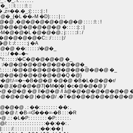
: : : : : : :
 : : : :!: ::
_:{: : : : :| : !
�@�@�@�@�@�@�@�@�@�Ɂ_�@'�L�܁M �@�_{�L ��ށM �D}: : : : | : :
�@�@�@�@�@�@�@ : : : : :!: : !
@�@�@�@�@ �: : : : :|: : |
L �@�@�@.: j: : : : ::l : /
�@�C:: :/ : : : : |:/
/: : : : : :j �A
@ ��: : : : : :/�@�_
 ؁@�@ �@ ./ : : : : : / ��--�~
/: : : : : :/�C�@�@�@�@ �_
 : : : : :/�@�@�@�@�@�@�@�@�_
@/: : : : : /�@�@�@�@�@�@�@�@�@�@ �_
: :�ȁ@�@�@�@�@�@�@�@�@�Q �@}
: �^�@!:/-=�~�B�@�@ �@�@ �B�L�@�@�r/
�@�@.|{�@�@�@7{�M�[�] �c�@�@�@ }/
@ �@�@ �@ l!�@�@ /l ā@�@�@�@�@�@�@ 
@�@�@�@�@ |�@�@/ .�T�@�@�@�@�@�@�@
�: : : : : : : : ��: .
 �B-=Ɠ���=-�B : : :�R
: : : : : �P: : : : : : .
: : : : : : : : :��:��: .
: : : : : : : : :��:�� |