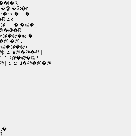
��|�R
�@ �S:�n
xr�:.:.:�
.:.ʁ_
.:.:.�.�@�_
.�@�@�R
:..ʁ@�@�@ �
�@ �@:.
�.�@�@�@ i
.:.:.ʁ@�@�@ |
:.:.:ʁ@�@�@i!
:.:.:.:.:.i�@�@�@|
 ,�
R