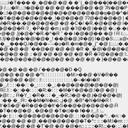
.:.:i�T��� �_�@�@ �@ � �' |_�@���]��@�
�R:.:.:!�@�@ �@ �@ ���@�@ �@ ɁN�@�P 
.��:.:!�@�@�@�@�@�@�@�@�@�@�q�@�^�P�~
�S:�T�@�@�@�@��_!�@�@�@ ɁɁ@�@�@�@ | �R:
�M�R/��.�@�@�@�@ �@ �C�/ �R.�@�@�@ l�@ :
!�@�@�R-Ɂ_ �P�@ �m j ʁ@ �Ɂ@�@ |��@ �:.:�
@�@ .}|�@�^�R.�^�R " �� l�@�@�� �@ ! Ĥ i:.
@.!|/�@��/�@/�@�_! ��@�@.}Ф�@} l�@�S:.:.:.ʁ@
@ �__���Q./�@��--'--�u�R.�m�@�_j" �@ |:.:.:.:
�^�@ �@ �@ `��@�@ �@ �@ �R �_�@/�@�@�@|:.:
@�@�@ �@ .: �@ �@ �@ �@ �@ �R �Ɂ@�@�@ !:.:.
�@�@�@�@�@�@�@�@�@�@ �@ �@ �@ � }�@�@ �@ |:.
�@ �@ �@ /`��@�@�D �Q
�^!: : : : : : : : : : �M:>��@ �V�R��
 : : : : : : : : : : : : :,�--�\�\�R
: :��: : �_: : : : :�_:.��@�@�@|�@�@�@|
: :��: : : :�R;�: : : �M�Y�@�@.!�@ �@ |
: Ĥ�Y_: �R�: : : �_-�R;.!�@ �@.|�@�@�@|
� �_:Ĥ:: ��M�N�ʁc-,,j�@ ,�B^�N�M�R !
: :�fr'�S�@`�R�@�@�fr'�S��@�@�@�@�@.Ĥ
�T�c�@�@ , �@�@ �T�c|�� f�� r_,!: :.,
: : : :�@�@�@�@�@�@: : : /�@�@�^: . �n: :�
@�@ �@ �@ ,��@�@�@�@�T�^:: :: ::�M:l�m: : :
�@ �@ �T'�@ �@ �@�n:: :: :: ::�R!.:.��: :.',�