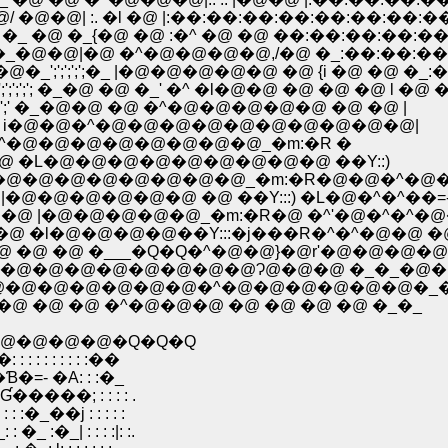
. | �@ �^';';';';';'; �_';�l -�]��Ɓ܁@�� i�@/ �@�@| :. �l �@ |:��:��:��:��:��:��:
@�@�_';';';'; �_ �@ �_{�@ �@ :�^ �@ �@ ��:��:��:��
@�_';';';'; �_�@�@|�@ �^�@�@�@�@,/�@ �_:��:��:
@�@�_';';';';';�_ |�@�@�@�@�@ �@ {i �@ �@ �_
'; �_�@ �@ �_' �^ �l�@�@ �@ �@ �@ l �@ 
';';' �_�@�@ �@ �^�@�@�@�@�@ �@ �@ |
�';';';';';' i�@�@�^�@�@�@�@�@�@�@�@�@�@|
::}�Q__�c' �^�@�@�@�@�@�@�@�@_�m:�R �
:::� �@ r�@ �L�@�@�@�@�@�@�@�@�@ ��Y::)
=�c�@�@ |�@�@�@�@�@�@�@�@_�m:�R�@�@�^�@
|�@�@�@�@�@�@ �@ ��Y:::) �L�@�^�^��=----
 �@ �@ �l�@�@�@�@��Y:::�j���R�^�^�@�@ �
�@ �@ �@ �@ �___�Q�Q�^�@�@}�@r'�@�@�@
�@�@�@�@�@�@�@�@�@Ɂ@�@�@ �_�_�@�@
@�@�@�@�@�@�@�@�@�^�@�@�@�@�@�@�_
@ �@ �@ �^�@�@�@ �@ �@ �@ �@ �_�_
@�@�@�@�Q�Q�Q
 : : : : :��
- �A: : :�_
�; : : : : .
_��j : : : : :
_| : : : :|: :.