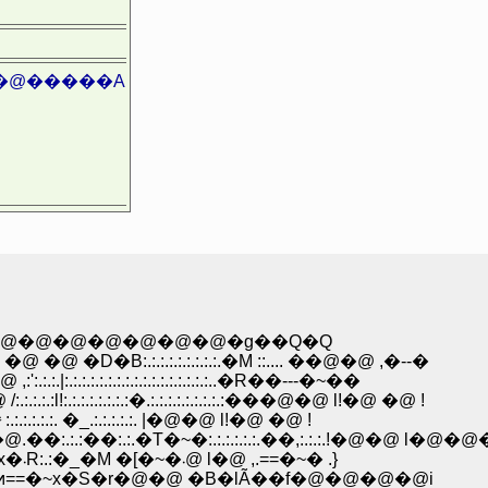
��@�����A
@�@�@�@�@�@�@�g��Q�Q
:.:.:.:.:.:.:.:.:.�M ::.... ��@�@ ,�--�
:.:.:.:.:.:.:.:.:.:.:.:.:.:..�R��---�~��
.:.:.:.:.:�.:.:.:.:.:.:.:.:.:���@�@ l!�@ �@ !
�@�@�@�@�@�@�@�@�D--"�\�]- �~/:.:.:.:.:.: ޤ :.:.:.:.:.:. �_.:.:.:.:.:. |�@�@ l!�@ �@ !
��:.:.�T�~�:.:.:.:.:.:.��,:.:.:.!�@�@ l�@�@
�@�@�@�@ �@ �@ �Ɂ@�@�@�@i �@ !:.:.:.:i:.x�܁R:.:�_�M �[�~�܁@ l�@ ,.==�~� .}
.:ͷ==�~x�S�r�@�@ �B�lÃ��f�@�@�@�@i