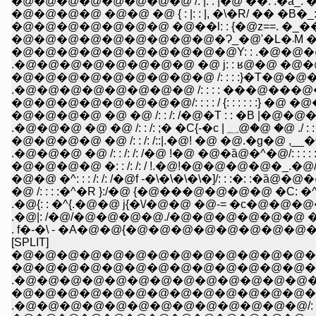
�@�@�@�@�@�@�@�@ /: |: : |�@ ��: :�ȁ_: �_ : �_: l
�@�@�@�@ �@�@ �@ { : |: : |, �\�R/ �� �B�_:�_ : : l:
�@�@�@�@�@�@�@ �@��l: : {�@z==. �_�� ,z=��.�
�@�@�@�@�@�@�@�@�@�@Y: : .�@�@�@�@ ,
.�@�@�@�@�@�@�@�@ �@ j: : ʁ@�@ �@�@�@�
�@�@�@�@�@�@�@�@�@ /: : : :}�T�@�@�M�@�@�
.�@�@�@�@�@�@�@�@ /: : : : ���@���@�@�@�@
�@�@�@�@�@�@�@�@/: : : : / {: : : : : :} �@ �@�@ l: :
�@�@�@�@ �@ �@ /: : /: /�@�T : : �B |�@�@�@�
.�@�@�@ �@ �@ /: : /: ;� �C{-�c |
�@�@�@�@ �@ /: : /: /::|.�@! �@ �@.�g�@ ,__�^
.�@�@�@ �@ /: : /: /: /�@ !�@ �@�ȁ@�^�@/:
�@�@�@�@ �: : /: /: / !.�@!�@�@�@�@�_.�
�@�@ �^: : : /: /: /�@f -�\�\�\�\�]/: : :�
�@ /: : : :�^�R }:/�@ {�@���@�@�@�@ �C
.�@{: : �^{.�@�@ j{�\/�@�@ �@-= �c�@�@
.�@|: /�@/�@�@�@�@./�@�@�@�@�@�@ �
. f�-�\ - �A�@�@{�@�@�@�@�@�@�@�
[SPLIT]
�@�@�@�@�@�@�@�@�@�@�@�@�@�@�@�@ . : �
�@�@�@�@�@�@�@�@�@�@�@�@�@�@�@ /:
.�@�@�@�@�@�@�@�@�@�@�@�@�@�@ .: : �L�P: : : 
�@�@�@�@�@�@�@�@�@�@�@�@�@�@/: : : : : : : : 
.�@�@�@�@�@�@�@�@�@�@�@�@�@/: |: : : : :/: : : 