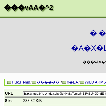
���vAA�^2
�
�A�X�L
HukuTemp
/
���̑���i
/
0�EA
/
WILD ARMS
URL
Size
233.32 KiB