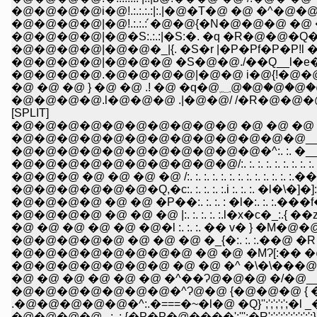
�@�@�@�@|�@!.:.:.: �́@�@{�N�@�@�@ �@ �@ �
�@�@�@�@|�@�S:.:.:|�S:�. �q �R�@�@�Q�
�@�@�@�@|�@�@�_|{. �S�r |�P�Pf�P�P!l
�@�@�@�@|�@�@�@ �S�@�@./��Q__l�e�Q
�@�@�@�@.�@�@�@�@|�@�@ i�@{!�@
�@ �@ �@ } �@ �
�@�@�@�@.l�@�@�@ .|�@�@/ /�R�@�@�
[SPLIT]
�@�@�@�@�@�@�@�@�@�@�@�@�@__�^ -----
�@�@�@�@�@�@�@�@�@�@�@�^:. :. �__ ---=�~:{
�@�@�@�@�@�@�@�@�@�@/:. :. :. :. :. :. :. :. :. :. :�_
�@�@�@ �@ �@ �@ �@ /:. :. :. :. :. :. :. :. :. :. :. :. :.��:. :
�@�@�@�@�@�@�Q,�c:. :. :. :. :.i :. :. :. �l�\�]�]: |:. :. :.
�@�@�@�@ �@ �@ �P��:. :. :. : �l�:. :. :.���f�c�_:. :.
�@�@�@�@ �@ �@ �@ |:. :. :. :. :.l�x�c�_:.{ ��z��� :. :.
�@ �@ �@ �@ �@ �@�l :. :. :. �� v� } �M�@�@�@�@�@ 
�@�@�@�@�@ �@ �@ �@ �_{�:. :. :.��@ �R �
�@�@�@�@�@�@�@�@ �@ �@ �MɁ[:�� �@ V:::
�@�@�@�@�@�@�@�^Ɂ@�@ {�@�@�@ { �^';';
.�@�@�@�@�@�^:.�===�~�l�@ �Q}'';';';';'
�@�@�@�@ , :. :.{�P�P�@����';''';�R';';';';';