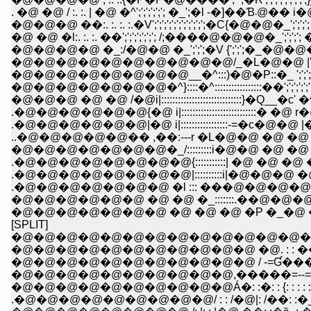
. �@ �@ / :. :
�@�@�@ ��:. :. :. :.�V';';';';';';';';';';';�C{�
�@ �@ �l:. :. :. ��';';';';';';'; /;����@�@�
�@�@�@�@ �_:/�@�@ �_';';';�V {';';';�_�@�
�@�@�@�@�@�@�@�@�@�@/_�L�@�@ |';';';';
�@�@�@�@�@�@�@�@__�^:::)�@�P::�_ ';';
�@�@�@�@�@�@�@�^}::::�^:::::::::::::::::�
�@�@�@ �@ �@ /�@i|:::::::::::::::::::::::::::
.�@�@�@�@�@�@{�@ i|::::::::::::::::::::::::
.�@�@�@�@�@�@|�@ i|:::::::::::::::::-
..�@�@�@�@�@�� ,��:---r �L�@�@ �@ �@ 
.�@�@�@�@�@�@�@�@{:::::::::::| �@ �@
.�@�@�@�@�@�@�@�@|::::::::::i|�@�@
.�@�@�@�@�@�@�@ �l ::: ���@�@�@
�@�@�@�@�@�@ �@ �@ �_:::::::.��
�@�@�@�@�@�@�@ �@ �@ �@ �P �_�@ �
[SPLIT]
�@�@�@�@�@�@�@�@�@�@�@�@�@�
�@�@�@�@�@�@�@�@�@�@�@ �@. : : ��: : : : :
�@�@�@�@�@�@�@�@�@�@�@ / -=Ɠ���Ɓ�=
�@�@�@�@�@�@�@�@�@�@,�����=--=Ɠ����
�@�@�@�@�@�@�@�@�@�@Á�: :�: : {: : : : : : : :�
.�@�@�@�@�@�@�@�@�@/ : : /�@|: /��: :�_: : �_ :�