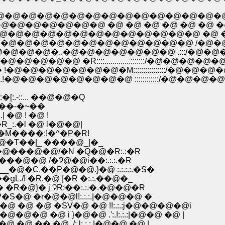
@�@�@�@�@�@�@�@�@�@�@�@�@�@�@�@ ',:::
�@�@�@�@�@�@ �@ �@ �@ �@ �@ �@ �@ ��::
@�@�@�@�@�@�@�@�@�@�@�@�@�@ �@ �@ �@ ��
�@�@�@�@�@�@�@�@�@�@�@ /�@�@�@�@ �@ ',::
�@�..�@�@�@�@�@�@�@ .:::/�@�@�@�@�@�@�
�R::::.............:::::::/�@�@�@�@�@�@�@�@.
@�@�@�@�M::::::::::::::::/�@�@�@�@�@�@�
�@�@�@�@�@�@ ::::::::::::/�@�@�@�@�@�@
.-::... ��@�@�Q
:.�R��-�~��
.| �@ ! �@ !
�R_:.�l �@ l�@�@|
�M����:!�^�P�R!
@�T��|_ ����@_|�_
�@���@�@/�N �Q�@�R:.:�R
�@�@ /�Ɂ@�@i��:.:.:.�R
�@�C.��P�@�@.}�@ :.:.:.:.�S�
ցL./! �R.�@ |�R �:.:.��@�_
/:.:.:�ȁ@.! �@ ��ځf / �@ �� �R�@}� j ɁR:��:.:.�.�@�@�R
P�P�S�@ �r�@�@l!:.:.:.|�@�@�@ �
�@ �@ �@ �SV�@ �@ !!:.:.:j�@�@�@�@i
�@�@�@ �@ i }�@�@ .':.!:.:.:|�@�@ �@ |
 �@ �� �@ ./:.l:.:.:.|�@�@ �@ |