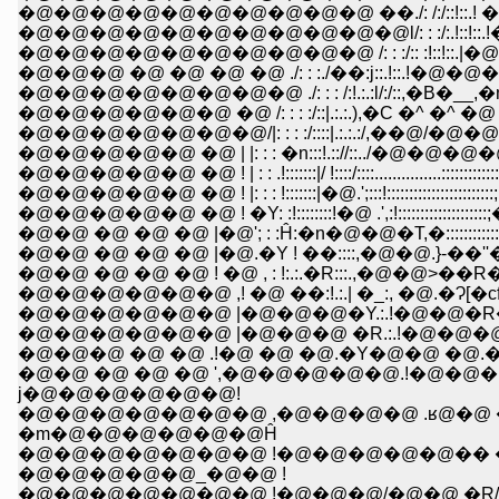
�@�@�@�@�@�@�@�@�@�@ ��./: /:/::!::.! �M�R�
�@�@�@�@�@�@�@�@�@�@�@l/: : :/:.!::!::.!�@ �@.'
�@�@�@�@�@�@�@�@�@�@ /: : :/:: :!::!::.|�@�@�@
�@�@�@ �@ �@ �@ �@ ./: : :./��:j::.!::.!�@�
�@�@�@�@�@�@�@�@ ./: : : /:!.:.:l/:/::,�B�__,�m
�@�@�@�@�@�@ �@ /: : : :/::|.:.:.),�C �^ �^ �@
�@�@�@�@�@�@�@/|: : : :/::::|.:.:.:/,��@/�@
�@�@�@�@�@ �@ | |: : : �n:::!.:://::../�@�@�@�@ 
�@�@�@�@�@ �@ ! | : : .!:::::::|/ !::::/::::...............::::::::::
�@�@�@�@�@ �@ ! |: : : !:::::::|�@.';:::!::::::::::::::::::::::::
�@�@�@�@�@ �@ ! �Y: :!::::::::!�@ .',:!::::::::::::::::::::;�:::
�@�@ �@ �@ �@ |�@'; : :Ĥ:�n�@�@�T,�::::::::::::::::::::::
�@�@ �@ �@ �@ |�@.�Y ! ��::::,�@�@.}-��''�@
�@�@ �@ �@ �@ ! �@ , : !:.:.�R:::.,�@�@>��R
�@�@�@�@�@�@ ,! �@ ��:!.:.| �_:, �@.�Ɂ[
�@�@�@�@�@�@ |�@�@�@�Y.:.!�@�@�R�@/
�@�@�@�@�@�@ |�@�@�@ �R.:.!�@�@�@�@�
�@�@�@ �@ �@ .!�@ �@ �@.�Y�@�@ �@.
�@�@ �@ �@ �@ ',�@�@�@�@�@.!�@�
j�@�@�@�@�@�@!
�@�@�@�@�@�@�@ ,�@�@�@�@ .ʁ@�
�m�@�@�@�@�@�@Ĥ
�@�@�@�@�@�@�@ !�@�@�@�@�@�� �@ �
�@�@�@�@�@_�@�@ !
�@�@�@�@�@�@�@ !�@�@�@/�@�@ �R/�