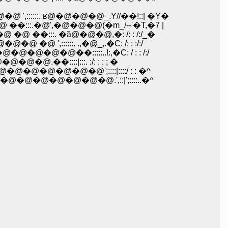
:::. ʁ@�@�@�@_.Y//��!::| �Y�
:.�@',�@�@�@(�m_/--'�T,�7 |
:::. �ȁ@�@�@,�: /: : /:/_�
::::. .,�@_,.�C: /: : :/:/
@��:::::..!:,�C: / : : /:/
��::::|:::. :/: : : ; �
@�@�@�@';::::|::::/ : : �^
�@�@�@�@�@.',::|';::::..�^