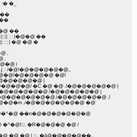
 :� �_
 .��
@��
| �@ ��
|: : : |�@�@ ��
 : : | �@ �@ �
 �@ ,
@ ,
�@�@�@ i
�C j: : /�@!�@�@�@�@�@.,
 /: /�@�@!�@�@�@�@ �@!
.|�@�@�@�@�@ |
@�@�@�@/ �C �@ �@ .!�@�@�@�@�@ |
@.�m"�@�@�@�@�@.!�@�@�@�@�@ |
�@�@�@�@�@�@�@.i�@�@�@�@�@ .!
@�@�m ./�@�@�@�@�@�@ �@
@�^�@ ��n�@�@�@�@�@�@
@!:::. �R�@�@�@ �@ /
�@ | :::. �ȁ@�@�@�@��.,