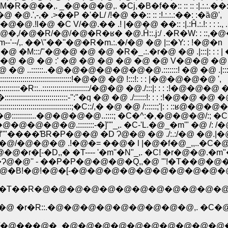
@��,. _�@�@�@,. �Cj,�B�f��:: :: :: :|.:.:.��:
,-,� .>��P �'�L/ /!�@ ��:: :: :!.:.:.:��: :�ȁ@',
.!l�@ �C V/�@.�� .! |�@�@ ��:: :|.:Ĥ.:.!: : : :.,
@�@�,/�@�R/�@/�@�R�ʁ� �@.Ĥ::.j:/ .�R�W: : ::,�
--'--/,. ��\''��''�@�R�m.:.�/�@ �@ |::�Y: : !�@�n
 �@ �M:::/"�@�@ �@ �@ �R�_.:.�r�@ �@ .|:::|: : : 
�@�@ �@ �@ :' �@ �@ �@ �@ �@ �@ V�@�@ �@ |:::
�@ ..::::::..�@�@�@�@�@�@�@.:::::::! �@ �@ .|:::|:
::::::::::::::::::::::::::::::::::::::!�@�@ �@ !:::!: : : |�@�@�@�@ ',
;::::::::::�R::..:::::::::::::::::::::::/�@�@ �@./:::|: : : :!�@�@�@
::::::::::::::::::::::::::::-'':"�q �@ �@ ./::::::!: : : :!�@�@ �@ �
:::::::::::::::::::::::::;�C::/,� �@ �@ /::::::;'|: : ::ʁ@�@
::::::::::..�@�@�@�@..::::; �C�^:�,�@�@�@/:; 
�@�@�@�@�@.::::::::-�]''"_,. �C-'L.�@_�m'" �@
�cf''"����ƁR�P�@�@ �D Ɂ@�@ �@ ./:.:/�@ �@
�@�@�@ .!�@�= ��@� l |�@�f�@_,,..�C�
r�[-�D,,� �T---- '�m''�N"_,. �C! �r�@�
�Ɂ@�@'' - ��P�P�@�@�@�Q,,�@ '"!�T��@
@�@�B!�@!�@�[-�@�@�@�@�@�@�@�@�@�
@ �T��R�@�@�@�@�@�@�@�@�@�@�@�
r�R::.�@�@�@�@�@�@�@�@�@,. �C�@ �^�
@���@�_�@�@�@�@�@�@�@�@�@�@�@ �@ 