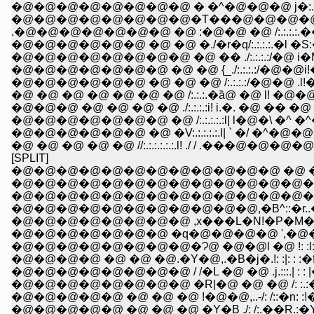
�@�@�@�@�@�@�@�@ � �^�@�@�@ j�:.:.:
�@�@�@�@�@�@�@�@�T���@�@�@�@ /:.:.:
.�@�@�@�@�@�@�@ �@ :�@�@ �@ /:.:.:.:
�@�@�@�@�@�@ �@ �@ �./�r�q/:.:.:.:.�l 
�@�@�@�@�@�@�@�@ �@ �� ./:.:.:.:/�@ i
�@�@�@�@�@�@�@ �@ �@ {_./:.:.:.:/�@�@i
�@�@�@�@�@�@ �@ �@ �@ /:.:.:.:/�@�@ .l!�
�@ �@ �@ �@ �@ �@ �@ /:.:.:.�ȁ@ �@ l! �@�
�@�@�@ �@ �@ �@ �@ ./:.:.:.:i! i.�. �@ �� �
�@�@�@�@�@�@�@ �@ /:.:.:.:.:l| l�@�\ �^ 
�@�@�@�@�@�@ �@ �V:.:.:.:.:.l| ` �/ �^�@�
�@ �@ �@ �@ �@ //:.:.:.:.:.:.l! ./ / .���@
[SPLIT]
�@�@�@�@�@�@�@�@�@�@�@�@ �@ �@ 
�@�@�@�@�@�@�@�@�@�@�@�@�@�@�@ �@ �@ 
�@�@�@�@�@�@�@�@�@�@�@�@�@�@�@�@ �@/: : :!:
�@�@�@�@�@�@�@�@�@�@�@,�B^::�r..�_./: : 
�@�@�@�@�@�@�@�@ ,x���L�N!�P�M�R/:.!: : �
�@�@�@�@�@�@�@ �q�@�@�@�@ ',�@�@/: : ,
�@�@�@�@�@�@�@�@�Ɂ@ �@�@l �@ !: :l: :�
�@�@�@�@ �@ �@ �@.�Y�@,.�B�j�.!: :|: 
�@�@�@�@�@�@�@�@ / /�L �@ �@ .j.:::.| : : |
�@�@�@�@�@�@�@�@ �R|�@ �@ �@ /: :.:��: |
�@�@�@�@�@ �@ �@ �@ !�@�@,..-/: /::�n: :!�
�@�@�@�@�@ �@ �@ �@ �Y�B ./: /:.��R.:�Y.��@