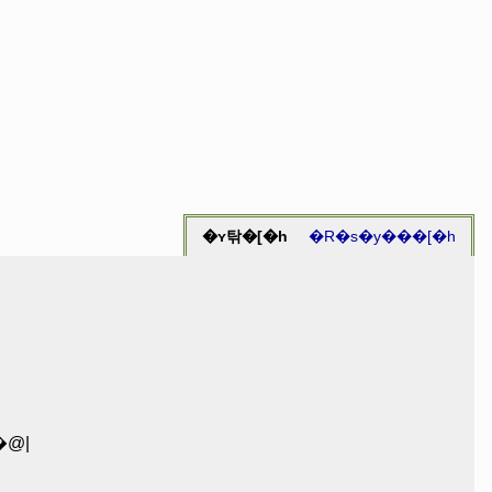
�ʏ탂�[�h
�R�s�y���[�h
�@|