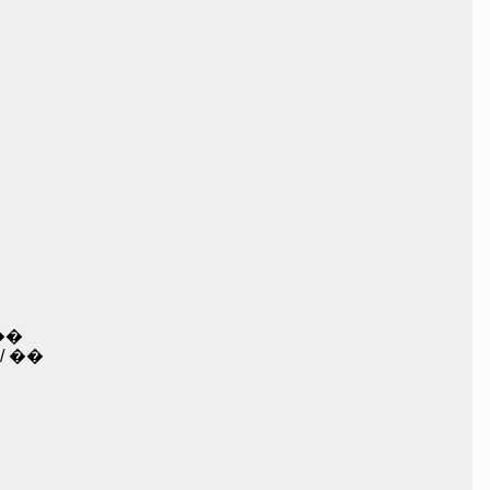
��
/ ��