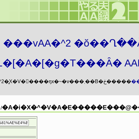
܂� ���vAA�^2 �ŏ��Ղ��
�[�A�[�g�T���Ȃ� AAMZ
���vAA�^2�͍X�V�𖳊����ŋx�~�v���܂��B�ڂ�����
�
�A�i�X�^�V�A�E�����E���@��
/