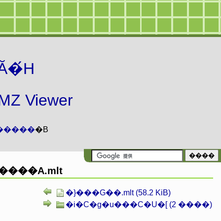
Ă�́H
 Viewer
�����
�B
���A.mlt
�}���G��.mlt (58.2 KiB)
�i�C�g�u���C�U�[ (2 ����)