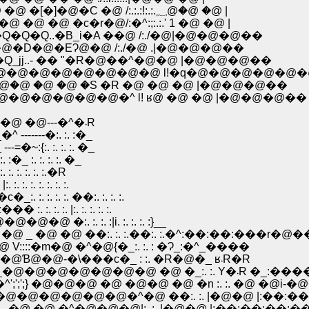
�@�@�@�@i�@!.:.:.:.:|:.|�@�T�@ �@ �^�@�@ �@ �[�]�@�C �@ /:.:.:!:.:.؁@�@ �@ |
@ �@ �c�r�@/:�^:;:.:.' 1 �@ �@ |
Q�Q�Q..�B_i�A ��@ /:./�@|�@�@�@��
 �@�D�@�EɁ@�@ /:./�@ .|�@�@�@��
_jj..- �� "�R�@��^�@�@ |�@�@�@��
�@�@�@�@�@�@�@�@ l!�q�@�@�@�@�@
@ .! �@ �q�@؁@�@�@�@�@�@ �@ �@ �S �R �@ �@ �@ |�@�@�@��
@�@�@�@�@�@�^ l! ʁ@ �@ �@ |�@�@�@��
�@�@�@�@�@�@�@�@�@�@ �@ �@ �@ �@ �@---�^�܁R
--�:. :. :�_
:. :. :. :. �_
 :. :. :. :. �_
. :. :. :. :.�R
 :. :. :. :. :.
 :. :. :. ��:. :. :. :.
 :. :. |:. :. :. :. :.
�:. :. :. :|i. :. :. :. :}__
@ _ �@ �@ ��:. :. :.��:. :.�^:��:��:���r�@�
:�m�@ �^�@{�_:. :. : �Ɂ_:�^_����
�@�@�@�@�@�@�@ �@ �@ �^ �\�\���@�@Ɓ@�@-�\���c�_ : :. �R�@�_ ʁ܁R�R
�@ �@ �@ �@ �@ �@ �^��Ɂ@�@�@ �/�@__�@�@�@�@�@�@�@ �@ �_:. :. Y�܁R �_
';} �@�@�@ �@ �@�@ �@ �n :. :. �@ �@i-�
;�l _�@�@�@�@�@�@�^�@ ��:. :. |�@�@ |:��:�
';';';';}_ �@ �@ �^�@�@�@|:. :. |�@�@ |:��:��: