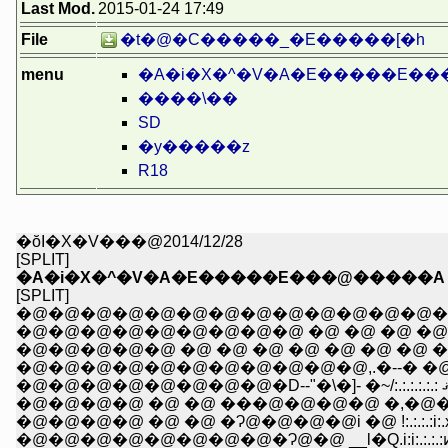
Last Mod.
2015-01-24 17:49
File
�t�@�C�����_�E�����[�h
menu
�A�i�X�^�V�A�E�����E�
����\��
SD
�y�����z
R18
�ŏI�X�V���@2014/12/28
[SPLIT]
�A�i�X�^�V�A�E�����E���@�����A
[SPLIT]
�@�@�@�@�@�@�@�@�@�@�@�@�@�
�@�@�@�@�@�@�@�@�@ �@ �@ �@ �@ �@ �@ �D�B
�@�@�@�@�@ �@ �@ �@ �@ �@ �@ �@ �@ ,:':.:.:.|:.:.:.
�@�@�@�@�@�@�@�@�@�@�@,.�--� �@ /:.:.:.:.:l!:.:.:
�@�@�@�@ �@ �@ ���@�@�@�@ �,�@�@.��:.:.:
�@�@�@�@�@�@�@�@�Ɂ@�@ __l�Q.i:i:.:.: