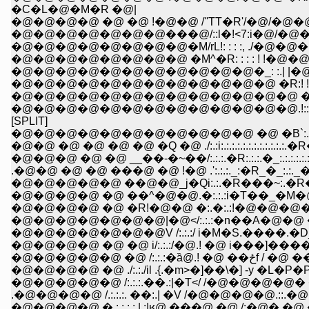
�C�L�@�M�R �@|
�@�@�@�@ �@ �@ !�@�@ /''TT�R'/�@/�@�
�@�@�@�@�@�@�@���@/::l�!<7:i�@/�@�@
�@�@�@�@�@�@�@�@�M/rL!: : : :, ./�@�
�@�@�@�@�@�@�@�@ �M^�R: : : : ! !�@�@�@
�@�@�@�@�@�@�@�@�@�@�@�_: :.| |�@�@�@
�@�@�@�@�@�@�@�@�@�@�@�@ �R:! !�@�@�@�@�@ 
�@�@�@�@�@�@�@�@�@�@�@�@�@ � !�@�@�@�
�@�@�@�@�@�@�@�@�@�@�@�@�@.!::.!�@�@
[SPLIT]
�@�@�@�@�@�@�@�@�@�@�@ �@ �B`:.:�[:
�@�@ �@ �@ �@ �@ �Q �@ ./:.:i:.:.:.:.:.:.:.:.:.:.:.
�@�@�@ �@ �@ __��-�~��/:.:.:.�R:.:.:.�_:.:.:.:.:.:
.�@�@ �@ �@ ���@ �@ !�@ .':.:.:._:�R_�_:.:._
�@�@�@�@�@ ��@�@_j�Qi:.:.�R���~:.�R
�@�@�@�@ �@ ��^�@�@.�:.:.:i�T��_�M�
�@�@�@�@ �@ �R!�@�@ �:.�:.:!�@�@�@
�@�@�@�@�@�@�@|�@</:.:.:�n��A�@�@ ��
�@�@�@�@�@�@�@V /:.:.:/ i�M�S.����.�D__
�@�@�@�@ �@ �@ i/:.:.:/�@.! �@ i���]�����
�@�@�@�@�@ �@ 
�@�@�@�@ �@ ./:.:./il .{.�m>�]��\�] -y �L�
�@�@�@�@�@ /:.:.:.��.:|�T</ /�@�@�@�@� 
.�@�@�@�@ /.:.:.:. ��:.| �V /�@�@�@�@.::.�@
�@�@�@�@.�.:.:.:.: |.:|ʁ@.���@ �@ /:�@� �@ �@