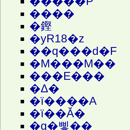
�����P
����
�鏗
�yR18�z
��q���d�F
�M���M��
���Ε���
�Δ�
�ї����A
�ї��Ă�
�g�삫��