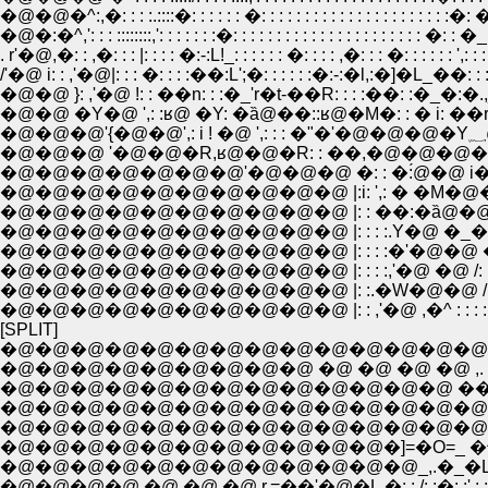
�@�@�^:,�: : : :.::::�: : : : : : �: : : : : : : : : : : : : : : : : : : : : :�: �: 
�@�:�^,': : : ::::::::,': : : : : : :�: : : : : : : : : : : : : : : : : : : : : : �: : 
. r'�@,�: : ,�: : : |: : : : �:-:L!_: : : : : : �: : : : ,�: : : �: : : : : : ',: :
/'�@ i: : ,'�@|: : : �: : : :��:L';�: : : : : :�:-:�l,:�]�L_��: : : : : 
�@�@ }: ,'�@ !: : ��n: : :�_'r�t-��R: : : :��: :�_�:�.,_�@��
�@�@ �Y�@ ',: :ʁ@ �Y: �ȁ@��::ʁ@�M�: : � i: ��r'İ�-v: :/: 
�@�@�@ '�@�@�R,ʁ@�@�R: : ��,�@�@�@�@ '���@�@�@
�@�@�@�@�@�@�@'�@�@�@ �: : �:́@�@ i�@�@ �M�@
�@�@�@�@�@�@�@�@�@�@ |:i: ',: � �M�@�@�M�@
�@�@�@�@�@�@�@�@�@�@ |: : ��:�ȁ@�@�@�@�@�@ �@
�@�@�@�@�@�@�@�@�@�@ |: : : :.Y�@ �_�@ �@ �M ���
�@�@�@�@�@�@�@�@�@�@ |: : : :�'�@�@ �@>��@�@�@
�@�@�@�@�@�@�@�@�@�@ |: :.�W�@�@ /: : : : : 
�@�@�@�@�@�@�@�@�@�@ |: : ,'�@ ,�^ : : : : : : :_
[SPLIT]
�@�@�@�@�@�@�@�@�@�@�@�@�@�@�@�@�@�@,.
�@�@�@�@�@�@�@�@�@ �@ �@ �@ �@ ,. ��
�@�@�@�@�@�@�@�@�@�@�@�@�@ ��: : :
�@�@�@�@�@�@�@�@�@�@�@�@�@�@�@�M ,
�@�@�@�@�@�@�@�@�@�@�@�@�@�@, �'�@ ,. 
�@�@�@�@�@�@�@�@�@�@�@�]=�O=_ �^: : :
�@�@�@�@�@�@�@�@�@�@�@�@_,.�_�L/�,r-�]
�@�@�@�@ �@ �@ �@ r,=��'�@�L,�: : /: :�: :',: :',: :