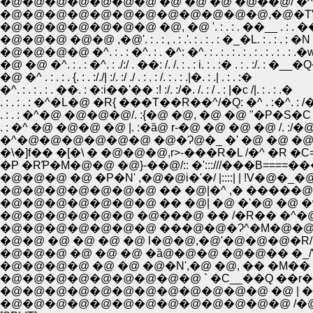
�@�@�@�@�@�@�@ �@ �@ �@ �@��́@/ �
�@�@�@�@�@�@�@�@�@�@�@�@,�@�TV /_
�@�@�@�@�@�@�@ �@, �@ '. : . : . ��__ . :
�@�@�@ �@�@ ,�@'. : . : , . : .'. : . : . : �_�L. : . : . :
�@�@�@�@ �^. : . : �^. : . �^: �^. : . : . : . : . : . : . 
�@ �@ �^. : . : �^. : ./:/ . ��: /. /. : . : i. : . :� . : . :/. : 
�@ �^ . : . : . {. : . :/./| :/. :/ ./ . : . : /. : . : .|�. : .| . : . :�
�^. : . : . : . ��. : �:i��'�� :! :/. :/�. /. : / . : |�c /|. : . : .�
. : . : . : �^�L�@ �R{ ���T��R��^/�Q: �^ . :�^. : /��.
. : . : �^�@ �@�@�@/. :{�@ �@, �@ �@ "�P�S�C 'l=
. : �^ �@ �@�@ �@ |. :�ȁ@ r-�@ �@ �@ �@ /. :/�@}
�^�@�@�@�@�@�@ �@�Ɂ@�_ �' �@ �@ �@ �C�^
�\�]f�� �[�\ � �@�@�@,r>-���R�L /�^ �R �C=�
�P �RƤ�M�@�@ �@}-��@/:: �':::///���B====����
�@�@�@ �@ �P�N' ,�@�@i�'�/ |::::| | !V�@�_�@ �^
�@�@�@�@�@�@�@ �� �@|�^ ,� �����@ �^ �w
�@�@�@�@�@�@�@ �� �@| �@ �'�@ �@ �w �@
�@�@�@�@�@�@ �@���@ �� /�R�� �^�@ �w�@
�@�@�@�@�@�@�@ ���@�@�Ɂ^�M�@�@�^�@�_'�^::�
�@�@ �@ �@ �@ �@ l�@�@,�@'�@�@�@�R/ �@/ �^:::::
�@�@�@ �@ �@ �@ �ȁ@�@�@ �@�@�� �_/V:::::�^�@
�@�@�@�@ �@ �@ �@�N',�@ �@, �� �M�� �[�] '�@
�@�@�@�@�@�@�@�@�@ ` �C__��Q ��r�\�\�] '::::
�@�@�@�@�@�@�@�@�@�@�@�@ �@ | �@,��:::::::::::
�@�@�@�@�@�@�@�@�@�@�@�@�@ /�@�V!::::::::::