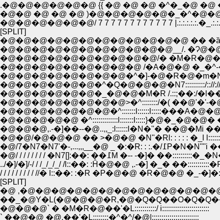
.�@�@�@�@�@�@ {{ �@ �@ �@ �^�_�@ �@ �@ �@ }}:�
�@�@ �@ �@ �@ )�@�@�@�@�@�_�^�@�@�@�@ �@ (:::::::�R
�@�@�@�@�@�@/ 7 7 7 7 7 7 7 7 7 7 7 7 |.:.:.:.:.:.�_.:.:.
[SPLIT]
�@�@�@�@�@�@�@�@�@�@�@�@ �� �ȁ
�@�@�@�@�@�@�@�@�@�@�@__/. �Ɂ@�@�
�@�@�@�@�@�@�@�@�@�@/� �M�R�@�@�@
�@�@�@�@�@�@�@�@�@ /�A�@�@ �_�^-�]�]'
�@�@�@�@�@�@�@�@�^�]-�@�R�@�m�N::::/::::::::/:
�@�@�@�@�@�@�^�Q�@�@�@�N7::::::::::/:://://l::::|�
�@�@�@�@�@�@�_�@�@�M�R /.::;��:/�l��� /::/-_l:::
�@�@�@�@�@�@�@�@>�^::::::::/�( ��@'�'-�@�@
�@�@�@�@�@�@�@�^:::::::l::::::l:::::���A�@�@�@
�@�@�@�@�@ �^:::::::::::::l:::::::l:::::}�@�_�@�@
�@�@�@,.-�]��--�@..,,_:l::::::l�N�''� ��@�Mi ��:::::
�@�@/�@�@�@ �� >�@�@ �N''�Rl: : : : : �_l l::::::::
�@/7�N7�N7'�-,...,,,__�@ _ �:�R
�@/ / / / / / / / �N7[]:��: ��߁M �-- -�]� ��::::::::::�
../�]/�]/-/ / /_/_/_/ /l::��: :Ĥ�@�@ ,.-�] �_� ��:::::::::::
/ / / / / / / / / //� l::��: :�R �P�@�@ �R�@�@ �_-�]�:
[SPLIT]
�@ ,�@�@�@�@�@�@�@�@�@�@�@�@�@
��_�@Y�L(�@�@�@�R,�@�Q�Q��O�Q�Q��
�@�@�@` � �M�R�@��'�L:::::::::::/ i::::::::::::::::::::::::
` ��@�@ �@.��'�L::::::::�^�^/�@|::::::::::::::::::::::::