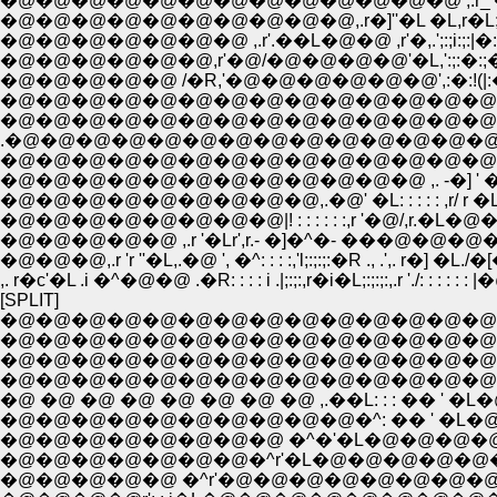
�@�@�@�@�@�@�@�@�@�@�@�@�@ ,.r_'�,':;:;:
�@�@�@�@�@�@�@�@�@�@,.r�]''�L �L,r�L;:;:;:;:!:;!:;!:;
�@�@�@�@�@�@�@ ,.r'.��L�@�@ ,r'�,.';:;i:;:|
�@�@�@�@�@ /�R,'�@�@�@�@�@�@',:�:!(|:�S��R
�@�@�@�@�@�@�@�@�@�@�@�@�@�@ '�@�@|:;!,
.�@�@�@�@�@�@�@�@�@�@�@�@�@�@�@�@�@'|. '
�@�@�@�@�@�@�@�@�@�@�@�@�@�@�@�@�@ ,
�@�@�@�@�@�@�@�@�@�@�@�@ ,. -�] ' �L /!�i| _�
�@�@�@�@�@�@�@�@�@,.�@' �L: : : : : ,r/ r �L�@ �M
�@�@�@�@�@�@�@�@|! : : : : : :,r '�@/,r.�L�@�@�@ ,.�@�@
�@�@�@�@�@ ,.r '�Lr',r.- �]�^�- ���@�@�@�@, '�@�@�
�@�@�@,.r 'r ''�L,.�@ ', �^: : : :,'l;:;:;:�R ., .',. r�] �
,. r�c'�L .i �^�@�@ .�R: : : : i .|;:;:,r�i�L;:;:;:,.r './: 
[SPLIT]
�@�@�@�@�@�@�@�@�@�@�@�@�@�@�@�@�@�@�@�@�@�@
�@�@�@�@�@�@�@�@�@�@�@�@�@�@�@�@ �@ �@ �@_�^ : : : 
�@�@�@�@�@�@�@�@�@�@�@�@�@�@�@�@�@,. ���
�@�@�@�@�@�@�@�@�@�@�@�@�@�@,. ��: : :
�@ �@ �@ �@ �@ �@ �@ �@ ,.��L: : : �� ' �L�@
�@�@�@�@�@�@�@�@�@�@�^: �� ' �L�@�@�@�@
�@�@�@�@�@�@�@�@ �^�'�L�@�@�@�@�@�@�@�@
�@�@�@�@�@�@�@�^r'�L�@�@�@�@�@�@�@�@�@�@
�@�@�@�@�@ �^r'�@�@�@�@�@�@�@�@�@�@�@�@