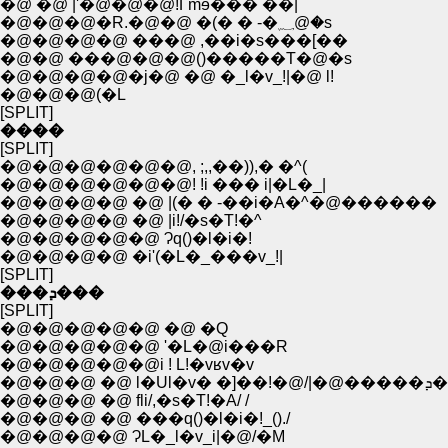
�@ �@ |'�@�@�@!Ѓmɘ��� ��|
�@�@�@�R.�@�@ �(� � -�؁@�s
�@�@�@�@ ���@ ,��i�s���[��
�@�@ ���@�@�@()�����T�@�s
�@�@�@�@�j�@ �@ �_l�v_!|�@ l!
�@�@�@(�L
[SPLIT]
����
[SPLIT]
�@�@�@�@�@�@, ;,,��)),� �^(
�@�@�@�@�@�@! !i ��� i|�L�_|
�@�@�@�@ �@ |(� � -��i�A�^�@������
�@�@�@�@ �@ |i!/�s�T!�^
�@�@�@�@�@ Ɂq()�l�i�!
�@�@�@�@ �i'(�L�_���v_!|
[SPLIT]
���ܕ���
[SPLIT]
�@�@�@�@�@ �@ �Q
�@�@�@�@�@ '�L�@i���R
�@�@�@�@�@i ! L!�vʁv�v
�@�@�@ �@ l�
�@�@�@ �@ fli/,�s�T!�A/ /
�@�@�@ �@ ���q()�l�i�!_()./
�@�@�@�@ ɁL�_l�v_i|�@/�M