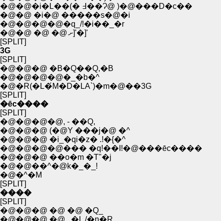
�@�@�i�L��(� ߃��Ɂ@ )�@���D�c��
�@�@ �i�@ �����s�@�i
�@�@�@�@�q_/!�i��_�r
�@�@ �@ �@ ށ]'�]'
[SPLIT]
3G
[SPLIT]
�@�@�@ �B�Q��Q,�B
�@�@�@�@�_�b�^
�@�R(�L�́M�D�LA`)�m�@��3G
[SPLIT]
�ēc����
[SPLIT]
�@�@�@�@, - ��Q,
�@�@�@ (�@Y ���j�@ �^
�@�@�@ �i_�qi�z� .!�{�^
�@�@�@�@��� �q!��I!�@���ēc����
�@�@�@ ��o�m �T"�j
�@�@��^�@k�_�_!
�@�^�M
[SPLIT]
����
[SPLIT]
�@�@�@ �@ �@ �Q_
�@�@�@ �@ , �L /�n�R