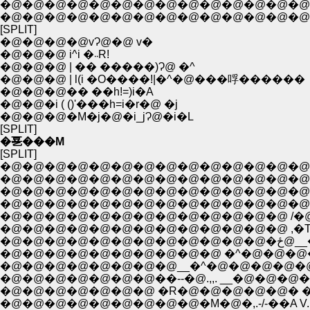
�@�@�@�@�@�@�@�@�@�@�@�@�@�@�@l:::::l �Q
�@�@�@�@�@�@�@�@�@�@�@�@�@�@�@ ';::::l�
[SPLIT]
�@�@�@�@vɁ@�@ v�
�@�@�@ i^i �܁܁R!
�@�@�@ | �� �����)Ɂ@ �^
�@�@�@ | l(i �O����!|�^�@���哹������
�@�@�@�� ��h!=)i�A
�@�@�i ( ()'���h=i�r�@ �j
�@�@�@�M�j�@�i_jɁ@�i�L
[SPLIT]
�㐙���M
[SPLIT]
�@�@�@�@�@�@�@�@�@�@�@�@�@�@�@�@�@
�@�@�@�@�@�@�@�@�@�@�@�@�@�@�@�@
�@�@�@�@�@�@�@�@�@�@�@�@�@�@�@r'
�@�@�@�@�@�@�@�@�@�@�@�@�@�@ ,.�T
�@�@�@�@�@�@�@�@�@�@�@�@�@ /�@�@�@�@
�@�@�@�@�@�@�@�@�@�@�@�@�@ ,�T-�@.�A�@�@�@�@�@ �T
�@�@�@�
�@�@�@�@�@�@�@�@�@�@ �^�@�@�@�@ �@��@�R .�^.; .; .; 
�@�@�@�@�@�@�@�@__�^�@�@�@�@�@�@�@�@ o.,.�L.; /.; .
�@�@�@�@�@�@�@��--�@.,,. __�@�@�@�@�@�^.; .;/.; .; .
�@�@�@�@�@�@�@ �R�@�@�@�@�@� �R o /.; .; ./�R,���L 
�@�@�@�@�@�@�@�@�@�M�@�,.-/-��A V.; .; .;/ �\ �R'