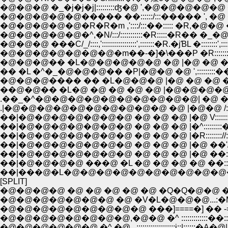
�@�@�@ �_�j�j�j|:::::::::ʤ�@ ',�@�@�@�@
�@�@�@�@�@����� ��::::::/:::����� ', �@ �@ 
�@�@�@�@�@�R�R�m ,'::::/:::��::::: �R,�@�@ �]=�]�@ 
�@�@�@�@�@�^,�N/:::/:::::::::::�R:::::�R�� �_�@ �C::::::::|:::
�@�@�@ ���C/_/::::,':::::::::::::::::',:::::::�R.�jƁL �::::::::',:::::::::::
�@�@�@�@�@�@�@�m��-�]�\���P �R:::::::::�_�@ /Ĥ::::
�@�@�@�� �L�@�@�@�@�@ �@ |�@ �@ �X::::::�n '�
�� �L �^�_�@�@�@�� �P|�@�@ �@ ',::::::
�@�@�@���� �� �L�@�@�@ |�@ �@ �@ ��::::::
��@�@�� �L�@ �@ �@ �@ �@ |�@�@�@�@,'::::::::
.��_�^�@�@�@�@�@�@�@�@�@�@| �@ �@ /::::::::::
.|�@�@�@�@�@�@�@�@�@�@ �@ |�@�@ /:::::::::::
��|�@�@�@�@�@�@�@ �@ �@ �@ |�@ V:::::::/::::::
��|�@�@�@�@�@�@�@ �@ �@ �@ |�^:::::::::�::
��|�@�@�@�@�@�@�@ �@ �@ �@ |�R:::::::://::::::
��|�@�@�@�@�@�@�@ �@ �@ �@ |�@ ��'/::::::::::
��|�@�@�@�@�@�@�@ �@ �@ �@ |�@ ��:::::::::
��|�@�@�@�@ ���@ �L �@ �@ �@ �@ ��::::::
��|���@�L�@�@�@�@�@�@�@�@�@�@�
[SPLIT]
�@�@�@�@ �@ �@ �@ �@ �@ �Q�Q�@�@ �@ ,,....
�@�@�@�@�@�@�@ �@ �V�L�@�@�@...:�M{_}�L::::::::
�@�@�@�@�@�@�@�@�@ ���]====�] �� -=======�]
�@�@�@�@�@�@�@�@,�@�@ �^ :::::::::::::��:::::::::;�n:::::
�@�@�@�@�@�@ �^ �@,,.:::::::::::::::::::i::|::::::�A�@|i^�R::::