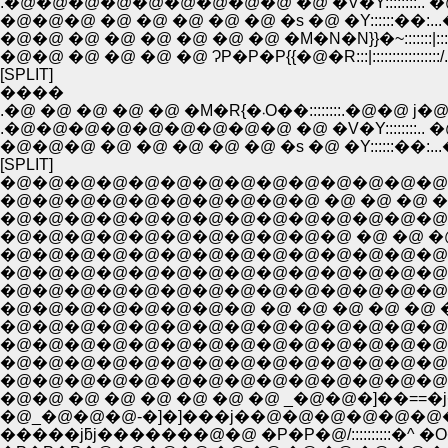
.�@�@�@�@�@�@�@�@�@ �@ �V�Y::::::::.. �@`�@ � �C�@�@
�@�@�@ �@ �@ �@ �@ �@ �s �@ �Y::::::��:...�@�@�@
�@�@ �@ �@ �@ �@ ɁP�P�P{{�@�R:::|:::::::::::::::::/.
[SPLIT]
����
.�@ �@ �@ �@ �@ �M�R{�܁O��:::::
.�@�@�@�@�@�@�@�@�@ �@ �V�Y::::::::.. �@`�@ � �� �@ �@
�@�@�@ �@ �@ �@ �@ �@ �s �@ �Y::::::��:...�@�@�@
[SPLIT]
�@�@�@�@�@�@�@�@�@�@�@�@�@�@�@�@
�@�@�@�@�@�@�@�@�@�@ �@ �@ �@ �@ �@
�@�@�@�@�@�@�@�@�@�@�@�@�@�@�@�@�
�@�@�@�@�@�@�@�@�@�@�@ �@ �@ �@ �@ 
�@�@�@�@�@�@�@�@�@�@�@�@�@�@�@�@�@�@�@�@�
�@�@�@�@�@�@�@�@�@�@�@�@�@�@�@�@�@�@�@�@ ��,/
�@�@�@�@�@�@�@�@ �@ �@ �@ �@ �@ �@ �@ �@ �@ �N
�@�@�@�@�@�@�@�@�@�@�@�@�@�@ �@ �@ �@ �
�@�@�@�@�@�@�@�@�@�@�@�@�@�@�@�@�@�@
�@�@ �@ �@ �@ �@ �@ �@ _�@�@�]��==�