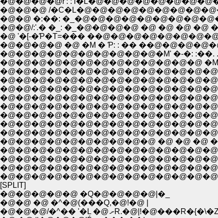
�@�@�@�@r': : i�L�@�@�@�@�@�@�@�@�@�@ �@ �@ 
�@ '�[-�Ƥ�T=��� ��@�@�@�@�@�@�@�@�@�
�@�@�@�@ �@ �M � Ƥ: : �� ��@�@�@�@
�@�@�@�@�@�@�@�@�@�@�M' �-�: :��. 
�@�@�@�@�@�@�@�@�@�@�@�@�@ �M' :��: :
�@�@�@�@�@�@�@�@�@�@�@�@�@�@�@�@�@�M'��:
�@�@�@�@�@�@�@�@�@�@�@�@�@�@�@�@�@�@�@�
�@�@�@�@�@�@�@�@�@�@�@�@�@�@�@�@�@�
�@�@�@�@�@�@�@�@�@�@�@�@�@�@�@�@�@�@
�@�@�@�@�@�@�@�@�@�@�@�@�@�@�@�@�@
�@�@�@�@�@�@�@�@�@�@�@�@�@�@�@
�@�@�@�@�@�@�@�@�@�@�@�@�@�@�@�@�@�@
�@�@�@�@�@�@�@�@�@�@ �@ �@ �@ �@ �@ 
�@�@�@�@�@�@�@�@�@�@�@�@�@�@�@�@
�@�@�@�@�@�@�@�@�@�@�@�@�@�@�@�@
�@�@�@�@�@�@�@�@�@�@�@�@�@�@�@�@�@�@
[SPLIT]
�@�@�@�@�@ �Q�@�@�@�@|�_
�@�@ �@ �^�@(���Q,�@!�@ |
�@�@�@/�^�� '�L �@ ށR.�@|!�@���R�{�܏