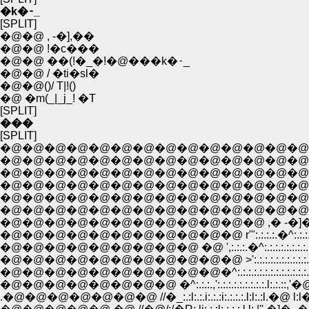
�k�𑁉_
[SPLIT]
�@�@ , -�],��
�@�@ !�c���
�@�@ ��(!�_�!�@���k�𑁉_
�@�@ / �ti�sl�
�@�@()/ T|!()
�@ �m(_|_j_! �T
[SPLIT]
���
[SPLIT]
�@�@�@�@�@�@�@�@�@�@�@�@�@�@�
�@�@�@�@�@�@�@�@�@�@�@�@�@�@�@�@
�@�@�@�@�@�@�@�@�@�@�@�@�@�@�@�@
�@�@�@�@�@�@�@�@�@�@�@�@�@�@�@�@
�@�@�@�@�@�@�@�@�@�@�@�@�@�@�@�@ ',:.:.l�@�@,��
�@�@�@�@�@�@�@�@�@�@�@�@�@�@�@�@�@�R:.Y:.:.:.:.:.:
�@�@�@�@�@�@�@�@�@�@�@�@ ,� -�]�@�^:.:.:.:.:.:.:.:.:.:.:.:.:.:
�@�@�@�@�@�@�@�@�@�@�@ r'":.:.:.:.�^:.:.:.:.:.:.:.:.:.:.:.:.:.:.:.:.:.:.:.
�@�@�@�@�@�@�@�@�@ �@ ',:.:.:.�^:.:.:.:.:.:.:.:.:.:.:.:./:.:.:.:.:.:.:.
�@�@�@�@�@�@�@�@�@�@�@ >':.:.:.:.:.:.:.:.:.:.:.:.:.:./l:.li:.:.:.:.
�@�@�@�@�@�@�@�@�@�@�^:.:.:.:.:.:.:.:.:.:.:.:.:.:.:/ ��:.�� l:.:.:.
�@�@�@�@�@�@�@�@ �^:.:.:.,':.:.:.:.:.:.:.:.:.l:.:.::,'�@l:.l�@ l:.:.:
.�@�@�@�@�@�@�@ //�_:.:l:.:.i:.:.:i:.:.:.:.l:l:.:l.�@ l:l�@ l:.:.:l',: