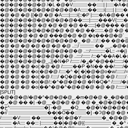
�@�@�@�@�@ /�L �@�V:::::::::::::��::::::| |::::::�A�@|���@ |
�@�@�@�@�@�@�@�@�A::::::��::::::i|::::::| |::::::�A�@}
�@ �@ �@ {{�@ �@ �A::::::|::::::i{::�P |::::::�A�@�� �P �::
�@�@�@�@�@�@�@�@��::::::|:::::::���V{::::::���@
�@�@�@�@ �@ �@ �@ �@ ��::::::}�@��� �@ �@ 
�@�@�@�@�@�@�@ �@ �@ ��:::::::.�@ �@ �@ �
�@�@�@ �@ �@ ���@�@ �@ �q���@�@` _ _�@�@
�@�@�@�@�@�@�@�@�_ �@..:::/:::�� �@�@ �]�@
�@ �@ �@ �@ �@ �@ �@ ..:::/ :::::::::::: �� __,.�@�@�L
�@�@�@�@�@�@�@�@�@ ..:::/:::::::::;:::�L:: -=�j} �@ 
�@�@�@�@�@�@�@�@ ..::::/::::::: /:::�^��A�L�@..::::
�@�@�@�@�@_,,}}�N�P /::
�@ �@ �@ �o{:�@ �@ /:::::::::��P �N�� ��/::::::
�@ �@ �@ �o{�@�@ /:::::�^ �[ �]�@�@o�w/:::::::/=���
�@ �@ �@ �o{:�@ /:::::/ �Q�@�@�@�@ �@ /:::::::/ ���<�V
�@ �@ �@ �o{�@/::�^�@�@�@ �R�Q�^ /:::::::/�@�_ =��||__|
�@ �@ �@ �o{��^�@�^�@�@�@ �@ �@ /:::::::/�@�@�@}i=��
[SPLIT]
�@�@�@/�@�^�@�@�@_,�m�@�@ �_�@�@�
�_,�@ �� �| -�@__�@�@ �@ �@ �_�@�@�@
�ځ^::::::::::::::::::::::::::::::�] -�@ ___�Q___�@
�r/ ::::::::::::::::::::::::::::::::::��|�O��::::::::::�] -�Ɂ
/::::::::::�V::::::::: ��:::::::::::��| �@�Y::::::::::::::
:::::::::: �A:::: ��::: |:::::::::::��|�@�@|{:::::::::::::::::::::