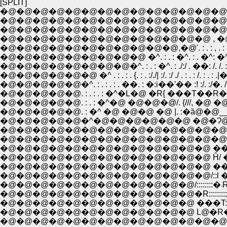
[SPLIT]
�@�@�@�@�@�@�@�@�@�@�@�@�@�@�
�@�@�@�@�@�@�@�@�@�@�@�@�@�@�@�
�@�@�@�@�@�@�@�@�@�@�@�@�@�@�@�@
�@�@�@�@�@�@�@�@�@�@�@�@�@ , �@ '. : . 
�@�@�@�@�@�@�@�@�@�@�@,�@'. : . : , . : .'. : . : 
�@�@�@�@�@�@�@�@�@ �^. : . : �^. : . �^: �^. : . : .
�@�@�@�@�@�@�@�@�^. : . : �^. : ./:/ . ��: /. /. : . : i
�@�@�@�@�@�@ �^ . : . : . {. : . :/./| :/. :/ ./ . : . : /. : . : .|�. :
�@�@�@�@�@�^. : . : . : . ��. : �:i��'�� :! :/. :/�. /. : / .
�@�@�@�@�@. : . : . : �^�L�@ �R{ ���T��R��^/�Q: 
�@�@�@�@�@. : . : �^�@ �@�@�@/. {///, �@ �@ "
�@�@�@�@�@. : �^ �@ �@�@ �@ |. :�ȁ@�@__�@ 
�@�@�@�@�@�^�@�@�@�@�@�@ �@�Ɂ@�_ ` 
�@�@�@�@�@�@�@�@�@�@�@�@�@�@�@�@�@
�@�@�@�@�@�@�@�@�@�@�@�@�@�@�@l;�@ 
�@�@�@�@�@�@�@�@�@�@�@�@�@ ��'�L /�@�r::::
�@�@�@�@�@�@�@�@�@�@�@�@�@ Ĥ/ �@�R�m:
�@�@�@�@�@�@�@�@�@�@�@�@�@ ���@�@/: : :/: :
�@�@�@�@�@�@�@�@�@�@�@�@�@/::l �m: : :/-� :
�@
�@�@�@�@�@�@�@�@�@�@�@�@�R::::::::;! -�@�
�@�@�@�@�@�@�@�@�@�@�@�@ ���T:/�@��� 
�@�@�@�@�@�@�@�@�@�@�@�@ L@�R�l�]--�]'�
�@�@�@�@�@�@�@�@�@�@�@�@�@�@�R��C-- 