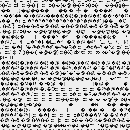
::: ::::::: i|:::::::|::: |:::::::::::��|�@�@||::::::::::� ::::::::::::::: 
:�A:::::::i|::::::�� {:::::::::::��{�@ ��P :�::�_:::���g�~:
:�� :::::j{ �@����::::::::�� �lr╇_�_:::��
z{��}�k::�n�@Vz���@�@�@�@�@ ��z�\�O�@ �@��
/��,_�r::::. �^�^�^�^�^�^�^�^�@�@ j�� _ �C::::::::::::
. �@ }::::::���@�@ �@ ���@�@�@ �@ �@ �@ ��Ф:::::
. �@ |:::/:::�� .�@�@�@�@__�@ __�@�@�@, �@ | :::�q::
.�@�@�:::::::| |:::: ���^:::�^::::_�R���@�@�l ::::: 
�@ / ::::::/| |:::::�^�]- �L:::�^:::�R �@ �@ _/::::::/::::::/ :::
/ ::::::/:::|:| 7 ((��)) �@�@}::::�X}jxixi/::::::/::::::/xix�
[SPLIT]
.�@�@�@�@ �@ �@ |�@ ,�@�@ �P�P�P�@�@ �@
.�@�@ ��,�Q �^�@�@�@�@�Q�Q__,..�c:::::::::::
�@�@ �M�R_�^�@..-�]::::::::::::::::::::::::{�@ �_:::::::
.�@�@�@�@}�t:�O:::::::::::::::::::::::::::::::::::.�@�@�@�_::::
. �@ �@ .:::::::::::::::::::::::::::::::��::::�_::::::�_�^�
�@�@�@�@�::::::::::::::: l::::::�_
�@�@�@ { |::::����{ :::::: |:::::::::: �_��_�_::::�_�R
�@�@�@ | {::::|��{ :::::: |::::::::::::::�O���V `� �M �@
�@ �@ �@ �W�� ::::::|:
.�@ �@ �@ �@ �@ �M�R{�܁O��:::::