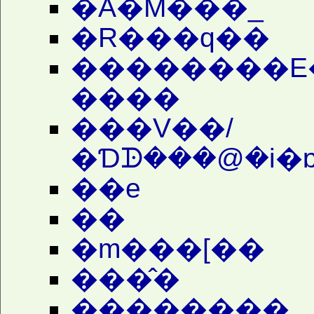
�A�M���_
�R���q��
��������E
����
���V��/
�Ɗᗬ���@�i�
��e
�܏�
�m���[��
���̂�
��������