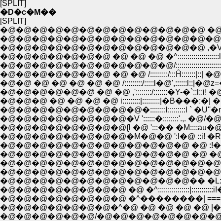
[SPLIT]
�D�c�M��
[SPLIT]
�@�@�@�@�@�@�@�@�@�@�@�@�@ �@ �@ �@ ..
�@�@�@�@�@�@�@�@�@�@�@�@�@�@�@ �^::::::::::::::::::
�@�@�@�@�@�@�@�@�@�@�@�@�@ ,�V�~::::::::::Ĥ:::::��
�@�@�@�@�@�@�@�@�@�@�@/:::::::::::::::::::::::::::l �@ �@�
�@�@�@�@�@�@�@ �@ �@ /:::::::::/:::Ĥ:::::::|::| �@�@�@:|:|�
�@�@ �@ �@ �@ �@ �@ /:::::::::/:::::l�@',::::::l::|�
�@�@�@�@�@�@ �@ �@ ,'::::::::/:::::::�Y-�`::l::i!
�@�@�@ �@ �@ �@ �@ i:::::::::|:::::::::|�B��
�@�@�@�@�@�@�@�@�@�::::::::l:::::::::l ` �U''
�@�@�@�@�@�@�@�@{l �@ ':::�� �M::::āu�@�@��],�@
�@�@�@�@�@�@�@�@�M�@�@ ':l�@ ::i! �
�@�@�@�@�@�@�@�@�@�@�@�@ �@ �@ �@ �ȁ@
�@�@�@�@�@�@�@�@�@�@�@�@�@�@�@�@�@�@^':!
�@�@�@�@�@�@�@�@�@�@�@�@�@�@�@�@�@ _��| ���@
�@�@�@�@�@�@�@�@�@�@�@�@�� �L:::::/::::::::Y �@ �:.
�@�@�@�@�@�@�@�@ �@ �^::::::::::::::::|:::::::::::i!�@ �@ :�
�@�@�@�@�@�@�@�@ �^��������| ===::
�@�@�@�@�@�@�@�^�@ �@ �@ �@ �@ |�@
�@�@�@�@�@�@/�@�@�@�@�@�@�@�@�@|�