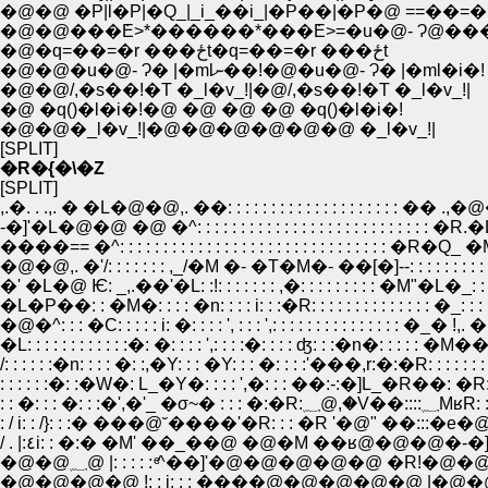
�@�@ �P|l�P|�Q_|_i_��i_|�P��|�P�@ ==��=�
�@�@���݁E>*������*���݁E>=�u�@- Ɂ@�
�@�q=��=�r ���ځt�q=��=�r ���ځt
�@�@�u�@- Ɂ� |�mlނ��!�@�u�@- Ɂ� |�ml�i�!
�@�@/,�s��!�T �_l�v_!|�@/,�s��!�T �_l�v_!|
�@ �q()�l�i�!�@ �@ �@ �@ �q()�l�i�!
�@�@�_l�v_!|�@�@�@�@�@�@ �_l�v_!|
[SPLIT]
�R�{�܏\�Z
[SPLIT]
,.�. . .,. � �L�@�@,. ��: : : : : : : : : : : : : : : : : : : : �
-�]'�L�@�@ �@ �^: : : : : : : : : : : : : : : : : : : : : : : : : : : �
����== �^: : : : : : : : : : : : : : : : : : : : : : : : : : : : : : : �R�
�@�@,. �'/: : : : : : : ,_/�M �- �T�M�- ��[�]--: : : : : : : : 
�' �L�@ Ѥ: _,.��'�L: :!: : : : : : : ,�: : : : : : : : : �M"�L�_: : :
�L�P��: : �M�: : : : �n: : : : i: : :�R: : : : : : : : : : : : : : �_
�@�^: : : �C: : : : : i: �: : : : ', : : : ',: : : : : : : : : : : : : : : �_� !,. 
�L: : : : : : : : : : : :�: �: : : : ',: : : :�: : : : ʤ: : :�n�: : : : : �M��
/: : : : : :�n: : : : �: :,�Y: : : �Y: : : �: : : :'���,r:�:�R: : : : : : : 
: : : : : :�: :�W�: L_�Y�: : : : ',�: : : ��:-:�]L_�R��: �R: : : 
: : �: : : �: : :�',�'_ �σ~� 
: / i: : /}: : :� ���@˘����'�R: : : �R '�@" ��:::�e�@ /:
/ . |:٤i: : �:� �M' ��_��@ �@�M ��ʁ@�@�@�-�]'�@ 
�@�@؁@ |: : : : : ͤ^��]'�@�@�@�@�@ �R!�@
�@�@�@�@ !: : i: : : ����@�@�@�@�@ |�@�@�