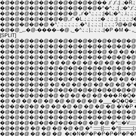
�@�@�@�@�@�@�@�@�@�@�� ,r' ,r'.;| .;�R.; 
�@�@�@�@�@�@�@�@�@�@�^�^.; .;| .;�^,r'.;
�@�@�@�@�@�@�@�@ ,.r'�^.; .; .; ;|�L;�^.; .
�@�@�@�@�@�@�@,.r'' �L .; .; .; .; ;;� .; .; .;| .;
�@�@�@�@�@ �^,' .; .; .; .; .; .�^.| .; .; .; | .; .; 
�@�@_,,.�@-����--�@ ,_�^.; .; |.; .; .; .;|�P �M �- ,
[SPLIT]
�@�@�@�@�@�@�@�@�@�@�@�@�@�@�@�@
�@�@�@�@�@�@�@�@�@�@�@�@�@�@�@�@
�@�@�@�@�@�@�@�@�@�@�@ �@ �@ �@ 
�@�@�@�@�@�@�@�@�@�@�@�@�@�@�@�@
�@�@�@�@�@ �@ �@ �@ �@ �@ �@ �@ �@ 
�@�@�@�@�@�@�@�@�@�@�@�@�@�@�@�@
�@�@�@�@�@�@�@�@�@�@�@�@�@�@�@�@ �@ {
�@�@�@�@�@�@�@�@�@�@�@ �@ �@ �@ �@ /�P�@�@�@�@�
�@�@�@�@�@ �@ �@ �@ �@ �@ �@ �@ �^�P�P�@�@�R. �^�
�@�@�@�@�@�@�@�@�@�@�@�@�@�@�^�@�@�@�@�@�@ O/
�@�@�@�@�@�@
�@ �@ �@ �@ �@ �@ �@ �@ �@ �___�Q�Q�::�_/::::/ �
�@�@�@�@ �@ �@ �@ �@ �@ �@ �@ �V�P ��R ::
�@�@�@�@�@�@�@�@�@�@�@�@�@�@�^�V:::::|
�@�@�@�@�@�@�@�@�@ �@ �@ �^:::�V::::::::||:::::::
�@�@�@ �@ �@ �@ �@ �@ �^ ::::::{{::::: �^||::::::::
�@�@�@ �@ �@ �@_�c�N�P�P�P�P�P�P�N�M::��.: