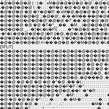
�@�@�@�@ |: : |:�: : ʁM�@�@�@�@ �@ ',�@�@�
.�@�@�@�@ !: :�: : : : �R�@ �@ �@ �@ �@ �@ �@
�@�@�@ �@ �Y�@�R: �:ʁM�@,�@�@ �@ �L 
�@�@�@�@�@ ',;�@�@',: �:́� �M�� ��@�@�@�@
�@�@�@�@�@�@';�@�@ �T',��',�@'�@ |�@
�@�@�@ �@ �@ �T�^__��. . �M . . |�@�@�@�@�@
�@�@�@ _,. -�]'�L�u�Pi|. . . . . .�^!�@�@ �@ �@ �@ |
-�\'�L�@�@�@�@ }�R ||�@,.�@�L�@�@j�@�@ �@ �@ �
�@�@�@�@�@�@�^�� '}r'�Q�@�@�@�@�@�@�@ _,.
�@�@�@�@�@/ /r=��'�@�@ �P�M�@�@ �L�P�@�@
[SPLIT]
�@�@�@�@�@�@�@�@�@�@�@�@�@�@�@�@
�@�@�@�@�@�@�@�@�@�@�@�@�@�@�@�@�@�@�@�@,.
�@�@�@�@�@�@�@�@�@�@�@�@�@�@�@ �@ �@ �@ �R: : : 
�@�@�@�@�@�@�@�@�@�@�@ �@ �@ �@ �@ �@ ,
�@�@�@�@�@�@�@�@�@�@�@ �@ �@ �@ �@ �^���
�@�@�@�@�@�@�@�@�@�@�@�@�@,. �B�@�L�@�� : 
�@�@�@�@�@�@�@�@�@�@,.�@���@ ,�� �L: : : : :
�@�@ �@ �@ �@ �@ �^�@ ,�� �L: : : : : : : : : : : : :
�@�@�@�@�@�@�@�@�P�P /:�^: : : : : : : : : : : : : 
�@�@�@�@�@�@�@�@�@,��/: :�^�R: : : : : : : : : : :
�@�@�@�@�@�@�@ �^: : :�M': : : : : ,� : : : : : : : : : �^,: : :
�@ �@ �@ �@ �^: : : : :�: : : : : �: �M:�:': : : : : : : : �: : : :,�
�@�@�@ �@ ,�: : : : ..::/: : : : .::,': : : : : : : : : : : : : : :�M�': : 
�@�@�@ �^: : : : :..::/: : : : ::::,': : : : : : : : : : : : : : : : : : : : :�: : : : : : 