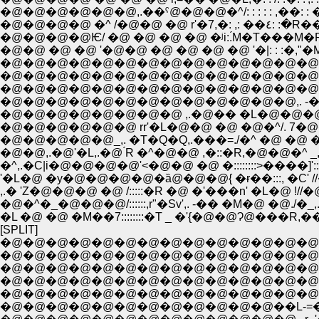
�@�@�@�@�@�@,.��ˁ@�@�@�^/: : : : : ,��: :
�@�@�@�@
�@�@�@�@Ѥ/ �@ �@ �@ �@ �ʲi:.́M�T���M�Rʁ@
�@�@�@�@�@�@�@�@�@�@�@�@�@�@�@ ��: :',
�@�@�@�@�@�@�@�@�@�@�@�@�@�@ �@ ', ���
�@�@�@�@�@�@�@�@�@�@�@�@�@,. -�] ' 
�@�@�@�@�@�@�@�@ ,.�@�� �L�@�@�@�^
�@�@�@�@�@�@ rr'�L�@�@ �@ �@�^/. 
�@�@�@�@�@_,. �T�Q�Q,.���=./�^ �@ �@
�@�@,.�@'�L,.�@ ́R �^�@�@ ,�::�R,�@�@�^ 
�^,.�C|i�@�@�@�@'<�@�@ �@ �::::::::>����]'
'�L�@ �y�@�@�@�@�ȁ@�@�@{ �ɍ��:::, �C' /
,.� 'Z�@�@�@ �@ /:::::�R �@ �'���n' �L�@ !/
�@�^�_�@�@�@/::::::,r"�Sv',. -�� �M�@ �@./�_
�L �@ �@ �M��7::::::::�T _ �'{�@�@Ɂ@���R,��R 
[SPLIT]
�@�@�@�@�@�@�@�@�@�@�@�@�@�@�@�@�@�@�@ 
�@�@�@�@�@�@�@�@�@�@�@�@�@�@�@�@�@,r
�@�@�@�@�@�@�@�@�@�@�@�@�@�@�@r '�L:
�@�@�@�@�@�@�@�@�@�@�@�@�@�@�@ �M�
�@�@�@�@�@�@�@�@�@�@�@�@�@�@,.r�]==�.
�@�@�@�@�@�@�@�@�@�@�@�@��L-=��r'�L;:;: