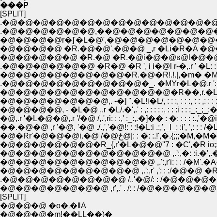
���P
[SPLIT]
.�@�@�@�@�@�@�@�@�@�@�@�@�@�
.�@�@�@�@�@�@,��@�@�@�@�@�@�@�@
�@�@�@�@r�]'�L�@',�@�@�@�@�@�@�
�@�@�@�@ �R.�@�@',�@�@ _,r �Li�R�A
�@�@�@�@�@ �R.�@ �R.�@i�@�@ʁ@l�@�@�@�@ �@_,
.�@�@�@�@�@�@ �R�@ �R ', i i�@l r-�,.r ' �L: : : : : : :
�@�@�@�@�@�@�@�@�R.�@�R!.!.|,�m� �M�L)�j: : : : :,
.�@�@�@�@�@�@�@�@�@�_. �MYr�L�@,r ': : : : :, ': : 
�@�@�@�@�@�@�@�@�@�@�@�R��,r.�L: : : : : : ': : : ,
�@�@�@�@�@�@�@,. -�] ''.�L!i�L/, : : :, : : :, : : ,: : : 
�@�@�@�@, - �L�@ ,.r �L/.�',.' : ,: : : : :, : : :i : : :_:
�@,.r '�L�@�@,.r '/�@ /,.',ri: : :,' :_:,.�]�� : �: : : :
��.�@�@ ,r '�@, '�@ ./.,','�@!: : :!�L:i .:,',_l_: :i', ',: : : /�L
�@�Rr'�@�@�@i.�@ /�@ځ@|: : �: :.
�@�@�@�@�@�@�R_{,r'�L�@�@''7 : �C',�R io;;;;}
�@�@�@�@�@�@�@�@�@�@�@ ,.':,�: :i.�',.�@
�@�@�@�@�@�@�@�@�@�@ ,.':,r'i: : : /�M
�@�@�@�@�@�@�@�@�@ ,.':,r' ,': : :/�@�
.�@�@�@�@�@�@�@�@ /,.'�@/: : /�@�@�@�@
�@�@�@�@�@�@�@ ,r',.' . /: : /�@�@�@�
[SPLIT]
�@�@�@ �o�܁�ǁA
�@�@�@�m!��LL��)�