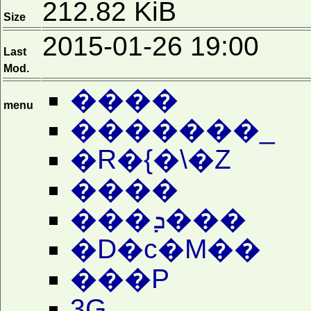
212.82 KiB
Size
2015-01-26 19:00
Last
Mod.
����
menu
�������_
�R�{�܏\�Z
����
���ܕ���
�D�c�M��
���P
3G