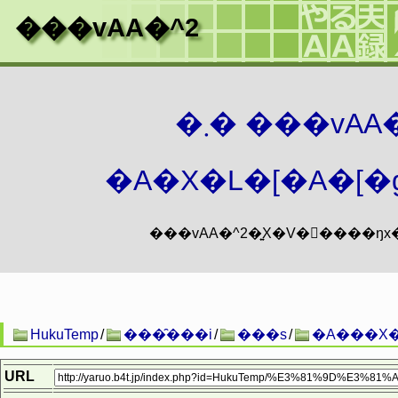
���vAA�^2
�܂� ���vA
�A�X�L�[�A�[�g
HukuTemp
/
���̑���i
/
���s
/
�A���X�
URL