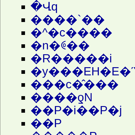
�Վq
����`��
�^�c����
�n�ꏲ��
�R�����i
�y���EH�E�
���c�̂���
����ƍN
��P�i��P�j
��P