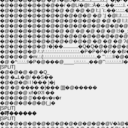
�@�@�@�@�@ �@ //�@/:/�R:.li:.:.:l:.:.:.:.l.l:.|'' �]�- �l:.:.l. ',:
�@�@�@�@�@�@��/ �@L/�@l:.:Ă�:.:.��:.:.:.:.l. � r'T:::
�@�@�@�@�@�@�@ �@ �@ �@ l:.| `i:.��:.:.:.:.�g��. i::::::
�@�@�@�@�@�@�@�@�@�@ �@ ';| �@l:.l:.:.:.:.l�@�. 
�@�@�@�@�@�@�@�@�@�@�@ �@ �@ l:.l:.:.:.:.l�R. ',
�@�@�@�@�@�@�@�@�@�@�@�@�@�@ l:l:.:.:.:.l:
�@�@�@�@�@�@�@ �@ �@ �@ �@ �@ l:l�_:.:l:l:.�_
�@�@�@�@�@�@�@�@�@�@�@�@�@�@�@l|�@ ` l:
�@�@�@�@�@�@�@�@�@�@ �@ �@ �@ Ɂ@ �@ l
�@�@�@�@�@ r�]��.............�Q�Q�@�@�@�@� �R!�
�@�@�@�@ /:.:/:.:.:.:.:.:.:.:.:.:.:.:.:.:.:.:.�P�P�P�P,� 
�@�@�@ �m:.:.{:.:.:.:.:.:.:.:.:.:.:.:.:.:.:.:.:.:.:.:.:.:.:.,� '":
�@ �^:.:.:.:.:l�P�@���@____:.::.:.:.:..,��@'":.:.:.:.:.:.::
[SPLIT]
�@�@�@ �@ �Q_
�@ �ܚL�@/ ��S��
�@�@�@i l !��� )�j
�@ �@ ���� �]��� []]]�@�����
�@�@�@ x/!�tX!I ��
�@�@�@ ()'���v�v�r
�@�@�@�@�@(_j�
[SPLIT]
�哹������
[SPLIT]
�@�@�@�@�@�@�@�@�@�@�@�@V�ȁ@�@