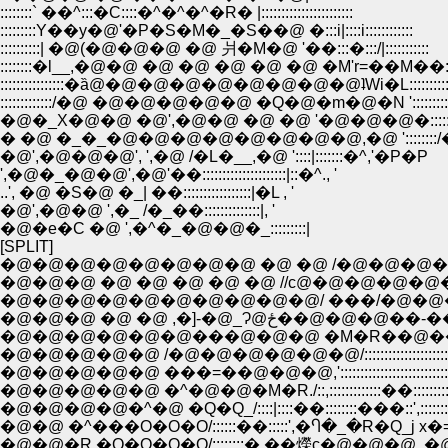
::::::::` ��^:::�C::::�^�^�^�R� |:::::::::::::::::::::::
:::::::::Y��y�@'�P�S�M�_�S��@ �:::i|::::i::::::::::::
::::::::::| �@(�@�@�@ �@ 爿�M�@ '��:::�:::/|:::::::::::
::::::::�l__,�@�@ �@ �@ �@ �@ �@ �M'r=��M��::::::
::::::::::::::::�ȁ@�@�@�@�@�@�@�@�@ʇWi�L:::::::::::
:::::::::::::/�@ �@�@�@�@�@ �Q�@�m�@�N ':::::::::::::
�@�_X�@�@ �@',�@�@ �@ �@ '�@�@�@�::::::
� �@ �_�_�@�@�@�@�@�@�@�@,�@ '::::::::/
�@',�@�@�@', ',�@ /�L�__,�@ '::::|:::::::�^,'�P�P
',�@�_�@�@',�@'��:::::::::::::::::::::|::�^., '
..', �@ �S�@ �_| ��:::::::::::::::::|�L , '
�@',�@�@ ',�_ /�_��::::::::::::::|, '
�@�e�C �@ ',�^�_�@�@�_:::::::::|
[SPLIT]
�@�@�@�@�@�@�@�@ �@ �@ /�@�@�@
�@�@�@ �@ �@ �@ �@ �@ //с@�@�@�@�@
�@�@�@�@�@�@�@�@�@�@/ ���/�@�
�@�@�@ �@ �@ ,�]-�@_Ɂ@ځ
�@�@�@�@�@�@���@�@�@ �M�R��@��:::::::::::::::
�@�@�@�@�@ /�@�@�@�@�@�@/:::::::::::::::::::::::::::���@�@
�@�@�@�@�@ ���=��@�@�@,':::::::::::::::::::::::::::::'�@�@
�@�@�@�@�@ �^�@�@�M�R./::,:::::::::::::��:::::::::::::::'�
�@�@�@�@�^�@ �Q�Q_/::::|::::��::::::::���::',::::::::с@,�
�@�@ �^���O�O�O/::::::��:::::',�Ⴄ�_�R�Q_j x�=���@�
�@�@�R.�O�O�O�O/::::::::�.��爃c�@�@�@ ,�@���\�