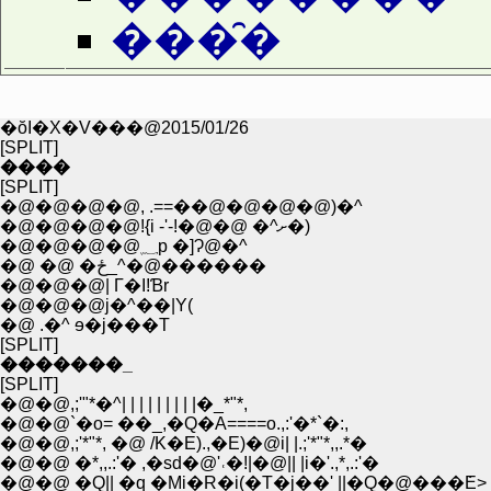
���̑�
�ŏI�X�V���@2015/01/26
[SPLIT]
����
[SPLIT]
�@�@�@�@, .==��@�@�@�@)�^
�@�@�@�@!{i -'-!�@�@ �^ށ�)
�@�@�@�@؁p �]Ɂ@�^
�@ �@ �ځ_^�@������
�@�@�@| Г�I!Ɓr
�@�@�@j�^��|Y(
�@ .�^ ɘ�j���T
[SPLIT]
�������_
[SPLIT]
�@�@,;'"*�^| | | | | | | | |�_*"*,
�@�@`�o= ��_,�Q�A====o.,:'�*`�:,
�@�@,;'*"*, �@ /K�E).,�E)�@i| |.;'*"*,,.*�
�@�@ �*,,.:'� ,�sd�@'˓�!|�@|| |i�'.,*,.:'�
�@�@ �Q|| �q �Mi�R�i(�T�j��' ||�Q�@���݁E>