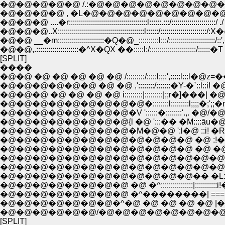
�@�@�@�@�@ /.:�@�@�@�@�@�@�@�@�@
�@�@�@�@ , �L�@�@�@�@�@�@�@�@�@
�@�@�@..X:::::::::::::::::::::::::::::::::::::::::::l::::::/:::::::::::::::::::::::/
�@�@ __�m:::::::::::::::::::::::�Q�@_::::::::::l:::/:::::::::::::::::::
�@�@,.:::::::::::::::::::::�^X�QX ��:::::l:/:::::::::::::::::::::::/::::::
[SPLIT]
����
�@�@ �@ �@ �@ �@ �@ /:::::::::/:::::l;;;:',:::::l:::l�@z=��ʃ
�@�@�@�@�@�@ �@ �@ ,'::::::::/:::::::�Y-�`::l::i
�@�@�@ �@ �@ �@ �@ i:::::::::|:::::::::|;;r�
�@�@�@�@�@�@�@�@�@�::::::::l:::::::::l;;;;�;'
�@�@�@�@�@�@�@�@{l �@ ':::�� �M::::āu�@�@��]
�@�@�@�@�@�@�@�@�M�@�@ ':l�@ ::i! �R
�@�@�@�@�@�@�@�@�@�@�@�@ �@ �@ �@ �ȁ@ ,!i!
�@�@�@�@�@�@�@�@�@�@�@�@�@�@�@�@�@�@^':!i:
�@�@�@�@�@�@�@�@�@�@�@�@�@�@�@�@�@ _��| ���
�@�@�@�@�@�@�@�@�@�@�@�@�� �L:::::/::::::::Y �@ �:.�
�@�@�@�@�@�@�@�@ �@ �^::::::::::::::::|:::::::::::i!�@ �@ :�
�@�@�@�@�@�@�@�@ �^��������| ===::l_
�@�@�@�@�@�@�@�^�@ �@ �@ �@ �@ |
�@�@�@�@�@�@/�@�@�@�@�@�@�@�@�@|
[SPLIT]