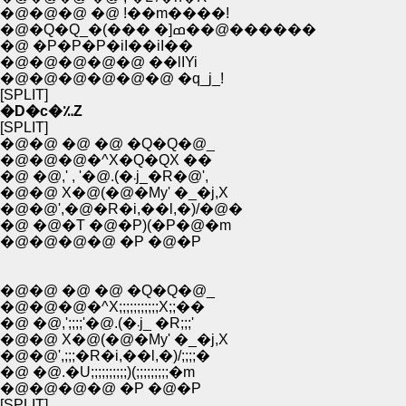
�@�@�@ �@ !��m����!
�@�Q�Q_�(��� �]ߘ��@������
�@ �P�P�P�iI��iI��
�@�@�@�@�@ ��lIYi
�@�@�@�@�@�@ �q_j_!
[SPLIT]
�D�c�؉Z
[SPLIT]
�@�@ �@ �@ �Q�Q�@_
�@�@�@�^X�Q�QX ��
�@ �@,' , '�@.(�܁j_�R�@',
�@�@ X�@(�@�My' �_�j,X
�@�@',�@�R�i,��l,�)/�@�
�@ �@�T �@�P)(�P�@�m
�@�@�@�@ �P �@�P
�@�@ �@ �@ �Q�Q�@_
�@�@�@�^X;;;;;;;;;;;X;;��
�@ �@,';;;;'�@.(�܁j_ �R;;;'
�@�@ X�@(�@�My' �_�j,X
�@�@',;;;�R�i,��l,�)/;;;;�
�@ �@.�U;;;;;;;;;;)(;;;;;;;;;�m
�@�@�@�@ �P �@�P
[SPLIT]