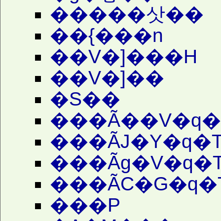
�����삿��
��{���n
��V�]���H
��V�]��
�S��
���Ã��V�q�
���ÃJ�Y�q�
���Ãg�V�q�
���ÃC�G�q�
���P