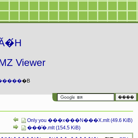
Ă�́H
 Viewer
�����
�B
Only you ���x���N���X.mlt (49.6 KiB)
���̑�.mlt (154.5 KiB)