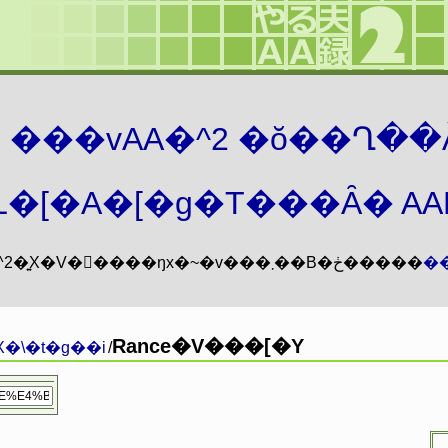
܂� ���vAA�^2 �ŏ��Ղ��
�[�A�[�g�T���Ȃ� AAMZ
���vAA�^2�͍X�V�𖳊����ŋx�~�v���܂��B�ڂ�����
�
Rance�V���[�Y
�\�t�g��i
/