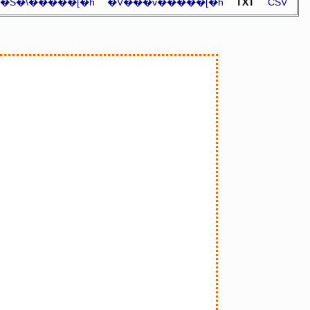
�S�\�����[�h
�V���v�����[�h
TXT
CSV