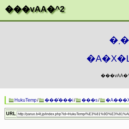
���vAA�^2
�
�A�X�L
HukuTemp
/
���̑���i
/
���s
/
�A���X
URL