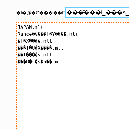
�t�@�C�����F