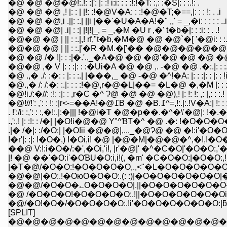
�@ �@ �@�@!:.!: :|': |: :! i:i: : : :!:!�T: :,: :�S|: : :.!: .
�@ �@ �@ ,! |: : | |!: :!�@V�A: : :!�@�T;�==,|: : : !: . .i
�@ �@ �@,i .||: :.| ||i |��'�U�A�A!�" ,,' = _,�i: : : : : ..i
�@ �@ �@| .i| : :| |!|!|_, = _,�M �U r ,�' t�b�|: : :i: : . .!
�@�@ �@ | || : :.|,! rf,"t�b,�M�@ �@ �@`�[ '�@i: : :.i: :
�@�@ �@ | || : :.|'�R �M.�['�� �@�@�@�@�@�@�@|:
�@ �@ /� !|: : :|�.'.,_�A�@ �@ �@'�@ �@ �@ �@ !|: : :
�@�@ ,� V |: : :|: : :�Ui�A �@ �@ ,. -�@ �@ .�:.|: : :.|: :
�@ .,� ./: :�: : |: : :.| |���,_ �@ -�@ �^!�A: |: : :|: : |: : !
�@.,� /: /:�: :.|: : : :!�@,r�@�L|��= �L�@ �,�M |: : :|: : 
�@!i./:�//: :!: :|: : ,r�C �^ Ɂ@ �@ �@ �@),! |: !: !: ,: |,: : :.!
�@!//!': ,': : !: :|r<-=��A!�@߁B �@ �B.߁^=,!:.|:.!V�A:| !: :
. !':/i: :,': : :,�!:.|:�||| !�@i�T �@�p��.�^�\'�@|: !�.�UƁ
.,':,! |: :!: : /�| |�O!i�@�@ Y"^ƁT�^ �@ .�: !�O�O�O�
.|� /�|: :/�O:| |�O!ii �@�@|,..._�@Ɂ@ �@ �!:i'�O�O
!�r'|: :|: !�O�,) !�Oi,i! �@ |�@�M|�@�@�^,�!,!�O
��@ V:!:i�O�/:�',�Oi,'i!, |r'�@|' �^�C�O|'�O�O:,
|! �@ ��'�O:i'�OƁU�O:i,i!(, �m' �C�O�O:|�O�
|�T�@/�O�O:!�O�O�O�O,.,<"�L�O�O�O�O�O:
�@�@|�O:.!�OюO�O�O:.(: :)|�O�O�O�O�O�O
�@�@/�O�O�؎O�O�O�O|.||�O�O�O�O�O�O
�@ /�O�O�O!�O�O�O�O:.!||�O�O�O�O�O�O
�@/�O!�O�/�O�O�O�O:.!i'�O�O�O�O�O�O:
[SPLIT]
�@�@�@�@�@�@�@�@�@�@�@�@�@�@