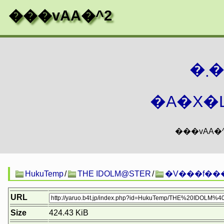
���vAA�^2
�
�A�X�L
HukuTemp
/
THE IDOLM@STER
/
�V���f��
URL
Size
424.43 KiB