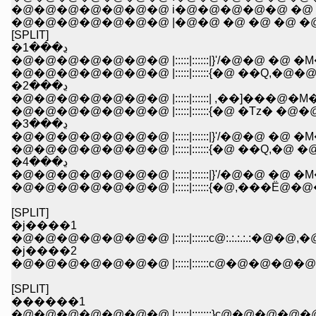
�@�@�@�@�@�@�@ i�@�@�@�@�@ �@ �@ 
�@�@�@�@�@�@�@ |�@�@ �@ �@ �@ �@ 
[SPLIT]
�ڍ���1
�@�@�@�@�@�@�@ |:::::|::::::|}'/�@�@ �@ �M�N
�ڍ���2
�@�@�@�@�@�@�@ |:::::|::::::| ,��]���@�M�N�
�@�@�@�@�@�@�@ |:::::|::::::{�@ �Tz� �@�@�@ ��
�ڍ���3
�@�@�@�@�@�@�@ |:::::|::::::|}'/�@�@ �@ �M�N
�@�@�@�@�@�@�@ |:::::|::::::{�@ ��Q,�@ �@ �@ �
�ڍ���4
�@�@�@�@�@�@�@ |:::::|::::::|}'/�@�@ �@ �M�N
�@�@�@�@�@�@�@ |:::::|::::::{�@,���Ё@�@�@�@,
[SPLIT]
�j����1
�@�@�@�@�@�@�@ |:::::|::::::с@:.:.:.:.:�@�@,�@�@:.:.:.
�j����2
�@�@�@�@�@�@�@ |:::::|::::::с@�@�@�@�@ ,�@�@|i|i
[SPLIT]
������1
�@�@�@�@�@�@�@ |:::::|:::::::}с@�@�@�@�@�@�@