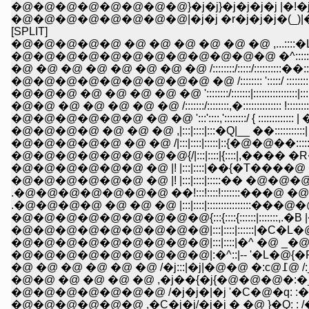
�@�@�@�@�@�@�@�@}�j�j}�j�j�j�j |�!�j
�@�@�@�@�@�@�@�@|�j�j �r�j�j�j�(_)|�
[SPLIT]
�@�@�@�@�@ �@ �@ �@ �@ �@ �@ ,...::::
�@�@�@�@�@�@�@�@�@�@�@�@ �^:::::,..:-:,-- �
�@ �@ �@ �@ �@ �@ �@ �@ /::::::::/:::::/::::::::::��::
�@�@�@�@�@�@�@�@�@ �@ /:::::::: ':::::/ ::::::::::: |:
�@�@�@ �@ �@ �@ �@ �@ '::::::::/:::::::|::::::::::::::::|::::::::::::
�@�@ �@ �@ �@ �@ �@ /:::::::/::::::::,�:::::::::::::: !::::::::::: |::
�@�@�@�@�@�@ �@ �@ ':::'::::,'::::::::/ { ::::::::::::: | �___:::
�@�@�@�@ �@ �@ �@ ,|:::|::::|:::�Q|__ ��:::::::::::| �L�_
�@�@�@�@�@ �@ �@ /|:::|::::|:::::|::{�@�@��::::::: l�
�@�@�@�@�@�@�@�@{/|:::|::::|{::::|,���� �R��::�r�
�@�@�@�@�@�@ �@ |! |:::|::::|��{�T����@ �@ '�@�
�@�@�@�@�@�@ �@ |! |:::|::::|:::::�� �@�@�@�@ ;�@
.�@�@�@�@�@�@�@ ��!:::!::::!:::::::���@ �@ �@ �@
.�@�@�@�@ �@ �@ �@ |:::|::::|::::::::::::::::���@�@�M�@
�@�@�@�@�@�@�@�@�@{:::{::::{::::::|:::::::,.�B |�@ �M
�@�@�@�@�@�@�@�@�@|:::|::::|::::::|�C�L�@ /�@�@�
�@�@�@�@�@�@�@�@�@|:::|::::|�^ �@ _�@ {'�C�@�@
�@ �@ �@ �
�@�@�@�@�@�@�@ /�j�j�|�j '�C�@�q: :�P�M
�@�@�@�@�@�@ ,�C�j�j/�j�j � �@ }�Q: : /�@,::