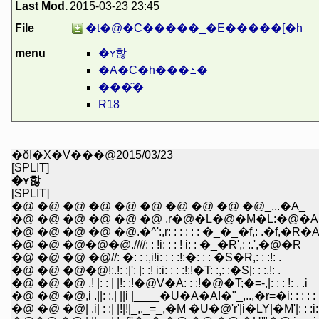
Last Mod.
2015-03-23 23:45
File
�t�@�C�����_�E�����[�h
menu
�ʏ핞
�A�C�h���ߑ�
���̑�
R18
�ŏI�X�V���@2015/03/23
[SPLIT]
�ʏ핞
[SPLIT]
�@ �@ �@ �@ �@ �@ �@ �@ �@ �@_,..�A_
�@ �@ �@ �@ �@ �@ ,r�@�L�@�M�L:�@�A
�@ �@ �@ �@ �@.�^':,r: : : : : : �_�_�f,: .�f,�R�
�@ �@ �@�@�@.////: : !i: : : ! i: : �_�R',: :.',�@�R
�@ �@ �@ �@//: �: : :,i!i: : : :!:�: : : �S�R,: : :!: .
�@ �@ �@�@!:.!: :|': |: :! i:i: : : :!:!�T: :,: :�S|: : :.!: .
�@ �@ �@ ,! |: : | |!: :!�@V�A: : :!�@�T;�=-,|: : : !: . .i
�@ �@ �@,i .||: :.| ||i |____�U�A�A!�"_,..,�r=�i: : : : : .
�@ �@ �@| .i| : :| |!|!|_,._=_,�M �U�@'r'|i�LY|�M'|: : :i: : 