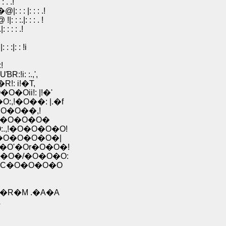
. .!
 : |: : : .!
.|: : : . !
 : : .!
i
:|: : !i
 :!
R:!i: :.,',
R!: i!�T,
�O�Oii!: |!�'
�O:,!�O��: |.�f
'�O�O��,!
O:,!�O�O�O�
.,!�O�O�O�O!
|�O�O�O�O�|
�O'�Or�O�O�!
i�O�/�O�O�O:
|ƃC�O�O�O�O
�R�M .�A�A
A