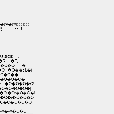
 . .!
 : : |: : : .!
.|: : : . !
 : : .!
i
:|: : !i
 :!
R:!i: :.,',
R!: i!�T,
�O�Oii!: |!�'
�O:,!�O��: |.�f
'�O�O��,!
O:,!�O�O�O�
.,!�O�O�O�O!
|�O�O�O�O�|
�O'�Or�O�O�!
i�O�/�O�O�O:
|ƃC�O�O�O�O
�@�Q�Q___