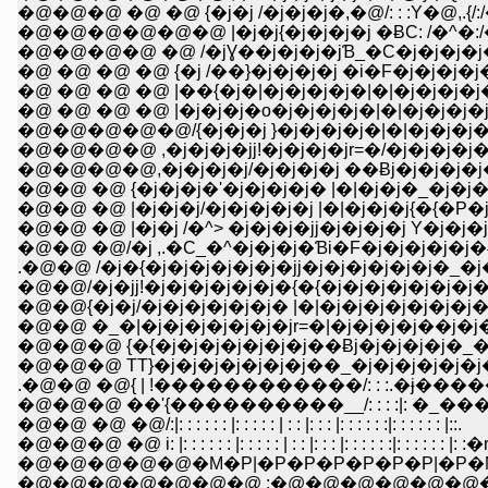
�@�@�@ �@ �@ {�j�j /�j�j�j�,�@/: : :Y�@,.{/:
�@�@�@�@�@�@ |�j�j{�j�j�j�j �ɃC: /�^�:/�
�@�@�@�@ �@ /�jƔ��j�j�j�jƁ_�C�j�j�j�j�j
�@ �@ �@ �@ {�j /��}�j�j�j�j �i�F�j�j�j�j�
�@ �@ �@ �@ |��{�j�|�j�j�j�j�|�|�j�j�j�j�
�@ �@ �@ �@ |�j�j�j�o�j�j�j�j�|�|�j�j�j�j
�@�@�@�@�@/{�j�j�j }�j�j�j�j�|�|�j�j�j�j
�@�@�@�@ ,�j�j�j�jj!�j�j�j�jr=�/�j�j�j�j�
�@�@�@�@,�j�j�j�j/�j�j�j�j ��Ƀj�j�j�j�j�
�@�@ �@ {�j�j�j�'�j�j�j�j� |�|�j�j�_�j�j�
�@�@ �@ |�j�j�j/�j�j�j�j�j |�|�j�j�j{�{�P
�@�@ �@ |�j�j /�^> �j�j�j�jj�j�j�j�j Y�j�j�
�@�@ �@/�j ,.�C_�^�j�j�j�Ɓi�F�j�j�j�j�j�Ƀ
.�@�@ /�j�{�j�j�j�j�j�j�jj�j�j�j�j�j�j�_�j
�@�@/�j�jj!�j�j�j�j�j�j�{�{�j�j�j�j�j�j�j
�@�@{�j�j/�j�j�j�j�j�j� |�|�j�j�j�j�j�j�j�
�@�@ �_�|�j�j�j�j�j�j�jr=�|�j�j�j�j��j�j�
�@�@�@ {�{�j�j�j�j�j�j�j��Ƀj�j�j�j�j�_�
�@�@�@ TT}�j�j�j�j�j�j�j��_�j�j�j�j�j�j�
.�@�@ �@{ | !������������/: : :.�ɉ�
�@�@�@ ��'{����������__/: : : :|: �_
�@�@ �@ �@/:|: : : : : : |: : : : : | : : |: : : |: : : : : :|: : : : : : |::.
�@�@�@ �@ i: |: : : : : : |: : : : : | : : |: : : |: : : : : :|: : : : : : |: :�
�@�@�@�@�@�M�P|�P�P�P�P�P�P|�P�N 
�@�@�@�@�@�@�@ :�@�@�@�@�@�@�@