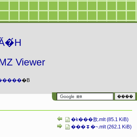
Ă�́H
 Viewer
�����
�B
�k���肷.mlt (85.1 KiB)
���⏬�~.mlt (262.1 KiB)