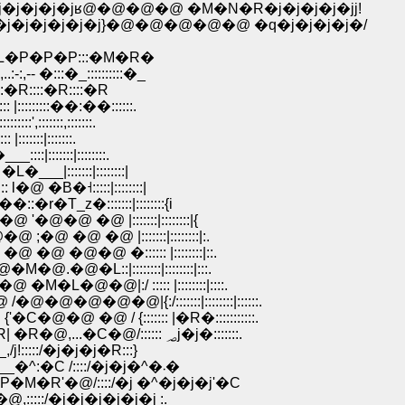
�j�j�j�jʁ@�@�@�@ �M�N�R�j�j�j�j�jj!
j�j�j�j�j�j}�@�@�@�@�@ �q�j�j�j�j�/
�L�P�P�P:::�M�R�
:::�_::::::::::�_
:�R::::�R::::�R
::::::::��:��::::::.
',:::::::,:::::::.
:::::|:::::::.
:|:::::::|::::::::.
__|:::::::|::::::::|
@ �B�˧:::::|::::::::|
T_z�:::::::|::::::::{i
@ �@ |:::::::|::::::::|{
 �@ �@ |:::::::|::::::::|:.
 �@�@ �:::::: |::::::::|::.
.�@�L::|::::::::|::::::::|:::.
�L�@�@|:/ ::::: |::::::::|::::.
@�@�@|{:/:::::::|::::::::|::::::.
 �@ / {::::::: |�R�:::::::::::.
�@�@�@�@�@�@�@�@�@|:�^::|-- '�L�@{�R| �R�@,...�C�@/:::::: ؃j�j�:::::::.
@ �@ �@ /�j:::|�j|�@�@ �:с@߁@ /:_,/j!:::::/�j�j�j�R:::}
�@�@ �@ �@ �@ �@ ,�j��{�j{�@�@�@�:�__�^:�C /::::/�j�j�^�܁�
�R'�@/::::/�j �^�j�j�j'�C
:::/�j�j�j�j�j�j :.