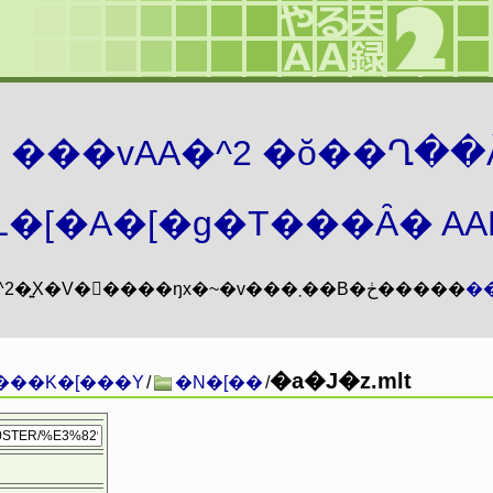
܂� ���vAA�^2 �ŏ��Ղ��
�[�A�[�g�T���Ȃ� AAMZ
���vAA�^2�͍X�V�𖳊����ŋx�~�v���܂��B�ڂ�����
�
�a�J�z.mlt
���K�[���Y
/
�N�[��
/