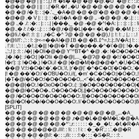
�@�@ �@ | || : :.|,! rf''�s� �@ �@ �@.�U'"�@ i: : :.i: : 
�@�@ �@ | || : :.|'�R.�f ,.�U '�@ �@ �@ �@ �@ �@|: :
�@ �@ /� !|: : :|�.'.,_�A�@ �@ �@'�@ �@ �@ �@ !|: : :
�@�@ ,� V |: : :|: : :�Ui�A �@ �@ ,. -�@ �@ .�:.|: : :.|: :
�@ .,� ./: :�: : |: : :.| |���,_ �@ -�@ �^!�A: |: : :|: : |: : !
�@.,� /: /:�: :.|: : : :!�@,r�@�L|��= �L�@ �,�M |: : :|: : 
�@!i./:�//: :!: :|: : ,r�C �^ Ɂ@ �@ �@ �@),! |: !: !: ,: |,: : :.!
�@!//!': ,': : !: :|r<-=��A!�@߁B �@ �B.߁^=,!:.|:.!V�A:| !: :
. !':/i: :,': : :,�!:.|:�||| !�@i�T �@�p��.�^�\'�@|: !�.�UƁ
.,':,! |: :!: : /�| |�O!i�@�@ Y"^ƁT�^ �@ .�: !�O�O�O�
.|� /�|: :/�O:| |�O!ii �@�@|,..._�@Ɂ@ �@ �!:i'�O�O
!�r'|: :|: !�O�,) !�Oi,i! �@ |�@�M|�@�@�^,�!,!�O
��@ V:!:i�O�/:�',�Oi,'i!, |r'�@|' �^�C�O|'�O�O:,
|! �@ ��'�O:i'�OƁU�O:i,i!(, �m' �C�O�O:|�O�
|�T�@/�O�O:!�O�O�O�O,.,<"�L�O�O�O�O�O:
�@�@|�O:.!�OюO�O�O:.(: :)|�O�O�O�O�O�O
�@�@/�O�O�؎O�O�O�O|.||�O�O�O�O�O�O
�@ /�O�O�O!�O�O�O�O:.!||�O�O�O�O�O�O
�@/�O!�O�/�O�O�O�O:.!i'�O�O�O�O�O�O:
[SPLIT]
�@ �@ �@ �@ �@ �@ �@ �@ �@ �@_,..�A_
�@ �@ �@ �@ �@ �@ ,r�@�L�@�M�L:�@�A
�@ �@ �@ �@ �@.�^':,r: : : : : : �_�_�f,: .�f,�R�
�@ �@ �@�@�@.////: : !i: : : ! i: : �_�R',: :.',�@�R
�@ �@ �@ �@//: �: : :,i!i: : : :!:�: : : �S�R,: : :!: .