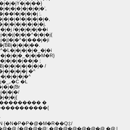
/�j�j�jY�j�j��}
j�j�j�}�j�j�j�',
��l�j�j�j�j :.
j�j�j�!�j�j�j�j�,
j�j�{�j�j�j�j�j.
�j�j /�j�j�j�j��i
�j�j{�j�j�^�j�j�j{
j�j|�j�^�j���j�ji
jƁɃj�j�j�j��.
^�L�j�j�j�j�_�j�i
�j�j�j�j�_�j�j�M�R}
j�j�j�j�j��j� ;
j�j�j�j�j�j�j� /
�j�j�j�j�j �^
��j�j�j�j�^
j�_,.�C �L
j�j�jƁr
j�j�j�/
j�j�j{
������������ �
�������������{
r
{�N�P�P�@�M�R��Q:|:/
�@ {�@�@�@:.�@�@�@�@�@�@ �@ |