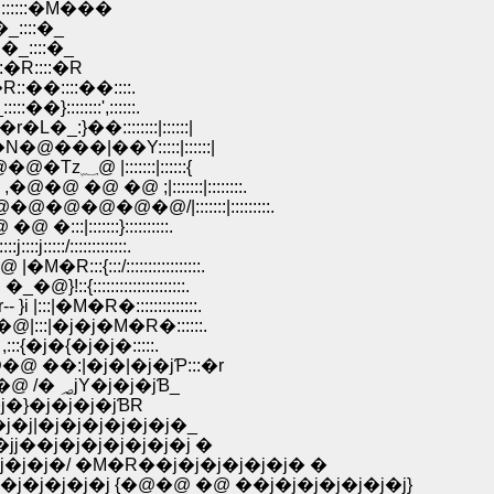
:::::::�M���
�_::::�_
:�_::::�_
:::�R::::�R
�R::��::::��::::.
}::::::::',::::::.
_:}��::::::::|::::::|
���|��Y:::::|::::::|
�@�@�@�@�@�@�@ |:::::|::::::{�@ �Tz� �@�@�@�Tz؁@ |:::::::|::::::{
@ �@ ;|:::::::|::::::::.
�@�@�@/|:::::::|:::::::::.
:|:::::::}::::::::::.
:::/:::::::::::::.
::{:::/:::::::::::::::::.
{:::::::::::::::::::::.
::|�M�R�::::::::::::::.
|:::|�j�j�M�R�::::::.
:{�j�{�j�j�:::::.
�@ ��:|�j�|�j�jƤ:::�r
�@�@�@�@ |::::::|�j�j��T�j�j�A �@ {��}�@�@ /� ؃jY�j�j�jƁ_
�j�}�j�j�j�jƁR
�j�j|�j�j�j�j�j�j�_
�jj��j�j�j�j�j�j�j �
�j�j�/ �M�R��j�j�j�j�j�j� �
�j�j�j {�@�@ �@ ��j�j�j�j�j�j�j}