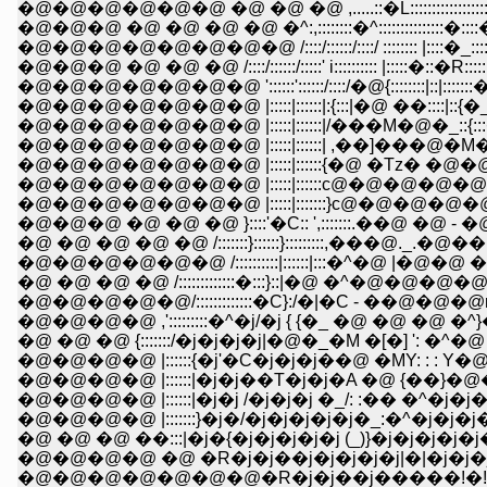
�@�@�@�@�@�@ �@ �@ �@ ,.....::�L:::::::::::::::::
�@�@�@ �@ �@ �@ �@ �^:,::::::::�^:::::::::::::::�::::
�@�@�@�@�@�@�@�@ /::::/::::::/::::/ :::::::: |::::�_:::
�@�@�@ �@ �@ �@ /::::/::::::/:::::' i:::::::::: |:::::�::�R:::
�@�@�@�@�@�@�@ '::::::'::::::/::::/�@{::::::::|::|:::::::
�@�@�@�@�@�@�@ |:::::|::::::|:{:::|�@ ��::::|::{�_:::::��
�@�@�@�@�@�@�@ |:::::|::::::|/���M�@�_::{:::�r�L�
�@�@�@�@�@�@�@ |:::::|::::::| ,��]���@�M�N�@
�@�@�@�@�@�@�@ |:::::|::::::с@�@�@�@�@ ,�@�@ �
�@�@�@�@�@�@�@ |:::::|:::::::}с@�@�@�@�@�@�@
�@�@�@ �@ �@ �@ }::::'�C:: ',:::::::.��@ �@ - �@ �@ �::
�@ �@ �@ �@ �@ /:::::::}::::::}:::::::::,���@._.�@��::::j::::j::
�@�@�@�@�@�@ /::::::::::|::::::|:::�^�@ |�@�@ �@ |�M�R:
�@ �@ �@ �@ /:::::::::::::�:::}::|�@ �^�@�@�@�@ �_�@}!::
�@�@�@�@�@/:::::::::::::�C}:/�|�C - ��@�@�@r-- }i |:
�@�@�@�@ ,':::::::::�^�j/�j { {�_ �@ �@ �@ �^}�@
�@ �@ �@ {:::::::/�j�j�j�j|�@�_�M �[�] ': �^�@ ,::
�@�@�@�@ |::::::{�j'�C�j�j�j��@ �MY: : : Y�@
�@�@�@�@ |::::::|�j�j /�j�j�j �_/: :�� �^�j�j
�@�@�@�@ |:::::::}�j�/�j�j�j�j�j�_:�^�j�j�j
�@ �@ �@ ��:::|�j�{�j�j�j�j�j (_)}�j�j�j�j�j
�@�@�@�@ �@ �R�j�j��j�j�j�j�j|�|�j�j�j
�@�@�@�@�@�@�@�R�j�j��j�����!�!�j�j