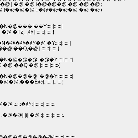
| �@ �@ i�@�@�@ �@ �@ �@ ;
|�@�@�@ :.�@�@�@�@ �@ �@ i
�@���|��Y:::::|::::::|
�@�@�@�@�@�@�@ |:::::|::::::{�@ ��Q,�@�@ �@ �Tz؁@ |:::::::|::::::{
@�@�@'�@ �Y:::::|::::::|
Q,�@ |:::::::|::::::{
�@�@�@ '�@�Y:::::|::::::|
�Q,�@ |:::::::|::::::{
�@�@�@ '�@�Y:::::|::::::|
���Ё@|:::::::|::::::{
:�@ ;|:::::::|::::::::.
|i�@ ;|:::::::|::::::::.
�@�@�@/|:::::::|:::::::::.