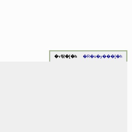
�ʏ탂�[�h
�R�s�y���[�h