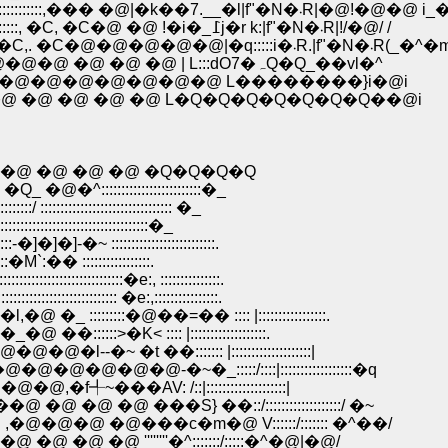
�@�@�@�@�@�@�@�@�_�@�_::::::::::::::::::::::::::::::::::,��� �@|�k��7.__�l|f"�N�܁R|�@!�@�@
�@�@�@�@�@�@�@�@�@i:�_�@�_::::::::::::::::::, �C, �C�@ �@ !�i�_߁j�r k:|f"�N�܁R|!/�@/ /
�@�@�@�@�@�@�@�@�@�.:}.�_�@�_:_. ,�C,. �C�@�@�@�@�@|�q:::::i�܁R.|f"�N�܁R(_
�@�@�@�@�@�@�@�@ /�T.:�v �_,�, �C�@�@�@ �@ �@ �@ | L:::ԁO7�ہQ�Q_��vl�^
�@�@�@�@�@�@�@�@ L��������}i�@i
@/�@�@�@ �@ �@ �@ �@ L�Q�Q�Q�Q�Q�Q�Q��@i
@ �@ �@ �@ �Q�Q�Q�Q
:::::::::::::::::::::�_
:::::::::::::::::::::: �_
::::::::::::::::::::::::�_
�~ ::::::::::::::::::::::::::.
�M`:�� :::::::::::::::::.
:::::::::::�e:, :::::::::::::::.
::::::::::: �e:,::::::::::::::::.
::::::�@��=�� :::: |:::::::::::::::::.
:::>�K< :::: |:::::::::::::::::::.
 �t ��::::::: |::::::::::::::::::::|
@�@�@-�~�_:::::/::::|::::::::::::::::::�q
~���AV: /::|::::::::::::::::::::|
�@ ���S} ��::/:::::::::::::::::::/ �~
@�@�@ �@���c�m�@ V::::::/::::::: �^��/
@ �@ ''''''''�^:::::::/:::::�^�@|�@/