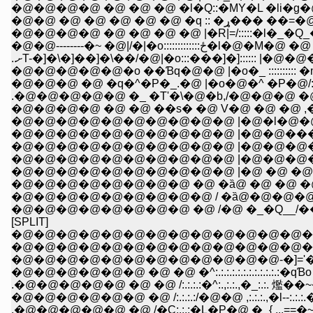
�@�@�@�@ �@ �@ �@ �l�Q::�MY�L �li�g�@`�}:.:
�@�@ �@ �@ �@ �@ �
�@�@�@�@ �@ �@ �@ �@ |�R|=/:::::�l�_�
�@�@--------�~ �@|/�|�
..ށT-�]�\�]��]�\��/�@|�o:::���]�]:::::: |�@�@�
�@�@�@�@�@�o ��Ɓq�@�@ |�o�_ :::::::::
�@�@�@ �@ �q�^�P�_.�@ |�o�@�^ �P�@/::
.�@�@�@�@�@ �_ �T'�\�@�b,/�@�@�@ �@|:
�@�@�@�@ �@ �@ ��s� �@ V�@ �@ �@ ,�l
�@�@�@�@�@�@�@�@�@�@ |�@�l�@�@�@�@ 
�@�@�@�@�@�@�@�@�@�@ |�@�@���g�~�@u
�@�@�@�@�@�@�@�@�@�@ |�@�@�@���j�
�@�@�@�@�@�@�@�@�@�@ |�@�@�@�@`�
�@�@�@�@�@�@�@�@�@�@ |�@ �@ �@ �@ 
�@�@�@�@�@�@�@�@ �@ �ȁ@ �@ �@ �@ |�
�@�@�@�@�@�@�@�@�@ / �ȁ@�@�@�@ /
�@�@�@�@�@�@�@�@ �@ /�@ �_�Q__/��j�
[SPLIT]
�@�@�@�@�@�@�@�@�@�@�@�@�@�@
�@�@�@�@�@�@�@�@�@�@�@�@�@�@�@ �Q_
�@�@�@�@�@�@�@�@�@�@�@�@-�]='�L:.:.:.:.:
�@�@�@�@�@�@ �@ �@ �^:.:.:.:.:.:.:.:.:.:.:.:�qƁo {�K
.�@�@�@�@�@ �@ �@ /:.:.:.:�^:.,:.:.,�_:.:. 爁��~�A
�@�@�@�@�@�@ �@ /:.:.:.:/�@�@ ,:.:.:.,�l--:.:.:.���c
.�@�@�@�@�@ �@ /�C:.:.:�L�P�@ �_{ ,..==�~x}:.:. 