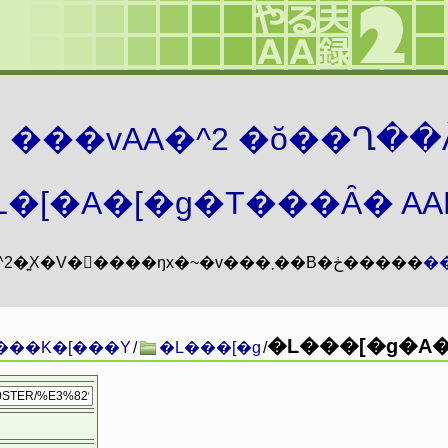
܂� ���vAA�^2 �ŏ��Ղ��
�[�A�[�g�T���Ȃ� AAMZ
���vAA�^2�͍X�V�𖳊����ŋx�~�v���܂��B�ڂ�����
�
�L���[�g�A�
���K�[���Y
/
�L���[�g
/