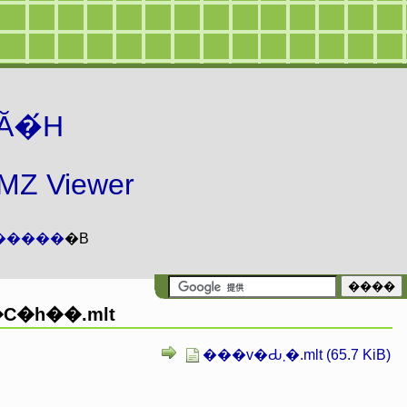
Ă�́H
 Viewer
�����
�B
C�h��.mlt
���v�Ԃ܂�.mlt (65.7 KiB)