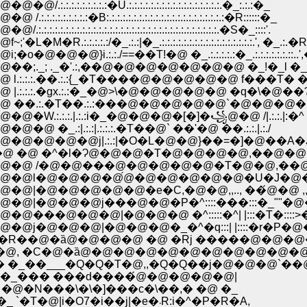
:�U.:.:.:.:.:.:.:.:.:.:.:.:.:.:.:.:.:.�_:.:.:�_
:.:.:.:.:.:.:.:.:.:.:.:.:.:.:.:.:.:.:.:.:�R::::::�_
:.:.:.:.:.:.:.:.:.:.:.:.:.:.:.:.:.:.:.:.:.�S�_::::'.
_.:.:|�_.:.:.:.:.:.:.:.:.:.:.:.:.:.:.:.:.:.', �_.:.�R
:./==��T!�@ �_.:.:.:.:.:�_.:.:.:.:.:.:.::..',
�'.:,��@�@�@�@�@�@�@ �_!�_l �_:.:.:.:.
��.:.:{_�T����@�@�@�@�@ f���T� �r�A:.:
�gx.:.:�_�@˃\�@�@�@�@�@ �q�\�@��Ɂp.:.:
�T��.:.:���@�@�@�@�@`�@�@�@�@�e:.:|
.:.|.:.:i�_�@�@�@�[�]�꧁@�@ /|.:.:.|:�^
:.:|.:.:.:.�T��@` ��'�@ ��.:.:.|.:./
�@�@j|.:.:|�O�L�@�@}��=�]�@��A�J�
�@ �^�l�Ɂ@�@�@�T�@�@�@�@,��@�@ j
�@ /�@�@���@�@�@�@�@�T�@�@,��
@l�@�@�@�@́@�@�@�@�@�@�U�J�@�@
@�@�@�@�@�e�C,�@�@,,.., ��́@�@ ,,.,
�@�@�@j���@�@�P�^::::���:::�_""�@
@�@�@|�@�@�@ �^:::::�^| |:::�T�::::>
@�@�@|�@�@�@�_�^�q:::| |::::�r�P�@
�R��@�ȁ@�@�@�@ �@ �Rj �����@�@�@�@
�@, �C�@�ȁ@�@�@�@�@�@�@�@�@�@�@
� �_��___�Q�Q�T�@,,�Q�Q��j�@�@�@`��
:::�_ �_��� ���d����́@�@�@�@�@|
:::::�_ �_ �@�N���\�\�]���c�\��,� �@ �_
�@�@�@�@�@�@ �_�@�_:::::::::::::::::::::::::::::::::::::�_ `�T�@|i�O7�i��j|�e�܁R:i�^�P�R�A,