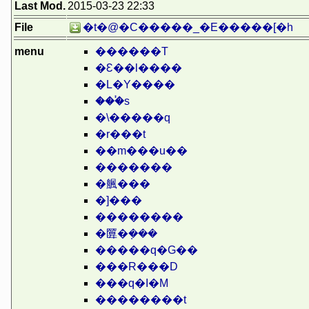
Last Mod.
2015-03-23 22:33
File
�t�@�C�����_�E�����[�h
menu
������T
�Ԑ��l����
�L�Y����
���֓s
�܏\�����q
�r�܏��t
��m���u��
�������
�䑺���
�]���
��������
�匴�݂���
�����q�G��
���R���D
���q�I�M
��������t