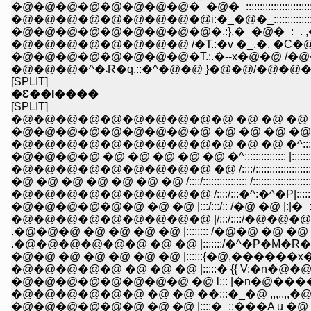
�@�@�@�@�@�@�@�@�T.:.�--x�@�@ /
�@�@�@�^�܁R�q.::�^�@�@ }�@�
[SPLIT]
�Ԑ��l����
[SPLIT]
�@�@�@�@�@�@�@�@�@�@ �@ �@ �@ �
�@�@�@�@�@�@�@�@�@ �@ �@ �@ �@ �Q_ �@�^::::
�@�@�@�@�@�@�@�@�@�@ �@ �@ �^:::::::::::/ :::::::::::
�@�@�@�@ �@ �@ �@ �@ �@ �^::::::::::::::: |::::::::::::::::::::
�@�@�@�@�@�@�@�@�@ �@ /::::/:::::::::::::::::::::::-�]�]�]-
�@ �@ �@ �@ �@ �@ �@ /::::/:::::::::::::::: /:::::::::::::::::::::::
�@�@�@�@�@�@�@�@�@ /::::/:::�^:�^�P|:::::::::::::::::::::::::
�@�@�@�@�@�@ �@ �@ |:::/:::/:: /�@ �@ |:|�_:::::::::::::::::::
�@�@�@�@�@�@�@�@�@ |/:::/::::/�@�@�@�l,�@ �_ :::
.�@�@�@ �@ �@ �@ �@ |:::::::: /�@�@ �@ �@ �_�@ ��:::
.�@�@�@�@�@�@ �@ �@ |:::::::/�^�P�M�R�@�@�@�l--�~
�@�@ �@ �@ �@ �@ �@ |::::::{�@,������x�@�@�@�
�@�@�@�@�@ �@ �@ �@ |:::::� {{ V:�n�@�@�@�@,�f╃
�@�@�@�@�@�@�@�@ �@ l::: |�n�@�����@ �@ �@ 
�@�@�@�@�@�@ �@ �@ ��:::�_�@ ,,,,,,,�@ ,�
�@�@�@�@�@�@ �@ �@ |::::�_::���A u �@ �@ �@ �