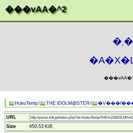
���vAA�^2
�
�A�X�L
HukuTemp
/
THE IDOLM@STER
/
�V���f��
URL
Size
450.53 KiB