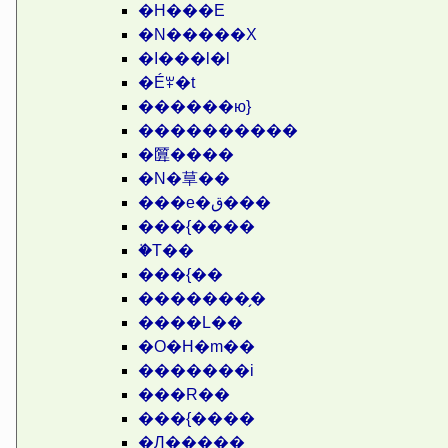
�H���E
�N�����X
�I���l�l
�Éꏬ�t
������ю}
����������
�匴����
�N�䓍��
���e�ق���
���{����
�֗T��
���{��
�������̗�
����L��
�O�H�m��
�������i
���R��
���{����
�Ԓ�����