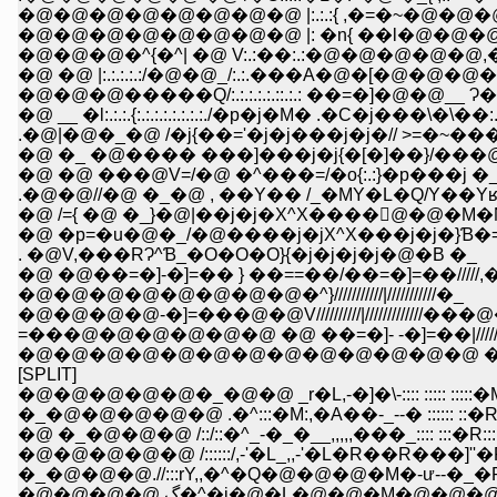
�@�@�@�@�@�@�@�@ |:.:.:{ ,�=�~�@�@�@ �s
�@�@�@�@�@�@�@�@ |: �n{ ��l�@�@�@ V�
�@�@�@�^{�^| �@ V:.:��:.:�@�@�@�@�@,�@:
�@ �@ |:.:.:.:.:/�@�@_/:.:.���A�@�[�@�@�@�^{:.:.:.:.:
�@�@�@�����Q/:.:.:.:.:.::.:.: ��=�]�@�@__ Ɂ�Y:.:.:.:
�@ __ �l:.:.:.{:.:.:.:.:.:.:.:./�p�j�M� .�C�j���\�\
.�@|�@�_�@ /�j{��='�j�j���j�j�// >=�~��
�@ �_ �@���� ���]���j�j{�[�]��}/���
�@ �@ ���@V=/�@ �^���=/�o{:.:}�p���j �
�@ /={ �@ �_}�@|��j�j�X^X����񍞁@�@�
�@ �p=�u�@�_/�@����j�jX^X���j�j�}Ɓ�=
. �@V,���RɁ^Ɓ_�O�O�O}{�j�j�j�j�@�B �_
�@ �@��=�]-�]=�� } ��==��/��=�]=��/////,
�@�@�@�@�@�@�@�@�^}///////////|///////////�_
�@�@�@�@-�]=���@�@V//////////|/////////////���
=���@�@�@�@�@�@ �@ ��=�]- -�]=��|//////////
�@�@�@�@�@�@�@�@�@�@�@�@�@ �@ �@ �@ |/
[SPLIT]
�@�@�@�@�@�_�@�@ _r�L,-�]�\-:::: ::::: ::
�_�@�@�@�@�@ .�^:::�M:,�A��-_--� :::::: ::
�@ �_�@�@�@ /::/::�^_-�_�__,,,,,���_:::: :::
�@�@�@�@�@ /::::::/,-'�L_,,-'�L�R��R���]''�P�
�_�@�@�@.//:::rY,,�^�Q�@�@�@�M�-ư--�_�R�Ak: