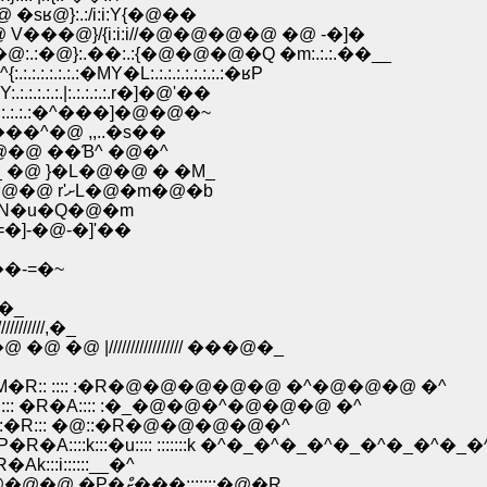
ʁ@}:.:/i:i:Y{�@��
��@}/{i:i:i//�@�@�@�@ �@ -�]�
.:�@}:.��:.:{�@�@�@�Q �m:.:.:.��__
.:.:.:�MY�L:.:.:.:.:.:.:.:.:�ʁP
.:.:.|:.:.:.:.:.r�]�@'��
��:.:.:.:.:�^���]�@�@�~
���^�@ ,,..�s��
@�@ ��Ɓ^ �@�^
_ �@ }�L�@�@ � �M_
.�@�@//�@ �_�@ , ��Y�� /_�MY�L�Q/Y��Yʁ@�@ r'ށL�@�m�@�b
M�N�u�Q�@�m
�]-�@-�]'��
��-=�~
@�_
/////,�_
//////////////// ���@�_
:::�M�R:: :::: :�R�@�@�@�@�@ �^�@�@�@ �^
�R::: �R�A:::: :�_�@�@�^�@�@�@ �^
�R::::�R::: �@::�R�@�@�@�@�^
R�A::::k:::�u:::: :::::::k �^�_�^�_�^�_�^�_�^�_
::i::::::__�^
�@�@�@�@ ڲ�^�i�@�L�@�@�M�@�@�@�@�@ �P�ްށ���:::::::�@�R