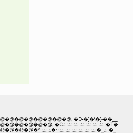
�@�@�@�@�@�@,.�D-�]�\�]-��__
.:.:.:.:.:.:.:.:.:.:.:.:.:.:.:.:.:.:�T�
�~.:.:.:.:.:.:.:.:.:.:.:.:.:.:.:.:�_.:.:�_