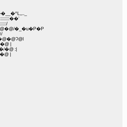
_�^L,,.._
:::::::��'
::/
R�@�@/�_�u�P�P
/
@�@�@Ɂ@l
�@ |
�@ :|
�@ |