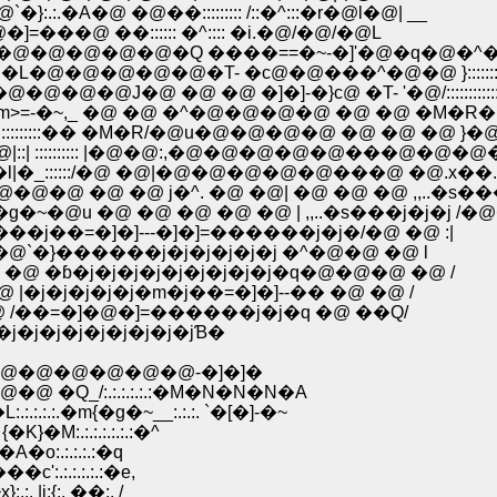
.�A�@ �@��::::::::: /::�^:::�r�@l�@| __
@ �q :: �ړ��� ��=�@�]=���@ ��:::::: �^:::: �i.�@/�@/�@L
Q_�@�@�@�@�@�Q ����==�~-�]'�@�q�@�^��_
o:::::::::::::ځ�l�@�M�@ �@ �L�@�@�@�@�@�T- �с@�@���^�@�@ }::::::::
@�@�@�@J�@ �@ �@ �]�]-�}с@ �T- '�@/:::::::::::::::
: �m>=-�~,_ �@ �@ �^�@�@�@�@ �@ �@ �M�
::::::::�� �M�R/�@u�@�@�@�@ �@ �@ �@ }�@
:| :::::::::: |�@�@:,�@�@�@�@�@���@�@�
|�_::::::/�@ �@|�@�@�@�@�@���@ �@.x��.
�@ �@ j�^. �@ �@| �@ �@ �@ ,,..�s���/
 �@ �@ �@ �@ �@ | ,,..�s���j�j�j /�@
�=�]�]---�]�]=������j�j�/�@ �@ :|
}������j�j�j�j�j�j �^�@�@ �@ l
�ɓ�j�j�j�j�j�j�j�j�j�q�@�@�@ �@ /
j�j�j�j�j�m�j��=�]�]--�� �@ �@ /
��=�]�@�]=������j�j�q �@ ��Q/
j�j�j�j�j�j�j�jƁ�
�@�@�@�@�@-�]�]�
/:.:.:.:.:.:�M�N�N�N�A
.�m{�g�~__:.:.:. `�[�]-�~
}�M:.:.:.:.:.:.:�^
�o:.:.:.:.:�q
':.:.:.:.:.:�e,
|i:{:. ��:. /