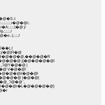
�@�S.:i
:.:.i�@�@i:.
.:.:|�@ j/
.:.:/
.:.:.:/
�|.:/
/�@}Ĥ�@
@�@�@�@,��@�@�R
�@�@ j{�@�@�@�@l
Ɂ@Y�@�@ |
�@ V�@�@!
�@�@�@il�@�@l
�@�@�@ }�@�@|
_Ɂ@�@ ',
�@�@r�L�@�@�@�@}
@�r