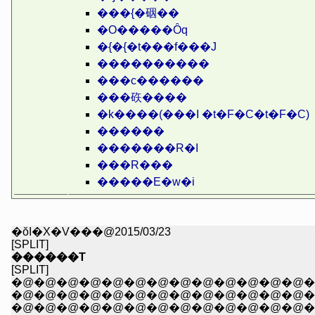
���{�䂩��
�O�����Ȏq
�{�{�t���f���J
����������
���c������
���䂠����
�k����(���I �t�F�C�t�F�C)
������
�������R�I
���R���
�����E�w�i
�ŏI�X�V���@2015/03/23
[SPLIT]
������T
[SPLIT]
�@�@�@�@�@�@�@�@�@�@�@�@�@�@�@
�@�@�@�@�@�@�@�@�@�@�@�@�@�@�@�@�@�@�@, �C
�@�@�@�@�@�@�@�@�@�@�@�@�@�@�@�@�@�^.:.:.:.:.