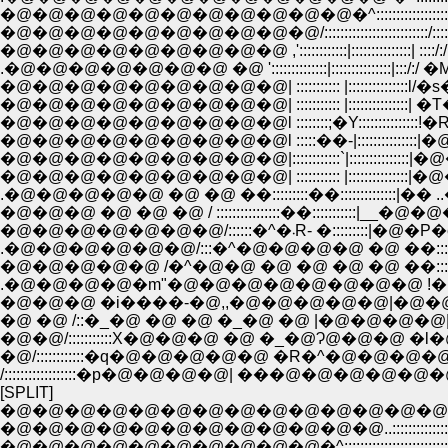
�@�@�@�@�@�@�@�@�@�@/::::::::::::::::::::::::::/:::::::/;�B :::/
�@�@�@�@�@�@�@�@�@ ,'::::::::::::|:::::::::::::::| ::::/:/ |:::/ |::::
.�@�@�@�@�@�@�@ �@ '::::::::::::::|:::::::::::::::|:::/:/ �M|�
�@�@�@�@�@�@�@�@�@| ::::::::::: |:::::::::::::::|
�@�@�@�@�@�@�@�@�@l :::::��-|:::::::::::::::|�
�@�@�@�@�@�@�@�@�@|::::::::::::`|::::::::::::::
�@�@�@�@�@�@�@�@�@| ::::::::::: |:::::::::::::::
.�@�@�@�@�@ �@ �@ ��:::::::::��::::::::::::::|�� .
�@�@�@ �@ �@ �@ / ::::::::::::::::��:::::::::::|__�@�@��y�]
�@�@�@�@�@�@�@/::::::�^�܁R- �::::::::
.�@�@�@�@�@�@/:::�^�@�@�@�@ �@ ��:::::|�@ �Q�@ ||
.�@�@�@�@�m"�@�@�@�@�@�@�@�@ !�@�@ 
�@�@�@ �i����-�@,,�@�@�@�@�@|�@�@�@`
�@ �@ /::�_�@ �@ �@ �_�@ �@ |�@�@�@�@| �@ �
�@�@/:::::::::::X�@�@�@ �@ �_�@Ɂ@�@�@ �l�@
�@/::::::::::::�q�@�@�@�@�@ �R�^�@�@�@�@
/::::::::::::::::::�p�@�@�@�@| ���@�@�@�@�
[SPLIT]
�@�@�@�@�@�@�@�@�@�@�@�@�@�@ 
�@�@�@�@�@�@�@�@�@�@�@�@..:::::::::::::::::::::::::
�@�@�@�@�@�@�@�@�@�@�^::::::::::::::::::::::::::::::::