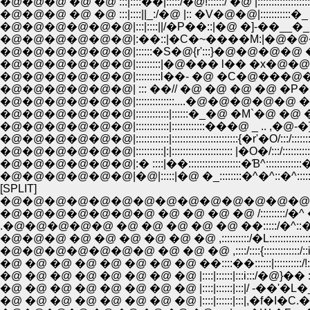
�@�@�@ �@ �@ :::|::::��|:::::/�@!::::::/ �@ |::::::::::::::::::::::::::|:::::
�@�@�@ �@ �@ :::|::::||_:/�@ |:: �V�@�@|:::::::::::�_ ::::::::|:::::::
�@�@�@�@�@�@|:::|::::||/�P��::|�@ �]-��__�_:::::�_::::|::::::
�@�@�@�@�@�@|:��::|�C�~����M:|�@�@�@�@ �_ ::�_�P::
�@�@�@�@�@�@|::::::�S�@{r':::}�@�@�@�@ �C^�eƃ~��_::|::
�@�@�@�@�@�@| ::: ��// �@ �@ �@ �@ �P�P�P�@ ./:::::
�@�@�@�@�@�@|::::::::::::::....�@�@�@�@�@ �@ �^/ /�@/:::
�@�@�@�@�@�@|::::::::::::|::::::�_�@ �M`�@ �@ �@ �@ /:::/::::
�@�@�@�@�@�@|::::::::::::|::::::::::::���@ _ .. ,�@-�]/:::/:::::::::::
�@�@�@�@�@�@|::::::::::::|::::::::::::::::::::::::{�r'�O/:::/::::::::::::/::::
�@�@�@�@�@�@|::::::::::|:|:::::::::::::::::::::: |�O�/:::/::::::::::�V ::::
�@�@�@�@�@�@|:� ::::|��:::::::::::::::::::�Ɓ^:::::::::::::�^ ::::::::::
�@�@�@�@�@�@|�@|:::::|�@ �_::::::::�^�^::�^::::::�^::::::::::::::
[SPLIT]
�@�@�@�@�@�@�@�@�@�@�@�@�@�@�^:::::::�^:::::::::::
�@�@�@�@�@�@�@ �@ �@ �@ �@ /:::::::::/�^ �P�P
.�@�@�@�@�@ �@ �@ �@ �@ �@ ��:::::/�^::�P�P�P�P
�@�@�@ �@ �@ �@ �@ �@ �@ ,::::::::::/�L:::::::::::::::::::::::::::::
�@�@�@�@�@�@�@ �@ �@ �@ ,::::/::::{:::::::::::::/::i::::::::::::::::::::
�@ �@ �@ �@ �@ �@ �@ �@ ��::::��::::::|::::::::::/!:::| ::::::::::
�@ �@ �@ �@ �@ �@ �@ �@ |::::|::::::|:::i:::/�@}�� :::::::::��:
�@ �@ �@ �@ �@ �@ �@ �@ |::::|::::::|:::|/ -��'�L�_::::
�@ �@ �@ �@ �@ �@ �@ �@ |::::|::::::|:::|,�f�I�C.�