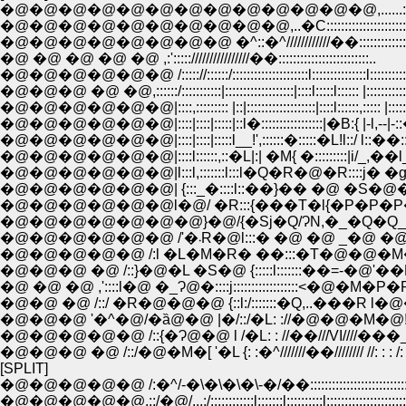
�@�@�@�@�@�@�@�@�@�@�@�@�@,......:::::::::�P
�@�@�@�@�@�@�@�@�@�@,..�C:::::::::::::::::::::::::::::::�:
�@�@�@�@�@�@�@�@ �^::�^////////////��:::::::::::::::::::
�@ �@ �@ �@ �@ ,:':::::////////////////��:::::::::::::::::::::::::..
�@�@�@�@�@�@ /::::://::::::/:::::::::::::::::::::l:::::::::::::::l::::::::::::,:
�@�@�@ �@ �@,::::::/:::::::::::|:::::::::::::::::::|::::l:::::l:::::: |::::::::::::|::
�@�@�@�@�@�@|::::,::::::::: |::|:::::::::::::::::::|::::l::::::,::::: |:::::::::::
�@�@�@�@�@�@|::::|::::|:::::|::l�:::::::::::::::::|�B:{ |-l,--|-::�:::::!
�@�@�@�@�@�@|::::|::::|:::::l__!',::::::�:::::�L!l::/ l::��:::l:::::::::
�@�@�@�@�@�@|::::l::::::,::�L|:| �M{ �:::::::::|i/_,��l__��!:
�@�@�@�@�@�@|l:::l,:::::::l:::l�Q�R�@�R::::j� �g�_�S }:::
�@�@�@�@�@�@| {:::_�::::l::��}�� �@ �S�@�Tz)�\ ,l:::
�@�@�@�@�@�@l�@/ �R:::{���T�l{�P�P�P�@}=�/:::::::
�@�@�@�@�@�@�@}�@/{�Sj�Q/ɁN,�_�Q�Q_,/�@�@l::::::/::
�@�@�@�@�@�@ /'�܁R�@l:::� �@ �@ _�@ �@ �
�@�@�@�@�@ /:l �L�M�R� ��:::�T�@�@�M�M�@�@�
�@�@�@ �@ /::}�@�L �S�@ {:::::l:::::::��=-�@'��L �@,/�@
�@ �@ �@ ,'::::l�@ �_Ɂ@�::::j::::::::::::::::::<�@�M�P�P�L�@
�@�@ �@ /::/ �R�@�@�@ {::l:/:::::::�Q,..���R l�@�@
�@�@�@ '�^�@/�ȁ@�@ |�/::/�L: ://�@�@�M�@!�
�@�@�@�@�@ /::{�Ɂ@�@ l /�L: : //��///VI////���_
�@�@�@ �@ /::/�@�M�[ '�L {: :�^///////��//////// //: : : /: : : :
[SPLIT]
�@�@�@�@�@ /:�^/-�\�\�\�\-�/��:::::::::::::::::::::::::::::
�@�@�@�@�@,::/�@/...:/::::::::::::l:::::::l::::::::::l:::::::::::::::::::::::::