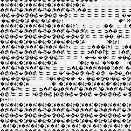
�@�@�@�@�@�@�@�@�@/:::::::::::::::::::::::::::::::::::::::::::::
�@�@�@�@�@�@�@�@ .��:::::::::::::::::::::::::::::::::::i:::::::::
.�@�@�@�@�@�@ �@ ;:::::::::::::::::::::::::::::::::::::::::|
.�@�@�@ �@ �@ �@ {:::::::::::::::::::::::::::::::::::::::::|:::::�
�@�@�@�@�@�@�@�@ ':::::/:::::::::::::::::��::::::::::l::
�@�@�@�@�@�@�@�@�@V:::::::::::::::::/��i::::::::::l
�@�@�@�@�@�@�@�@�@ }:::::::::::::::��_�U|:::::::
�@�@�@�@�@�@�@�@�@/::::::::::::::::::/�@ |::::::::::
.�@�@�@�@�@�@ �@ /::::::::::::::::::���@ |::::::::::��'
�@�@�@�@�@�@�@ /::::::::::::::::::/�P�P|::::::::::l �@_/ !:
.�@�@�@�@�@ �@/::::::::::::::::::/=�~� ��:::::::::��@�@
�@�@�@�@�@�@/::::::::::::::::::/�@ �@ `�S��_:::|r�]Ф
.�@�@�@�@�@/::::::::::::::::::/�L�@�@�M�R�@',
�@�@�@�@ /::::::::::::::::�^�@�@ �@ �@ ',�@�
.�@�@ �@/:::::::::::::::�q�@��=�\- �@�@�r�@ �
�@�@�@/::::::::::::::::::/�_�@�@�@�@�@�^�@
.�@�@/::::::::::::::::::/�@�q�@�@�@�@ /�
�@ /::::::::::::::::::/�@�@ |�@�@�@�@|�@�@�@ 
[SPLIT]
�@�@�@�@�@�@�@�@�@�@�@�@�@�@�@�@ �@�@ |::::::::::::::::::
�@�@�@�@�@�@�@�@�@�@�@�@�@�@�@�@�@ �@ |::::::::::::::::
�@�@�@�@�@�@�@�@�@�@�@�@�@�@�@�@ �@�@ |:::::::::::::
�@�@�@�@�@�@�@�@�@�@�@�@�@�@�@�@�@�@�@|::::::/::::
..�@�@�@�@�@ �@ �@ �@ �@ �@ �@ �@ �@ �@ l::::/:::::::::|