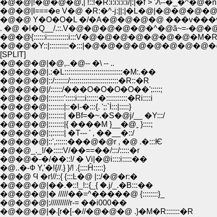
�@�@|!�@�@�@,| !::!�R:i:i:i:i:i/|:|�f`> Ɂ\--�_�^�@�n
�@�@|I===�e V�@ �R:�^-j:||:|�L�@|�@�@�@�@
�@�@ Y�O�O�L �/�A�@�@�@�@ ���v���v�
. �@ �l�Q__/.::.V�@�@�@�@�@�^�@ă~=-�@�
�@�@{::::::i:::::::::::i:::V�@�@�@�@�@�@�@
�@�@�Y::|::::::::::�:::|�@�@�@�@�@�@�@�@
[SPLIT]
�@�@�@|�@,..�@-- �\ -- ..
�@�@�@|.:�L::::::::::::::::::::::::::::::�M:.��
�@�@�@|::/:::::::/:::::::::::::::::::::::::�R::�R
�@�@�@|/::::::/���O�O�O�O��';::::;
�@�@�@|::::::::':::::i::::i::::::�:::::::::::�Ri::::i
�@�@�@|::::::::|::�l-�:::{. ';:`İ:::|:::::}
�@�@�@|::::::::| �Bf=�~.�S�@j/__ �Y:::/
�@�@�@|::::::::|{ ����M }__�@˿ }::::;
�@�@�@|:;::::::| �T--- ' , ��__�::/
�@�@�@|::',::::::���@�@r , �@ .�:::Ѥ
�@�@_._!/�:::::V/��==��/:::/:::::�r
�@�@�-�/��::!/ � Vi|�@i::::i:::::��
�@..�-Ф Y,'�!{//.} }/! .{::::Ĥ:::::}
�@�@ Ϥ �r!//::{ {:::Ŀ�@ |::/�@�r:�
�@�@�@|��.ؘ�::!_!::{_{ �.j/_.�B:::��
�@�@�@|� /////��=^�����@ {::::::::}_
�@�@�@|://////////r-= ��i000��
�@�@�@|�܁[r�[-�//�@�@�@ .}�M�R:::::::�R