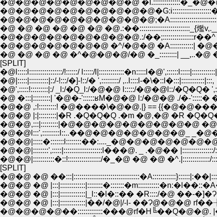
�@�@�@�@�@�@�@�@�@ �I.::::::::::::::�_�@�@�@ -
�@�@�@�@�@�@�@�@�@�@�G:i::::::::::::::::::::���A�
�@�@�@�@�@�@�@�@�@�@;�A:::::::::::::::::::::::::::��-r�@ --�
�@ �@ �@ �@ �@ �@ �@.:��::::::::::::::::::::::::::_{爁v,.___,,..
�@�@�@�@�@�@�@�@�@.:/��;::::::::::::::::r��^ }�@�@�o 
�@�@�@�@�@�@�@ �^/�@�@ �A::::::::::::| �@�@ ρ@�@
�@ �@ �@ �@ �^�@�@�@/�@ �_:::::::::| __,..�@ �_ �A�
[SPLIT]
�@l:::::l:::::::::::::::::/!::::::/ l:::::/l|:::::::::::::�n:::::l�@',::::::l:::::|::::::::::::|
�@|:::::|::::::::::|::/-!:::/�]-!::/� ',:::::::::/ ,..l::::l-�\�::l�:::|::::::::::::|:::,
�@',:::::!:::::::::|:/ _l:/�Q_l:/�@�@ l:::::/�@�@l::/�Q�Q� ',::|::::
�@ �:::|:::::::::| '�@�-'::::::ʁM�@�@ l:/�@�@ ./�-':::::� �M `
�@�@ ,:!:::::::::! �@����\�@�@.|} == {{�@�@����\ �@ 
�@�@ |:|:::::::::|�R .�Q�Q�Q .�m �@,�@ �R �Q�Q�Q�Q
�@�@,:::|:::::::::|�@�@�@�@�@�@�@�@�@ �@ �@ �
�@�@l:::',:::::::::l::..��@�@�@�@�@�@�@_ _�@�
�@�@|:::::�:::::::l::::::::��:...._�@�@�@�@�@�@�@�@ _....
�@�@|::::::::',:::::|::::::::::::::::::::l���@. _ .�@�� |::::::::::::::::/::::::
�@�@|:::::::::::�::!:::::::::::::::::/�_�@ �@ �@ �^.|::::::::::::::/::::::::
[SPLIT]
�@�@ �@ ��:::|::::::::::::::::::::::::::::::::::�A::::::::::::}::::::|:��|:::::::
�@�@ �@ |:::|:::::::::::::|::::::::�:::::::�m:::::::::::�n:�l��::�A
�@�@ �@ |:::|:::::::::::::|_l::�l�::�� �R::::/�@ ��-�]�Ɂ@�
�@�@ �@ |:::|:::::::::::::|��/�@|/-l- ��Ɂ@�@�@ rf��╊�l
�@�@�@�@��:::::::::::::���@rf�H╚��Q�@�@. |�@