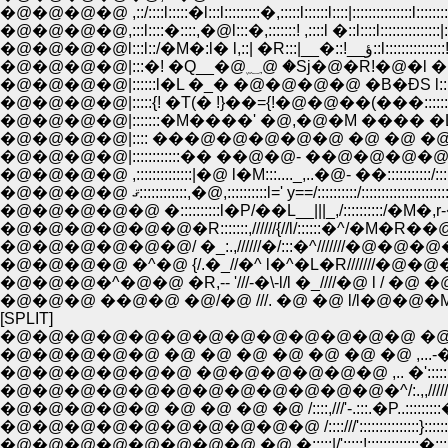
�@�@�@�@ ,::/::::l:::::�l:::l:::::::::�,:::::l::::::l::::|:::::::::::::::l::::::::::
�@�@�@�@,:::l::::�::::,�@l:::�,:::::::! ,::::l �::l::::l:::::::::::::::|::::::
�@�@�@�@l:::l::/�M�:l� l,::| �R:::|__�::!
�@�@�@�@|:::�! �Q__�@؁@ �Sj�@�R!�@�l �R:
�@�@�@�@|::::::l�L �_� �@�@�@�@ �B�ÐS l:::::::::::::::
�@�@�@�@|:::::{! �T(� !}��={!�@�@��(���::::::::::::, �!
�@�@�@�@|:::::::�M����' �@,�@�M ���� �L .|::::::::::::
�@�@�@�@|:::: ���@�@�@�@�@ �@ �@ �@ �@ ,::::::::::::
�@�@�@�@|::::::::::::�� ��@�@- ��@�@�@�@/:::::::::::/::::
�@�@�@�@ ,::::::::::::::|�@ l�M:::...._,..�@- ��:::::::::::/:::::::::::
�@�@�@�@ ޤ::::::::::::,�@,::::::::::l=' y==/::::::::::/:::::::::::::::::::::
�@�@�@�@�@ �::::::::::l�P/��L__|||_,/::::::::::/�M�,r-�_::::
�@�@�@�@�@�@�R:::::::,//////{//l/::::::�^/�M�R
�@�@�@�@�@�@/ �_:.,//////�/:::�^///////�@�@�
�@�@�@�@ �^�@ {/.�_//�^ l�^�L�R///////�@
�@�@�@�^�@�@ �R,-- '///-�\-l/l �_////�@ l / �
�@�@�@ ��@�@ �@/�@ ///. �@ �@ l/l�@�
[SPLIT]
�@�@�@�@�@�@�@�@�@�@�@�@�@ �@ �
�@�@�@�@�@ �@ �@ �@ �@ �@ �@ �@ ,...-��:::::::
�@�@�@�@�@�@ �@�@�@�@�@�@ ,.. �'::::::::�Q:::;;;::_:
�@�@�@�@�@�@�@�@�@�@�@�@�^/:.,,//////////7,
�@�@�@�@�@ �@ �@ �@ �@ /::::,///'-.:::.�P..:::::::::�M:
�@�@�@�@�@�@�@�@�@�@ /::::///':::::::::::::::}::::::::i�R:
�@�@�@�@�@�@�@�@ �@ �:::::|/':::::!:::::::::::::�:::;����