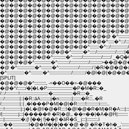
�@�@�@�@�@�@�@�@�@�@�@�@�@�@�@�@�@�@�@ V::::
�@�@�@�@�@�@�@�@�@�@�@�@�@�@�@�@�@�@�@ /::
�@�@�@�@�@�@�@�@�@�@�@�@�@�@�@�@�@�@ /::::::
�@�@�@�@�@�@�@�@�@�@�@�@�@�@�@�@�@�@/::::::
�@�@�@�@�@�@�@�@�@�@�@�@�@�@�@�@�@/::::::/::::/
�@�@�@�@�@�@�@�@�@�@�@�@�@�@�@ �^:::::/:::::/::
�@�@�@�@�@�@�@�@�@�@�@�@�@�@�^:::::::/:::::::/:::::::
�@�@�@�@�@�@�@�@�@�@�@�@ �^:::::::::::/:::::::/:
�@�@�@�@�@�@�@�@�@�@�@�^:::::�^:::/::::::::/:
�@�@�@�@�@�@�@�@�@�^::::::::�^:::/::::::::::::::
�@�@�@�@�@�@�@�^::::::::::�^:::::/::::::::::::
�@�@�@�@�@�^:::::::::::�^::::::::/::::::::::::::::
�@�@�@�^::::::::::::::�^::::::::::/::::::::::::::::/::::::
�@ �^:::::::::::::::�^:::::::::�^:::::::::::::::::/::::::
�^:::::::::::::::�^::::::::::�^:::::::::::::::::::/::::::
[SPLIT]
�@�@�@�^::::::::::, -=��O��=-�@���
�@�^/:::::::/�]�L�P::::::::::::::::::::::�P�M�R::�_
/:::/:::::::::::!:::::::::::::::::::::::::�:::::::::::::::::�R::::�_
:::/:::::::::::::|::|�R::āA:::::::::j�n:::::::::::|:::::::�R:::..�R
/;:::::::::::::::|::| ,�l���P�M|�@|�R:::::::!:::::::::::i::::::..
:::!::::::::::::::|::j�L�@!/�@�R::::!�@!�@�R�M|�R�A::::|:::::
/|::::::::::::::j:::|�����Ф �R|�@,, ��=��|�A�@Ĥ|:::::::::
:::|::::::::::::::�;{! {̓��j !}��{! �ȁR�S_ j:::}:::::::::.l
:::��::::::::::::::l�@�M�[�]��'�@ �@ �R�T�h�_,'::::::::::