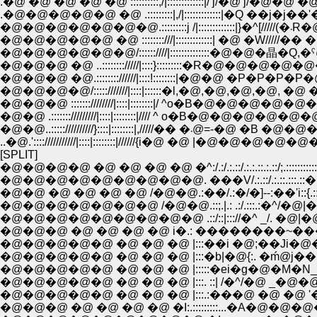
.�@ �@ �@ �@ �@ ::::::::::,/|:::::::::::::|/ j/�@ j/�@�@ �@ :::
.�@�@�@�@�@ �@ .:::::::::|,/|:::::::::::::|�Q ��j�j��'�j/j
�@�@�@�@�@ �@ ::::::::///|:::::::::::::| �@ �W/////�� 
�@�@�@�@�@�@/::::::////|::::::::::::::�@�@�晶�Q,�ˁ@�
�@�@�@ �@ ..:::::::://///|::::}:::::::::�R�@�@�@
�@�@�@ �@.:::::::://////|::::!::::::::|�@�@ �P�
�@�@�@�@/:::::///////|::::|::::::�l,�@,�@,�@,�@, �
�@�@�@ :::::::////////|::::|::::::::|/ ^o�B�@�@�@�@�@
�@�@ .::::::://///////|::::|::::::::|//// ^ o�B�@�@�@�@�
..�@.'::::///////////|::::|::::::::|//////{i�@ �@ |�@�@�@�@�@�
[SPLIT]
�@�@�@�@ �@ �@ �@ �@ �^:/.:/.:.::/.:.:.::.:.::/;.::::::::::::.::��:::
�@�@�@�@�@�@�@�@�@. ���V/.:.::/.:.::.:::.::�:{::::::::::::::�A:::
�@�@ �@ �@ �@ �@ /�@�@.:��/.:�/�]--:��'i::{.::::::::::::.��:::::
�@�@�@�@�@�@�@ /�@�@.::;.|.: .:/.:::.:�^/�@|�@:::::::: /'��g::...
�@�@�@�@�@�@�@�@�@ .::/::|::://�^ _/. �@|�@:::::.:/�@�A.:::::::
�@�@�@ �@ �@ �@ �@ i�.: ��������~���Aj��:::::/�@�@i �@ 
�@�@�@�@�@ �@ �@ �@ |:::��i �@;��Ji�@�M_�@�R{ __�@ _
�@�@�@�@�@ �@ �@ �@ |:::�b|�@{:. �ḿ@j�� ��Y��^~�h��
�@�@�@�@�@ �@ �@ �@ |:::::�ei�g�@�M�N__..�m�@�@�@
�@�@�@�@�@ �@ �@ �@ |:::. ::| /�^/�@ _�@�@�@�@�
�@�@�@�@�@ �@ �@ �@ |:::.:���@ �@ �@ '���@�@ �@
�@�@�@ �@ �@ �@ �@ �I:.:::::::::...�A�@�@�@�@�@�@�