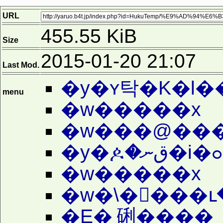
URL
455.55 KiB
Size
2015-01-20 21:07
Last Mod.
�y�ʏ탁�K�l�
menu
�w�����x
�w�����x
�w�\����ւ
�E�܂䂰����