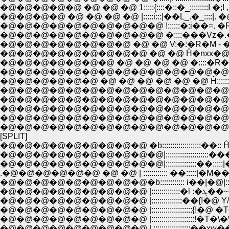
�@�@�@�@�@ �@ �@ �@ 1:::::{::::�::�_:::::::::I �;! ,z���~l;
�@�@�@�@ �@ �@ �@ �@ |:::::i:::|��L_.�_::::|. �@,�C�
�@�@�@�@�@�@�@�@�@�@ !::::::�:i��=. �R{ l �@..�z@i:
�@�@�@�@�@�@�@�@�@�@ �::::���Vz�.�x�@ �R �Q�
�@�@�@�@�@�@�@�@ �@ �@ V:�:�R�M - �@,�@�@ �@
�@�@�@�@�@�@�@�@�@ �@ �@ Ĥ�nxx�@�@�@�@�
�@�@�@�@�@�@�@ �@ �@ �@ �@ �::::�R�@�@�@^ �
�@�@�@�@�@�@�@�@�@�@�@�@�@�@�:::::::��..�..
�@�@�@�@�@�@ �@ �@ �@ �@ �@ �@ Ĥ::::::i �R:::
�@�@�@�@�@�@�@�@�@�@�@�@�@�@ �@ �::::,
�@�@�@�@�@�@�@�@�@�@�@�@�@�@�@�@�@
�@�@�@�@�@�@�@�@�@�@�@�@�@�@�@�@ �@
�@�@�@�@�@�@�@�@�@�@�@�@�@�@�@�@�@ { !:
�@�@�@�@�@�@�@�@�@�@�@�@�@�@�@�@�@/ |:::
[SPLIT]
�@�@�@�@�@�@�@�@�@ �b:::::::::::::::::::��:: Ĥ ::::::::::::!:::: i::::::::::::
�@�@�@�@�@�@�@�@�@�@|:::::::::::::::::::::���@|:::|�@�R:::::::::|::::::i
�@�@�@�@�@�@�@�@�@�@|:::::::::::::::��:::::|�@|:::|�@ �@ ::::::|:
.�@�@�@�@�@�@ �@ �@ | :::::::::::: ��:::::|�M��|�A�@�@ ::::|
�@�@�@�@�@�@�@�@�@�b:::::::::::: i��|�@|:::l__�_ �@:::
�@�@�@�@
�@�@�@�@�@�@�@�@�@ |:::::::::::::::��{!�@ Y//.:� �@!}
�@�@�@�@�@�@�@�@�@ |::::::::::::::::::::{!�@ �T爂�.�@!}=
�@�@�@�@�@�@�@�@�@ |:::::::::::::::::::::!�T�\�\�\��'�
�@�@�@�@�@�@�@�@�@ | ::::::::::::::::::��xw��x�@ �