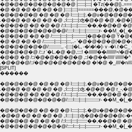
�@�@�@�@�@�@�@�@ |::::::|::::| �Tz(��@|}..===.{{ �T
�@ �@ �@ �@ �@ �@ }:::::|::::|======���@,�@��====
�@�@�@�@ �@ �@ �@ l:::::|::::|:.�@u�@�@�@
.�@�@ �@ �@ �@ �@ ,:l::::|::::|:ʤ�@�@ �@ ,�@�] -�@
�@�@�@ �@ �@ �@ /::l::::|::::|::::::::��,��@�@ �@�@ ,.
�@�@�@�@�@�@�@/:::::l::::|::::|:::::::::::r- ��M_�[_�L-�]�::
�@�@�@ �@ �@ /:::::::|::::|::::|:::::::::::|�@�@�@ Y�@�@�@ !:
�@ �@ �@ �@ /:::::::::|::::|::::|:::,..- '�@�@�@�@|�@�@�@�@
�@�@�@�@�@/:::::::::::,. -|::::|�L, -�\�\�]- v -�\ /:�C_ 
�@�@�@�@ /::,r '�L.�@ �@,::::! �///////��////////>
�@�@ �@ /::/�@�@�@�@�@ ,::l�@��////// l//////
.�@�@�@/::/�@�@�@�@�@�@ �!�@ �_////�n/////
[SPLIT]
������
�@�@�@�@ �@ �@ �@ l:::::|::::|:.�@u�@�@�@
.�@�@ �@ �@ �@ �@ ,:l::::|::::|:ʤ.�@�@ �@ r_-,�@�@ �@
�@�@�@ �@ �@ �@ /::l::::|::::|::::::::��,��@�@ �@�@ ,.
�@�@�@�@�@�@�@/:::::l::::|::::|:::::::::::r- ��M_�[_�L-�]�::
�@�@�@�@ �@ �@ �@ l:::::|::::|:.�@u�@�@�@
.�@�@ �@ �@ �@ �@ ,:l::::|::::|:ʤ�@�@�@�@c-���@�
�@�@�@ �@ �@ �@ /::l::::|::::|::::::::��,��@�@ �@�@ ,.
�@�@�@�@�@�@�@/:::::l::::|::::|:::::::::::r- ��M_�[_�L-�]�::