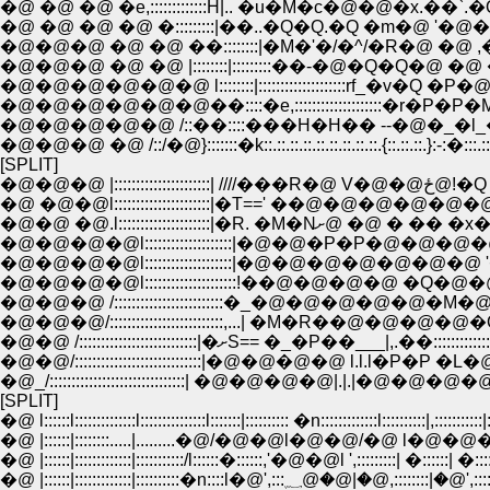
�@ �@ �@ �e,:::::::::::::Ĥ|.. �u�M�c�@�@�x.��`.�Q
�@ �@ �@ �@ �:::::::::|��..�Q�Q.�Q �m�@ '�@�@�@
�@�@�@ �@ �@ ��::::::::|�M�'�/�^/�R�@ �@ ,�@-�@�@
�@�@�@ �@ �@ |::::::::|:::::::::��-�@�Q�Q�@ �@ �@ �C__
�@�@�@�@�@�@ l::::::::|::::::::::::::::::::rf_�v�Q �P�
�@�@�@�@�@�@��::::�e,::::::::::::::::::::�r�P�P�
�@�@�@�@�@ /::��::::���H�H�� --�@�_�l_�@-�
�@�@�@ �@ /::/�@}:::::::�k::.::.::.::.::.::.::.::.::.{::.::.::.}:-:�:::.::/:
[SPLIT]
�@�@�@ |::::::::::
�@ �@�@l::::::::::::::::::::::|�T==' ��@�@�@�@�@�@�@�@
�@�@ �@.l:::::::::::::::::::::|�R. �M
�@�@�@�@l::::::::::::::::::::|�@�@�P�P�@�@�@�@�@�
�@�@�@�@l::::::::::::::::::::|�@�@�@�@�@�@�@ '�@
�@�@�@�@l:::::::::::::::::::::!��@�@�@�@ �Q�@�@�@
�@�@�@ /:::::::::::::::::::::::::�_�@�@�@�@�@�M�@
�@�@�@/::::::::::::::::::::::::::,...| �M�R��@�@�@�@�Q�@__�
�@�@ /:::::::::::::::::::::::::::|�ށS== �_�P��___|,.��:::::::::::
�@�@/:::::::::::::::::::::::::::::|�@�@�@�@ l.l.l�P�P �L�@|:::::::::::
�@_/:::::::::::::::::::::::::::::::| �@�@�@�@|.|.|�@�@�@�@,�m�R
[SPLIT]
�@ l::::::l::::::::::::::l:::::::::::::::l:::::::|:::::::::: �n:::::::::::::l::::::::::|,:::::::::::|:::
�@ |::::::|::::::::.....|.........�@/�@�@l�@�@/�@ l�@�@�@ |',::::::::|�:
�@ |::::::|:::::::::::::|:::::::::::/l::::::�::::::,'�@�@l ',:::::::::| �::::::| �::::::::|'
�@ |::::::|:::::::::::::|::::::::::�n::::l�@',:::؁@�@