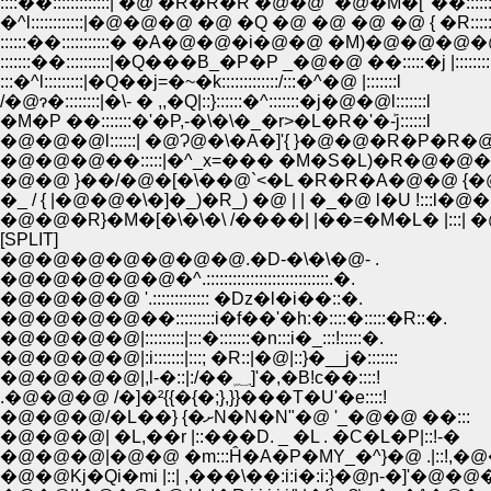
::::��:::::::::::::| �@ �R�R�R �@�@` �@�M�[' ��::::::::
�^l::::::::::::|�@�@�@ �@ �Q �@ �@ �@ �@ { �R::::::
::::::��:::::::::::� �A�@�@�i�@�@ �M)�@�@�@�@��
:::::::��::::::::::|�Q���B_�P�P _�@�@ ��:::::�j |::::::::!
:::�^l:::::::::|�Q��j=�~�k:::::::::::::/:::�^�@ |:::::::l
/�@ɂ�::::::::|�\- � ,,�Q|::}::::::�^:::::::�j�@�@l:::::::l
�M�P ��:::::::�'�P,-�\�\�_�r>�L�R�'�ܰ-j::::::l
�@�@�@l::::::| �@Ɂ@�\�A�]'{ }�@�@�R�P�R�@ |:
�@�@�@��:::::|�^_x=��� �M�S�L)�R�@�@�@ �
�@�@ }��/�@�[�\��@`<�L �R�R�A�@�@ {�@|::
�_ / { |�@�@�\�]�_)�R_) �@ | | �_�@ l�U !:::l�@
�@�@�R}�M�[�\�\�\ /����| |��=�M�L� |:::| �
[SPLIT]
�@�@�@�@�@�@�@.�D-�\�\�@- .
�@�@�@�@�@�^.::::::::::::::::::::::::::::.�.
�@�@�@�@ '.::::::::::::: �Dz�l�i��::�.
�@�@�@�@��:::::::::i�f��'�h:�::::�:::::�R::�.
�@�@�@�@|:::::::::|:::�:::::::�n:::i�_:::!:::::�.
�@�@�@�@|:i:::::::|:::; �R::|�@|::}�__j�:::::::
�@�@�@�@|,l-�::|:/��؁]'�,�B!c��::::!
.�@�@�@ /�]�²{{�{�;},}}���T�U'�e::::!
�@�@�@/�L��} {�ށN�N�N"�@ '_�@�@ ��:::
�@�@�@| �L,��r |::���D. _ �L . �C�L�P|::!-�
�@�@�@|�@�@ �m:::Ĥ�A�P�MY_�^}�@ .|::!,�
�@�@Kj�Qi�mi |::| ,���\��:i:i�:i:}�@ɲ-�]'�@