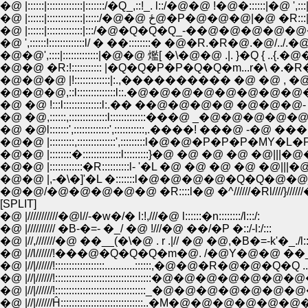
�@ |::::::|:::::::::::::|:::::::/�Q_,::!_. l::/�@�@ !�@�::::::|�@ ',:::|�@ 
�@ |::::::|:::::::::::::|:::::/�@�@ ځ@�
�@ |::::::|:::::::::::::|:::/�@�Q�Q�Q_-��@�@�@�@�@�_ 
�@ ',::::::!:::::::::::::l/ � ��::::::::� �@�R.�R�@.�@/../.�@ ��:
�@�@',::::|:::::::::::::|�@�@ 爁[ �\�@�@ .|. }�Q { ..{.�@�@� �
�@�@ �R:!::::::::::: |�Q�Q�P�P�Q�Q�m...r�\ �.�R�Q�Q�P
�@�@�@ |!:::::::::::::|:.,���������� �@ �@ , �@ �
�@�@�@,::l::::::::::::::l::.�@�@�@�@�@�@�
�@ �@ !:::l::::::::::::::l:.�� ��@�@�@�@ �@�@�@- 
�@ �@,::::::,::::::::::::::l:::::::::::::���@ _�@�@�@�@�@�@�@
�@ �@l:::::::',:::::::::::::',:::::::::::,.����! ���@ -�@ ���@|��,:::
�@�@ |:::::::::,::::::::::::::',:::::::::l�@�@�P�P�P�MY�L�P�P�
�@�@ |::::::::�::::::::::::::l:::::::::}�@ �@ �@ �@ �@|||�@�@
�@�@ |::::::::::::�R::::::::::l- '�L �@ �@ �@ �@ �@|||�
�@�@ |,-�\�]'�L �:::::::l�@�@�@�@�Q�Q�@�@_|||�
�@�@/�@�@�@�@�@ �R::::l�@ �^//////�Rl////}//////
[SPLIT]
�@ |///////////�@l//-�w�/� l:!,///�@ l::::::�n::::::::/l:::/:
�@ |////////// �B-�=- �_/ �@ !///�@ ��/�P �::/-l:/:::
�@ |//,///////�@ ��__(�\�@ . r .|// �@ �@,�B�=-k'�_./l:::
�@ |//l//////!���@�Q�Q�Q�m�@. /�@Y�@�@ ��__�
�@ |//|//////!::::::::::::::::::...........::::::,�@�@�R�@�@�Q�Q ..
�@ |//|//////!:::::::::::::::::::::::::::::::::::�@�@�@�@
�@ |//|//////!:::::::::::::::::::::::::::::::::_�@�@�@�@�@�
�@ |//|//////Ĥ::::::::::::::::::::::::::::::..�M�@�@�@�@