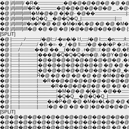
�@ |//|//////|/ �R�::::::::::::::::::::::�@�@�@�@�@ �@ �@ �
�@ |//|//////|////�R�::::::::::::::�@�@�@�@�@�@ _ ,.�@��::
�@ |//|//////|//////l�M�@�@ �[�@- �@��:::::::::::::::::::::::::::|::
�@ |//|//////|//////|�Q�Q__�@�Q�Q_|:::::::::::::::::::::::::::::|:::::
�@ |//|//////|///�u�P�@ �@ �M�x�L�@ �@ �@ �M�R:::::::::::
�@ |//|//////|///l�@ �@ �@ �@ |�@�@�@�@�@�@ {:::::::::::::
[SPLIT]
�@ |:::::::::::/:::::::::::::/�@l:::/-�w�/� l:!,:::::/�@ l::::::�n::::::::/l:::
�@ |::::::::/:::::::::::::/ �B-�=- �_/ �@ !l:::::/�@ ��/�P �::/-l:/
�@ |::::::/:::::::::::::��@ ��__(�\�@ . r�@l:::/.�@ �@,�B�
�@ |::::::|:::::::::::::::|���@�Q�Q�Q�m�@. /�@Y�@�
�@ |::::::|:::::::::::::::|�@�@�@�@�@�@�@�@�@
�@ |::::::|:::::::::::::::|�@�@�@�@�@�@�@ �@ �
�@ |::::::|:::::::::::::::|�@�@�@�@�@�@�@�
�@ |::::::|:::::::::::::::Ĥ�@ �@ �@ �@ �@ �@
�@ |::::::|:::::::::::::::|::::�R��@�@�@�@�@�@�@
�@ |::::::|:::::::::::::::|:::::::::::�R��@�@�@�@ �@ �@ �@
�@ |::::::|:::::::::::::::|::::::::::::::::l�M�@�@ �[�@- �@��:::::::::::::::
�@ |::::::|:::::::::::::::|::::::::::::::::|�Q�Q__�@�Q�Q_|::::::::::::::::::::::
�@ |::::::|:::::::::::::::|::::::::�u�P�@ �@ �M�x�L�@ �@ �@ �M�
�@ |::::::|:::::::::::::::|::::::::l�@ �@ �@ �@ |�@�@�@�@�@�@ {:
[SPLIT]
�@�@�@�@�@�@�@�@�@�@�@�@�@�@�@ �@ �@ �@ �@ �@ 
�@�@�@�@�@�@�@�@�@�@�@�@�@�@�@�@�@�@�@�@ �@ �@
�@�@�@�@�@�@�@�@�@�@�@�@ �@ �@ �@ �@ �@ �@ �@ �@ /