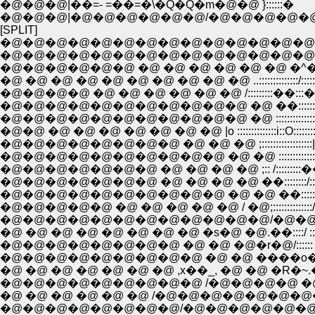
�@�@�@|��=- =��=�\�Q�Q�m�@�@ }::::::�
�@�@�@|�@�@�@�@�@�@/�@�@�@�@�@ 
[SPLIT]
�@�@�@�@�@�@�@�@�@�@�@�@�@�@�@�@�
�@�@�@�@�@�@�@�@�@�@�@�@�@�@�@�@�@�@......:::::
�@�@�@�@�@�@ �@ �@ �@ �@ �@ �@ �^�@�@�@/...::::::: ::
�@ �@ �@ �@ �@ �@ �@ �@ �@ �@ ..::::::::::::::/::::::: ::: ::/::::::
�@�@�@�@ �@ �@ �@ �@ �@ �@ /:::::::::��:::��::::::::::
�@�@�@�@�@�@�@�@�@�@�@ �@ ��::::::::::::::�B:::::
�@�@�@�@�@�@�@�@�@�@�@ �@ :::::::::::::::::::::::::::::::::::::
�@�@ �@ �@ �@ �@ �@ �@ �@ |o ::::::::::::::i::O:::::::: ��::::::::
�@�@�@�@�@�@�@�@ �@ �@ �@ ;::::::::::::::::::|::,��-< :|:li::::
�@�@�@�@�@�@�@�@�@�@ �@ �@ :::::::::::::::::|:!�@ ,�T
�@�@�@�@�@�@�@ �@ �@ �@ �@ ;:: /:::::::::�� (:i�S |:|:
�@�@�@�@�@�@�@ �@ �@ �@ �@ ��::::::::/::::::>���
�@�@�@�@�@�@�@�@�@�@ �@ �@ ��::::::::::�^::/::
�@�@�@�@�@ �@ �@ �@ �@ �@ / �@;::::::::::::::/:::
�@�@�@�@�@�@�@�@�@�@�@�@/�@�@ i::: ::::::/::::::
�@ �@ �@ �@ �@ �@ �@ �@ �s�@ �@.��::::/ ::::::::::l
�@�@�@�@�@�@�@�@ �@ �@ �@�r�@/:::::: /:::::: /:i::
�@�@�@�@�@�@�@�@�@ �@ �@ ����o�;;;_�c�ʇ�__
�@ �@ �@ �@ �@ �@ �@ ,x��_, �@ �@ �R�~.�P�
�@�@�@�@�@�@�@�@�@ /�@�@�@�@ �@ �@ ���
�@ �@ �@ �@ �@ �@ /�@�@�@�@�@�@�@�@�@ �_
�@�@�@�@�@�@�@�@/�@�@�@�@�@�@�@ �@