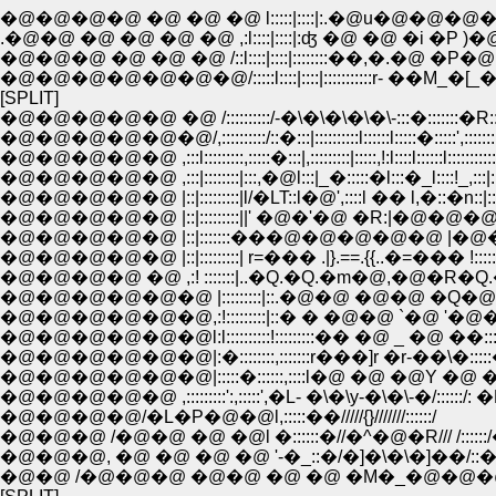
�@�@�@�@ �@ �@ �@ l:::::|::::|:.�@u�@�@�@
.�@�@ �@ �@ �@ �@ ,:l::::|::::|:ʤ �@ �@ �i �P )�@ �@ .,
�@�@�@ �@ �@ �@ /::l::::|::::|::::::::��,�.�@ �P�@ .,.�::
�@�@�@�@�@�@�@/:::::l::::|::::|:::::::::::r- ��M_�[_�L-�]�::
[SPLIT]
�@�@�@�@�@ �@ /::::::::::/-�\�\�\�\�\-:::�:::::::�R::::
�@�@�@�@�@�@/,::::::::::/::�:::|::::::::::l::::::l:::::�:::::',::::::::::
�@�@�@�@�@ ,:::l:::::::::,:::::�:::|,:::::::::|:::::,!:l::::l::::::l:::::::::::::
�@�@�@�@�@ ,:::|::::::::|:::,�@l:::|_�:::::�l:::�_l::::!_,:::|:::::::
�@�@�@�@�@ |::|:::::::::|l/�LT::l�@',::::l �� l,�::�n::|:::::::::
�@�@�@�@�@ |::|:::::::::||' �@�'�@ �R:|�@�@�@�'�@�@
�@�@�@�@�@ |::|:::::::���@�@�@�@�@ |�@�@�@�@
�@�@�@�@�@ |::|:::::::::| r=��� .|}.==.{{..�=��� !::::::::::
�@�@�@�@ �@ ,:! :::::::|..�Q.�Q.�m�@,�@�R�Q.�Q.�e::
�@�@�@�@�@�@ |:::::::::|::.�@�@ �@�@ �Q�@�@�@�
�@�@�@�@�@�@,:!:::::::::|::� � �@�@ `�@ '�@�@ .�C::|::
�@�@�@�@�@�@l:l::::::::::!:::::::::�� �@ _ �@ ��::::!::,::::::
�@�@�@�@�@�@|:�::::::::,:::::::r���]r �r-��\�:::::�::::::,
�@�@�@�@�@�@|:::::�::::::,::::l�@ �@ �@Y �@ �@�@Ĥ_,::
�@�@�@�@�@ ,:::::::::':,:::::',�L- �\�\y-�\�\-�/::::::/:
�@�@�@�@/�L�P�@�@l,:::::��/////{}///////::::::/
�@�@�@ /�@�@ �@ �@l �::::::�//�^�@�R/// /::::
�@�@�@, �@ �@ �@ �@ '-�_::�/�]�\�\�]��
�@�@ /�@�@�@ �@�@ �@ �@ �M�_�@�@