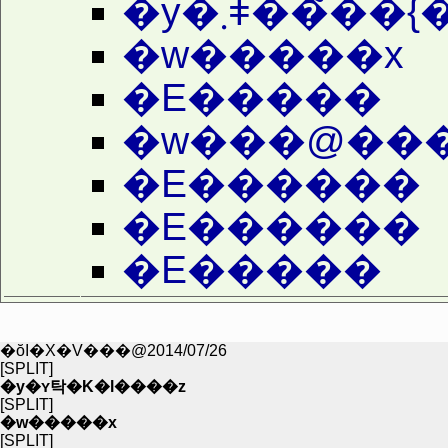
�y�܂ǂ��̃��
�w�����x
�E�����
�E������
�E������
�E�����
�ŏI�X�V���@2014/07/26
[SPLIT]
�y�ʏ탁�K�l����z
[SPLIT]
�w�����x
[SPLIT]