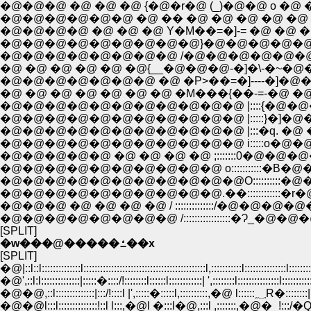
�@�@�@ �@ �@ �@ {�@�r�@ (_)�@�@ o �@ �
�@�@�@�@�@�@ �@ �� �@ �@ �@ �@ �@ �@ �
�@�@�@�@ �@ �@ �@ Y�M��=�]-= �@ �
�@�@�@�@�@�@�@�@�@}�@�@�@�@�@�
�@�@�@�@�@�@�@�@ /�@�@�@�@�@�
�@ �@ �@ �@ �@ �@{__�@�@�@-�]�\-�~�@�@
�@�@�@�@�@�@�@ �@ �P>��=�]----�]�@�@�
�@ �@ �@ �@ �@ �@ �@ �M���{��-=-�@
�@�@�@�@�@�@�@�@�@�@�@ |::::{�@
�@�@�@�@�@�@�@�@�@�@�@ |:::::}�]
�@�@�@�@�@�@�@�@�@�@�@ |:::�q. �@
�@�@�@�@�@�@�@�@�@�@�@ i:::::o�@�@�
�@�@�@�@�@ �@ �@ �@ �@ ;:::::::0�@�@�
�@�@�@�@�@�@�@�@�@�@ o:::::::::::
�@�@�@�@�@�@�@�@�@�@�@O::::::::::
�@�@�@�@�@�@�@�@�@�@.��::::::::::::�r�
�@�@�@ �@ �@ �@ �@ / ::::::::::::::/�@
�@�@�@�@�@�@�@�@ /:::::::::::::::::
[SPLIT]
�w���@�����ߑ��x
[SPLIT]
�@|::l::l::::::::::::::l::::::::::::::::::::::::::::::::::::::::::::l,:::::::::::l:::::::::::::::l::::::::
�@',::l:l::::::::::::::|:::::�::::/!::::::::l::::::l::::::::::::| ',::::::::l:::::::::::::::l:::::::::::
�@�@,::l::::::::::::::|:::/!::::l |',:::::�:::::
�@�@l:::l::::::::::::::!::l l:::,�@l �:::l�@,:::l ,:::::::,�@�_!:::/�Q