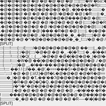
�@�@�@�@ �@ �@ �@ �@ �@ :::::|::::::�W �Ƃu::�\,�@}
�@�@�@ �@ �@ �@ �@ /�@�@ �@ |:�R::::::|::�
�@�@�@�@�@�@�@�@�@���@�@ �@|::::::�_{:.:.:.
�@�@�@ �@ �@ �@ /�@�@ �@ �@ |:::::::|�@�R:.:.:.
.�@�@�@�@�@ �@ /�@�@�@�@�@�@|:::::::|�@ ,
.�@�@�@�@ �@ {��� �R�@ �@ |:::::::|. �q�@�
�@�@�@�@�@ ,./�@�@�@�_�_.�@|:::::::|�@ �R___�^/
�@�@ �@ �^/�@�@�@�@�@�_�_!:::::/�@ �@ /�@/
[SPLIT]
:::{::::::!:::::::{:::::/{::::::::/�@�@�@�@�@�@ ��::::::|_,�@�@ |::
:::{::::::|:::::::{::/�@{:::::/�@�@ �@ �_ -�]�T:::::| � ,.�l��////����
:::{:::::::!::::::{::{�Q{_:_{__, /�@�@ �@�[�@�@�_|�@/�@ {:::://///|:
:::|:::::::l::::::�W�@ ��{�@�@�@�@�@�@�@ ./ �@ �@ �@ �@{:::i
::::!::::: ��:l / {:://��..�@',�===���S>�@�@ �@ �@ �@ 
:::::';:::::l �@ �@ {::i//J:}�@f!�L�@�@�@ �@�R�@== ��
:::::::�_l�@ �@ �T,.��'��Ɂ@�@�@�@�@�@�@�@�@�@�@�@�
:::::::::::::}�R�@.�Q�Q�Q..�@�@�f�@�@�@�@�@�@�@�@�
:::::::::::::}/�^/�^�@�@�@�@�@�@�@�@�@�@�@�@�@�@�@�
:::::::::::::| �@ �@ �@ �@ �@ �@ �@ ,--�\�\�� �R�@�@�@�@
! ::::::::���@�@�@�@�@�@�@�@ �@��|�@�@�@ �@ �@ } �@ 
|:::::::::::::::�_�@ �@ �@ �@ �@ �@ �R-----�\�]�@�@ �@ �@ �@ 
[SPLIT]