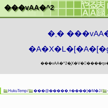
���vAA�^2
�܂� ���vA
�A�X�L�[�A�[�g
HukuTemp
/
���@�����܂ǂ����}�M�J
/