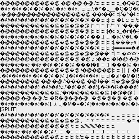
�@�@�@�@�@�@ �@ �@ �@ /:::::::::::::::::::_�Q�Q�Q_�
�@ �@ �@ �@ �@ �@ �@ .' ::::::::/:�^�L__�Q�Q�Q�
.�@�@�@�@�@�@�@�@�@ ��:��:::::|/�^�L:::::::::/::::i�:
�@�@�@�@�@�@�@�@�@ ��::::::|:::::|�L::,::::::/:::/'!::::| �_
�@�@�@�@�@�@�@�@�@ |::::::|:::::|::/:::::/:::��,�@{ ::| �@
�@�@�@�@�@�@�@�@�@ |:::i::|:::::|�::::/_�m|�@�e ::
�@�@�@�@�@�@�@�@�@ ��::|:::::|�@V�L �R{�@
�@�@�@�@�@�@�@�@�@�@|::::|:::::|======���
�@�@�@�@�@�@�@�@�@�@��::::|:::::�xxxx �
�@�@�@�@�@�@�@�@ �@ ,:::��::::�l�@ �@ 
�@�@�@ �@ �@ �@ �@ ���]�]|:::::::| |���@
�@�@�@�@�@�@�@�@ /�@�@�@|:::::::| || {. �R_
.�@�@�@ �@ �@ �@ ,|�@�@�@ |i::::::|�ʁP�M�R�
�@�@�@�@ �@ �@ /:���@ �@ i��::::|�@�@�@
�@�@�@�@ �@�@,::/'�@�@ �@|.�@�R���
�@�@�@�@�@�@,:�q�@�@�@�@ }�@�@ {_____
�@�@ �@ �@ /:::,�R�@�@�@ i'�@�@�@ �@ �
�@�@�@�@�@{:::/::::}�M�=�@{�@�@�@�@
[SPLIT]
�@�@�@�@�@�@�@�@�@�@�@ ,.......::::::::::::::...
�@�@�@�@�@�@�@�@ ,....::::/:::::::::::::::::::::::::::�:::
�@�@�@�@�@�@�@ /::::::::////////////�::::::,:::.
�@�@ �@ �@ �@ /::l:::::�:::::::l::::::::::l:::::::l::::,:::::l:::::::l:..
�@�@�@�@�@�@,:::::::!::::l::/:::�::::::::::|,::::::!:::l:::::|:::::::|:::