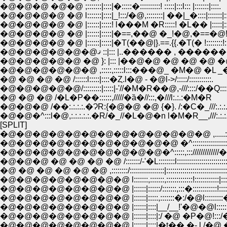
�@�@�@ �@�@ ;:::::::|::::|�:::::�::::::::::! :::::|:::l::: |:::::::|::::.
�@�@�@�@ �@ l:::::::|::::|_!:::/�@,::::::::| ��|_�::::|:::::::|:::
�@�@�@�@ �@ |::::::|:::::! l���M �R:::::! �L�� |:::::|:::::::
�@�@�@�@ �@ |::::::|:::::|�==,��@ �_!�@,�==�@!::::::
�@�@�@�@ �@ |::::::|:::::|�T(��@|}.==.{{.�T(� !::::::::!::
�@�@�@�@�@�@ޤ ::|::: |..������ , ������.|::
�@�@�@�@�@ �@ }: |::: |��@�@ �@ �@ �@ �@ �@ ,::
�@�@�@�@�@�@ ,:::::,:::::l:::���@_ �M�@ �L _�@��::
�@ �@ �@ �@ /::::::l:::::|::::�Ȥ.l�@ - �@l->/:::::/:::::::::::.
�@�@�@�@�@/:::::::::|:::::|-'//�M�R��@,-///::::/��Q::::::
�@ �@ �@ /�L�P��::::::,/////�ȁ�//:::,�///l:.:.:�M�R
�@�@�@ /��:.:.:.:.�ɁR:{�@�@ �@ {�}. /:�C�_///:.:.:.:.
�@�@�^:::l�@,:.:.:.:.:.�R/�_//�L�@�n l�M�R__,///:.:.:.:.:
[SPLIT]
�@�@�@�@�@�@�@�@�@�@�@�@�@ ,.....:::::::::�P�
�@�@�@�@�@�@�@�@�@�@�@ �^:::::::::::::::::::::::::::::::
�@�@�@�@�@�@�@�@�@�@�^:::::,::://///////////�R�:,
�@�@�@ �@ �@ �@ �@ /:::::::/-'�L::::::::l:::::::::::::::::::::::::
�@ �@ �@ �@ �@ �@ ,::::::::/:::::::::::::::::|::::::::::::::::::::::::::::::::::
�@�@�@�@�@�@�@�@ l:::::::,:::::::,:::::::::::::!::::::::::::|::::::l::::::
�@�@�@�@�@�@�@�@ |::::::|::::::/:::::::,:::�::::::::::::!::::::!::::::::
�@�@�@�@�@�@�@�@ |::::::|:::::,:::::::�:/�@l:::::::::�::::��:::
�@�@�@�@�@�@�@�@ |::::::|::::|__/__!'�@�@l::::::� l::/�@
�@�@�@�@�@�@�@�@ |::::::|::::|:/ �@ �P�@!:::/�@l/
�@�@�@�@�@�@�@�@ |::::::|::::|�t��,�- l,/�@ �@ -