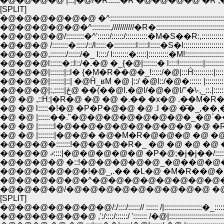
�@�@�@�@ |:::|�@/�R::::::�R �@�@�@�@ �R
[SPLIT]
�@�@�@�@�@�@ �^:::::::::::::::::::::::::::::::::::::::::::::::::::::::::::::
�@�@�@�@�@�^:::::::::,///////////�R�::::::::::::::::::::::::::::::::::::::
�@�@�@�@/:::::::::�^'::::::/::::::/:::::::::::�M�S��R:,:::::::::::::::::::::
�@�@�@ /::::::::�:::::/::/l:::::�:::::::::::l:::::l:::::�S�l:::::::::::::::::::::::::
�@�@�@,::::::::/::::::/�_ l::::/ l::::::::�:::::|::::::::::�M!::::::::::::::::::::::::
�@�@�@l::::::�::l::/�.�@ �_{�@|:::::::� l::::!::::::::::::|:::::::::::l:::::::
�@�@�@|:::::::|::l� {�M�R��@�_!:::::/�@|:::Ĥ::::::::::|:::::::::::|:::::
�@�@�@|:::::::|::| �@Ĥ_ʁM �@ |::/ �@l::/�@�:::::: |:::::::::::|:::::::::
�@�@�@|:,:::::|ځ@ ��(��@l.�@l/�@�@l/''�\-,_::.|:::::::::::|:
�@ �@ ,::Ĥ:|�R�@ �@ �@ �.�� �x�@ .��M�R�l/|:::::::::::|::::
�@ �@ l:::::�!�@ �P�P�@�@ �@ .l �@ �͂�_,��,�M::::::::,:::::
�@ �@ |::::::��."�@�@�@�@�@�@�@�_�@`��(�\ ,::::::::::,
�@ �@ |::::::::l�@��@�@�@�@�@�@�@ �@ �R �@ �m/::::::
�@ �@ |::::::::|�@�@� �@�M�R�@�@�@ �@ �@ " ./:::::::::/ _
�@�@�@�:::::::!�@�@�@�R�_ �@ �@ �@ �@ �@ /:::::::::/�L�:
�@�@�@ ޤ::::|�@�@�@�@�@ �P�@;�j�j��/::::::::/:/::::::::
�@�@�@�@ �::!�@�@�@�@�@_�@��@�@�@�@ /::::::,� /:::::
�@�@�@�@�@�!�@_,.�� �L�@ �M�R��@�@ /:::�^ ./::::::::::
�@�@�@�@�@�^�@�@�@�@�@�@�@�@�R ./:�C�@ /::::::::
�@�@�@�@/�@�@�@�@�@�@�@�@�@ �@ /�@ �@ /:::::::::
[SPLIT]
�@�@�@�@�@�@�@/:/::::/::::::// :::::: /|:::::::::::::::::::�_:::::::::::::::
�@�@�@�@�@�@ ,':/::::/::::::/ '::::::: /�@|::::::::::::::::::::::::::::::::::: l