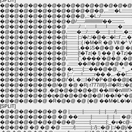
[SPLIT]
�@�@�@�@�@�@�@�@�@�@�@�@�@�@�
�@�@�@�@�@�@�@�@�@�@�@,...:::::�L:::::::::::::::
�@�@�@�@�@�@�@�@�@,.::�L::/::::::::::::::::::::::::::::::::::::
�@�@�@�@�@�@�@�@/:::::::///////////////��::::::::::.
�@�@�@�@�@�@�@ ,:::::::::/::::,::::::::l::::::::l:::::::::�:::::::::}:::
�@�@�@�@�@�@�@,::::::::�::::/:::::::�:::::::|::::l::::::,�::::::!:::
�@�@�@�@�@�@�@l:::::::: |::/�/::/�@�:::�l:::l',:::,�',:::::|::
�@�@�@�@�@�@�@|:::::::::|::{ /�M�R �@ VIl:�^ VI }::::|:::
�@�@�@�@�@�@�@|:::::::::{!�Tz(� !} �� {! �Tz)�!}::::::
�@�@�@�@�@�@�@,:::::::::{`,����'�@�@ ,�@`���� 
�@�@�@�@�@�@�@ ,::::::::��///�@�@�@�@�@�@///,|:
�@�@�@�@�@�@�@ �r,:::::::{::::���@�@._ ^ _,.�@��:::
�@�@�@�@�@�@�@ {:::',::::::!::::::::::r�� �,..-��!:::::: !::::,
�@�@�@�@�@�@�@/'�L �::::l�P�P�@��@||�@ _�
�@�@�@�@�@�@/�@ �@ �Rj r777///{/}-///�Rl::/�@ 
�@�@�@�@�@ ,�@�@�@�@�@l ��/////�n//////'
�@�@�@�@�@�q�@�@�@�@�@/ l��//�^�@�
�@�@�@�@�@ �R�@�@ �@ {�@ ��M�L�\�\�
[SPLIT]
�@�@�@�@�@�@ �@ |:::::::::::|:::::::::::::|::::|:::::::/|::::::::::::| |::::::::::::
�@�@�@�@�@�@ �@ ��:::::::::::|:::::::::::::|::::|::::: �@::::::::/::| |:::::::
�@�@�@�@�@�@�@�@::::::::::::|:::::::::::::|:_�v�с@-�|-:::�@L_:
�@�@�@ �@ �@ �@ ::::::::::/|:::::::::::::|::/}:::�@ |::/�@j/�@|:::::::