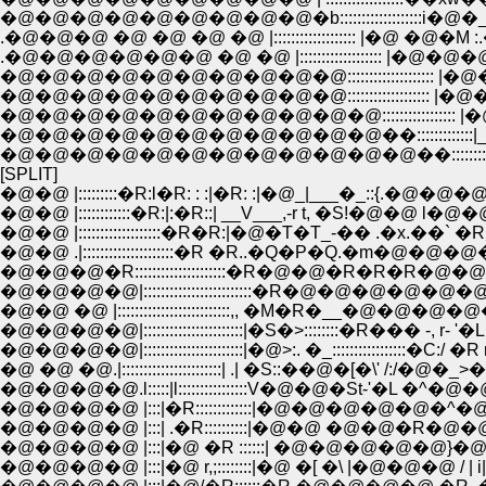
�@�@�@�@�@�@�@�@�@�b:::::::::::::::::::i�@�_�@�
.�@�@�@ �@ �@ �@ �@ |::::::::::::::::::: |�@ �@�M :.�
.�@�@�@�@�@�@ �@ �@ |::::::::::::::::::: |�@�@�@�@:�M`::
�@�@�@�@�@�@�@�@�@�@:::::::::::::::::::: |�@�@�@ ::::::::::
�@�@�@�@�@�@�@�@�@�@::::::::::::::::::: |�@�@�@.::::::::::
�@�@�@�@�@�@�@�@�@�@�@::::::::::::::::: |�@ �@/:::::::::
�@�@�@�@�@�@�@�@�@�@�@��:::::::::::::|__�^..::
�@�@�@�@�@�@�@�@�@�@�@�@��::::::::: |�P�P
[SPLIT]
�@�@ |:::::::::�R:l�R: : :|�R: :|�@_|___�_::{.�@�@�@,�@�P�P�
�@�@ |::::::::::::�R:|:�R::| __V___,-r t, �S!�@�@ l�@�@�@�@�@�@ 
�@�@ |:::::::::::::::::::�R�R:|�@�T�T_-�� .�x.��` �R �Q�Q. .�m.|:::
�@�@ .|:::::::::::::::::::::�R �R..�Q�P�Q.�m�@�@�@�@�@�@ �R�R
�@�@�@�R:::::::::::::::::::::�R�@�@�R�R�R�@�@ '�@�@
�@�@�@�@|:::::::::::::::::::::::::�R�@�@�@�@�@�@�@�@--�
�@�@ �@ |::::::::::::::::::::::::::,, �M�R�__�@�@�@�@�@
�@�@�@�@|:::::::::::::::::::::::|�S�>::::::::�R��� -, r- '�L,��r
�@�@�@�@|:::::::::::::::::::::::|�@>:. �_:::::::::::::::::�C
�@ �@ �@.|:::::::::::::::::::::::| .| �S::��@�[�\' /
�@�@�@�@.l:::::|l::::::::::::::::V�@�@�St-'�
�@�@�@�@ |:::|�R:::::::::::::|�@�@�@�@�@�
�@�@�@�@ |:::| .�R::::::::::|�@�@ �@�@�R�@
�@�@�@�@ |:::|�@ �R ::::::| �@�@�@�@�@}