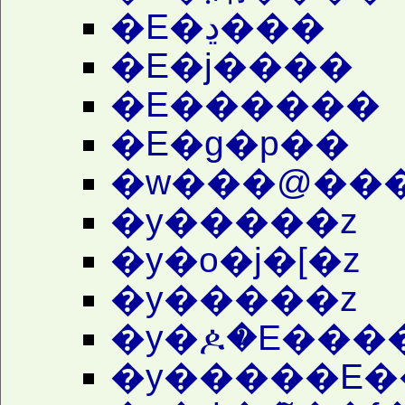
�E�ڍ���
�E�j����
�E������
�E�g�p��
�y�����z
�y�o�j�[�z
�y�����z
�y�����E�