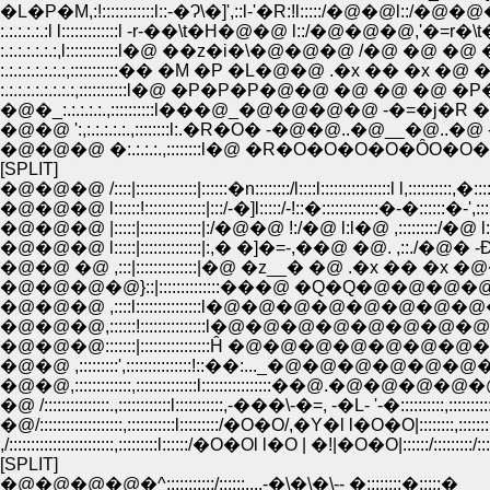
�L�P�M,:!::::::::::::l::-�Ɂ\�]',::l-'�R:!l:::::/�@�@l::/�@�@�@
:.:.:.:.:.:l l:::::::::::::l -r-��\t�H�@�@ l::/�@�@�@,'�=r�\t�@,::::::
:.:.:.:.:.:.:,l::::::::::::l�@ ��z�i�\�@�@�@ /�@ �@ �@ ��z�i�\ ,:
:.:.:.:.:.:.:.:,:::::::::::�� �M �P �L�@�@ .�x �� �x �@ �M �P �L
:.:.:.:.:.:.:.:.:,:::::::::::l�@ �P�P�P�@�@ �@ �@ �@ �P�P�P,::
�@�_:.:.:.:.:.,::::::::::l���@_�@�@�@�@ -�=�j�R �@�@_ ,
�@�@ ':,:.:.:.:.:.,::::::::l:.�R�O� -�@�@..�@__�@..�@ -�O�O
�@�@�@ �:.:.:.:.,::::::::l�@ �R�O�O�O�O�ȎO�O�O�O,:
[SPLIT]
�@�@�@ /::::|::::::::::::::|::::::�n::::::::/l::::l::::::::::::::::l l,::::::::::,�:::::::
�@�@�@ l::::::!::::::::::::::|:::/-�]l:::::/-!::�:::::::::::::�-�::::::�-',::::::|:
�@�@�@ |:::::|::::::::::::::|:/�@�@ !:/�@ l:l�@ ,:::::::::/�@ l:::::
�@�@�@ l:::::|::::::::::::::|:,� �]�=-,��@ �@. ,::./�@� -Ɖ],-�l::
�@�@ �@ ,:::|::::::::::::::|�@ �z__� �@ .�x �� �x �@�z__
�@�@�@�@}::|::::::::::::::���@ �Q�Q�@�@�@�@'�
�@�@�@ ,::::l:::::::::::::::l�@�@�@�@�@�@�@�@
�@�@�@,::::::!:::::::::::::::l�@�@�@�@�@�@�@�@ 
�@�@�@:::::::|::::::::::::::::Ĥ �@�@�@�@�@�@�@�
�@�@ ,:::::::::',:::::::::::::::!::��:..._�@�@�@�@�@�@�@
�@�@,:::::::::::::,::::::::::::::l::::::::::::::::��@.�@�@�@�@�@ . ,.��:
�@ /:::::::::::::::.,::::::::::::l:::::::::::,-���\-�=, -�L- '-�::::::::::,::::::::::::
�@/:::::::::::::::::::,:::::::::::l:::::::::/�O�O/,�Y�l l�O�O|::::::::,:::::::::::/
,/::::::::::::::::::::::::,:::::::::l::::::/�O�Ol l�O | �!|�O�O|::::::/:::::::::/::::::
[SPLIT]
�@�@�@�@�^:::::::::::/::::::,...-�\�\�\-- �::::::::�:::::�_