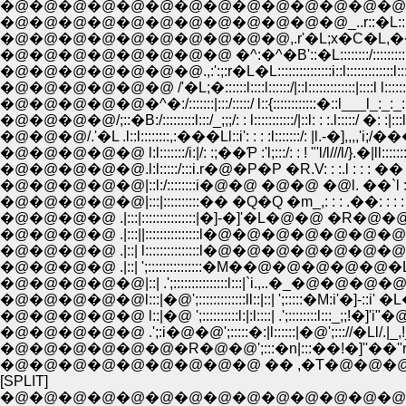
�@�@�@�@�@�@�@�@�@�@�@�@�@�@�@,���]:::::::
�@�@�@�@�@�@�@�@�@�@�@�@_..r::�L::;��-�]'''''
�@�@�@�@�@�@�@�@�@�@,.r'�L;x�C�L,��-�]'''''''''''
�@�@�@�@�@�@�@�@ �^:�^�B'::�L::::::::/:::::::::::::::::i:::::::
�@�@�@�@�@�@�@.,:':;:r�L�L:::::::::::::::i::l:::::::::::::l:::::�::::::::::
�@�@�@�@�@�@ /'�L;�::::::l::::l::::::/|::l:::::::::::::|::::l l:::::::::::::l:�
�@�@�@�@�@�^�:/:::::::|:::/:::::/ l::{::::::::::::�::l___l_:_:_:./l_ l::::|:
�@�@�@�@/;::�B:/:::::::::l:::/_;;;/: : l:::::::::::/|::l: : :.l:::::/ �: :|:::l:::::::
�@�@�@/.'�L .l::l::::::::,:���Ll::i': : : :l:::::::/: |l.-�],,,,'i;/����.}:i|:
�@�@�@�@�@ l:l:::::::/i:|/: :;��Ƥ :'l;:::/: : ! "'l/l///l/}.�|ll:::::::::::::::
�@�@�@�@�@.l:l:::::/:::i.r�@�P�P �R.V: : :.l : : : �� ; ;.! | :' l:::::
�@�@�@�@�@|::l:/::::::::i�@�@ �@�@ �@l. ��`l : : : :�U-�]'''"�L
�@�@�@�@�@|:::|::::::::::�� �Q�Q �m_,: : : .��: : : : : : : : :��:::
�@�@�@�@ .|:::|:::::::::::::::|�]-�]'�L�@�@ �R�@�@�@ �P�P�P
�@�@�@�@ .|:::||:::::::::::::::l�@�@�@�@�@�@�@�@�@�@�
�@�@�@�@ .|::| l:::::::::::::::l�@�@�@�@�@�@�@__�@�@�
�@�@�@�@ .|::| ';:::::::::::::::�M��@�@�@�@�@�L-- `�@�@�@
�@�@�@�@�@|::| .';:::::::::::::::l:::|`i.,..�_�@�@�@�@�@�@,�@
�@�@�@�@�@l:::|�@';:::::::::::::ll::|::| ';:::::�M:i'�]-::i' �L�@�@
�@�@�@�@�@ l::|�@ ';::::::::::l:|:l::::| .';::::::::l:::_;;!�]'i"�@�@�
�@�@�@�@�@ .';:i�@�@';:::::�:|l::::::|�@';::://�Ll/.|_,!_
�@�@�@�@�@�@�R�@�@';:::�n|:::��!�]''��''r'''l'-�
�@�@�@�@�@�@�@�@�@ �� ,�T�@�@�@�@ ,�B.'
[SPLIT]
�@�@�@�@�@�@�@�@�@�@�@�@�@�@�@,���]:::::::