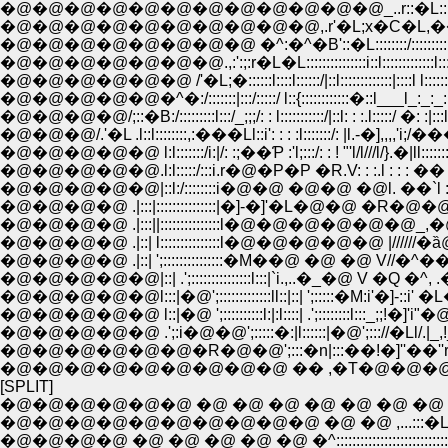
�@�@�@�@�@�@�@�@�@�@�@�@_..r::�L::;��-�]'''''
�@�@�@�@�@�@�@�@�@�@,.r'�L;x�C�L,��-�]'''''''''''
�@�@�@�@�@�@�@�@ �^:�^�B'::�L::::::::/:::::::::::::::::i:::::::
�@�@�@�@�@�@�@.,:':;:r�L�L:::::::::::::::i::l:::::::::::::l:::::�::::::::::
�@�@�@�@�@�@ /'�L;�::::::l::::l::::::/|::l:::::::::::::|::::l l:::::::::::::l:�
�@�@�@�@�@�^�:/:::::::|:::/:::::/ l::{::::::::::::�::l___l_:_:_:./l_ l::::|:
�@�@�@�@/;::�B:/:::::::::l:::/_;;;/: : l:::::::::::/|::l: : :.l:::::/ �: :|:::l:::::::
�@�@�@/.'�L .l::l::::::::,:���Ll::i': : : :l:::::::/: |l.-�],,,,'i;/����.}:i|:
�@�@�@�@�@ l:l:::::::/i:|/: :;��Ƥ :'l;:::/: : ! "'l/l///l/}.�|ll:::::::::::::::
�@�@�@�@�@.l:l:::::/:::i.r�@�P�P �R.V: : :.l : : : �� ; ;.! | :' l:::::
�@�@�@�@�@|::l:/::::::::i�@�@ �@�@ �@l. ��`l : : : :�U-�]'''"�L
�@�@�@�@ .|:::|:::::::::::::::|�]-�]'�L�@�@ �R�@�@�@ �P�P�P
�@�@�@�@ .|::| l:::::::::::::::l�@�@�@�@�@ |//////�ȁ@�@ �@.|::::
�@�@�@�@ .|::| ';:::::::::::::::�M��@ �@ �@ V//�^�� }�@�@ ,�C
�@�@�@�@�@|::| .';:::::::::::::::l:::|`i.,..�_�@ V �Q �^, .�]'"�@|::::
�@�@�@�@�@l:::|�@';:::::::::::::ll::|::| ';:::::�M:i'�]-::i' �L�@�@
�@�@�@�@�@ l::|�@ ';::::::::::l:|:l::::| .';::::::::l:::_;;!�]'i"�@�@�
�@�@�@�@�@ .';:i�@�@';:::::�:|l::::::|�@';::://�Ll/.|_,!_
�@�@�@�@�@�@�R�@�@';:::�n|:::��!�]''��''r'''l'-�
�@�@�@�@�@�@�@�@�@ �� ,�T�@�@�@�@ ,�B.'
[SPLIT]
�@�@�@�@�@�@ �@ �@ �@ �@ �@ �@ �@ ..-�]::::::::
�@�@�@�@�@�@�@�@�@�@ �@ �@ ,...:::�L::::::::::::::::
�@�@�@�@ �@ �@ �@ �@ �@ �^::::::::::::::::::::::::::::::::::::::::