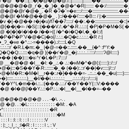
}�_�@�^�R|::::::: ��:/:::::::::::::::�_.:.:.
�Ɂ�`=�e::::/:::::�::::::::::::::::::::::.��-=
 }::/���\':::::�B::: / |:�:::::::::::::::::::
�u}/f7��7:::::/ ��:.��:::::::::::::::::::::�:
�@�@�@�@�@�@�@�@�@�@�@�@�@�@{��j�=- /�S{:::{���V./:.�^�܁R.:.:.::{ �P|�P�
�\�� /��>{{ /�^�i�Q�l,�_�l::/|
Cj�o{/.:.:.:.�Q�c.:.:.:.:.�R /::|
_�ʜe �^.:.:-=����).:/:::::L�Q
' �R.L�m:.�_ |�@-=��::.:::::.��__{�^ :f^Y:�
@ }{��r'�@_�j:.:.:.:..:.::::/:::::::Ɂ@l:::::}
�@�@�@�@ �@ �@ �@ �@ �� .:.Y�ړ���=-��� (��)::::�ʁ܁^r'�L�P::7::::/
�l: �_.:.� .:.:�ʜM�^�@{:{::::::}::/:::/
�@�@�@�@�@�@�@�@�@�@�@�@�@}�@�j:::�S��Y�܁R:.::::::�_� (��):.::r'��|�v:::::|/:::/
__r��:.r�]����=- ..::..:.��_�u|:::::}::::i
/��i.:.:.:.:.:.:___.:.:.:.:/:j:::/:::::ij
��i.::..:{���.:.:.r'��Y��Y{:::V:����
/��Y.:.::�P.:.:.:�l__�l__�l��=--��
�@ . . . -�\. .-. .
 : : : : : : : : : �M: . �A
 : : : : : : : : : : �R
: : : : : : : : : : : : :�M
l: : : l : : : : : : :V
:_:l�R : l : : : : l :, : V