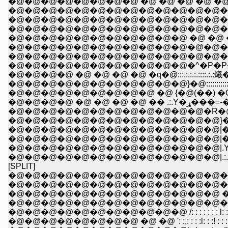
�@�@�@�@�@�@�@�@�@�@�@�@�@�@�@�@�@_r'�_�_
�@�@�@�@�@�@�@�@�@�@�@�@�@�@�@�@r'�@�_. �R 
�@�@�@�@�@�@�@�@�@�@�@�@�@�@�@/ �M�@��@�_ .
�@�@�@�@�@�@�@�@�@�@�@ �@ �@ �v �[-�@�� r�j
�@�@�@�@�@�@�@�@�@�@�@�@�@�@ �[�]�\
�@�@�@�@�@�@�@�@�@�@�@�^�P�P�P�P�P`V�@�
�@�@�@�@ �@ �@ �@ �@ �q�@:::.:.:.:.::::.:.:爔�_Ɂ
�@�@�@�@�@�@�@�@�@�@�@}�@::::::::::::.:.:.::r
�@�@�@�@�@�@�@�@�@ �@ {�@(��) �Q�Q�Q:.:.::::�q�
�@�@�@�@�@�@�@�@�@�@�@�@�R�@ __�@�@ �l__
�@�@�@�@�@�@�@�@�@�@�@�@�@|�@�M�R::�M�l
�@�@�@�@�@�@�@�@�@�@�@�@�@|��):::::..:.:.:.:.:.)__�l
�@�@�@�@�@�@�@�@�@�@�@�@�@|.Y��Y^L�m
�@�@�@�@�@�@�@�@�@�@�@�@�@|.:.�@ �l�@{
[SPLIT]
�@�@�@�@�@�@�@�@�@�@�@�@�@�@�@�@�@
�@�@�@�@�@�@�@�@�@�@�@�@�@�@ �@. . :�L: : :
�@�@�@�@�@�@�@�@�@�@�@�@�@ �^: : : : : : : : : :
�@�@�@�@�@�@�@�@�@�@�@�@�@�L: : : : : : : : : : : 
�@�@�@�@�@�@�@�@�@�@�@ /: : : : : : : l: : : : : l : :l: : 
�@�@�@�@�@�@�@�@ �@ �@ ': :,: : : :l: : :! : : : : |:_:_l_