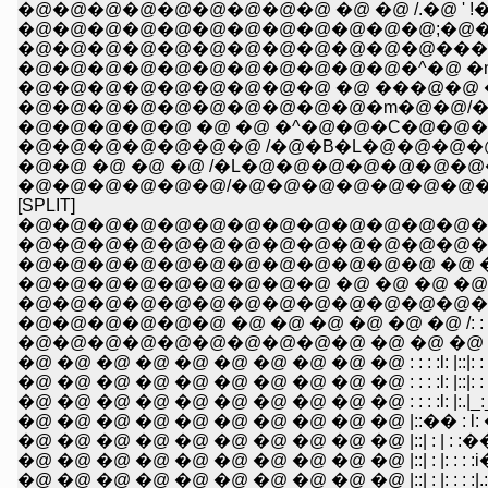
�@�@�@�@�@�@�@�@�@�@�@�@;�@�@�
�@�@�@�@�@�@�@�@�@�@�@�@���@ �@�
�@�@�@�@�@�@�@�@�@�@�@�^�@ �n �T
�@�@�@�@�@�@�@�@�@ �@ ���@�@ ���
�@�@�@�@�@�@�@�@�@�@�m�@�@/�@
�@�@�@�@�@ �@ �@ �^�@�@�C�@�@�
�@�@�@�@�@�@�@ /�@�B�L�@�@�@
�@�@ �@ �@ �@ /�L�@�@�@�@�@�@�
�@�@�@�@�@�@/�@�@�@�@�@�@�@�@
[SPLIT]
�@�@�@�@�@�@�@�@�@�@�@�@�@�@�@�@
�@�@�@�@�@�@�@�@�@�@�@�@�@�@�@�@�@�@�
�@�@�@�@�@�@�@�@�@�@�@�@ �@ �@ �@ �@ �^: : : : 
�@�@�@�@�@�@�@�@�@ �@ �@ �@ �@ �@ �^: : : : : : : : 
�@�@�@�@�@�@�@�@�@�@�@�@�@�@ �@ /: : : : : : ::i: : : 
�@�@�@�@�@�@ �@ �@ �@ �@ �@ �@ /: : : : : : : ::|: |: : : : :
�@�@�@�@�@�@�@�@�@�@ �@ �@ �@ ��: : :|: : : : :|: |: : : 
�@ �@ �@ �@ �@ �@ �@ �@ �@ �@ : : : :l: |::|: : :.:l��: : : : :
�@ �@ �@ �@ �@ �@ �@ �@ �@ �@ : : : :l: |::|: : :.:|�@ �
�@ �@ �@ �@ �@ �@ �@ �@ �@ �@ : : : :l: |:.|_:_;:�
�@ �@ �@ �@ �@ �@ �@ �@ �@ �@ |::�� : l: ����: 
�@ �@ �@ �@ �@ �@ �@ �@ �@ �@ |::| : | : :��
�@ �@ �@ �@ �@ �@ �@ �@ �@ �@ |::| : |: : : :i�:
�@ �@ �@ �@ �@ �@ �@ �@ �@ �@ |::| : |: : : :|.: