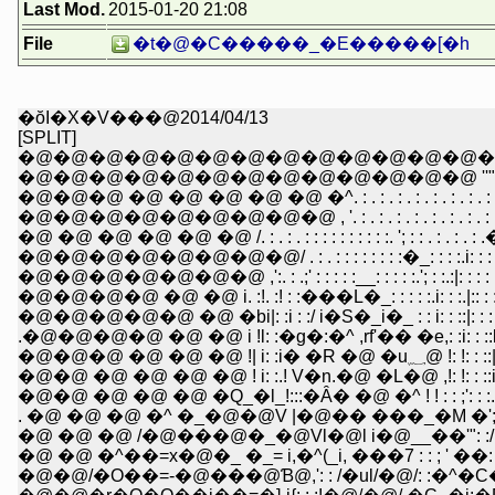
Last Mod.
2015-01-20 21:08
File
�t�@�C�����_�E�����[�h
�ŏI�X�V���@2014/04/13
[SPLIT]
�@�@�@�@�@�@�@�@�@�@�@�@�@�@
�@�@�@�@�@�@�@�@�@�@�@�@�@ ''"�L. : . : . 
�@�@�@ �@ �@ �@ �@ �@ �^. : . : . : . : . : . : . : . : . : 
�@�@�@�@�@�@�@�@�@ , '. : . : . : . : . : . : . : . : . : . :
�@ �@ �@ �@ �@ �@ /. : . : . : : : : : : : : : :. '; : : . : . : . : 
�@�@�@�@�@�@�@�@/ . : . : : : : : : : :�_: : : :.i: : : : : : 
�@�@�@�@�@�@�@ ,':. : .;' : : : : :__: : : : :.'; : :.:|: : : : : : :
�@�@�@�@ �@ �@ i. :!. :! : :���L�_: : : : :.i: : :.|:: : : : : :
�@�@�@�@�@ �@ �bi|: :i : :/ i�S�_i�_ : : i: : ::|: : : : : : 
.�@�@�@�@ �@ �@ i !l: :�g�:�^ ,rf'�� �e,: :i: : ::l: : : 
�@�@�@ �@ �@ �@ !| i: :i�
�@�@ �@ �@ �@ �@ ! i: :.! V�n.�@ �L�@ ,!: !: : ::i :
�@�@ �@ �@ �@ �Q_�l_!:::�Ȃ� �@ �^ ! ! : : ;': :
. �@ �@ �@ �^ �_�@�@V |�@�� ���_�M �';' : :/ : : /: : : 
�@ �@ �@ /�@���@�_�@Vl�@l i�@__��'": :/: : :./i: : : : 
�@ �@ �^��=x�@�_ �_= i,�^(_i, ���7 : : ; ' ��: : : : : 
�@�@/�O��=-�@���@Ɓ@,': : /�ul/�@/: :�^�C��