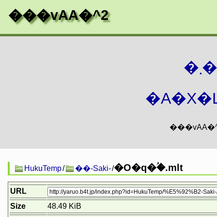
���vAA�^2
�
�A�X�L
�O�q�ؙ�.mlt
HukuTemp
/
��-Saki-
/
URL
Size
48.49 KiB