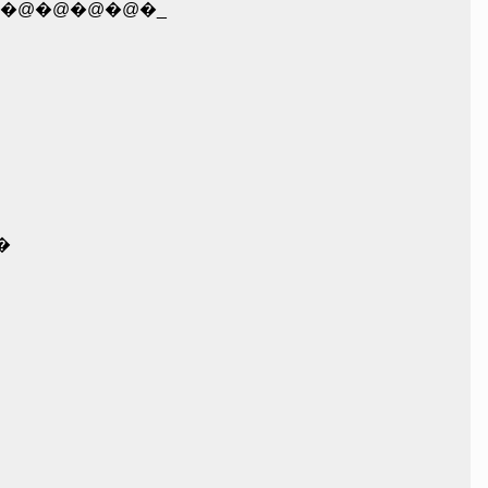
��/�@�@�@�@�@�@�@�@�_
�