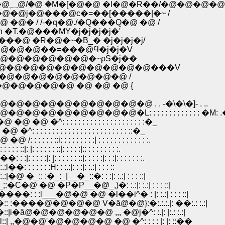
�@�@�@�@�@�@�@�@�@ �@ �@ /.�@ ' !�@؁@/�@ �M�[�@�@ �l�@�R
@j�@���@с�=��[�����|�~ /
 / /-�q�@./�Q���Q�@ �@ /
.�@���MY�j�j�j�j�'
@ �R�@�~�B_� �j�j�j�j/
�@�@��=���@Ϥ�j�j�V
@�@�@�@�@�@�~ρS�j��
�@�@�@�@�@�@�@�@�@�@���V
@�@�@�@�@�@�@�@�@ /
�@�@�@�@ �@ �@ �@ {
�@�@�@�@�@�@�@ . . -�\�\�]- . ..
@�@�@�@�L: : : : : : : : : : : : : �M: .
: : : : : : : : : : : : : : : : :�_
: : : : : : : : : : : : : : : : ::�_
: : : : : :| : : : : : : : : : : : : :.
 : ::|: : : : :|:: : : : : : : : :.
: : : ::|: : : : :|: : :|: : : : : : :.
 : :Ĥ: : :.:|: : :|: :.:| : : : ::
_:: :�_:_|__�_::�: : :|: :.:| : : : ::|
C�@ �@ �P�P__�@_,)�: :.:|: :.:| : : : ::|
: :l___�@�@ �@ �l��i^� : |: :.:| : : : ::|
:: :����@�@�@�@ V�ȁ@�@}:�:.:.:.|: ��:.: :.:|
:|i�ȁ@�@�@�@�@�@ ,,, �@j�^: :.|: |:.: :.:|
l::| ,,�@�@'�@�@�@�@ �@ �^: : : : |: |: ::��