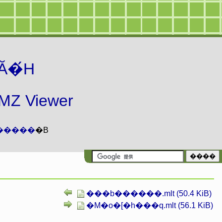
Ă�́H
 Viewer
�����
�B
���b������.mlt (50.4 KiB)
�M�o�[�h���q.mlt (56.1 KiB)