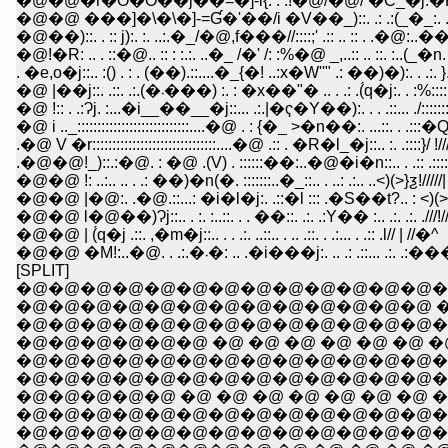
�@�@�r�O�O��j��=�]-i{: : :!�@/�@/ �C_�j:�P
�@�@ ���]�\�\�]-=Ɠ�'��/i �V��_)::. .: .:(_�_:. .: .:
�@��)::. . :: j):. :. ..:.�_/�@,f���//::::;' .:: .. :: . .�@:..��:..
�@!�R: .. . ::�@.. :: : :.:. ..�_ /�' /: :%�@ _,..:: .. ::. :..(_�n.
. �e,o�j::.. :() . : . (��).::....�_{�! ..:x�W''" .: ��)�):. . .:
�@ |��j::. .::. .:.(�܁���) :. : �x��"� .. . .: .(́q�j:. . :%
�@ !:: . .:Ɂj. :...�i__��__�j::... .:.|�ҁ�Y��):. . . .::... ./::::::::
�@ i .._::::::::::::::::::::::::::::....�@ . : {�_ >�n��:. ...::. . .::
.�@ V �r:::::::::::::::::::::::::::::::....�@ .:: . �R�l_�j::.. :. .::::}/ !///
.�@�@!_)::.:�@. : �@ .(V) . ::::::��:..�@�i�n::.. . .:: .::::::|//
�@�@ !: ..:.. .. . .: ��)�n(�. :::::::..�_::.. . ..: .:.. ..<)(>}ƺ!/////|
�@�@ |�@:. .�@.::...: �i�l�j:. .::�l ::: .�S��t?.. : <)(> 
�@�@ l�@��)Ɂj::.. . :. :..::. . . ��::. .:. .:Y�� :.. .:. .:. .///!/
�@�@ | (́q�j .::. ,�m�j::.. . . .:. ..::.. . .. .::. . .:... . .:: .l// | //�^
�@�@ �M!:..�@. . .:.�܁�: .. .�i���j:. .. .: .::.
[SPLIT]
�@�@�@�@�@�@�@�@�@�@�@�@�@�@�@�
�@�@�@�@�@�@�@�@�@�@�@�@�@ �@ �@ �@ �@ �@ ..:
�@�@�@�@�@�@�@�@�@�@�@�@�@�@�@�@�@ �@ �^.:.:.:.
�@�@�@�@�@�@ �@ �@ �@ �@ �@ �@ �@ �@ /.:.:.:.:.:.:.:.:.:::
�@�@�@�@�@�@�@�@�@�@�@�@�@�@�@�@�@ /.:.:.:.:.::::::l:
�@�@�@�@�@�@�@�@�@�@�@�@�@�@ �@ �@ '.:.:.::l:::::::;
�@�@�@�@�@ �@ �@ �@ �@ �@ �@ �@ �@ i./|:::l::::/::�l �R:
�@�@�@�@�@�@�@�@�@�@�@�@�@�@�@�@�@|:| |::::::�
�@�@�@�@�@�@�@�@�@�@�@�@�@�@�@�@�@|:| |:::/�ȁ@