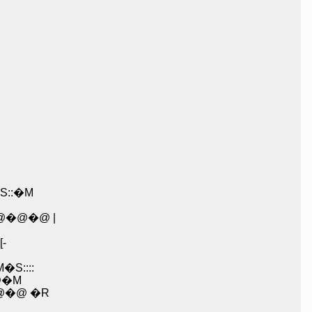
S::�M
�@�@�@ |
-
S::::
@�M
@�@ �R