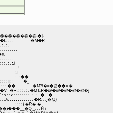
�@�@�@�@-�]-
: . : . : . : �M�R
. : .
 . : . : .
.�e,
: . : . : .
 . : . :.i
 : . : :.:.!
: . : . :.i
: |i: : : . :.��
 �R �@ �u؁@ !: !: : ::|: : : : !|: : : . : . :�_
 : : ��: : : . : . : ._�MƁ�=�@��= �
 :.�V: :�R.: : : . : . �M ЁR�@�@�@�@�@�j
: : : : : : . : . : . �_' �
: : : : : : : : : �R: : :}�@}
: : : : : : : } �R� �
)���__�Q _: : : Ĥ i