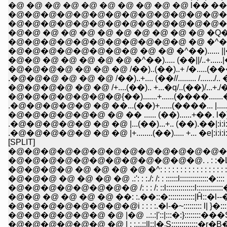
�@ �@ �@ �@ �@ �@ �@ �@ �@ �@ l�� ��: ::���
�@�@�@�@�@�@�@�@�@�@�@�@�@�@�@�@ �_|�_: ::�
�@�@�@�@�@�@�@�@�@�@�@�@�@�@�@�@�@�@�@ |
�@�@�@�@�@�@�@�@�@�@�@ �@ �^��)..||�@ /��|...
�@�@�@�@�@�@�@�@ �@ �@ �^��)...... ||�O�O�O�
�@�@ �@ �@ �@ �@ �@ �^��)..... (��||/..+......|��)l.
�@�@�@�@ �@ �@ �@ /��)..(��)..+ /�.....(���......��{
.�@�@�@ �@ �@ �@ /��)..+.... (��//......... /......./.. ��)...
�@�@�@�@ �@ �@ /+....(��).. +...�q/..(��)/...+./��)....+..
�@�@�@�@�@�@�@{��).......+......(����.......��..... /.+.
.�@�@�@�@�@ �@ ��...(��)+......(����... |......{....(��
�@�@�@�@�@�@ �@ �� ...... (��)......+��. l�]''
.�@�@�@�@�@ �@ �@ |...(��)...+.. (��).��|:i:i:i:i:i:i:i:i:i:i:i:i
.�@�@�@�@�@ �@ �@ |+........(��)..... +... �e|:i:i:i:i:i:i:i:i:i:i:i
[SPLIT]
�@�@�@�@�@�@�@�@�@�@�@�@�@�@�@�@.
�@�@�@�@�@�@�@�@�@�@�@�@. . : :�L: : : : : : : : 
�@�@�@�@ �@ �@ �@ �@ �^: : : : : : : : : : : : : : : : : : :
�@�@�@ �@ �@ �@ �@ .:': : :./: /: : ::::::l::::::::::::::�:::: : :
�@�@�@�@�@�@�@�@ /: : : /: ::l::::::::::::::l:::::::::::::�n::::
�@�@ �@ �@ �@ �@ ��: :.��::�:::::::::::::|Ĥ::�l--�~::::::,:::
�@�@�@�@�@�@�@�@i : : : :.�l-�~::::::::: l| }�:::::|�@ l::::
�@�@�@�@�@�@ �@ |�@ ..:.:|'::|:::�:}::::::::���S��:�@ �v
�@�@�@�@�@�@ �@ | : :.:.::|l::|�܁S