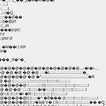
�_::. .(_��_)|�M�Ri�@�j
:..i
 . .:|
 .::::!�Q_
. }.::::��|//��
:::::::i|�@}//!
/_,///i
:�Q���]<|////,'
/ //
!/// //!
.�M��/ | /////!
////�
.. .:. .:�����_/!l�^�_
@�@�@�@�@�@�@�@�@....-�\�\-....
.:�L.:.:.:.:.:.:.:.:.:.:.:.:.:.:.:.:.:�_
:.:.:.:.:.:.:.:.:.:.:.:.:.:.:.:.:.:.:.:.:.�R
::::::::::::::::l:::::::::l:::.:.:.:.:.:.
|:::::::::::::::::::::|::::::::|::::::.:.:.:.:l
�l�::.:.::|::::::::::|::::::::|::::::.:.:.:.:l
: |:::::::: |:::::: |::::::.:.:.:.:.l
^ �B���::|l:::::::::l:::::: |:::::::.:.:.:.:.l
 V� |::l}::::::: |:::::::|:::::::::.:.:.:.�� �Q