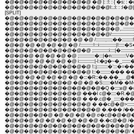
�@�@�@�@�@�@�@�@�@ �@ |: :!: : { �s: : �c �@ �
[SPLIT]
�@�@�@�@�@�@�@�@�@�@�@�@�@�@�@�@�@...-
�@�@�@�@�@�@�@�@�@�@�@�@�@�@,.�B::::::::::::::::::::
�@�@�@�@�@�@�@�@�@�@�@�@,..::::::::::::::::::::::::::::::
�@�@�@�@�@�@�@�@�@�@�@/:::::::::::::::::::::::::i::::::::::::
�@�@�@�@�@�@�@ �@ �@ /::::::::;::::;��:::::::::!:::i:�::::::::::
�@�@ �@ �@ �@ �@ �@ /:::::::::::!:::i::::::::::::::|!:::::�S�:::::
�@�@�@�@�@�@�@�@�@ ;:::::::::::::i::::|�::::::::::::';�R
�@�@�@ �@ �@ �@ �@ ;:::::::::::::�:::|�n::::::::::::V��
�@�@�@ �@ �@ �@ �@ i:::::::::::::|-l:�g�~�_:::::::��
�@�@�@�@�@�@�@�@�@ !::j:::::::::�':::�=�� �M�[
�@�@�@�@�@�@�@�@�@ l::�::::::::��� ��ʁ@�@
�@�@ 
�@�@�@�@�@�@�@ �@ �@ �S::::::�M� �M�NϤ �R�
�@�@�@�@�@�@�@�@ ���l с@�::::�R.�@ Ϥ �R�@
�@�@�@�@�@�@�@�@ � ��.с@�_:::::�����Q�Q�@
�@�@�@�@�@�@�@�@�@ � ��с@�@>:::::::�M�
�@�@�@�@�@ �@ �@ �@ �@ σ�с@�@�@�@/:;
�@�@�@ �@ �@ �@ �@ �@ �@ �.�с@�@ /�:
�@�@�@�@�@�@�@�@�@�@�@�@�@��с@�@
�@�@�@�@�@�@�@�@�@�@�@�@�@/ � ��