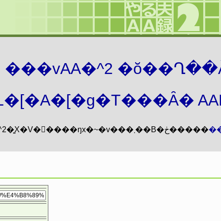
܂� ���vAA�^2 �ŏ��Ղ��
�[�A�[�g�T���Ȃ� AAMZ
���vAA�^2�͍X�V�𖳊����ŋx�~�v���܂��B�ڂ�����
�