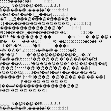
�: !�P :l : : : : l: :l: : ,
 N�@N�@ �R!: : : : :!: :! : !
@�@ .���|�ˁ�: : : : :!: :! : !
 �@�T__��@| : : : : ::|: :! : l
�@�@�@�@�@�@�@�@�@�@�@l:.:l: : :l�@|�T_؁@�@�@�@�@�@�@�@ �� : : : : : l: :l : :|
,�@�@�@�@�@�@�@ j : /: : : :!: l : :|
@�@�@�@�@�@ /�^: : : : :|: :! : |
 _�@�@�@�@ �C: : : : : : : ': :l : :�
@ �@ ��: : : : : : : : �m: : ': : : �_�@ �@ 
 : : : __ y:''"�L: : : :/: : : : : :�: :�P:�^
: : : : : : /�R : : : : : : :���=-
�@�^ ./: : : : : : /�@�@ �_: : : : :�R
@ |�^�@ /: : : : : �^�@�@�@�@�@�_: :�: :Y
_�T�@ �@./: : : : : / �@ �@ �@ �^�@�@�R�R:l
!�@�@ �@./: : : : : /�@�@�@�@�^ �@ �@ �@| �@}
 �@.{ : : : : / �@.!�@�@/�@ �@ �@ �@ |
@�@/|: : : : :l�@�@ !�@ / �@ �@ �@ �@ |
@�@�@/ .|: : :!l: |�@�@ l�@/�@�@ �@ �@ �@ |
 :!l:.;'=== |/ �@ �@ �@ �@ �@ !
////�_|��/////!�@�@�@�@�@�@�@�@|
////|�@�@ �@ �@ �@ �@ !
 N�@N�@ �R!: : : : :!: :! : !
@�@ .���|�ˁ�: : : : :!: :! : !