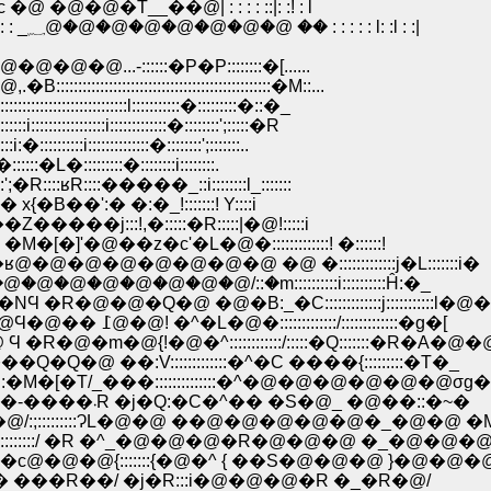
@�@�T__��@| : : : : ::|: :! : l
�@�@�@�@�@�@�@�@�@�@�@l:.:l: : :l�@|: : _؁@�@�@�@�@�@�@�@ �� : : : : : l: :l : :|
::::::�P�P::::::::�[......
:::::::::::::::::::::::::::::�M::...
::::::::l:::::::::::�:::::::::�::�_
:::::i:::::::::::::�::::::::';:::::�R
i::::::::::::::�::::::::';:::::::..
:�L�:::::::::�::::::::i::::::::.
::::ʁR::::�����_::i::::::::l_:::::::
 x{�B��':� �:�_!:::::::! Y::::i
Z�����j:::!,�:::::�R:::::|�@!:::::i
�]'�@��z�c'�L�@�:::::::::::::! �::::::!
�@�@�@�@�@�@ �@ �:::::::::::::j�L:::::::i�
�@ �@ �@ �@ �@ �:::�R::��.��_؁@�@�@�@�@�@�@�@�@/::�m::::::::::i::::::::::Ĥ:�_
@�@�Q�@ �@�B:_�C:::::::::::::j:::::::::::l�@�
�@�@�@�@�@�@�@�@�@�@�Q �::::ʁ@ �@Ϥ�@�� ߁@�@! �^�L�@�:::::::::::::/:::::::::::::�g�[
�m�@{!�@�^::::::::::::/:::::�Q:::::::�R�A�@
 ��:V:::::::::::::�^�C ����{:::::::::�T�_
[�T/_���::::::::::::::�^�@�@�@�@�@�@σg�[
�@�@�@�@�@�@�@�@�@�@ �.��� /���-����܁R �j�Q:�C�^�� �S�@_ �@��::�~�
:::::::::ɁL�@�@ ��@�@�@�@�@�_�@�@ �M�
:::::::/ �R �^_�@�@�@�R�@�@�@ �_�@�@�
�@{:::::::{�@�^ { ��S�@�@�@ }�@�@�
�R��/ �j�R:::i�@�@�@�R �_�R�@/