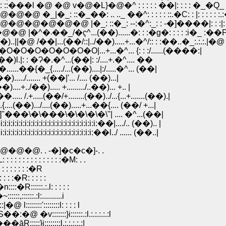
l �@ �@ v�@�L}�@�^ : : : : : ��|: : : : �_�Q_
_��: .. .._ ��^: : : : : ::.�C: : |: : : : : 
�_: ::�_: --:�^:_: : -�]����|: : :|: : : : 
�@�@ �@ �@ �@ �@ �@ �@ �@ �@ �@ �Q�@�@ |�^�܁��_/�ҁ^...(��)......�: : :�g�: : : : :i�
(��/::|../��).....+...�^/:: : :��..�_:.:.:.|�@ )
O�O�O�O|...+...�^... {: : :/......(����:|
|: : �Ɂ�.�^...(��|: :/....+.�^.... ��
�_{...../...(��)....|:/.....�^... (��|
../....... +(��|'... /.... (��)...|
/��)..... +........./..��)... +.. |
....(��/+........(��)../...{...+.......(��).|
).../....(��).....+...��{.... (��/ +...|
���\�\���\�\�\�\�\''| .... �^...(��|
:i:i:i:i:i:i:i:i:i:i:i:i:i:i:��|..../.. (��).. |
:i:i:i:i:i:i:i:i:i:i:i:i:i:i:i:��l../ ...... (��..|
 . -�]�c�c�]-. .
: : : : : : :�M: . .
 : : : : :�R
 : :�R: : : : :
�R::::::.:.l: : : : :
:::.:l:..........i
::::'::::::::l: : : : l
:::::::}i::::::.:l.:.:.:.:.:l
:::::::::::::�r�B���āR:::::}i::::::::l.:.:.:.:.:|