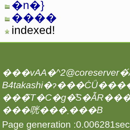
�n�}
����
indexed!
���vAA�^2@coreserver�́A
���̃T�C�g�̑S�ẴR��
���咣���܂���B
Page generation :0.006281sec