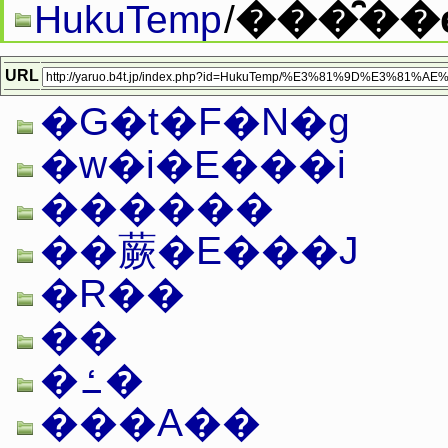
���̑��
HukuTemp
/
URL
�G�t�F�N�g
�w�i�E���i
������
��蕨�E���J
�R��
��
�ߑ�
���A��