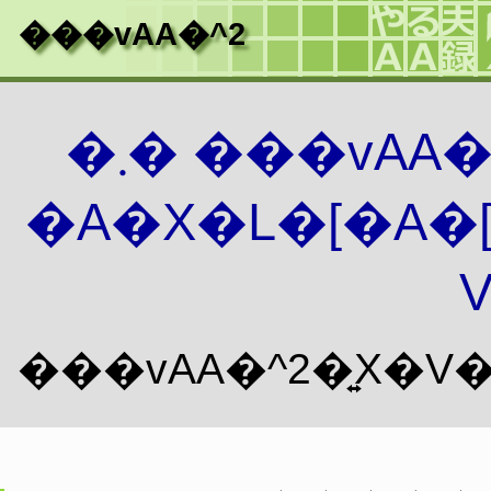
���vAA�^2
�܂� ���vAA
�A�X�L�[�A�
V