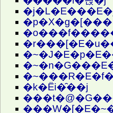
�����i�싅�j
�j�L�E���E�
�p�X�g�[���
�o���f����
�r���[�E�u�
�~�J�E�p�E�
�~�n�G���E�
�~���R�E�f�
�k�Ёi�̑��j
���t�@�G���
���W�[�E�~�