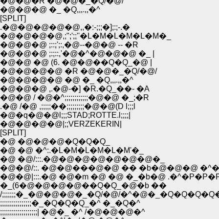
�@�@�R �@�@�_�Q/�@/
�@�@�@ �_ �Q,,,.,,�^
[SPLIT]
.�@�@�@�@�@,,�:-;;;�];:;-.�
�@�@�@�@,;";';;''�L�M�L�M�L�M�_
�@�@�@ ;::;';:,�@--�@�@ -- �R
�@�@�@ ;:;::,'�@�^�@�@�@ �_ |
�@�@ �@ (6. �@�@��Q�Q_�@ |
�@�@�@�@ �R �@�@�_�Q/�@/
�@�@�@�@ �@ �_ �Q,,,.,,�^
�@�@�@ ,.�@-�] �R.�Q_��- �A
�@�@ / �@�^;;;;;;;;;;;;�@�@ �_;�R
.�@ /�@ ,;;;;;��;;;;;;;;;�@�@(D l;;;l
�@�q�@�@l;;;STAD;ROTTE.l;;;;|
�@�@�@�@|;;VERZEKERIN|
[SPLIT]
�@ �@�@�@�Q�Q�Q_
�@ �@ �^:.�L�M�L�M�L�M'�_
�@ �@/:::.�@�@�@�@�@�@�@�_
�@�@/::. �@�@���@�@ �� �b�@�@�@ �^
�@�@|:::.�@ �@�m �@ �@ �_�b�@ .�^�P�P
�_(6�@�@�@�@��Q�Q_�@�b ��
/;;;;;;;�_�@�@�@�_�Q/�@/�^�@�_�Q�Q�Q
;;;;;;;;;;;;;;;;�_�Q�Q�Q_�^ �_�Q�^
;;;;;;;;;;;;;;;;;;;| �@�_ �^ /�@�@�@�^