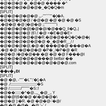
�@�@�@ �_�@�@ ���� �^
�@�@�@�@�@�_�Q�Q�m
[SPLIT]
�@�@�@�@�@ ,,.-''"'`'`'"'�]�A.
�@�@�@�@ / �@�@ �@ �@ �@ �S
.�@�@ �@ |�@�@ ;;''"'"'"''""'i
�@�@�@�@|�@�@/�@��Q_ll�Q,.|
�@�@�@�@ (6'i.! �@ <�E�@�E>
�@�@�@�@�@�R.�@�@��Q�Q�@�j
�@�@�@�@�@�@ �_�@�R__/ /
�@�@�@�@,�@-�] ���@�@ ���@�A
.�@ �@ /�@�@�@ �P�_/�P�@ �R
�@�@ /�@�@�� �@ �@ �@ F���@l
�@�@�@�@�@���@ betfair ��
�@�@�@�@�@�@�@�@�@.com
[SPLIT]
��v�ۉÐl
[SPLIT]
�@ �@, -''"'`�L"':'�].�A
�@ ./::::::::::::::::::::::::::::�S
�@ /::::::::::::/''""'"''�S::!
�@��::::::�^�@..,,_�@_,, Y
�@�@!(6�!�@ �\�@�@�\
�@�@ ):�R. �@ �@�@-'�@/
�@ �@ �@�_ �@ '~` /