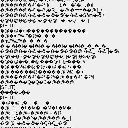
�@�@�@�@�@ |('i| _,. (,�_,�)�_ .�)|
�@�@�@�@�@.�R_|.�@ �===��@ |_/
�@�@�@�@�@�@�@'��@�Sƃm�@ /
�@�@�@�@ �@ �@ .|�_�Q__�^|
[SPLIT]
�@�@�m�������������_
�@�m/////////�@�_�_�_
�m////////////�_�_�_�_
�i�i�i�i�i�i�i�i�i�i�i�i�i�i�_�_�_�_
�@�@���@�@���@�@�@|�@_ |�@ |�@/
�@(��Ɂ@�@�@�@��j |�@| �S�@/
�@�@�i�܁j�@���@ Ё@���^//
�@ ��Ɂ@�@�@ /�@ �@ / / ��
�@ �����@�����@ Ɂ@ |�b
�@���@�@�@�@�@ �m�@ �@|
�@����Q�Q�C�@�@�@|
[SPLIT]
����L��
[SPLIT]
.�@�@ ,,�:-;;;�];:;-.�
�@ ,;";';;''�L�M�L�M�L�M�_
�@;::;';:,�@--�@�@ -- �R
�@;:;::,'�@�^�@�@�@ �_ |
�@ (6. �@�@��Q�Q_�@ |