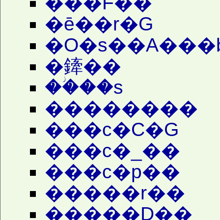
���F��
�ē��r�G
�O�s��A���
�鏲��
��ؗ��s
��������
���c�C�G
���c�_��
���c�p��
�����r��
�����D��