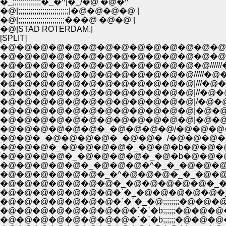
�_;;;;;;;;;;;;;;�_�^|�_/�@ �@�^
�@|;;;;;;;;;;;;;;;;;;;;;;;;;|�@�@�@�@ |
�@|;;;;;;;;;;;;;;;;;;;;;;;���@ �@�@ |
�@|STAD ROTERDAM.|
[SPLIT]
�@�@�@�@�@�@�@�@�@�@�@�@�@�@�
�@�@�@�@�@�@�@�@�@�@�@�@�@�@�
�@�@�@�@�@�@�@�@�@�@�@�@�@////
�@�@�@�@�@�@�@�@�@�@�@�@/////�
�@�@�@�@�@�@�@�@�@�@�@�@|///�
�@�@�@�@�@�@�@�@�@�@�@�@|//�@�
�@�@�@�@�@�@�@�@�@�@�@�@|/�@�
�@�@�@�@�@�@�@�@�@�@�@�@|�@�
�@�@�@�@�@�@�@�@�@�@�@�@|�@�@
�@�@�@�@�@�@�_�@�@�@�@/�@�@�@
�@�@�_�@�@�@�@�_�@�@�_/�@�@�@�
�@�@�@�_�@�@�@�@�_�@�@�b�@�@�
�@�@�@�@�_�@�@�@�@�_�@�b�@�@�@
�@�@�@�@�@�_�@�@�@�^�_�_�@�@�
�@�@�@�@�@�@�_�^�@�@�@�_�_�@�@
�@�@�@�@�@�@�@�_�@�@�@�@�@�_�
�@�@�@�@�@�@�@�`�_�@�@�@�@�@�_�\///�
�@�@�@�@�@�@�@�`�`�_�@;;;;;;;;�
�@�@�@�@�@�@�@�@�`�`�b;;;;;;�@�
�@�@�@�@�@�@�@�@�`�`�b;;;;;;�@