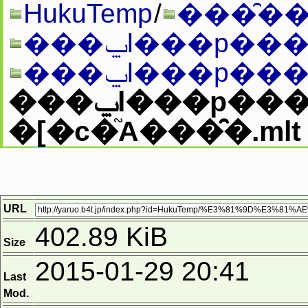
HukuTemp
/
���̑��
���ݐl���p��
���ݐl���p�
���ݐl���p���f�B�X�|
�[�c�֘A���̑�.mlt
URL
402.89 KiB
Size
2015-01-29 20:41
Last
Mod.