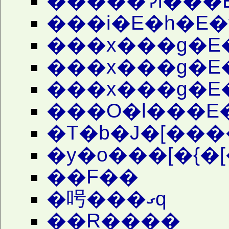
�����Ɂi���
���i�E�h�E�
���x���g�E
���x���g�E
���x���g�E�
���O�l���E�
�T�b�J�[���
�y�o���[�{�
��F��
�呺���ގq
��R����