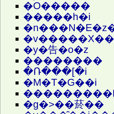
�O�����
�����h�i
�n���N�E�z
�v�����X�
�y�告�o�z
��������
�Ռ���[�i
�M�T�Ԍ��i
���������
�g�˃��菸��