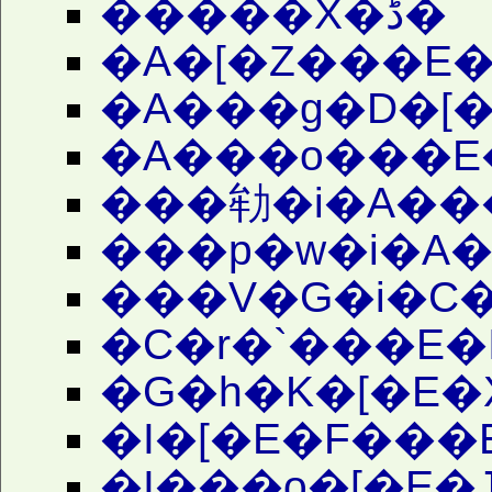
�����X�ڈ�
�A�[�Z���E
�A���g�D�[�
�A���o���E
���劺�i�A��
���p�w�i�A
���V�G�i�C�
�C�r�`���E�
�G�h�K�[�E�
�I�[�E�F���
�I���o�[�E�