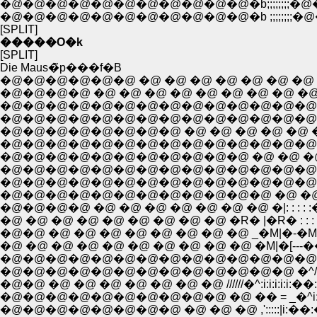
�@�@�@�@�@�@�@�@�@�@�@�b;;;;;;
�@�@�@�@�@�@�@�@�@�@�@�b ;;;;;
[SPLIT]
�����O�k
[SPLIT]
Die Maus�̃p���f�B
�@�@�@�@�@�@ �@ �@ �@ �@ �@ �@ �@ �@
�@�@�@�@ �@ �@ �@ �@ �@ �@ �@ �@ �@ ,'::::::::::::::
�@�@�@�@�@�@�@�@�@�@�@�@�@�@�@�@�@,'::::::::::::::
�@�@�@�@�@�@�@�@�@�@�@�@�@�@�@�@�@�_::::::::
�@�@�@�@�@�@�@�@ �@ �@ �@ �@ �@ �@ �@ �_::
�@�@�@�@�@�@�@�@�@�@�@�@�@�@�@�@
�@�@�@�@�@�@�@�@�@�@�@ �@ �@ �@ �@ �^: : : : : 
�@�@�@�@�@�@�@�@�@�@�@�@�@�@�@�@ /:: : :
�@�@�@�@�@�@�@�@�@�@�@�@�@�@ �@ ,' : : /: : : 
�@�@�@�@�@�@�@�@�@�@�@�@ �@ �@ ,��: :{,,-f�L:::
�@�@�@�@ �@ �@ �@ �@ �@ �@ �@ �|: : : : :���J'''"�
�@ �@ �@ �@ �@ �@ �@ �@ �@ �R� |�R� : : : : �N�N: 
�@�@ �@ �@ �@ �@ �@ �@ �@ �@ _�M|�-�MƂ��
�@ �@ �@ �@ �@ �@ �@ �@ �@ �@ �M|�[--
�@�@�@�@�@�@�@�@�@�@�@�@�@�@�@,|� : : : : : : 
�@�@�@�@�@�@�@�@�@�@�@�@�@ �^///�M�� � _ : :
�@�@ �@ �@ �@ �@ �@ �@ �@ //////�^:i:i:i:i:i:��:�M�� 
�@�@�@�@�@�@�@�@�@�@ �@ �� = _�^i:-������
�@�@�@�@�@�@�@�@ �@ �@ �@ ,':::::|i:��:��:i:i ���