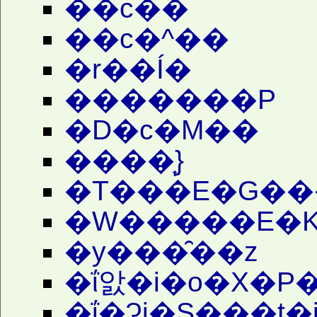
��c��
��c�^��
�r��Í�
�������P
�D�c�M��
����͎}
�T���E�G��
�W�����E�K
�y���̑��z
�ΐ앐�i�o�X�P�
�ΐ�Ɂi�S���t�