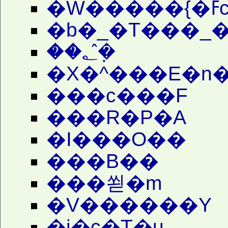
�W�����{�
�b�_�T���_�
��؂݂̂�
�X�^���E�n
���c���F
���R�P�A
�I���O��
���B��
���쐳�m
�V������Y
�i�c�T�u