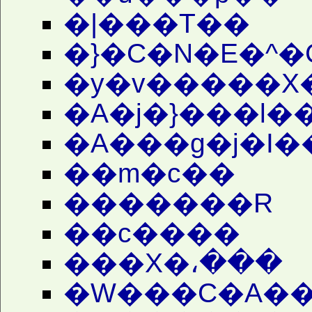
�|���T��
�}�C�N�E�^�
�y�v�����X
�A�j�}���l�
�A���g�j�I
��m�c��
�������R
��c����
���X�،���
�W���C�A��