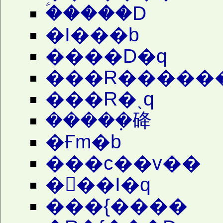
�ؑ����D
�I���b
����D�q
���R�����
���R�ˎq
�����݂䂫
�Ғm�b
���c��v��
�󗈖��I�q
���{����