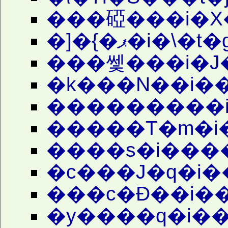
���䃁���i�X�
�]�{�ޕ�i�\
���쎛���i�J
�k���N��i��
���������i
�����T�m�i
����s�i����
�c���J�q�i�
���c�Đ��i�
�y����q�i��