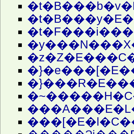
�t�B���b�v
�t�B���y�E
�t�F���i���
�y���N���X
�z�Z�E���C
�}�e���[�E
�}���R�E���
�~�����H�C
���A���E�L
���[�E�l�C�