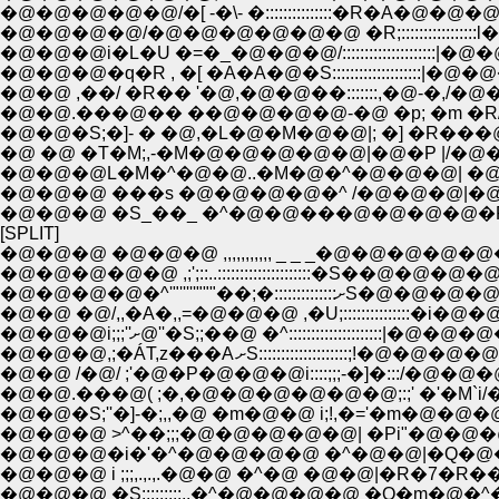
�@�@�@�@�@/�[ -�\- �:::::::::::::::�R
�@�@�@�@/�@�@�@�@�@�@ �R;::::::::::
�@�@�@i�L�U �=�_�@�@�@/:::::::::::::::
�@�@�@�q�R , �[ �A�A�@�S::::::::::::::
�@�@ ,��/ �R�� '�@,�@�@��:::::::,�@
�@�@.���@�� ��@�@�@�@-�@ �p; �m 
�@�@�S;�]- � �@,�L�@�M�@�@|; �] 
�@ �@ �T�M;,-�M�@�@�@�@�@|�@�P |
�@�@�@L�M�^�@�@..�M�@�^�@�@�@| 
�@�@�@ ���s �@�@�@�@�^ /�@�@�@|
�@�@�@ �S_��_ �^�@�@���@�@�@�@�
[SPLIT]
�@�@�@ �@�@�@ ,,,,,,,,,,, _ _ _�@�@�
�@�@�@�@�@ ,;';::..:::::::::::::::::::::�
�@�@�@�@�^'"'''''""
�@�@ �@/,,�A�,,=�@�@�@ ,�U;:::::::::::
�@�@�@i;;;''ށ@''�S;;��@ �^:::::::::
�@�@�@,;�ÁT,z���A ށS:::::::
�@�@ /�@/ ;'�@�P�@�@�@i::::;;;-�]�:::
�@�@.���@( ;�,�@�@�@�@�@�@;:;' �'�M
�@�@�S;''�]-�;,,�@ �m�@�@ i;!,�='�m
�@�@�@ >^��;;;�@�@�@�@�@| �Pi"�@
�@�@�@�i�'�^�@�@�@�@ �^�@�@|�Q�@�
�@�@�@ i ;;;,.,.,.�@�@ �^�@ �@�@|�R
�@�@�@ �S:::::::::,,�^�@�@�@�@ �Q�