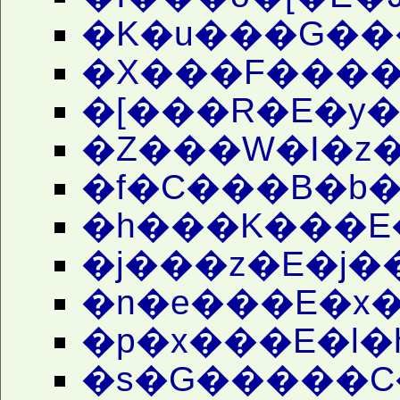
�K�u���G���
�X���F����
�[���R�E�y�
�Z���W�I�z
�f�C���B�b�
�h���K���E�
�j���z�E�j�
�n�e���E�x
�p�x���E�l�
�s�G�����C�