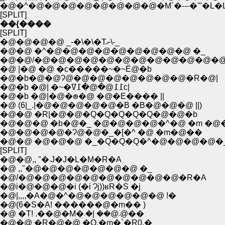
�@�^�@�@�@�@�@�@�@�@�M`�---�'''�L
[SPLIT]
��{����
[SPLIT]
�@�@�@�@ _-�\�\�Tށ\-_
�@�@ �^�@�@�@�@�@�@�@�@�@ �_
�@�@/�@�@�@�@�@�@�@�@�@�@�@�@
�@ |�@ �@ �c�����~�~Ё@�b
�@�b�@�@Ɂ@�@�@�@�@�@�@�@�R�@|
�@�b �@| �~�߁߁@�@�߁ߜc|
�@�b �@|�@�ၜ�@ �@�E���� ||
�@ (6|_.|�@�@�@�@�@�B �B�@�@�@ ||)
�@�@ �R|�@�@�Q�Q�Q�Q�Q�@�@�b
�@�@�@ �b�@�_ �@�@�@�@�^�@ �m �@�
�@�@�@�@�Ɂ@�@�_�[�^ �@ �m�@��
�@�@ �@�@�@ �_�Q�Q�Q�^�@�@�@�@�
[SPLIT]
�@�@,, "�܁J�J�L�M�R�A
�@ ,,"�@�@�@�@�@�@�@ �_
�@/�@�@�@�@�@�@�@�@�@�@�R�A
�@i�@�@�@�i (�i Ɂj))ʁR�S �j
�@|,,,,�A�@�^�@�@�@�@�@�@ !�
�@(6�S�A! ������@�m�� )
�@ �T! .��@�M�܁@�� |�܁@��
�@�@ �R�@�@ �O.�m�`�R0.�