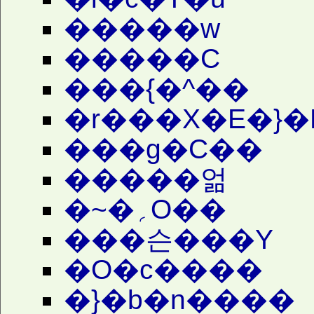
�����w
�����C
���{�^��
�r���X�E�}�
���g�C��
�����얾
�~�؍O��
���슨���Y
�O�c����
�}�b�n����