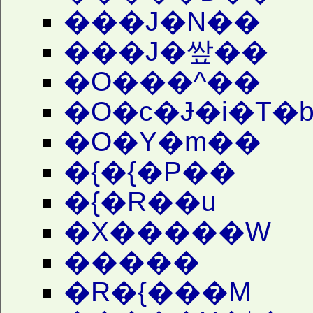
���J�N��
���J�쌒��
�O���^��
�O�c�Ɉ�i�T�b
�O�Y�m��
�{�{�P��
�{�R��u
�X�����W
�����
�R�{���M