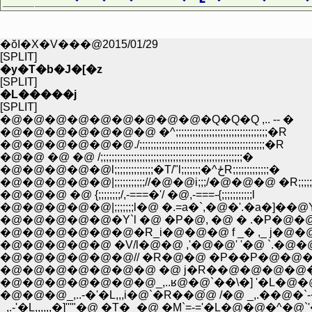
�ŏI�X�V���@2015/01/29
[SPLIT]
�y�T�b�J�[�z
[SPLIT]
�L�����j
[SPLIT]
�@�@�@�@�@�@�@�@�@�Q�Q�Q ,.. -- �
�@�@�@�@�@�@�@ �^;;;;;;;;;;;;;;;;;;;;;;;;;;;;;;;;;�R
�@�@�@�@�@�@./;;;;;;;;;;;;;;;;;;;;;;;;;;;;;;;;;;;;;;;;;;;;;�R
�@�@ �@ �@ /;;;;;;;;;;;;;;;;;;;;;;;;;;;;;;;;;;;;;;;;;;;;;;;;;;;�
�@�@�@�@�@l;;;;;;;;;;;;;;�T/"l;;;;;;;�^ځR;;;;;;;;;;;;;�
�@�@�@�@�@|;;;;;;;;;;;//�@�@i;;;/�@�@�@ �R;;;;;;;;;
�@�@�@ �@ {;;;;;;;;/,-===�'/ �@,-===-{;;;;;;;;;;;l
�@�@�@�@�@|;;;;;;;l�@ �.=a�`,�@�'.�a�]��@Y;;;;
�@�@�@�@�@�Y`l �@ �P�@, �@ � .�P�@�@l/}
�@�@�@�@�@�@�R_i�@�@�@ f _� ,_ j�@�@ �
�@�@�@�@�@ �V/l�@�@ ,'�@�@' '�@ `.�@�@
�@�@�@�@�@�@// �R�@�@ �P��P�@�@�
�@�@�@�@�@�@�@ �@ j�R��@�@�@�@�@
�@�@�@�@�@�@�@_,..ʁ@�@`��\�] '�L�@�
�@�@�@_,..-�'�L,,,i�@`�R��@́@ /�@ _,.��@�`
_,.-'�L,,,,,,�]'''"�@ �T�_�@ �M`=-='�L�@�@�^�