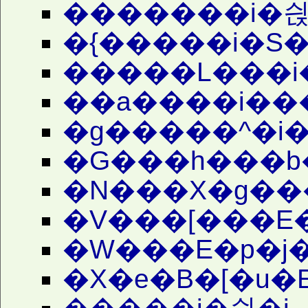
�������i�싅
�{�����i�S�
�����L���i
��a����i��
�g�����^�i�
�G���h���b�
�N���X�g���
�V���[���E�
�W���E�p�j�
�X�e�B�[�u�