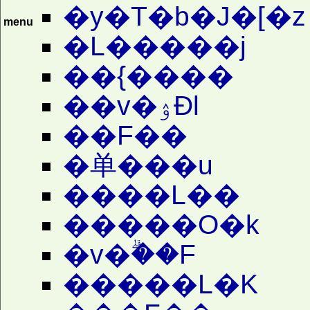
�y�T�b�J�[�z
menu
�L�����j
��{����
��v�ۉÐl
��F��
�单���u
����L��
�����O�k
�v�ۗ��F
�����L�K