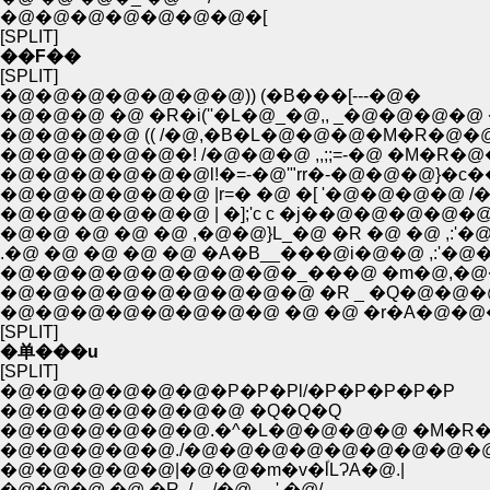
�@�@�@�@�@�@�@�[
[SPLIT]
��F��
[SPLIT]
�@�@�@�@�@�@�@)) (�B���[---�@�
�@�@�@ �@ �R�i(''�L�@_�@,, _�@�@�@�@ 
�@�@�@�@ (( /�@,�B�L�@�@�@�M�R�@
�@�@�@�@�@�! /�@�@�@ ,,;;=-�@ �M�R�@
�@�@�@�@�@�@l!�=-�@'"rr�-�@�@�@}�c�
�@�@�@�@�@�@ |r=� �@ �[ '�@�@�@�@ /�
�@�@�@�@�@�@ | �];'c c �j��@�@�@�@�@
�@�@ �@ �@ �@ ,�@�@}L_�@ �R �@ �@ ,:'�@
.�@ �@ �@ �@ �@ �A�B__���@i�@�@ ,:'�@�
�@�@�@�@�@�@�@�@�_���@ �m�@,�@�
�@�@�@�@�@�@�@�@�@ �R _ �Q�@�@�@ 
�@�@�@�@�@�@�@�@ �@ �@ �r�A�@�@
[SPLIT]
�单���u
[SPLIT]
�@�@�@�@�@�@�P�P�Pl/�P�P�P�P�P
�@�@�@�@�@�@�@ �Q�Q�Q
�@�@�@�@�@�@.�^�L�@�@�@�@ �M�R�
�@�@�@�@�@./�@�@�@�@�@�@�@�@�@.
�@�@�@�@�@|�@�@�m�v�ؐlLɁA�@.|
�@�@�@ �@ �R, / --./�@.-- .',�@/