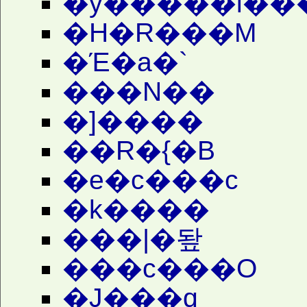
�y���̑��i��
�H�R���M
�Έ�a�`
���N��
�]����
��R�{�B
�e�c���c
�k����
���|�돺
���c���O
�J���q