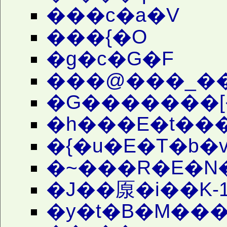
���c�a�V
���{�O
�g�c�G�F
���@���_��
�G�������[
�h���E�t��
�{�u�E�T�b�
�~���R�E�N
�J��厡�i��K-
�y�t�B�M���