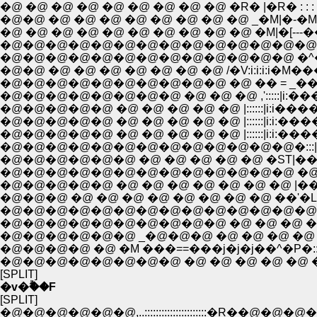
�@ �@ �@ �@ �@ �@ �@ �@ �@ �R� |�R� : : : : �N�N: 
�@�@ �@ �@ �@ �@ �@ �@ �@ �@ _�M|�-�MƂ��
�@ �@ �@ �@ �@ �@ �@ �@ �@ �@ �M|�[---��
�@�@�@�@�@�@�@�@�@�@�@�@�@�@�@,|� : : : : : : 
�@�@�@�@�@�@�@�@�@�@�@�@�@ �^�R��M�� � _ :
�@�@ �@ �@ �@ �@ �@ �@ �@ /�V:i:i:i:i�M����
�@�@�@�@�@�@�@�@�@�@ �@ �� = _�
�@�@�@�@�@�@�@�@ �@ �@ �@ ,':::::|i:������
�@�@�@�@�@ �@ �@ �@ �@ �@ |::::::|i:i���
�@�@�@�@�@ �@ �@ �@ �@ �@ |::::::|i:i:����
�@�@�@�@�@ �@ �@ �@ �@ �@ |::::::|i:i:
�@�@�@�@�@�@�@�@�@�@�@�@�@�:::|i:i:
�@�@�@�@�@�@ �@ �@ �@ �@ �@ �ST|��
�@�@�@�@�@�@�@�@�@�@�@�@�@ �@ �M
�@�@�@�@�@ �@ �@ �@ �@ �@ �@ �@ |��|�
�@�@�@ �@ �@ �@ �@ �@ �@ �@ �@ ��'�L�@,{_
�@�@�@�@�@�@�@�@�@�@�@�@�@�@�@�@�@�^ }::
�@�@�@�@�@�@�@�@�@�@ �@ �@ �@ �@ ,'__�^
�@�@�@�@ �@ �M ���==���j�j�j��^�P�::::::::, �@ 
[SPLIT]
�v�ۗ��F
[SPLIT]
�@�@�@�@�@�@,..::::::::::::::::::::::