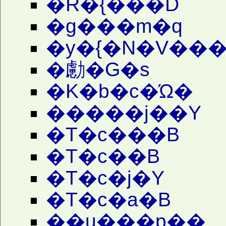
�R�{���D
�g���m�q
�y�{�N�V���
�勴�G�s
�K�b�c�Ώ�
�����j��Y
�T�c���B
�T�c��B
�T�c�j�Y
�T�c�a�B
��u���p��