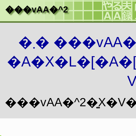
���vAA�^2
�܂� ���vAA
�A�X�L�[�A�
V