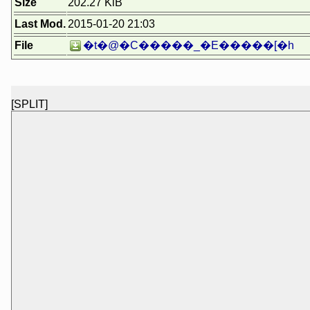
Size
202.27 KiB
Last Mod.
2015-01-20 21:03
File
�t�@�C�����_�E�����[�h
[SPLIT]