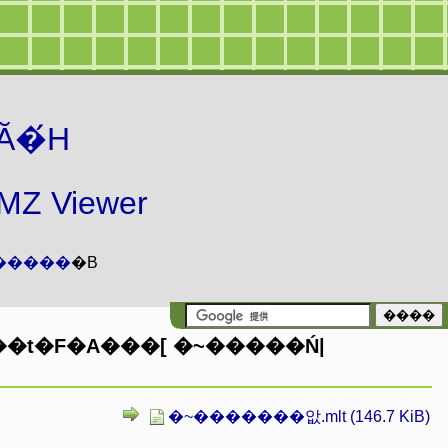
Ă�́H
 Viewer
�����
�B
�~�������앖.mlt (146.7 KiB)