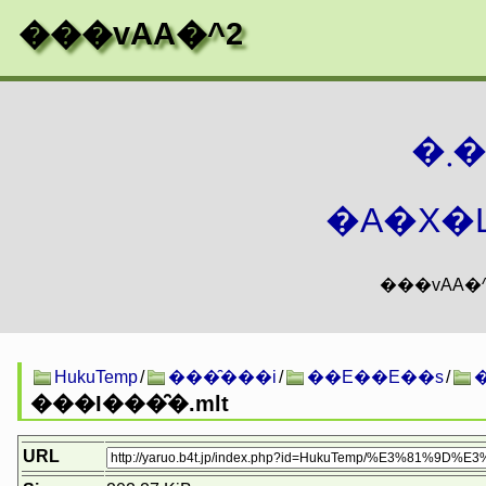
���vAA�^2
�
�A�X�L
HukuTemp
/
���̑���i
/
��E��E��s
/
���I���̑�.mlt
URL