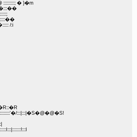
:::::; � }�m
��:::��
::;
:::��
: /:i
�R::�R
�/:::|:::|�S�@�@�S!
|
::::!:::l