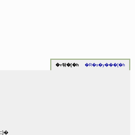
�ʏ탂�[�h
�R�s�y���[�h
::::::�m�@ބ�:::::::��::::}�