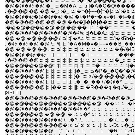
.�@�@�@�@�o::::::::::{.:.:.:.:.:.�_j�@�@�@�@ | . _
�@�@�@ �@ �_:::::�M�A.:.:.:..rf|�A�Q�Q/����.:.:.:.�^
. �@ �@ �@ �@ �_:::�_.:.:.|�=�]----�]=�|.:.:.:/.:�b.:.:.:.:.:.:.
�@�@�@�@�@�@ �@ �k�P�~�ȃj=�]--�]=�j|.:.:.�k:.:.:.:.:.:.:.:.:.:
�@�@�@ �@ �@ �@ ��r�]l�]�]��::::::::::::::::::.��.: �k.:.:.:.:.:.
.�@�@�@�@�@ �@ �@ ��_|.:.:.: ��:::::::::::::::::::��:
�@ �@ �@ �@ �@ /::::/|::|`�A.:.|/::::::::::::::::::::::/|�kƂb�
�@ �@ �@ �@ .::::::::/:::|::|:::::::|.:.:.|.:.:.:.:.:.:.:.:.:.:.:
�@�@ �@ �@ .::::|::::::::::|::|::::::::�_|.:.:.:.:.:.:.:.:.:.:.:.:��f
. �@ �@ �@ ::::
�@�@�@�@�@::::|:|::::::::::|::|:::|::::::::::�_.:.:.:.:.:.:.:.:.:.:.
�@�@�@ �@ |:::|:|::::::::::|::|:::|�_::::::::/�P�_�Q�^�@�^/::::::
�@�@�@ �@ |:::|:|::::::::::|::|::(�_::::::/ /�@ �@ �@ ,
�@�@�@ �@ |:::|:|::::::::::|::|::::�_�_�� / /�@�^.:.:.:.:.:.�^�^.:.:
�@�@�@ �@ |:::|��:::::::|::||j:::::::�R���q �q ,/�_.:.:.:�^�^.
[SPLIT]
�@�@�@�@�@�@�@�@�@�@�@�@�@_... -��
�@�@�@�@�@�@�@�@�@�@ ..��:. :. :. :.�l� :. :.
�@�@�@�@�@�@�@�@ �^:. :. :. :. :. :. :. :. :. :. :. :. :. :
�@�@�@�@ �@ �@ .�:. :. :. �^ :. :. :. :. :. :. :. :. :. :. :. :. 
�@�@�@�@�@ ,': :