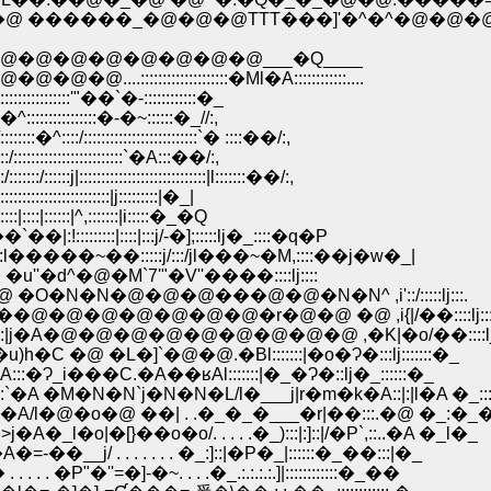
܁R:/�^�@�@�@�@ ������_�@�@�@TTT���]'�^�^�@�@�@�@ �R'::::::::::::::
�@�@�@�@�@�@�@___�Q____
::::::::::::::�Ml�A::::::::::::....
::::'"��`�-::::::::::::�_
::::::::�-�~::::::�_//:,
::::::::::::::::::::`� ::::��/:,
:::::::::::::::::`�A:::��/:,
::::::::::::::::::::::|l:::::::��/:,
:::::::::::::|j:::::::::|�_|
::|::::::|^,:::::::|i:::::�_�Q
:::::::|::::|:::j/-�];:::::lj�_::::�q�P
�����~��:::::j/:::/jl���~�M,::::��j�w�_|
'�d^�@�M`7'"�V''����::::lj::::
�@ �O�N�N�@�@�@���@�@�N�N^ ,i'::/:::::lj:::.
|���@�@�@�@�@�@�@�r�@�@ �@ ,i{|/��::::lj::::
::|j�A�@�@�@�@�@�@�@�@�@ ,�K|�o/��::::lj:::
)h�C �@ �L�]`�@�@.�Bl:::::::|�o�Ɂ�:::lj:::::::�_
Ɂ_i���C.�A��ʁAl:::::::|�_�Ɂ�::lj�_::::::�_
A �M�N�N`j�N�N�L/l�___j|r�m�k�A::|:|l�A �_::::
�A/l�@�o�@ ��| . .�_�_�___�r|��:::.�@ �_:�_
o|�[}��o�o/. . . . .�_):::|:]::|/�P`,::..�A �_l�_
j�A�=-��__j/ . . . . . . . �_:]::|�P�_|::::::�_��:::|�_
P"�''=�]-�~. . . .�_.:.:.:.:.]|::::::::::::�_��