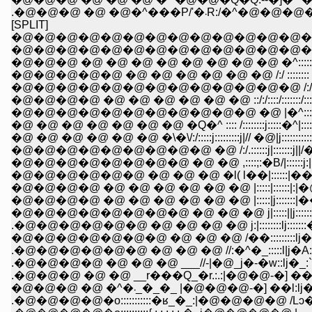
.�@�@�@ �@ �@�^���P/'�
[SPLIT]
�@�@�@�@�@�@�@�@�@�@�@�@�@�@
�@�@�@�@�@�@�@�@�@�@�@�@�@�@�@�@�@....::::::
�@�@�@ �@ �@ �@ �@ �@ �@ �@ �@ �^:::::::::::::::::
�@�@�@�@�@ �@ �@ �@ �@ �@ �@ /:/ :::::::: �^::::::::
�@�@�@�@�@�@�@�@�@�@�@�@�@ /:/::::::::�^::::/::::::
�@�@�@�@ �@ �@ �@ �@ �@ �@ ::/:/::::/:::::::/:::::/::::::::
�@�@�@�@�@�@�@�@�@�@�@ �@ |�^::::/:::::::/::::::j|:::::::
�@ �@ �@ �@ �@ �@ �@ �Q�^ :::: /::::::::j:::::�^|::::::::::::::::
�@ �@ �@ �@ �@ �@ �\�\/:/:::::j:::::::::j|// �@|j:::::::::::::::|::
�@�@�@�@�@�@�@�@�@ �@ /:/.::::::j|:::::::j||/��`��|:!::
�@�@�@�@�@�@�@�@ �@ �@ ,::::;:�B/|::::::j:|:l
�@�@�@�@�@�@ �@ �@ �@ �l( l��|::::::|�� �u'
�@�@�@�@ �@ �@ �@ �@ �@ �@ |:::::|::::::|:|
�@�@�@�@ �@ �@ �@ �@ �@ �@ |:::::|j:::::::
�@�@�@�@�@�@�@�@ �@ �@ �@ j|:::::||j:::::
.�@�@�@�@�@�@ �@ �@ �@ �@ j:|::::::::lj:::::::�u
�@�@�@�@�@�@�@ �@ �@ �@ /��:::::::::lj�A:::�
.�@�@�@�@�@�@ �@ �@ �@ //:�^�_:::::l|j�A::`�
.�@�@�@�@ �@ �@ �@ ___//-|�@_j�-�w::lj�_:`
.�@�@�@ �@ �@ __r���Q_�r.:.:|�@�@-�] ��>j�A�_l�
�@�@�@ �@ �^�܁_�_�_ |�@�@�@-�] ��l:l
.�@�@�@�@�o:::::::::::�ʁ_�_:|�@�@�@�@ /Lɔ� . . . . . �