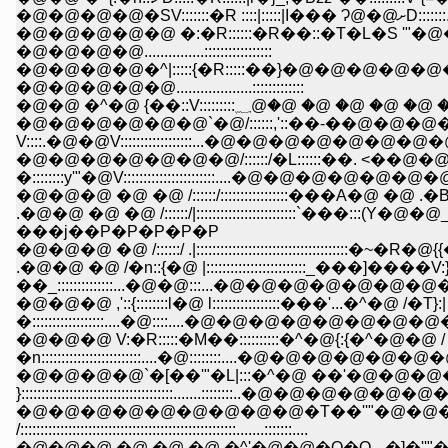
�@�@�@�
�@�@�@�@�@ �:�R::::::�R��::�T�L�S '"�@�@�@ ށD:::::::�@,�:::::::::..............:::::::::::.......�@�@�@�@�@........::::::::::::::::�@
�@�@�@�@...............:::::::::::::::::
�@�@�@�@�^|:::::{�R:::::��}�@�@�@�@�@�@�@�@�@��::::
�@�@�@�@�@...................:::::::::::::
�@�@ �^�@ {��::V:::::::::؁@�@ �@ �
�@�@�@�@�@�@`�@/::::::,'::��-��@�@
V::::.�@�@V::::::::::::::::::...�@�@�@�@�@�@�@�@..................
�@�@�@�@�@�@�@/::::::/�L::::::��. <��
�::::::::y'"�@V:::::::::::::::::::::::....�@�@�@�@�@�@�@
�@�@�@ �@ �@ /::::::/:::::::::::::::::���A�@ �@ .�B�@ .�::::::
.�@�@ �@ �@ /::::::/|:::::::::::::::::::::::::`���:::(Y�@�@_
���j��P�P�P�P�P
.�@�@ �@ /�n::{�@ |:::::::::::::::::::::::::_���]����V:}�C/�_:::
��_::::::::::::::...�@�@:::...�@�@�@�@�@�@�@�@�@�[=
�@�@�@ ,'::{::::::::l�@ l:::::::::::::::::���'..
�::::::::::::::::::....�@::::....�@�@�@�@�@�@�@�@�@�@
�@�@�@ V:�R:::::�M��::::::::::�^�@{:{�^
�n:::::::::::::::::::::::::....�@::::::::....�@�@�@�@�@�@�
�@�@�@�@`�[��'"�L|:::�^�@ ��'�@�@
}::::::::::::::::::::::::::::::::::::::.......::::::::..�@�@�@�
�@�@�@�@�@�@�@�@�@�T��''"�@�@�@
/::::::::::::::::::::::::::::::::::::::::::::::::::::::.......:::::::....
�@�@�@ �@ �@ �@ �^'�@�@�Q�Q.--�]�''"�L��.��@�_�@ �@ `�.�