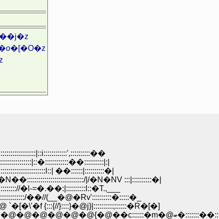
��j�z
�o�[�O�z
z
::::::::::::::|::i::::::::::::',::::::::::��
::::::::::::::|::�::::::::::::��::::::::::|:|
:::::::::::::::::::l::| ��::::::|::::::::::�|
:::::::::::::::::::::::::::/|/�N�NV :::|::::::::::�|
:::::::::://�l-=�.��:|::::::::::l::�T.,___
:::::::::::::/��//(__�@�Rv'::::::::::�:::::�_
�@ `�[�\'�f {:::{//}::::}�@j}|::::::::::;::::::�R�[�]
�@ �@ ��{::::::|::::',:::::|:::::::::::::l�@ �R��c:::::::�m�@�@�@�@�@�@�@{�@��c