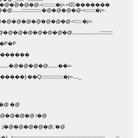
.......-=::::::::::::::::::::::�@�@�@�@�@-=::::::::::�j=-=Ɠ񁁄�������
::::::::�@�@�@�@�@�@�@�@-=::::::�j=-
..::::::::::::=-�@�@�@�@�@�@�@�@......................:::::::::::
"�L�P�P�P
�j�j-��������
.............�@�@�@�@........��=-
:::::��<�Q�Q�ځځ�_-...._:::::::::::::::..�@ .......-�������]-��Q::::::::::::::::::�j=-...._
@�@ �@
�@�@�@�@ /�@
.|�@�@�@�@�@,'�@
:::::::::::::::::::::::::::::::::::::::.........:::