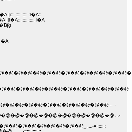
��@�@�@ :||:::::::l�A::l�A||i::::::::::::::::l�A::
::::::::::::::l�A
�Ɓʃg
���A
@�@�@�@�@�@�@�@�@�@�@�@�@�@�@�@�@�@�@�@�@�
@�@�@�@�@�@�@�@�@�@�@�@�@�@�@�@�@�@�@�@�@�@
�@�@�@�@�@�@�@�@�@�@�@�@�@�@�@�@�@�@ ....-
�@�@�@�@�@�@�@�@�@�@�@�@�@�@�@�@�@�@�@�@ ...-
�@�@�@�@�@�@�@�@�@�@�@�@_.....-=::::::::
.....-=::::::::::::