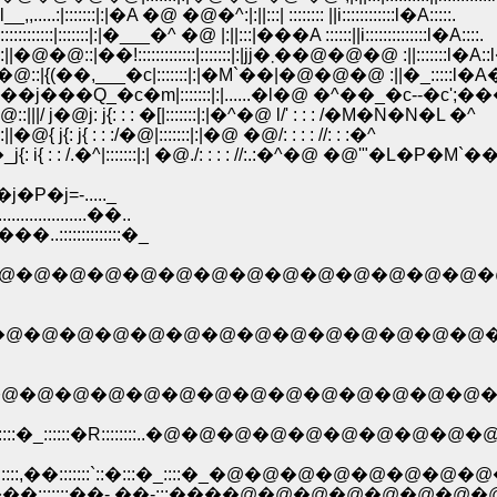
:::|:|�A �@ �@�^:|:||:::| :::::::: ||i::::::::::::l�A:::::.
::::::|:|�___�^ �@ |:||:::|���A ::::::||i::::::::::::::l�A::::.
�@�@�@�@�@�@�@�@�@�@�@�@�@ ::::||�@�@::|��!:::::::::::::|:::::::|:|jj�܂
_�c|:::::::|:|�M`��|�@�@�@ :||�_:::::l�A�A:||l�A:
�Q_�c�m|:::::::|:|......�l�@ �^��_�c--�c';��
 : : �[|:::::::|:|�^�@ l/' : : : /�M�N�N�L �^
:/�@|:::::::|:|�@ �@/: : : : //: : :�^
.�^|:::::::|:| �@./: : : : //:.:�^�@ �@'"�L�P�M`
j=-....._
............��..
.::::::::::::::�_
:::::�_::::::::::::::::�R�@�@�@�@�@�@�@�@�
::::::::::::::::�~�j��-:::�R�@�@�@�@�@�@�@�
:::::::::::::-::::�~�R�A::::::..�@�@�@�@�@�@�@�@
::��::::�_:::::::::::::::�_::::::�R::::::::..�@�@
R::::::�R::::,��:::::::`::�:::�_::::�_�@�@�@�@�@
z`��:::::::::V {=���:::::::��-.��-:::����@�@�@�@�@�@�@�@�@ _.