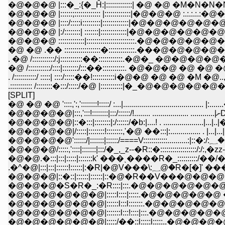
�@�@�@ |:::�_:{�_Ĥ:|:::::::::::::| �@ �@ �M�
�@�@�@ |::::::;::::::::::::: |:::::::::::::|�@�
�@�@�@ |::::/:::::i:::::::::|:::::::::::::|�
�@�@�@ |:/::::::::| :::::::|:::::::::::::|�
�@�@�@ :::::::::::::|:::::::::::::::::::::::
�@ �@ .�� ::::::::::::::::::�:::::::::::::.���@
. �@ /:::::::::::/:j:::::::::::��::::::::::::.�@�_ �@�@�
�@ /:::::::::::/::::|::::::::/:::��:::::::::::. �@�@�@ �@ �@
. /:::::::::::/ :::::| ::::/:::::��!:::::::::::i�@�@ �@ �@ �M �@..,,___..::::
.::::::::::: /::::::::�:::/:::::/�@ |:::::::::::|�_�@�@�@�@�@�@�@�@
[SPLIT]
�@ �@ �@ '::::,':,'::::::::!:::::/ :...|........................................ |:....
�@�@�@�@|::�:::|::::::::|:/::::::/�b:|....! . ....................|...|..|�@V
�@�@�@�@|/:::::|::::::::!::::::::,'�@ ��:::|:............... . |...|...|..|
�@�@�@
�@�@�@/:::::,'::::|:::::::|:::/�_,_z--�R::�::::::::::::::::::/:/:,�z
�@�@.�:::|:::|:::::|:::::::k' ���ˎ����R�_::::::::::/�
.�^�@|:::|:::|::::::!::::
�@�@�@|::�::|::::::|::::::|::�@�R��V���@�@�@
�@�@�@�S�R�_:�R::::|:::.�@�@�@�@�@�@�@
�@�@�@�@�@�@|:::::l::::|:::::.�@�@�@�@�@ �@ ..:
�@�@�@�@�@�@|::::::l:::l:::::::.�@�@�@�@�@�@��:
�@�@�@�@�@�@|:::::::l:::!::::|:::.�@�@�@�@�
�@�@�@�@�@�@|:::::/��::l:::::l:::::..�@�@�@�@ �@ -