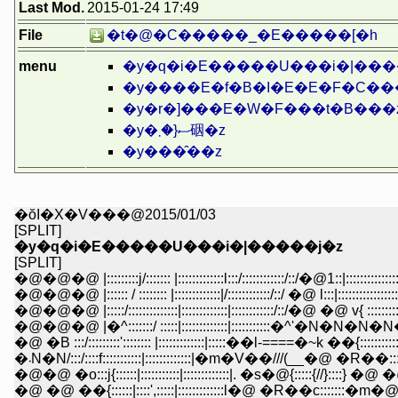
Last Mod.
2015-01-24 17:49
File
�t�@�C�����_�E�����[�h
menu
�y�q�i�E�����U���i�|���
�y����E�f�B�I�E�E�F�C��
�y�r�]���E�W�F���t�B���
�y�ސ{�܂䂩�z
�y���̑��z
�ŏI�X�V���@2015/01/03
[SPLIT]
�y�q�i�E�����U���i�|�����j�z
[SPLIT]
�@�@�@ |:::::::::j/::::::: |:::::::::::::l:::/::::::::::::/::/�@1::|:::::::::::::::::::
�@�@�@ |:::::: / :::::::: |:::::::::::::|/::::::::::::/::/ �@ l:::|:::::::::::::::::::
�@�@�@ |:::::/::::::::::::::|:::::::::::::|::::::::::::/::/�@ �@ v{ :::::::::::::
�@�@�@ |�^:::::::/ :::::|:::::::::::::|:::::::::::�^'�N�N�N�N�N��::
�@ �B :::/:::::::::':::::::: |:::::::::::::|:::::��l-====�~k ��{:::::::::
�܁N�N/:::/::::f:::::::::::|:::::::::::::|�m�V��///(__�@ �R��::
�@�@ �o:::j{::::::|:::::::::::|:::::::::::::|. �s�@{:::::{//}::::} �@ 