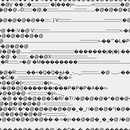
@�SV:::::::�R ::::|:::::|ا��� Ɂ@�@ށD:::::::.�@y' ��:::�:::::::::::::::`�[���j=-......
�@�@�@-=::::::::�j=-
:. } V:::::::::::............................::::::::
@ �@ �@ �@ ��::V�@ V::::::::::::::..............................................
�@�@�@�@�@�@
................................................:::::::::::::::=-��''
@�@�@�@�@
�@�@.........:::::::::::::::::::::::::::::::::::::�������j
:::..�@�@X:::::::::::::::::::::::::::::::........
�R::::::::.<�@ �M��������::::::::::::::::::::::::::::::::::::...
�@�@�@ �@ /::::::/ .|::::::::::::::::::::::::::::::::::::::�~�R�@{{�@�R::::
::::::::::::::::::::::::::::::::�j�=-
:::::::::::::::::�j=-...._
.�^�@ /�T}:| /�@�@{{����r��r���P�P�P�A��=-
�@ -=::::::::::::::�j=-...._
�@�@ / ,'�@ �'�@�@�@�S�R/ �T/ /�@�@�@�^�@�
@�@�@�@�@ -=::::::::::::::::::::...
�@�@�R/ �^�@�@�@�@�@�_�_/ /�@�@�^|�@
@�@�@�@�@�@�@�@-=::::::::::::::::..
�@�@�@�@��-�-=�j=��@�@�_�_�@ /�@ 
Q�_�_�@�@.�����=�{ . /::::::::::::::::::::::::::::::::::::