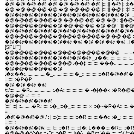
�@ �@ �@ �@ �@ �@ �@ �@ �@ |::::|| �@ |:|:l:�l__,,.....:|::::
�@ �@ �@ �@ �@ �@ �@ �@ �@ |::::|| �@ |:|:|:!:::::::::::::::|:
�@�@�@�@�@�@ �@ �@ �@ �@ �@ :::||�@�@::|{(��,__
�@�@�@�@�@�@ �@ �@ �@ �@ �@ :::|||�@��j��
�@�@�@�@�@�@�@�@�@�@�@�@�@�@::|||/ j�@j: j{:
�@�@�@�@�@�@�@�@�@�@�@ �@ �@ ::||�@{ j{: j{ : : 
�@�@�@�@�@�@�@ �@ �@ �@ �@ �@ ::|�_j{: i{ : : /
[SPLIT]
�@�@�@�@�@�@�@�@�@�@�@�@ _....-=�j�P�
�@�@�@�@�@�@�@�@�@ _,r��:::::::::::::::::::...........
�@�@�@�@�@�@�@ .��{::::::::::::���................���.
�@�@�@�@�@�@
.�:/:��:.................�_.......::::::
=:::::::�P�P
�@ �@ �@ �@
/::/::::......�R..................::.�A::
�@�@-=::::::::::
�@�@�@�@�@
'::::'::::|:::.........�R.::::::::.�_:::�_:::
=::::::::
.�@�@�@�@ / : |::::{::::::::::::::l::�R::::::::
=:::::::
�@�@�@�@/:l:::::l::::::�R ::::::::|�::L���::::�
�@�@ �^{:�n:::ށD:::::�R::::::|r�}_,�Bz