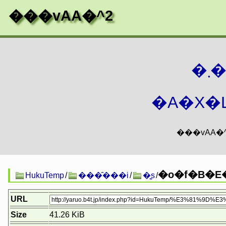
���vAA�^2
�
�A�X�L
�o�f�B�E
HukuTemp
/
���̑���i
/
�͍s
/
URL
Size
41.26 KiB