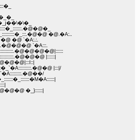
:::�_
:::�_�_
::::::�_j��\�\�_
:::::�_:::::::.�@�@�_
::��:�l�����������Ƃb�ځ^.:.:.:.:.:.:.j�A:::::::::::�_::::::::::�_:::.�@�@ �@.�A:..
:::. �@ �@ `�A:.:.
`�A::(�_::::::`�A:::::::::::::::.�@�@�@ `�A:::.
A::::::::::::::.�@�@�@�@|::::::
:::::::::::::.�@�@�@ |::::::|
::�_�_�A:::::::::::.�@�@�@|:::l::|
::::�_`�A::::::::::.�@�@ |:::|/
::::`�A:::::::::.�@��/
:::�_:::::::�M�A::::::|
::|
�_�@�@�@�@ �_}::::::|