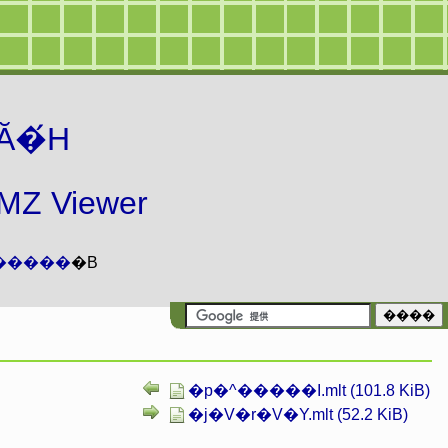
Ă�́H
 Viewer
�����
�B
�p�^�����I.mlt (101.8 KiB)
�j�V�r�V�Y.mlt (52.2 KiB)