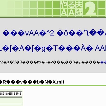
܂� ���vAA�^2 �ŏ��Ղ��
�[�A�[�g�T���Ȃ� AAMZ
���vAA�^2�͍X�V�𖳊����ŋx�~�v���܂��B�ڂ�����
�
�R���v���b�N�X.mlt