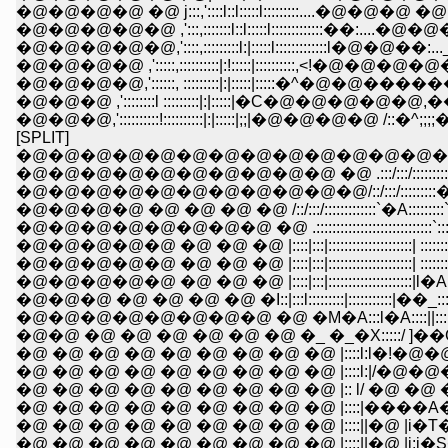
�@�@�@�@ �@ j:::,'::::l::l:::::l:::::::::....�@�@�@ �@ �P�
�@�@�@�@�@ ,':::,:::::::l::l:::::l:::::::::::::��:....�@�@
�@�@�@�@�@,'::::,:::::::::l:|:::::l:::::::::::::l�@�@��:...__... -
�@�@�@�@ ,':::::,::::::::::|:!:::::|::::::::::,<!�@�@�@�@�@�@�
�@�@�@�@,'::::::, :::::::::|:|:::::|:::::�^�@�@������@��-�]
�@�@�@ ,'::::::::l :::::::::|:|:::::|�C�@�@�@�@�@,��_Y�Ĺ
�@�@�@,'::::::::::!::::::::::|:|:::::|;;|�@�@�@�@ /::�^;;;;�_�.�
[SPLIT]
�@�@�@�@�@�@�@�@�@�@�@�@�@�^::::::'":::::::::::::::::
�@�@�@�@�@�@�@�@�@�@ �@ .:::/:::/:::::::::::::::::::::::::::::
�@�@�@�@�@�@�@�@�@�@�@/::/:::/:::::::::�A:::::::::`�A::::::::
�@�@�@�@ �@ �@ �@ �@ /::/:::/:::::::::::::`�A:::::::::`�A::::::::::|
�@�@�@�@�@�@�@�@ �@ .:::::::::::::::::::::::::::::`::::::::::
�@�@�@�@�@ �@ �@ �@ |::::|:::|:::::::::::::::::::::| :::::::::::::�M
�@�@�@�@�@ �@ �@ �@ |::::|:::|:::::::::::::::::::::| :::::::::::::
�@�@�@�@�@ �@ �@ �@ |::::|:::|:::::::::::::::::::::|l�A:::::::::::||:
�@�@ �@ �@ �@ �@ �@ �@ �_ �_�X:::::/ ]��Ɠ~||:::::::|:|
�@ �@ �@ �@ �@ �@ �@ �@ �@ |::::l:l�!�@�@�@��r�q�j
�@ �@ �@ �@ �@ �@ �@ �@ �@ |::::l:|/�@�@�@ �@ .,.,., ||
�@ �@ �@ �@ �@ �@ �@ �@ �@ |:: l/ �@ �@ �@ �@ �@ 
�@ �@ �@ �@ �@ �@ �@ �@ �@ |::::|����A�@ �@ �@ �@ :|:
�@ �@ �@ �@ �@ �@ �@ �@ �@ |::::||�@ |i�T�..�A�@ �@ |:
�@ �@ �@ �@ �@ �@ �@ �@ �@ |::::||�@ |j:j�S�@�@�@�@|: