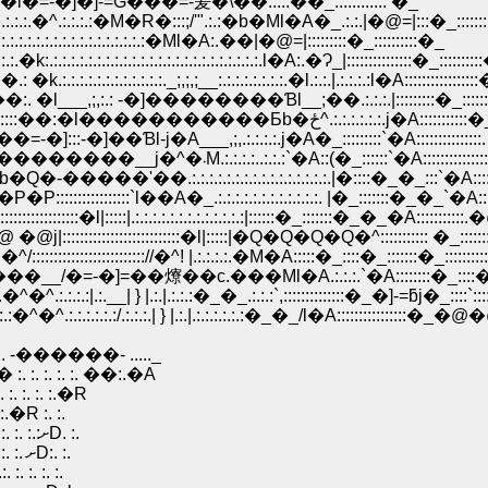
�l�=-�]�]-=Ɠ���=-爰�\��.:.:.��_:::::::::::: �_
.:.:.:.:�M�R�:::;/'".:.:�b�Ml�A�_.:.:.|�@=|:::�_:::::::
:.:.:.:.:.:.:.:.:.:.:.:.:�Ml�A:.��|�@=|:::::::::�_::::::::::�_
.:.:.:.:.:.:.:.:.:.:.:.:.:.:.:.l�A:.�Ɂ_|:::::::::::::::�_:::::::
:.:.:.:.:.:.:._;,;,;__:.:.:.:.:.:.:.:.�l.:.:.|.:.:.:.:l�A:::::::::::
. �l___,;,:.: -�]��������Ɓl__;��.:.:.:.|:::::::::�_:::::
�@�@�@�@�@�@�@�@/::::|�L�A.:.:.:|/:::::::::::::::::::
��=-�]:::-�]��Ɓl-j�A___,;,.:.:.:.:.j�A�_:::::::::`�A::::::::::::
. �@ �@ �@ �@ /:::://|::|:::`�A�M�=�]----=��Ɓ_����������__j�^�܁M.:.:.:.:..:.:.:
.:��/�lƂb�Q�-�����'��.:.:.:.:.:.:.:.:.:.:.:.:.:.:.:.:.|�::::�_�_:::`�
��P�P:::::::::::::::::`l��A�_.:.:.:.:.:.:.:.:.:.:.:.:. |�_:::::::�_�_`�A
::|::::::::::|::|:::|:::::::::|.:.:.:.:.:.:.:.:.:.:.:.:.:|�܁_::::::::::::::::::::::::::::�l|:::::|.:.:.:.:.:.:.:.:.:.:.:.:.:|::::::�_:::::
|�@ �@j|:::::::::::::::::::::::::::�l|:::::|�Q�Q�Q�Q�^::::::::::: �_:::
:::::::::::::::::::://�^! |.:.:.:.:.�M�A:::::�_::::�_:::::::�_::::::
����__/�=-�]=��爎��c.���Ml�A.:.:.:.`�A::::::::�_::::�_::::
.:.:|.:.__| } |.:.|.:.:.:�_�_.:.:.:`,::::::::::::::�_�]-=ƃj�_::::`:::::
:.:.:.:.:.:/.:.:.:.| } |.:.|.:.:.:.:.:.:�_�_/l�A::::::::::::::::
����- ....._
 :. :. :. ��:.�A
. :. :. :.�R
:.�R :. :.
�@�@�@�@�@�@ /:. :�^: /:. :. :. ,:. :. :. :. :�R:. :.:�_:. :. :. :.:ށD. :.
�@�@�@�@�@�@�: /:. :./: :/:. :/:. :. :. |:.l:. :.ށD:. :. �_:. :. :. ށD:. :.
,':. :./:. /:. :. |:. :. :. :. :. :. :. :�R:. :. :.:ށD.:. :. :. :. :.