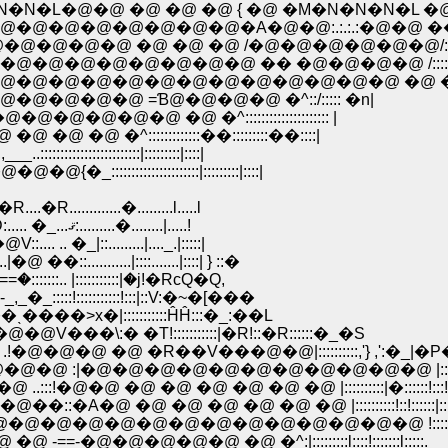
N�N�N�N�L�@�@ �@ �@ �@ { �@ �M�N�N�N�L �@ ::::
@�@ :.:.:.:.:�@�@�@�@�@�@�@�@�@�A�@�@:.:.:.:�@�@ 
@�@�@�@�@�@�@�@�@�@ �@ �@ �@ /�@�@�@�@�@�@/::::
@�@�@�@�@�@�@�@�@�@�@�@�@�@ �� �@�@�@�@ /:::::
:.�@�@�@�@�@�@�@�@�@�@�@�@�@�@�@�@�@�@ �@ �::::
�@�@�@�@�@�@�@�@ =Ɓ@�@�@�@ �^::/::::: �n|
@�@�@�@�@�@�@�@ �@ �^::::::::::::::::::::: |
 �@ �@ �@ �@ �^:::::::::::::��:::::::::��::::|
:::::::::::::::::::::|:::::::::|::::|
{�_::::::::::::::::::::::|:::::::::|::::|
...�R....�R.............�.........l.....l
�@�@�@�@|:::,':::!::::::::|:::/::::::/!........ .................. ............|ށD:..... �_...ޤ:.........�........|.....!
::.... .. �_|::.........|...._.|:::::|
�@ ��::...........|::::.......|::::| } ::�
�@'::::::/|:::::::|::::::/====V::::::::::::..........:|::�:/:؁�==�:::::::.. |:::::::::::|�j!�RсQ�Q,
z--_,_�_:::::!:::::::::::!:::|::V:�~�[���
�/��ˎ����>x�|:::::::::::ĤĤ:::�_:��L
::|:�R|�@V���\:؁@�R�[�]' ���@�@V���\:� �T!:::::::::::|�R!::�R::::::�_�S
 .!�@�@�@ �@ �R��V���@�@|::::::::::,'} ,':�_|�P
�@ :|�@�@�@�@�@�@�@�@�@�@�@ |::::::::::'
::!�@�@ �@ �@ �@ �@ �@ �@ |::::::::::|�::::::!:::!
:�A�@ �@ �@ �@ �@ �@ �@ |::::::::::!::!::::::|:::
@�@�@�@�@�@�@�@�@�@�@�@�@�@ !:::::::::l:::|:::
==-�@�@�@�@�@ �@ �^:|:::::::::l::::!:::::::l:::::.