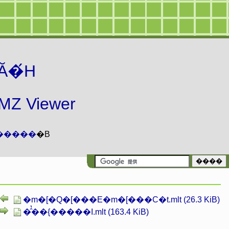
Ă�́H
 Viewer
�����
�B
�m�[�Q�[���E�m�[���C�t.mlt (26.3 KiB)
�̂̔��{�����I.mlt (163.4 KiB)