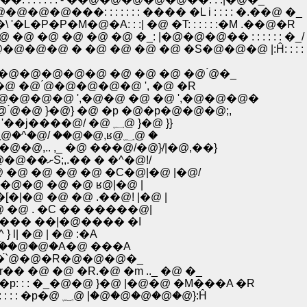
 : : : : : : ���� �L i : : : : �.��@ �_
P�M�@�A: : :| �@ �T: : : : : :�M .��@�R
�@ �@ �@ �@ �_: |�@�@�@�� : : : : : : �_/
 � �@ �@ �@ �@ �S�@�@�@ |:Ĥ: : : : : :
�@�@�@�@ �@ �@ �@ �@ ́@�_
@ �@ ́@�@�@�@�@ ', �@ �R
�@�@�@�@ ',�@�@ �@ �@ ',�@�@�@�
 ́@�@ }�@} �@ �p �@�p�@�@�@;,
�@�@�V�@ �o�@�@ʁ@/r �R��` j�n�@�@ }} '��j����@/ �@ ؁@ }�@ }}
�@�@{�@�@ ���@ �o{// �R{ �_|�@ ���@/؁@�^�@/ ��@�@,ʁ@؁@ �
@�@,.. ,_ �@ ���@/�@}/|�@,��}
.�@�@V{�ȁ@ �@ {`�@,�^''��`�@�@�@�@�@�@��ށS;,.�� � �^�@!/
�@ �@ �@ �@ �C�@|�@ |�@/
@�@ �@ �@ ʁ@|�@ |
�@ �@ �@ .��@! |�@ |
 �@ . �C �� �����@|
�@ ���� ��|�@���� �I
} l| �@ | �@ :�A
 }::.:.ؔ��@�@�A�@ ���A
} }::.:��`́@�@�R�@�@�@�_
r�� �@ �@ �R.�@ �m .._ �@ �_
p: �p: : : �_�@�@ }�@ |�@�@ �M���A �R
�@�@�@�@|�@�@ |�@ { i�@ �o : : : : : : : ���: : : : : �p�@ ؁@ |�@�@�@�@�@}:Ĥ