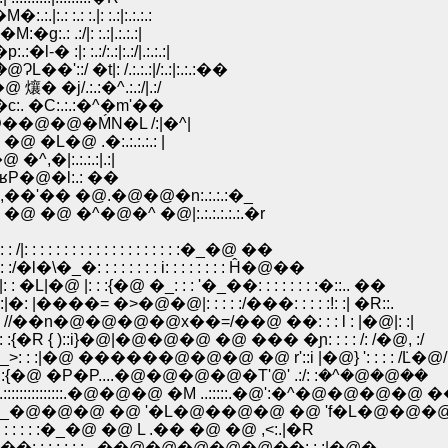
|:.: :.: :.|: :.:|:.:.:.:
�g:.: .:/|: :.:|.:.:.:|
|: :.:/:.:|:.:/|.:.:.:|
.:��:.:/:.:.:.|i �s�@|��'::::؁@�@�@ɁL��'::/ �t|: /.:.:.:|/:.:|:.:.:��
� �j/.:.:�^.:.:/|.:/
::..__�c:. �C:.:.:�^�m'��
_:.:.�M�s�܁@�@�@�@r �@��@�@�ḾN�L /:|�^|
@ �@ �L�@ .�:.:.:.:.: |
 �^,�|:.:.:.:|.:|
@�l�@�@ �ʁP�@�l:.: ��
Q,��'�� �@.�@�@�n:.:.:.:�_
@ �@ �^�@�^ �@|:.:.:.:.:.:.�r
: : : : : : : : : : : : : : : :�_�@ ��
�: : : : : : : : i: : : : : : : : Ĥ�@��
 |: : :{�@ �_: : : '�_��: : : : : : : :�::.. ��
���= �>�@�@|: : : : :/���: : : : :!: :| �R::.
/��n�@�@�@�@x��=/��@ ��: : : l : |�@|: :|
 { )::i}�@|�@�@�@ �@ ��� �ɲ: : : : /: /�@, :/
@ ������@�@�@ �@ r'::i |�@} ': : : : /݁L�@/
{�@ �P�P....�@�@�@�@�T'݁@' .:/: :�^�@�@��
::::::::::::::.�@�@�@ �M ..:::::.�@':�^�@�@�@�@ 
: : : �_�@�@�@ �@ '�L�@��@�@ �@ 'f�L�@�
 : :�_�@ �@ L .�� �@ �@ ,<:.|�R
 : : : : - ��@�@�@�@�@��: : :|�@�_