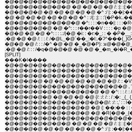
�@�@�@�@�@�@�@�@�@�@�@�@�@�@/:|�R:
�@�@�@�@�@�@�@ �@ �@ �@ �@ /: :|: :{:�l �@ 
�@�@�@�@ �@ �@ �@ �@ �@ �^ :/ |: :��|:���
�@ �@ �@ �@ �@ �@ �@ �^ : :/{: ;|: : :'(�P�k..�� 
�@�@�@�@�@�@�@�@ �^: : : :�n��|: : : :�R��@`
�@�@�@�@�@ �@ �^: : : r��r��V : : : : �p �@ �
�@�@ �@ �@ �^: : : :.:/|�@ �i: : �r:�_: : � �P
.�@ �@ �@ /: : : /: /�@L_�@`��_:�l:.�Ɂ^���
�@�@ �@ /: : : /�^ �@ �@ �_�@�P}: :ʁ@�@�
.�@ �@ /: : : /�q�@�@�@ �@ �@ �_�m_�l�R_
[SPLIT]
���K�l����
�@�@�@�@�@�@�@�@�@�@�@�@�@�@
�@�@�@�@�@�@�@�@�@�@�@�@�@�@�@�
�@�@�@�@�@�@�@�@�@�@�@�@�@�@�@ �^
�@�@�@�@�@�@�@�@�@�@�@�@�@ , ' : : :': : : : : :.:/: : 
�@�@�@�@�@�@�@�@�@�@ �@ �^: : : /: : /: /: /: �: : : : /
�@�@�@�@�@ �@ �@ �@ �@ {/: :/: /: : / :�: _{_ {_ : : :
�@�@�@�@�@�@�@�@�@�@�@/: :/: :,' : : l��{x��
�@�@�@�@�@�@�@�@�@ �@ {: ��:�� : : �Y��'
�@�@�@�@�@�@�@�@�@ �@ �R{�@�_{�_: {��爿�
�@�@�@�@�@�@�@�@�@�@�@�@�@�@/:|�R:_:
�@�@�@�@�@�@�@ �@ �@ �@ �@ /: :|: :{:�l �
�@�@�@�@ �@ �@ �@ �@ �@ �^ :/ |: :��|:���