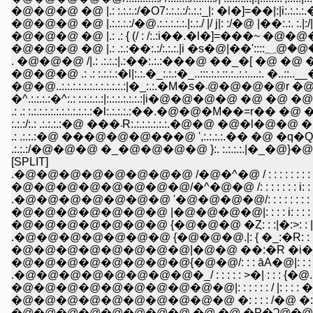
�@�@�@ �@ |.: :.:.:.:/�O7:.:.:.:/:.:.:_|: �l�]=��|:|i:.:.:.:.�M�:.:.
�@�@�@ �@ |.:.:.:.:/�@.:.:.:.:.:.|:.:./ |/ j|: :/�@ |��:.:. :.|:/|�M:
�@�@�@ �@ |.: .: { (/ : /:.:i��.�l�]=���~ �@�@�p:.:�l-� :
�@�@�@ �@ |.: .:
. �@�@�@ /|.: .:.:.:|.:��:.:.:���@ ��_�[ �@ �@ �@ 爙
�@�@�@ .: .: :.:.:.:�l|:.:.�_:.:.:�_..:::.:.:.::.:..:.:....:. �..
�@�@..:.:.:.:.:.:.:.:.:.:.:.:|�
�^.:.:.:.:�^:.: :.:.:.:.:|:.:.:.:.:.:.:|i�@�@�@�@ �@ �@ �
.: .: :.:.:.:.:.:.:.:.:.:.:.:�l:.:.:.:.:��.�@�@�M��=r�� �@ �@
:.:.:/:.: .:.:.:.:�@ ���܁R:.:.:.:.:.:.:.�@�@ �
.: .:.:.:�@ ���@�@�@���@ ',:.:.:.:.�� �@ �q�
.:.:.:/�@�@�@ �_�@�@�@�@ }:. :.:.:.:.|�_�@}�@ �
[SPLIT]
.�@�@�@�@�@�@�@�@ /�@�^�@ / : : : : : : : : : : /|: : : : 
�@�@�@�@�@�@�@�@/�^�@�@ /: : : : : : : i: : : :/�l�\�_
.�@�@�@�@�@�@�@ '�@�@�@�@/: : : : : : : : |: : �L|�@
�@�@�@�@�@�@�@ |�@�@�@�@|: : : : i: : : : :|�: |�
�@�@�@�@�@�@�@ {�@�@�@ �Ȥ: : :|�:>: : | /
.�@�@�@�@�@�@�@ {�@�@�@.|: { �_:�R: : : :{�R
�@�@�@�@�@�@�@�@|�@�@ ��:�R �i�_>: : :|�
�@�@�@�@�@�@�@�@{�@�@/: : : āA�@|: : : :
.�@�@�@�@�@�@�@�@�_/ : : : : : >�| : : : {�@..:
�@�@�@�@�@�@�@�@�@�@|: : : : : : / |: 
�@�@�@�@�@�@�@�@�@�@ �: : : : /�@ �: : : :
�@�@�@�@�@�@�@�@ �@ �@ �P�Ɂ@�@��: : :