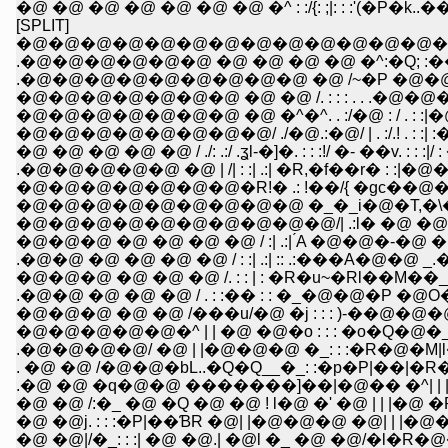
�@ �@ �@ �@ �@ �@ �@ �^ : :/{: ;|: : :'(�P�k..�� 
[SPLIT]
�@�@�@�@�@�@�@�@�@�@�@�@�@�@_,.�@
.�@�@�@�@�@�@ �@ �@ �@ �@ �^:�Q; :��[
.�@�@�@�@�@�@�@�@�@ �@ /~�P �@�
�@�@�@�@�@�@�@ �@ �@ /. : : : . . .�@�@�@�@
�@�@�@�@�@�@�@ �@ �^�^. . :/�@ : / . : :|�@l . : : 
�@�@�@�@�@�@�@�@/ ./�@.:�@/ | . :/.! . : :| :�� : : 
�@ �@ �@ �@ �@ / ./: .:/ .ʓl-�]�. : : :!/ �- ��v. : : :|/ 
.�@�@�@�@�@ �@ | /| : :| .:| �R,�f��r� : :|�@��.,_
�@�@�@�@�@�@�@�R!� .: !��/{ �gc��@�_l�@
�@�@�@�@�@�@�@�@�@ �_�_i�@�T,�\�@�@ 
�@�@�@�@�@�@�@�@�@�@/| .:l� �@ �@�@�
�@�@�@ �@ �@ �@ �@ / :| .:| ́A �@�@�-�@ �@�@
.�@�@ �@ �@ �@ �@ / : :| .:| :: .:���A�@�@ _.�@�C
�@�@�@ �@ �@ �@ /. : : | : �R�u~�Rl��M��_ �v-�]
.�@�@ �@ �@ �@ / . : :�� : : �_�@�@�P �@O�@ |
�@�@�@ �@ �@ /���u/�@ �j : : : )-��@�@�@�
�@�@�@�@�@�^ | | �@ �@�o : : : �o�Q�@�_�^�Q
.�@�@�@�@/ �@ | |�@�@�@ �_: : :�R�@�M|l�P|�
. �@ �@ /�@�@�bL..�Q�Q__�_: :�p�P|��|�R�q |.
.�@ �@ �q�@�@ �������]��|�@�� �^| | |�_
�@ �@ /:�_ �@ �Q �@ �@ ! l�@ �' �@ | | |�@ 
�@ �@j. : : :�P|��ƁR �@| |�@�@�@ �@| | |�@�@�@
�@ �@|/�_: : :| �@ �@.| �@l �_ �@ �@/�l�R�@�@�@