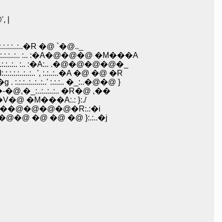
, |
.:..�R �@ `�@.._
..:.. :.. :�A�@�@�@ �M���A
:.. :.. :�A:.. .�@�@�@�@�_
,_�@�@�@�@�@.�@'ށ@�@ |�@�@.:.:,'�I:.:.:.:.:..:..:.. ', :.:..:..�A �@ �@ �R
..:..' :.:.:.. �_:..�@�@ }
:/!�@�@�@�@ �Q_�_�t�@�Q�m �@ /�@. ށ@..::} �@ ` �-�@,�_:..:..:..:.. �R�@ ,��
r(�Q�@-�]/ ,.:ށ@ ..:.:,���@�@�@ �V�@ �M���A:.: }:./
/,���@�@�@�@�R:.:�i
@�@ �@ �@ �@ }:.:..�j