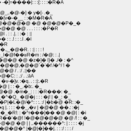
-�]=����|: : :{: : : :�R�A
-�] � y�[- .�_
v�-�__ : :�M�R�A
@�@�@�@ �@ �@�@�P�_�
 �@ . . . : : : :�P�R
.|. : :� : :|
.! : : :.l .�l
: �R
�@�R. : :| : : : !
f��ʁR�m : /�@: : .|
�@ �z�]� l}� ./� : �^
@,�@�@`�'�f /�^/ ! �
 / . :/ .:|��
: : .:/ . .:āA
v. :�q. . : :|:.�R
 : : �_.�b:. �_
@ .�m�_: : : :�R���: �_
_ �@�j : : : �j! | �_: �_
L�@/�^: : :. :/ |�b�@ �R: :�_
 : : : ��_,�v | �@�@ ��.: :�j
�R!: : �^r���]�� �@ �@| : �i
�R��'�@! !�@�@�@�@ �@ /! : : �_
 �@ | | ,.������^: | : : : : �j
�^ |�@|�]��|. : : :/ : : : /