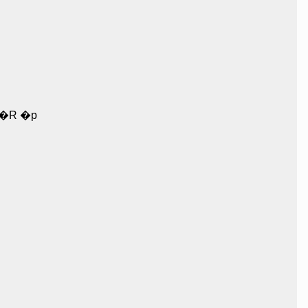
@�R �p