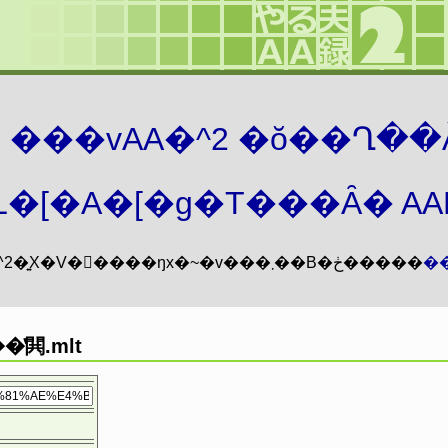
܂� ���vAA�^2 �ŏ��Ղ��
�[�A�[�g�T���Ȃ� AAMZ
���vAA�^2�͍X�V�𖳊����ŋx�~�v���܂��B�ڂ�����
�
���̔閧.mlt