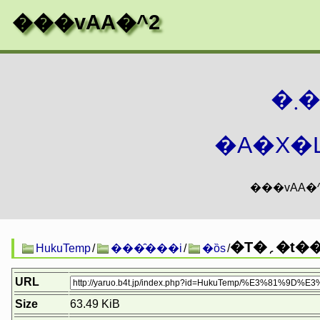
���vAA�^2
�
�A�X�L
�T�؍�t
HukuTemp
/
���̑���i
/
�ȍs
/
URL
Size
63.49 KiB