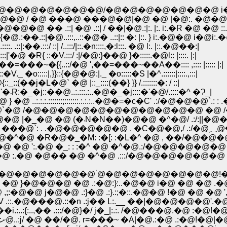
@�@�@�@�@�@/�@�@�@�@�@�@�@ i�@�
@ / �@ ���@ ���@�@|�@ �@ |�@:. �@�@�
| �@ .::| / ��|�@.:|:. |:. i:.�R �@ �@ ::.�@
�@..:::,..::�@� ..::|:: �: |::. } i:.�@�@ i�@i:.�@
:/ ::| /..:::/|::.�n::::,�:l:::. �@ l:. |::.�@��:|
�R{ ::�V.:::/ :|/�@:}��@ }�:::::.�@l:: |::::. |:|
��~�{{..::/�@ ',��=���~��A��:::: ,:::: |::::: |:|
::|,}}::{�@�@:|._ �o:::::�S |�^.::::::|::::.,:::|
�j�L�@` �@ |::_::::(��} }} /.:::::::�: / ::|
�@�@�@�@�@�@/�@�@�@ �M�R �::::| �R::'�܁R:�_�j::��@..:.:::.:..�@�_�j::::�'�@/.::::�^ �Ɂ_|
:.:::::::;:::::::.:.:.:..�@�=�c�C' .:/�@�@�@`.: : 
@�@�@���@ }�@`�@ /�@�@�@�@�@�@�@�@�@�@�@ �@ /�
�@�@�@�@ �@ l �@ �A�@ �_�@ |�@'�@�@�@ |�_�@ �@ (�܁N�N��)�@�@ �^
�@�@ �@ �@ 
�R�@�_�M: :�[: :�L�^ �@ , ��/�@�@�@�@�@�
 ':.�@ �_: : :�^ �@ �^�@.:/�@�@�@�@�@ �@ :|: :|
..�@�@ :.�@ �@�� �@ �^�@ .:::/�@�@�@�@�@�@ �@ |: :|
@�@�@�@�@�@ ́@�@�@�@�@�@�@�@!�@�
@ }�@�@�@ �@ .:�@:}:..�@�@ i�@ �@ �@ .�
@ j�@�@ .:}�@ .:}.:;�::.�@�@ !�@ �@ �@ ',
�@���@.::�n .:j�� L:.__ ��|�@�@�@�@'.�@
:{:..,�� .:::/�@}�/ j�_|:.:. /�@���@.�@ :�@!
�@�@�@ '�@.:�@.:: i�@ :�@�@�@���@.::jј�:ށ@..:j/ �@ ��/�@. r=���~ �A|�@.:�@ .:�@!�@|