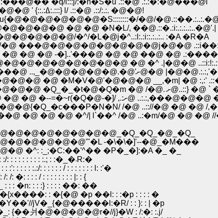
:���@�� �q/i:::j/:�n�S�u .::�@ .:.:�:�@���@i
�@ �@ ��:ʁ@.:..:{:..', ::.:..�@{/|��f'i��Ĥ���@�R�@�@ ' {::.:ߡ:.:::} l/ .::�@ .::/:.:. �@�@!
_�u{�@�@�@�@�@�@�S::::::::�/�@/�@.::��.:..:.�@'
::}�@�@�@�@�@ �@ �@ �N�L/, ��@.::�.:i:.:.:..:..�@'.|
�@�@�@�@�@/�^/�L�@j�^..:l:.:i::.:..:.. :�A �R�A
�@ ���@�@�@�@�@�@�@�@j�@�@ .::i��:.:.:.:.
 �@ �@ -�]..'���@ �@ �@ ��@ �@ .:����:.:.:
@�@�@�@�@�@�@�@ �@ �^ .|�@�@ ..::i:!:.:.:.:..
�@�@�@�@�@�@�@�@�@�@j.:/�@ .::} '.::i:::���@ ..
�M�V�@'�@�@�@ __,�m| �@ :,:' .::�g . :.:.:..:..:
.�@�@�@�@�@�@�@ �^ �@..::�^�@.:.
.�@�@�@�@�@�@ �V .: .:�^�@ ..:.:/ �����@ �@ �@ �--=�~
�@�@�@{�Q_�c���P�N�N/ /�@ ..:://�@ �@ �@ 
 �@ �@ �@ �^/| l`��^ /�@ ..:�m/�@ �@ �@ //�
�@�@�@�@�@�@�@_�Q_�Q_�@_�Q_
@�@�@�@'"�L -�\�\�]'--�@_�M���
: :_;�C:��'^�� �P�_�]:�A �_ �_
�@�@�@�@ �@ �@ �@ �@ �@ �@ �@ /: : �V: :/: : : : : : : : : :.; : :�_�܁R:�
: : : : / : : : : : : : l: :'�
 : : : : : : : : |: : {
 �n: : : :} : : : : ��: ��
��: : �{�@ �p ��l: : :�p : : : : �
//jV�_{�@�����l:�R/ : : }: : | �p
爿�@�@�@�@r�//j}�W : /:�: :.j/