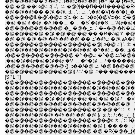
�@�@�@��.:/ �@ .:. !�@.:�@ �@ |�^ |�.� {�@..
�@�@�@��i�@,�@..::l.:. '. ::..:.. ',�@�V{��'�(
�@�@�@ii.�@'.�@.::l::{::. �::.:.. '.:�o{�@V:::�:.:
.�@ �@ i! �@ :�A:l��::...�_:. �S`�@�S::::::Ɂ@�@
�@�@�@�@�@�@ �_.�@�_::...` �--�@ �N�L//
�@�@�@�@ �@ �@ �@ �@ �� �R�ȁ@:i'. �@ �@
�@ �@ �@ �@ �@ �@ �@ �� .:,'�@..:.�@,ʁA�@�
�@�@�@�@�@�@�@�@�@ �^�@ .::��.:.:j/�@�@�@ �@ 
.�@�@�@�@�@�@ {{ .::��/�@ ..:.:/�@ !!�@
�@�@�@�@�@�@�@}}:/.::/ �@ .::�� �@�����@
[SPLIT]
�@�@�@�@�@�@�@�@�@�@�@�@�@�@
�@�@�@�@�@�@�@�@�@�@�@�@�@�@�@�
�@�@�@�@�@�@�@�@�@�@�@�@�@�@�@ �^
�@�@�@�@�@�@�@�@�@�@�@�@�@ , ' : : :': : : : : :.:/: : 
�@�@�@�@�@�@�@�@�@�@ �@ �^: : : /: : /: /: /: �: : : : /
�@�@�@�@�@ �@ �@ �@ �@ {/: :/: /: : / :�: _{_ {_ : : :
�@�@�@�@�@�@�@�@�@�@�@/: :/: :,' : : l��{x��
�@�@�@�@�@�@�@�@�@ �@ {: ��:�� : : �Y��'
�@�@�@�@�@�@�@�@�@ �@ �R{�@�_{�_: {��