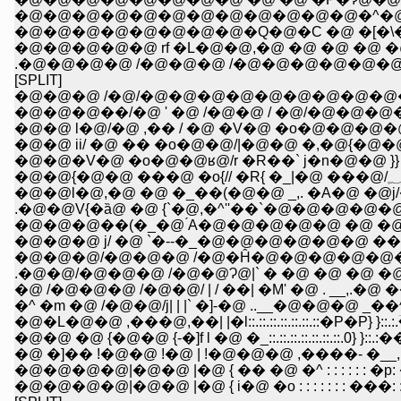
�@�@�@�@�@�@�@�@�@�@�@�@�^�@�@�@�@���:
�@�@�@�@�@�@�@�@�Q�@�C �@ �[�\�\ '�L�P�
�@�@�@�@�@ rf �L�@�@,�@ �@ �@ �@ �@ �@ 
.�@�@�@�@ /�@�@�@ /�@�@�@�@�@�@�@�@�@
[SPLIT]
�@�@�@ /�@/�@�@�@�@�@�@�@�@�@�@
�@�@�@��/�@ ' �@ /�@�@ / �@/�@�@�@�
�@�@ l�@/�@ ,�� / �@ �V�@ �o�@�@�@
�@�@ ii/ �@ �� �o�@�@/|�@�@ �,�@{�@�@
�@�@l�@,�@ �@ �_��(�@�@ _,. �A�@ �@j/�
�@�@�@��(�_�@ ́A�@�@�@�@�@ �@ �@ 
�@�@�@ j/ �@ `�--�_�@�@�@�@�@�@ ���
�@�@�@/�@�@�@ /�@�Ĥ�@�@�@�@�@�[�|
.�@�@/�@�@�@ /�@�@Ɂ@|` � �@ �@ �@ �@
�@ /�@�@�@ /�@�@/ | / ��| �M' �@ . __,.
�^ �m �@ /�@�@/j| | |` �]-�@ ..__�@�@�@ _��^ 
�@�L�@�@ ,���@,��| |�l::.::.::.::.::.::.::�P�P}
�@�@ �@ {�@�@ {-�]f l �@ �_::.::.::.::.::.::.::.0
�@ �]�� !�@�@ !�@ | !�@�@�@ ,����- �__,
�@�@�@�@|�@�@ |�@ { �� �@ �^ : : : : : : �