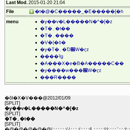
Last Mod.
2015-01-20 21:04
File
�t�@�C�����_�E�����[�h
menu
�y��v�L�����N�^�[�z
�T�؍�t��
�T�؍����
�V�{�ō�
�y�T�؍�Ɗ֌W�ҁz
����ߔg
�A���X�e�B�A�����C��
�y����w���֌W�ҁz
���R����
�ŏI�X�V���@2012/01/09
[SPLIT]
�y��v�L�����N�^�[�z
[SPLIT]
�T�؍�t��
[SPLIT]
�@�@�@�@�@/.:.:.:.:.:.:/ /.:.:.:.:/.:.:.:.:/| .:.:.:.:.:|:|:.:.:.:.',:.:.:|:.:.|