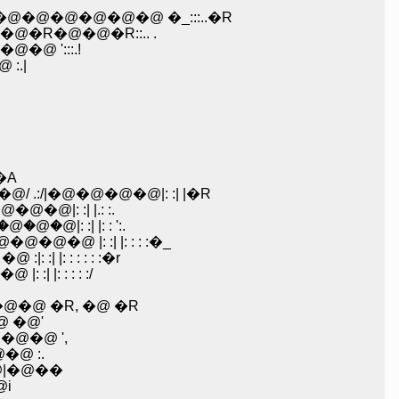
@�@�@�@�@ �_:::..�R
@�R�@�@�R::.. .
�@ ':::.!
 :.|
.�A
@/ .:/|�@�@�@�@|: :| |�R
�@/ .:/:||�@�@�@�@|: :| |.: :.
�� �@ �__�Q�j`|�@�@�@�@ ���@`: . .�@�@�@�@�@ . �C�@�@,/ .:/�@؁@�@�@�@|: :| |: : ':.
@ |: :| |: : : :�_
 |: : : : : :�r
 |: : : : :/
@ �R, �@ �R
@ �@'
�@�@ ',
�@ :.
�@|�@��
�@i