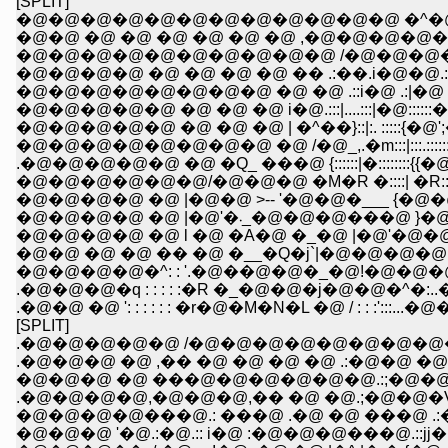
[SPLIT]
�@�@�@�@�@�@�@�@�@�@�@�@ �^�@�
�@�@ �@ �@ �@ �@ �@ �@ ,�@�@�@�@�@�
�@�@�@�@�@�@�@�@�@�@ /�@�@�@�@�@�@ �� .::
�@�@�@�@ �@ �@ �@ �@ �� .:��.i�@�@.:{�@.:��.::|
�@�@�@�@�@�@�@�@ �@ �@ .::i�@ .:|�@ .::::. .::|:��.::
�@�@�@�@�@ �@ �@ �@ i�@.:::|....:::|�@::::::�:::|'�@ 
�@�@�@�@�@ �@ �@ �@ | �^��}::|:. :::::{�@';��=�
�@�@�@�@�@�@�@�@ �@ /�@_,.�m:::|:::.:::::::�V._ �o:::
.�@�@�@�@�@ �@ �Q_ ���@ {::::::|�::::::::{{�@{::_::(�
�@�@�@�@ �@ |�@�@ >-- '�@�@�___ {�@�@ } �@ ..:.:.
�@�@�@�@ �@ |�@'�܁_�
�@�@�@�@�^: : '.�@��@�@�_�@!�@�@�@�^�@ 
.�@�@�@�q : : : : :�R �_�@�@�j�@�@�^�:..�@ �@
.�@�@ �@ ': : : : : : �r�@�M�N�L �@ / : : :':::.
[SPLIT]
.�@�@�@�@�@ /�@�@�@�@�@�@�@�@�
.�@�@�@ �@ ,�� �@ �@ �@ �@ .:�@�@ �@ �
�@�@�@ �@ ���@�@�@�@�@�@.:;�@�@ ,;:�@�
.�@�@�@�@,�@�@�@,�� �@ �@.;�@�@�V .::.
�@�@�@�@���@.: ���@ .�@ �@ ���@ .:��i.:..