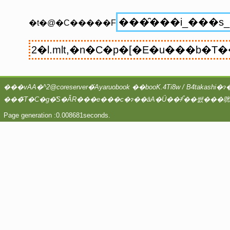
�t�@�C�����F
Page generation :0.008681seconds.