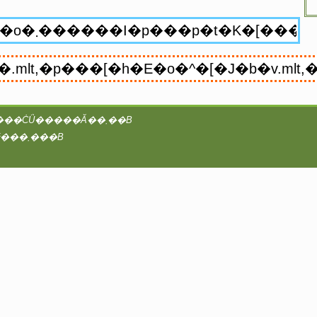
���vAA�^2@coreserver�́Ayaruobook ��booK.4Ti8w / B4takashi�ɂ���ĊǗ�����Ă��܂��B
���̃T�C�g�̑S�ẴR���e���c�ɂ��āA�Ǘ��҂͒��쌠���咣���܂���B