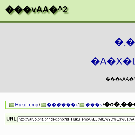
���vAA�^2
�
�A�X�L
�o�
HukuTemp
/
���̑���i
/
���s
/
URL