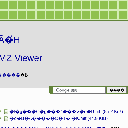
Ă�́H
 Viewer
�����
�B
�f�g���C�g���^���V�e�B.mlt (85.2 KiB)
�e�B�A�����O�T�[�K.mlt (44.9 KiB)