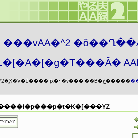
܂� ���vAA�^2 �ŏ��Ղ��
�[�A�[�g�T���Ȃ� AAMZ
���vAA�^2�͍X�V�𖳊����ŋx�~�v���܂��B�ڂ�����
�
܂������I�p���p�t�K�[���YZ