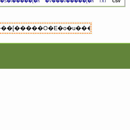
�S�\�����[�h
�V���v�����[�h
TXT
CSV