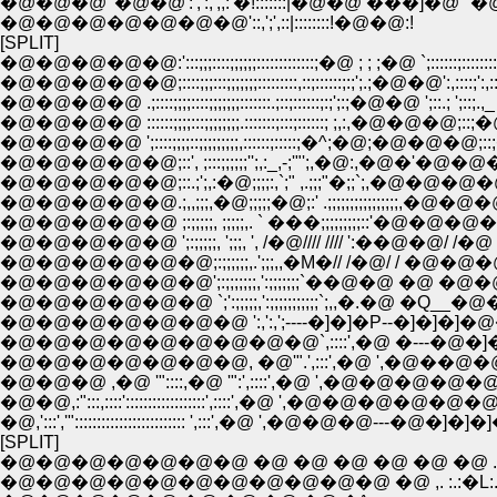
�@�@�@ '�@�@':',':,',,:'�!:::::::|�@�
�@�@�@�@�@�@�@'::,';',::|::::::::!�@�@:!
[SPLIT]
�@�@�@�@�@:':::;;;::::;;;;;;:::::::::::::;�@ ; ; ;�@ `;::::::;:::::::::`;:::::::::
�@�@�@�@�@;::::;;;:::;;;;;;;:::::::::,::;::::::;:;';.;�@�@':,::::;':,:::::::::;;,':
�@�@�@�@ .;::::;;;;::::;;;;;;;:::::::.;::;::::::;:;';:;�@�@ ';::.; ';::;.,_ .;;;. ';
�@�@�@�@ ::::::;;;;:::;;;;;;;;.:::::::;:::;::::::; ;,:,�@�@�@;::;�@;:;:::::
�@�@�@�@ ';::::;;;;::;;;;;;;;;,::::::;:::::;�^;�@;�@�@�@;::;�@; ;::::::;
�@�@�@�@�@;::', ;:::;;;;;;'';,:_,-;'"';,�@:,�@�'�@�@�@' �@' _,.
�@�@�@�@�@;::.;';,:�@;;;;:,`;" ,.;;;"�;;`;,�@�@�@�@�
�@�@�@�@�@.;,,;;;,�@;;;;;�@;:' .;;;;;;;;;;;;;;;;,�@�@�@�@
�@�@�@�@�@ ;:;;;;;, ;;;;;,. ` ���;;;;;;;;;::'�@�@�@�@�@
�@�@�@�@�@ ';:;;;;;, ';;;, ', /�@//// //// ':��@�@/ /�@ /�@l/ 
�@�@�@�@�@�@;:;;;;;;,.';;;,,�M�// /�@/ / 
�@�@�@�@�@�@';:;;;;;;;,':;;;;;;;`��@�@ �@ �@�@�@
�@�@�@�@�@�@ `;':;;;;;,':;;;;;;;;;;;`;,,�.�@ �Q__�@
�@�@�@�@�@�@�@ ':,':,';----�]�]�P--�]�]�
�@�@�@�@�@�@�@�@�@`,::::',�@ �---�@�]
�@�@�@�@�@�@�@, �@'".',:::',�@ ',�@�
�@�@�@ ,�@ '"::::,�@ '":',::::',�@ ',�@�@
�@�@,:":::,::::'::::::::::::::::::',::::',�@ ',�@
�@,':::','"::::::::::::::::::::::::: ',:::',�@ ',�@�@�@---�@�
[SPLIT]
�@�@�@�@�@�@�@ �@ �@ �@ �@ �@ �@ .�
�@�@�@�@�@�@�@�@�@�@�@ �@ ,. :.:�L:.:.:.:.:.:.:.:.:.