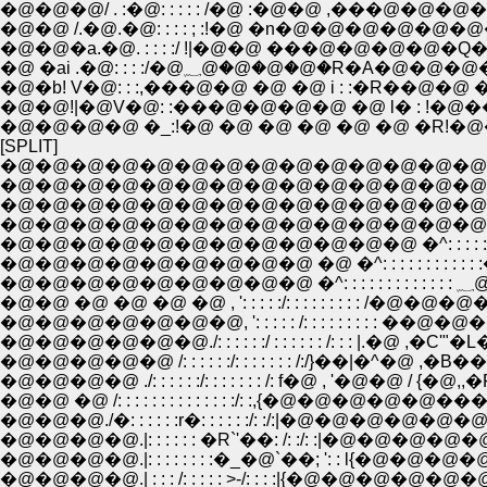
�@�@�@/ . :�@: : : : : /�@ :�@�@ ,���@�@�@�@�@�@�@�
�@�@ /.�@.�@: : : : ; :!�@ �n�@�@�@�@�@�@�@�@�@�@
�@�@�a.�@. : : : :/ !|�@�@ ���@�@�@�@�Q�@�@�@�@�@
�@�b! V�@: : :,���@�@ �@ �@ i : :�R��@�@ �@ �@
�@�@!|�@V�@: :���@�@�@�@ �@ l� : !�@��
�@�@�@�@ �_:!�@ �@ �@ �@ �@ �@ �R!�@�@�
[SPLIT]
�@�@�@�@�@�@�@�@�@�@�@�@�@�@�@
�@�@�@�@�@�@�@�@�@�@�@�@�@�@�@�
�@�@�@�@�@�@�@�@�@�@�@�@�@�@�@�@�@�@
�@�@�@�@�@�@�@�@�@�@�@�@�@�@,�C -�\-�~� �
�@�@�@�@�@�@�@�@�@�@�@�@ �^: : : : : : : : :`l 
�@�@�@�@�@�@�@�@�@ �@ �^: : : : : : : : : : 
�@�
�@�@ �@ �@ �@ �@ , ': : : : :/: : : : : : : : : /
�@�@�@�@�@�@�@, ': : : : : /: : : : : : : : 
�@�@�@�@�@�@./: : : : : :/ : : : : : : /: : : |
�@�@�@�@�@ /: : : : : :/: : : : : : : /:/}��|�^
�@�@�@�@ ./: : : : : :/: : : : : : : /: f�@ , '�@
�@�@ �@ /: : : : : : : : : : : : : :/: :,{�
�@�@�@./�: : : : : :r�: : : : : :/: :/:|�@�@�@�@�@�
�@�@�@�@.|: : : : : : �R`'��: /: :/: :
�@�@�@�@.|: : : : : : : :�_�@`��; ': : l
�@�@�@�@.| : : : /: : : : : >-/: : : :|{�