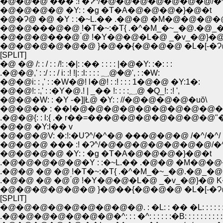
�@�@�@ ��� :! �Ɂ^/�@�@�@�@�@�@�@/�^/
�@�@�@�@ �Y: : �g �T�A�@�@�@�}�@�t
�@�Ɂ@ �@ �Y : :�~L.�� .�@�@ �M�@�@�@
�@�@���@�@ !�T�~:�T{ .�^�M_�~_�@.�@_�
�@�@�@���@ ́@ !�Y�@�@�L�@ _�v_�@}�@
�@�@�@�@�@�@ }�@��{�@�@�@ �L�[-�Ɂ
[SPLIT]
�@ �@ /: : / : : /!: :�|: :�� : : : : |�@�Y: :�: : :
.�@�@,' : :/ : : / i: :! !|: :l: : : : ؁@�@', : :�W:
�@�@i: : ,' : :�W�@! l�@! : :! : : : 1�@�@ �Y:1�:
�@�@!: :,' : :�Y�@.! | _�� !: : : :؁@ �Q_!: :! ',
�@�@�W: : �Y -�]|Ł@ �Y: : //�@�@�@�@�uŏ\
�@�@�� : ��!�@�@�@�@�@�@�@�@�@�@
.�@�@{: : l:{ .� r��=���@�@�@�@�@�@�@"
�@�@ �Y:l�� v
�@�@�@V: �:!:�UɁ^/�^�@ ���@�@�@ /�^/�^/
�@�@�@ ��� :! �Ɂ^/�@�@�@�@�@�@�@/�^/
�@�@�@�@ �Y: : �g �T�A�@�@�@�}�@�t
.�@�@�@�@�@�Y : :�~L.�� .�@�@ �M�@�
.�@�@ �@ �@ !�T�~:�T{ .�^�M_�~_�@.�@_�@
.�@�@ �@ �@ ́@ !�Y�@�@�L�@ _�v_�@}�@ 
�@�@�@�@�@�@ }�@��{�@�@�@ �L�[-�Ɂ
[SPLIT]
�@�@�@�@�@�@�@�@�@. : �L: : �� �L: : : : : : : : : : 
.�@�@�@�@�@�@�@�^: : : �^: : : : : :�B: : : : : : : : : : 