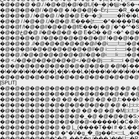
�@�@�@ �@./ /�@�@j�@/�@L/{�~�:j�tjjj>�S�~�,�:
�@�@�@�@/ /�@�@ � /�@�@[�~Ёr:j::::::::�R_��T�k
�@�@�@./ /�@�@ /./�@�@ E�~�:;}i::::::::::::�R�i�LYƁL
�@�@ / /�@�@ /,/�@�@ /E���{,ͤ::::::::�^�i���Ɓ
�@�@f /!�@�@//�@�@�@f/E���j �@ j'�^�^^�
�@�@ځ@�@ //�@�@�@ �@ E�O� �@ <�^ 
�@�@�@�@ //�@�@�@�@�@�@// !�@�@!�@
�@�@�@ .//�@�@�@�@�@�@//�@i;;;;;;;:!;;;;
�@�@�@//�@�@�@�@�@�@//�@ i:::::::i:::
�@�@.//�@�@�@�@�@�@//�@�@i:::::::li::
�@ <./�@�@�@�@�@�@<./�@�@j:::::::ii::::
�\�\�\�\�\�\�\�\�].�[�\-��L�[���\�\�\�\�\�\�
�@�@�@�@�@�@�@�@�@�@�@�@�@�@�
[SPLIT]
�@�@�@�@�@�@�@�@�@�@�@�@ �@ �@ ,.:-�
�@�@�@�@�@�@�@�@�@�@�@�@�@ �@/:::::::::::
�@�@�@�@�@�@�@�@�@�@�@ �@ �i.|::i::i
�@�@�@�@�@�@�@ �@ �@ �@ �@ �M|::i::!::
�@�@�@
�@�@�@�@�@�@ �@ |,_(����T��i # �;L��
�@�@�@�@�@�@ �^�V�ց_�_{{g��f::<::::L_,�r
�@�@�@�@�@�^�@.,��/f;�q,/���,)�t�U:::�R:V