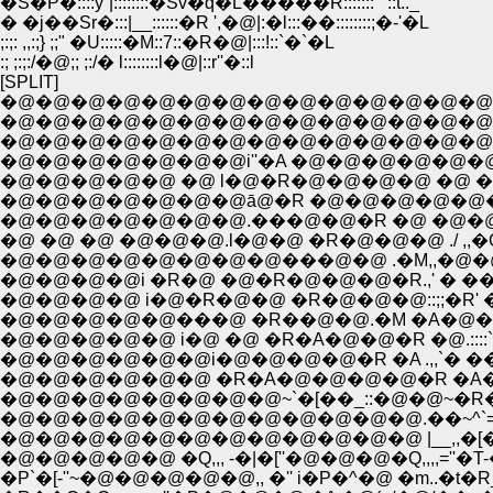
�S�P�::::y`|::::::::�Sv�q�L�����R:::::::"''::t.._
� �j��Sr�:::|__::::::�R ',�@|:�l:::��::::::::;�-'�L
;:;: ,,:;} ;;" �U:::::�M::7::�R�@|:::!::`�`�L
:; ;:;:/�@;; ;:/� l::::::::l�@|::r''�::l
[SPLIT]
�@�@�@�@�@�@�@�@�@�@�@�@�@�@�@�@�
�@�@�@�@�@�@�@�@�@�@�@�@�@�@�@�@�
�@�@�@�@�@�@�@i''�A �@�@�@�@�@�@ �@.�� 
�@�@�@�@�@ �@ l�@�R�@�@�@�@ �@ �@ ��:::/;;
�@�@�@�@�@�@�@ā@�R �@�@�@�@�@�@l �
�@�@�@�@�@�@�@.���@�@�R �@ �@�@�@ 
�@ �@ �@ �@�@�@.l�@�@ �R�@�@�@ ./ ,,�C:/
�@�@�@�@�@�@�@�@���@�@ .�M,,�@�@/ �;;l:
�@�@�@�@i �R�@ �@�R�@�@�@�R.,' � ��;:|
�@�@�@�@�@���@ �R��@�@.�M �A�@�@ :�T 
�@�@�@�@�@�@i�@�@�@�@�R �A .,,`� ��@
�@�@�@�@�@�@ �R�A�@�@�@�@�R �A�@ �R/
�@�@�@�@�@�@�@�@~`�[��_::�@�@~�R�.i�.::i�Ɂ
�@�@�@�@�@�@�@�@�@�@�@�@.��~^`= ��,,��.i
�@�@�@�@�@�@�@�@�@�@�@�@ |__,,�[�]�]-�S::�T 
�@�@�@�@�@ �Q,,, -�|�[''�@�@�@�Q,,,,=''�T-�j_;;�@
�P`�[-''~�@�@�@�@�@,, �'' i�P�^�@ �m..�t�R__;; .: