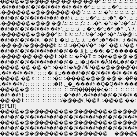
�@�@�@�@�@ �@ �@ �@ �@ �^.:.:.:.:.:.:.:.:.:.:.:.:.:.:.:.
.�@�@�@�@�@�@ �@ �@ �^.:.:.:.:.:.:.:.:.�^.:.:.:.:.:.:.:.:.:
.�@�@�@�@�@�@�@ �@ '.:.:.:.:.:.:.:.:.�^.:.:.:.:.:.:.:.:.;.:.:.:.:.:
�@�@�@�@�@�@ �@ /.:.:.:.:.:.:.:�^.:.:.:.:.:�^.:�^ .:.:.:.:.:.:./.
.�@�@�@�@�@ �@ /.:.:.:.:.:.:.,:'.: .: .:.�^.:�^.:�^.:�^.:./.:,
�@�@�@�@�@ �@ '.:.:.:.:.:.:./.: .: �^.:�^.:�^.:�^ :, '/.:/ .!
�@�@�@�@, ' �@ !: !�l:.! .:. /.:.:./,:':.:�^.:�^�@ :'.:/ �@
.�@ �@ /�@�@�@l: l:.:|:.!.:./�Q�V�^_:�^ �@ /.:/�@ /_:/
�@�@�@�@�@�@�@��:.l{ |:.l:.:��: �C�����P /
.�@�@ �@ �@ �@ l:.:�l:.l:.:|�P�T::::::::�e�@�@ �@ �@
�@�@�@�@�@�@�@�:.:.:l�:.|�@ �ĂN�L�@�@�
�@�@ �@ �@ �^: :��i: l�ȁ@ /l/l/l/�@�@�@�@'�@�@ /
.�@ �@ �@ ,' : : : : �! i{:.:���@�@�@�@ �@ �@ 
�@�@ �@ /: : : : : : : : :�:.:.:.���@�@�@ �@ �L�P�M 
�@�@�@l: : : : : : : : : : : : : : : : ::rσj�j�j�j�ς�: : : : : : : : : : : : :
�@ �@ l: : : : : : : : : : : : : : : : :�^�@ ,�@�@�@�@�@ ��: : : : 
�@ �@ l: : : : : : : : : : : : : : : :/�@�@/ j!�@l! ,:.�@�@ ��: : : : : :
[SPLIT]
�@�@�@�@�@�@�@�@�@�@�@�@�@�@�@�@
�@�@�@�@�@�@�@�@�@�@�@�@�@�@�@�@�@�@�@�@�@
�@�@�@�@�@�@�@�@�@�@�@�@�@�@�@�@�@�@�@ �@ �@ �@ ,..
�@�@�@�@�@�@�@�@�@�@�@�@�@�@�@�@ �@ �@ �@ �@ �^.:.
�@�@�@�@�@�@�@�@�@�@�@ __�@�@�@�@�@ �@ �@ �^.:.:.:.:.:.