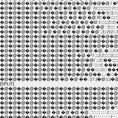
�@�@�@�@�@�@�@�@�@�@�@�@�@ / �V::::::::::
�@�@�@�@ �@ �@ �@ �@ �@ �@ ' /:i:::::::::::::
�@�@�@�@�@�@�@�@ �@ �@ �@ l/!::��:::::::::
�@�@�@�@�@�@ �@ �@ �@ �@ �bl :l ::::
�@�@�@�@�@ �@ �@ �@ �@ �@ �@ ',:l:::/:l:/:
�@�@�@�@�@�@�@�@�@�@�@�@�@�@ ��:l/::
�@�@�@�@�@�@�@�@�@�@�@�@�@�@ l/�^:': 
�@�@�@�@�@�@�@�@�@�@�@�@�@�@/.::::/::/
�@�@�@�@�@�@�@�@�@�@�@ �@, �.::::/::/::::
�@�@�@�@�@�@�@�@�@ �@ �^/ .:::/::/::::::::
�@�@�@�@�@�@�@�@�@�@/�@/ .:::/::��:::::: |::
�@�@�@�@�@�@�@�@�@�@�@ '::::::/: ���@i::: |: l
�@�@�@�@�@�@�@�@�@ �@ ��:::::::i::: ���@:��
�@�@�@�@�@�@�@�@�@�@�@��.: .:�:::�� �
�@�@�@�@�@�@�@ �@ �@ ��: :| l :|�@ |::
[SPLIT]
�@�@�@�@�@�@�@�@�@�@�@�@�@�@�@
�@�@�@�@�@�@�@�@�@�@�@�@�@�@�@�@�@�@,�C''"
�@�@�@�@�@�@�@�@�@�@�@�@�@�@�@�@ �^: :_; : -�]'
�@�@�@�@�@�@�@�@�@�@�@�@�@�@�@��''"�L: : : : : : :
�@�@�@�@�@�@�@�@�@�@�@�@�@ �^: : : : : : : : : : : : : :
�@�@�@�@�@�@ �@ �@ �@ �@ , ': : : : : : : /: : : : : : : : : : : 
�@�@�@�@�@�@�@�@�@�@�@ / : : : : : : : /: : : : : : : : : : �: 