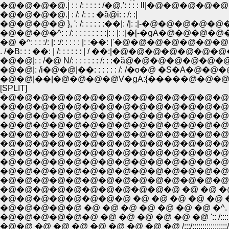
�@�@�@�@.| : : /: : : : : /�@,': : : : l
�@�@�@�@.| : /: /: : : �ȁ@i: : /: :|
�@�@�@�@ }, ': /: : : : : :��|: /|: :|
�@�@�@�^: : /: : : : : : : : :|: : |: :|�[-�ց
�@ �^: : : :/: |: :/: : : : : |: :��: |'�@�@�@
. /�B: : : ��: | /: : : : : : | / ��:|�@�@�@�@�@�
�@�@|: : /�@ N/: : : : : : : /: : :�ȁ@�@�@�@�@�@
�@�@|: /i�@�@|��: : : : : : /: /�o�@ �S�
�@�@|��|�@�@�@�@V�ցA:{�����@�@
[SPLIT]
�@�@�@�@�@�@�@�@�@�@�@�@�@�@
�@�@�@�@�@�@�@�@�@�@�@�@�@�@�
�@�@�@�@�@�@�@�@�@�@�@�@�@�@
�@�@�@�@�@�@�@�@�@�@�@�@�@�@�@�@�
�@�@�@�@�@�@�@�@�@�@�@�@�@�@�@�@ �@ �@ �@
�@�@�@�@�@�@�@�@�@�@�@�@�@�@�@�@�@�@�@�@
�@�@�@�@�@�@�@�@�@�@�@�@�@�@�@�@�@ �@ �@ �@
�@�@�@�@�@�@�@�@�@�@�@�@�@�@ �@ �@ �@ �@ �@ 
�@�@�@�@�@�@�@�@�@�@�@�@�@�@ �@ �@ �@ �@
�@�@�@�@�@�@�@�@�@�@�@ �@ �@ �@ �@ �@ �^.:
�@�@�@�@�@�@�@�@ �@ �@ �@ �@ �@ �@ �^.:::::::
�@�@�@�@�@ �@ �@ �@ �@ �@ �@ �@ �^. :::::::::::
�@�@�@�@�@�@ �@ �@ �@ �@ �@ �@ ':: /::::::::
�@�@ �@ �@ �@ �@ �@ �@ �@ �@ /:::/:::::::::::::::