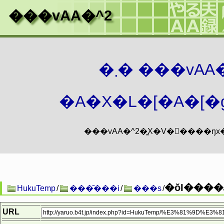
���vAA�^2
�܂� ���vA
�A�X�L�[�A�[�g
HukuTemp
/
���̑���i
/
���s
/
URL