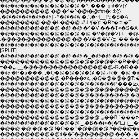
�@�@ �@ �@ �@ �@ �@ i���OƄ���.�S
�@�@�@�@�@�@�@�@ �^,.���'igiif�V{Y
�@�@�@�@�@ �@ �^�^�@/�@##r�:::!:{:}
.�@�@�@�@�@ |'ށ^�@�@/,�.".�~l__P::�S�A
�@�@�@�@ �@ �L�@�@ .// .l./{�}:::�R't�:::;�T
�@�@�@�@�@�@ �@ �@ �^�V ���T<�ׁS�A
.�@�@�@�@�@�@�@ �@ �V�@�V {;;;;'��'
[SPLIT]
�@�@�@�@�@�@ �@ �@ �_�@�@ �@ �@ �
�@�@�@�@�@�@�@�@�@�@�@�S�R��@�
=��,,,,__�@�
�@ �P�ʁ���,,,�Q�@�@�
�@�@�@�@�@�@ �P���zx,,,�Q�@�@�@Ђ�;�
�@�@�@�@�@�@�@�@�@�@�@�P���tzx,l�Ї_,
�@�@�@�@�@�@�@�@�@�@�@�@�@�@ �@
�@�@�@�@�@�@�@�@�@�@�@�@�@ �@ �@ �@ 
�@�@�@�@�@�@�@�@�@�@�@�@�@�@_,j�j�S;';
�@�@�@�@�@�@�@�@�@�@�@�@�@�@lФ�j=
�@�@�@�@�@�@�@�@�@�@�@�@�@�@/�,,/�
�@�@�@�@�@�@�@�@ _,�B��i>�]�ˁL,i i__