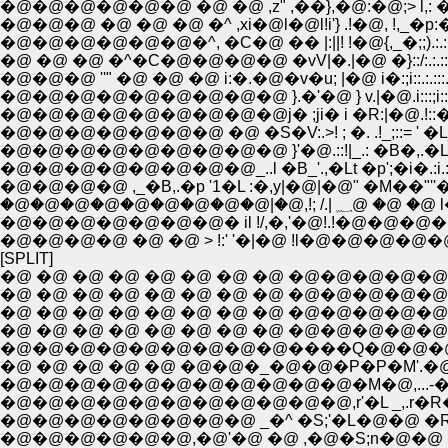
�@�@�@�@�@�@ �@ �@ ,z" ,��},�@:�@;> l,: �;..
�@�@�@ �@ �@ �@ �^ ,xi�@l�@l!i'} .!�@, !,_�p:�::
�@�@�@�@�@�@�^, �C�@ �� |:||! !�@{,_�;;).:.::.::.:.
�@ �@ �@ �^�C�@�@�@�@ �vV|�.|�@ �}::/:.:.::.::.::::!
�@�@�@ ''" �@ �@ �@ i:�.�@�v�u; |�@ i�:;i::.:.:::.::.::.:l
�@�@�@�@�@�@�@�@�@ }.�'�@ } v.|�@.i:::;i::.:.:.::.
�@�@�@�@�@�@�@�@�@j� ;ji� i �R:|�@.!::�g:;.::
�@�@�@�@�@�@�@ �@ �S�V:.>! ; �. .!_;::= ' �L_
�@�@�@�@�@�@�@�@_..l �B_'.,�Lt �p';�i�.:i.:..:'
�@�@�@�@�@�@�@�
�@�@�@�@�@�@�@� il !/,�,'�@!.!�@�@
�@�@�@�@ �@ �@ > !:' '�|�@ !l�@�@�@�@�@
[SPLIT]
�@ �@ �@ �@ �@ �@ �@ �@ �@�@�@�@�@�@�@�@ ,..
�@ �@ �@ �@ �@ �@ �@ �@ �@�@�@�@�@�@�@ ,::::,..
�@ �@ �@ �@ �@ �@ �@ �@ �@�@�@�@�@�@�@;::::;::;'
�@ �@ �@ �@ �@ �@ �@ �@ �@�@�@�@�@�@�@':::
�@�@�@�@�@�@�@�@�@����Q�@�@�@�@�@�@ ';:
�@ �@ �@ �@ �@ �@�@�_�@�@�P�P�M'.�@�@ ;
�@�@�@�@�@�@�@�@�@�@�@�M�@,...-� �@�
�@�@�@�@�@�@�@�@�@�@�@,r'�L _,.r�R�@�@/
�@�@�@�@�@�@�@�@ _�^ �S;'�L�@�@ �R,.:': : : : i
�@�@�@�@�@�@,�@'�@ �@ ,�@�S;n�@�@ i :,':�L: :