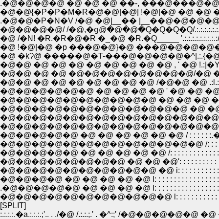
.�@�@�@�@ �@ �@ �@ ��-, ���@���@�@�@�@ �@ �@ '.:.:.:.:.:.:.:
�@�@{�P�P�M�R�@�@|�@| !�@|�@ �@ �@ �@ /.:.:.:.:.:.:.:.:.:.:.�^.:.
.�@�@�P�N�V /�@ �@|__�� |__��@�@�@�@�@/.:.:.:.:.:.:.:.:. :. '.:.:
�@�@�@�@/ /�@,�ց@�@�@�Q�Q�Q�Q/.:.:.:.:.:.:.:.:.:, '.:.:.:.:.:. �
�@ /�N! �R.�R�@�R �_�@ �R.�Q_____ '.:.:.:.:.:.:.:.:.:/.:.:.:.:.
�@ !�@|�@ �p ���@�@}�@ ���@�@�@�@�@�@ i.:.:Ĥ.:. ��:
�@ �kɁ@ �����@�T-���@�@�@�@�^|.:.{�@l.: l/.:.:.:.:.:.
�@�@ �@ �@ �@ �@ �@ �@ �@ �@ , ' �@ !.:|�Y.:.��.:.
�@�@ �@ �@ �@�@�@�@�@�@�@�@/�@ �@ l.:| : |.:.|.:.:.:.:
�@�@ �@ �@ �@ �@ �@ �@ �@ /�@�@ �@ .:l.:�|.:|.
�@�@�@�@�@�@�@�@�@�@ �@ �@ �@ �@ �@ ',� !.:l.
�@�@�@�@�@�@�@�@�@�@�@�@�@�@�@�@ �^
�@�@�@�@�@�@�@�@�@�@�@�@�@�@�@�^: : : :��
�@�@�@�@�@ �@ �@ �@ �@ �@ �@ / : : : : :
�@�@�@�@�@�@�@�@�@�@�@�@�@ /: : : : : : : :
�@�@�@�@�@ �@ �@ �@ �@ �@ /: : : : : : : : : : 
�@�@�@�@�@�@�@�@ �@ �@ �@': : : : : : : : : : : : : :
�@�@�@�@�@�@�@�@�@�@ �@ i: : : : : : : : : : : : : : : : : : : :
�@�@�@�@ �@ �@ �@ �@ �@ l: : : : : : : : : : : : : : : : : : : : : 
.�@�@�@�@�@ �@ �@ �@ �@ l: : : : : : : : : : : : : : : : : : : :
�@�@�@�@�@�@�@�@�@�@�@ l: : : : : : : : : : : : : : : : : : 
[SPLIT]
:.:.:.:.�a.:.:.:.;'.. . ./�@ /.:.:.;.' . �^:;' /�@�@�@�@�@ �@ �@ �