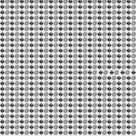
�@�@�@�@�@�@�@�@�@�@�@�@�@�@�
�@�@�@�@�@�@�@�@�@�@�@�@�@�@�@
�@�@�@�@�@�@�@�@�@�@�@�@�@�@�@�
�@�@�@�@�@�@�@�@�@�@�@�@�@�@�@�@�@
�@�@�@�@�@�@�@�@�@�@�@�@�@�@�@�@�@�
�@�@�@�@�@�@�@�@�@�@�@�@�@�@�@�@�@�@
�@�@�@�@�@�@�@�@�@�@�@�@�@�@�@�@�@�@�@
�@�@�@�@�@�@�@�@�@�@�@�@�@�@�@�@�@�@�@ �@ �
�@�@�@�@�@�@�@�@�@�@�@�@�@�@�@�@�@�@�@�
�@�@�@�@�@�@�@�@�@�@�@�@�@�@�@�@�@�@�@
�@�@�@�@�@�@�@�@�@�@�@�@�@�@�@�@�@�@
�@�@�@�@�@�@�@�@�@�@�@�@�@�@�@�@�@�
�@�@�@�@�@�@�@�@�@�@�@�@�@�@�@�@
�@�@�@�@�@�@�@�@�@�@�@�@�@�@�@�@�@�
�@�@�@�@�@�@�@�@�@�@�@�@�@�@�@�@�@ �@
�@�@�@�@�@�@�@�@�@�@�@�@�@�@�@�@�@�@
�@�@�@�@�@�@�@�@�@�@�@�@�@�@�@�@�@�@�
�@�@�@�@�@�@�@�@�@�@�@�@�@�@�@�@�@�@�@�@�
�@�@�@�@�@�@�@�@�@�@�@�@�@�@�@�@�@�@�@�
�@�@�@�@�@�@�@�@�@�@�@�@�@�@�@�@�@�@�@�@�
�@�@�@�@�@�@�@�@�@�@�@�@�@�@�@�@�@�@�@.,