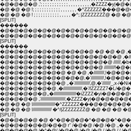
�@ �@ �@ !; ; ; ; ; ; ; ; ; ; ; ; , , , , , , , �^ZZZ
�@ �@ �@ ! ; ; ; ; ; ; ; ; ; ; ; , , , , , �^; |ZZZZZZZŹ
[SPLIT]
������
�@�@�@�@�@�@�@�@�@�@�@�@�@�@�@�@�@�@�@�@�@ ,
[SPLIT]
������
�@�@�@�@�@�@�@�@�@�@�@�@�@ ,�////|�@ ́@
�@�@�@�@�@�@�@�@�@�@�@ /////////!�@�@ �R�@!
�@�@�@�@�@�@�@�@�@,�'///////////,!�@�@�@/'///
�@�@�@�@�@�@�@ ,.�'/////////////,́@,�'///////_,x
�@�@�@�@�@�@ ,�////////////////,�'/!ZZZZZ7�L/�@
�@�@�@�@�@,,�///////////////////�iZZZZ�yi�@�
�@ �@ �@ !///////////////////�^ZZZZZZ���@�@�@�
�@ �@ �@ !//////////////// �^/|ZZZZZZZŹ@ �@ �@ �@ 
[SPLIT]
�@�@�@�@ �@ �^�@�@�@�^�@�@�^�@�^�@
�@�@�@�@�@/�@�@ r'' /�@�@ /�@ /�@ ,,� �@
�@�@�@�@ /�^�@/ /�@�@ /�@ /�@ / /�@ / / /