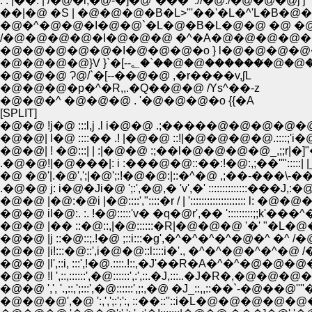
: : |��: | /�@�i,�@-�]�@''���^://�@./�@�@�@j j
��|�@ �S | �@�@�@�B�L>'''��'�L�^'L�B�@
�@�^�@�@�I�@�@`�L�@�B�L�@�@ �@ �@
/�@�@�@�@�I�@�@�@ �^�A�@�@�@�@�@
�@�@�@�@�@�I�@�@�@�o } l�@�@�@�@�
�@�@�@�@}V }`�[--؂�`��@�@�������́@�
�@�@�@ Ɂ@/`�[--��@�@ ,�r����v,ʃL
�@�@�@�p�^�R,,.�Q��@�@ /Ys^��-z
�@�@�^ �@�@�@ . '�@�@�@�o {{�A
[SPLIT]
�@�@ !j�@ :::l,j .l i�@�@ .;�����@�@�@�@�@.::j�@�@ ,
�@�@| l�@ ::::�� .! |�@�@ ::!|�@�@�@�@.::::;'i�@�@,':,i:
�@�@| ! �@:::| | :|�@�@ :;��l�@�@�@�@_,;;r|�]"�L:/,':;'
.�@�@!|�@���|: i :���@�@::��:!�@:,;��''":::::| |_ ,':
�@ �@'|.�@',';|�@';:!�@�@:|::�^�@ ,;��-���\-��M �@ �
.�@�@ j: i�@�Ji�@ ';:',�@,� 'v',�' ::::::::::::::���J
�@�@ |�@:�@i |�@::::',"::::�r / | ':::::::::::::::
�@�@ il�@:. :. !�@:::::'v� �q�@r',�� ':::::::::;;
�@�@ |�� ::�@::,|�@::::::�R|�@�@�@ '�' "�L�@�@
�@�@ |j ::�@::;.!�@ ;::i:::�g',�^�^�^�^�@�^ �^ /
�@�@ |i!:::�@::',i�@�@::l::::i�'., �^�^�@�^�
�@�@ |l',::i, :::',!�@.::::.!::,�J'��R�A�^�
�@�@ !l ',::,::::::',�@::::::',:',::.�J,:::.
�@�@ ',', '.,::,';:::',�@::::::',;:,�@ �J_::,,::�
�@�@�@',�@ ':,',';:';':, ::��::''::i�L�