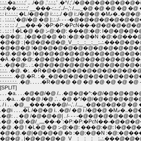
:.:.:.�a.:.:.:.;' .. ./�@ ,'.:.:.;.' .�^/.;'./�@�@�@�@�@�
:.:/:��:.:.:.:.;' __���-:.:..;'../--,': /..,,._�@ �@ �@ �@ �@ �@ �@ 
:.: i:.:.:.:.; �L 
: . :.: :.: ./_,,,,��-�`:�P:�P:�PсN��-�@�@�@�@�@�@
: . :.: : ! �L�@ �@ :ށ@:�@: ���@
�@�@:. .|�@�@�@ �b :�@:�@�N :�@:�@���@�@
�@�@ : |�@�@�@�@_V__:__:__:__:..:.���@�@�
�@�@�@ !�@�@�@�@�@�@�@�@�@�@�@�@�@
�@.�@�@ !�@�@�@�@�@�@�@�@�@�@�@�@�@�
�A .�@.�@:.�@�@�@�@�@�@�@�@�@�@�@�@�
:. .�@�@:. . :.�@�@�@�@�@�@�@�@�@�@�
:.:.:. .�@. �:. .�R�@�@�@�@�@�@�@�@�@�
:.:.:.:.:. .�@.�R. :.�_�@�@�@�@�@�@�@�@�@�@�
:.:.:.:.:.:.:. .�@. . . . .�R�@�@ �@ �@ �@ �@ �@ �@ -
[SPLIT]
. . . �a. . . .�@�@/�@ /.. .�@�@�^:�@/�@�@�@
. . .�a. . .�@�@ /�@ ,'. . �@ �^/�@/�@�@�@�@�@�@
. / i . . .�@__���-���@/--,'. /..,,._�@�@�@�@ �@ �@ �@
.�@i . . . .
.�@ .�@.�@/_,,,,��-�`:�P:�P:�PсN��-�@�@�@�
.�@ .�@ ! �L�@ �@ :ށ@:�@: �
�@�@.�@|�@�@�@ �b :�@:�@�N :�@:�@���@�
�@�@ . |�@�@�@�@_V__:__:__:__:..:.���@