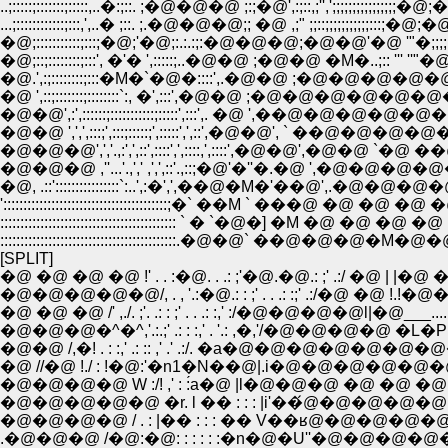
..;:::::;:::::::;:::::,..�:;::. ;�@�@�@ ;:;�@',:;::,;'',';
...;::::::::::::;:::,',..� ;::. ;.�@�@�@;; �@ ,;" ;;::;;;
�@;:::::::::::;:::;�@;'�@;:.:.:;:�@�@�@;�@�@'�@
�@;::;::::::::;:::', �'� ',:::::;..�@�@ ;�@�@ �M�..
�@.',:;::::::::;:::�M�`�@�::::',.�@�@ ;�@
�@ ',::;:::::::;::::::::`:, �',:::',�@�@ ;�
�@�@',:',::::::;:::::::::::;:::::',:::',. �@ ',��@�
�@�@ ',',',:::;',:::;:::::;',:::::',',::',�@�@', ` ��
�@�@�@',','.,:',',::',::::',',::::,',::::',�@�@',�@�@ `�@ 
�@�@�@ ,''...'.,',' ,',',::'.,::;�@'�''�.�@ ',�@�@�@�@�@�@
�@, .::'::::::::::::::::`:..',:�',',��@�M�'��@',.�@�@�@�@�@�
':::::::::::::::::::::::::::::::::::::::::;�` ��M ` ���@ �@ 
:::::::::::::::::::::::::::::::::::::::::::: ` � `�@�] �M �@ �@ �@
::::::::::::::::::::::::::::::::::::::::::::.�@�@` ��@�@�@�M�@
[SPLIT]
�@ �@ �@ �@ !' . . :�@. . .: ;'�@.�@.: ;' .:/ �@ | |�@ � . . :. :. . . 
�@�@�@�@�@/, . , '.:�@.: : ;' . . .: :;' .:/�@ �@ !.!�@�
�@ �@ �@ /' ,./. ;'. .: : ;' . . .: :,' :/�@�@�@�@l|�@___.....V__V_:. . .
�@�@�@�^�^,'.:.;' .: : :,' . '.: ,�,'/�@�@�@�@ �L�P �@ �@ V�.V:.
�@�@ /,�! . : :,' .: :: ,' .' .:/. �a�@�@�@�@�@�@�@�@�@�@�@V
�@ //�@ !./ : !�@:'�n1�N��@|.i�@�@�@�@�@�@ �''''''�V�Ɓ]
�@�@�@�@ W :/! ,' : :́a�@ |l�@�@�@ �@ �@ �@ �@ {:::::{l�::
�@�@�@�@�@ �r. l �� : : : |i'��́@�@�@�@�@ �@ �@ �@ V
�@�@�@�@ / . : |�� : : : �� V��ʁ@�@�@�@�@�@�@�@
.�@�@�@ /�@:�@: : : : : :�n�@�U''�@�@�@�@�@�@�@�