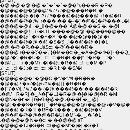
[SPLIT]
�@ �@ �@ �@ �^�^�^�@�^/,���R �R�
�@�@�@�@�@/ /// / / / /�@���R�R',�_
�@�@�@-�]�"// / / //���@�@���@! i !�@�R
�@�@�@�@/ lr��� �
�@�@�@ /i l �_!i�@���';Á@�@ ��S.�.!�@!
�@�@�@ ! i, i {�Ll l,.����@�@ '�@��//�@��
�@�@�@ ` �R�S�Sj`��.�@�@�]�@ �/
�@�@�@�@ �@ �S�S_,}��@�@ �] �L
�@ �@ �R,��UāS::::!�@`���|�R�
�@�@ r���';'��',`}�M��:::�_�A�@�Ф�]'- ��Q
�@ /�',;�R�U�';;:l:::::::::�R�L��|^i::�R�-:::::�^
�@/,;.; ,.';:i �;�M'i:.�[�@::�R�@l:::!::i::�Mi�P
./.: .::. . ::l �J.:�::::::i:::::::�R l:r�:�S/�i
[SPLIT]
�@�@�@�^�@�C �^/�^///l �R�R�_
�@�@ / �m/�@/ /// ///�@| | �R�R�_
�]'''7�V/|. / /// / �� {�@ ���@�� �� �|�@�R
.�@/؁R�R| �_./-�]''�L1�R�@ �[�l�@|�R �M
�@N��r �l | r�eׁL�@�@ .���i`�؁@|
�@{ ���S�R�| |_`�P�@�@�@:i�@�@ /�V�@�
�@�@ �R�R �RĤ�R��� ,,�@�@/�V
�@�@�@�@�@�R�Ul �M''-�.._.� '�L
.�@�@�@ N��::::� ��@�@ āT
�@�@�TJ�S�R:::::l�@�M''�]�| �S�T__