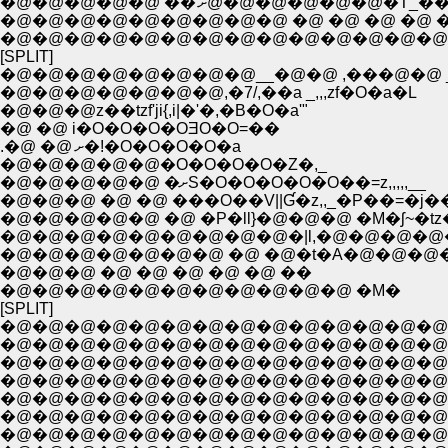
�@�@�@�@�@ ��'ށ@�@�@�@
�@�@�@�@�@�@�@�@�@ �@ �@ �@ �@ 
�@�@�@�@�@�@�@�@�@�@�@�@�@�@�@
[SPLIT]
�@�@�@�@�@�@�@�@__�@�@ ,���@�@ _,
�@�@�@�@�@�@�@,�7/,��a _,,,zf�O�a�L
�@�@�@z��tzf'ji{,i|�'�,�B�O�a'"
�@ �@ i�O�O�O�OƎO�O=��
.�@ �@ ށ�!�O�O�O�O�a
�@�@�@�@�@�O�O�O�O�Z�,_
�@�@�@�@�@ �ށS�O�O�O�O�O��=z,,,,,__
�@�@�@ �@ �@ ���O��V||Ɠ�z,,_�P��=�j
�@�@�@�@�@ �@ �P�ll}�@�@�@ �M�ʃ~�tz
�@�@�@�@�@�@�@�@�@�|l,�@�@�@�@�
�@�@�@�@�@�@�@ �@ �@�t�A�@�@�@�
�@�@�@ �@ �@ �@ �@ �@ ��
�@�@�@�@�@�@�@�@�@�@�@ �M�
[SPLIT]
�@�@�@�@�@�@�@�@�@�@�@�@�@�@
�@�@�@�@�@�@�@�@�@�@�@�@�@�@�
�@�@�@�@�@�@�@�@�@�@�@�@�@�@�@
�@�@�@�@�@�@�@�@�@�@�@�@�@�@�
�@�@�@�@�@�@�@�@�@�@�@�@�@�@�@
�@�@�@�@�@�@�@�@�@�@�@�@�@�@�
�@�@�@�@�@�@�@�@�@�@�@�@�@�@�@