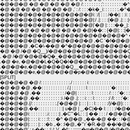
�@�@�@ �@ �@ �@ �@ �@ /: : : : : : : : ;': : : : : : : : :�^�b/: : : : 
�@ �@ �@ �@ �@ �@ �@ ,' : /: : : :�k�_i: : : : : : :.�^�@�@|: : :/:
�@�@�@�@�@�@�@�@�@�@i: :/| : : : /��|: : :i: : �^�@�@�@ |:
�@�@�@�@�@�@�@�@�@�@|:/ .|: : : :{�@ .|: : :|�^�P�P�P�
�@�@�@�@�@�@�@�@�@�@|'�@ |: : : :��_|: : :|�@�
�@�@ �@ �@ �@ �@ �@ �@ �@|��: : {�@|: : :|�@�@
�@�@�@�@�@�@�@�@�@�@�@�@�@�^ �V�: :�b
�@�@�@�@�@�@�@�@�@�@ ,�C '�f�@�@ �@ �e�
�@�@�@ ,�C�\-��@ �^�@�@�@�@�@�@�@�@
�@ �@ /�@ �Q__)/�@�@�@�@�@�@�@�@�Q�
. �@ /�@'�@�@�Q�_�@�@�@�@�@�@�@�
.�@ �e, �@�@�L�Q�Q�l�@�@�@�@�@�@
.�@�@�e,�@�@�@�@�Q__�@�@�@�@�@�@�
�@�@�@�e,�@�@�@�@�p�@�@�@�@�@�
[SPLIT]
�@�@�@ �@ /: : : : : : : : : : : : :./ : : : : : : i: : : : : : : : : : : : : : : : : :
�@ �@ �@ ,��: : : : : : : : : : : /.| : : : : : : l: : : : : : : : : : '�: : : : : : 
�@�@ �@ .�� : : : : : : : : : : /�@| : : : : : : l: : : : : : : /: : : :'�: : : 
�@�@�@ .��: : : : : : : : : :i /�@ .|: : : i: : : l: : : : : : :/ /l: : : :'�: : 
�@�@�@.{/: : : : : : : : : : :.|'�@�@ |: : : | : : l: : : : : :/}/�@}: : :
�@�@�@.��: : : : : : : : : : :| u�@ | _,�C|�� l: : : : :/�
�@�@�@i: : : : : : : :.i: : : : :| ,�C'"�L: : :| �� : : : / �@
�@�@�@|: : : : i: : : :!: : : �^ �@�@ ,,��-�@ ��: 
�@�@�@|: : : : |: : :�b ,.�: :l�@,.�'"r`�R.�@ ��
�@�@�@' : r-��: : :| /: V ,�f::.:.:::::::�m�@�@ /�@�