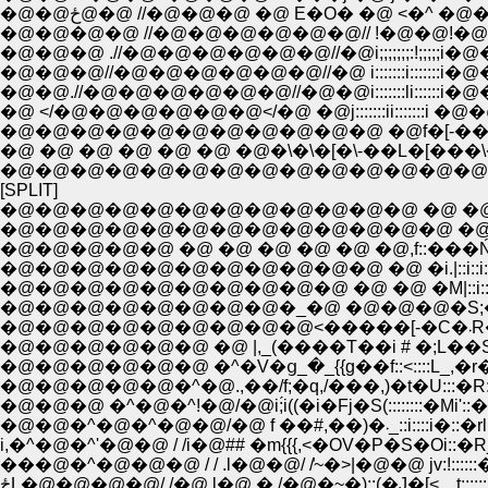
�@�@ځ@�@ //�@�@�@ �@ E�O� �@ <�^ 
�@�@�@�@ //�@�@�@�@�@�@// !�@�@!�@
�@�@�@ .//�@�@�@�@�@�@//�@i;;;;;;;:!;;;;
�@�@�@//�@�@�@�@�@�@//�@ i:::::::i:::
�@�@.//�@�@�@�@�@�@//�@�@i:::::::li::
�@ </�@�@�@�@�@�@</�@ �@j:::::::ii::::
�@ �@ �@ �@ �@ �@ �@�\�\�[�\-��L�[��
�@�@�@�@�@�@�@�@�@�@�@�@�@�@
[SPLIT]
�@�@�@�@�@�@�@�@�@�@�@�@ �@ �@ ,.:-�
�@�@�@�@�@�@�@�@�@�@�@�@�@ �@/:::::::
�@�@�@�@�@�@�@�@�@�@�@ �@ �i.|::i::i:
�@
�@�@�@�@�@�@ �@ |,_(����T��i # �;L�
�@�@�@�@�@�@ �^�V�ց_�_{{g��f::<::::L_,�r
�@�@�@�@�@�^�@.,��/f;�q,/���,)�t�U:::�R:V
�@�@�@ �^�@�^!�@/�@i;́i((�i�Fj�S(::::::::�Mi'::�q
�@�@�^�@�^�@�@/�@ f ��#,��)�܁_::i::::i�::�rl
i,�^�@�^'�@�@ / /i�@## �m{{{,<�OV�P�S�Oi::�R
���@�^�@�@�@ / / .l�@�@/ /̓~�>|�@�@ jv:!::::::
ځL�@�@�@�@/ /�@ l�@