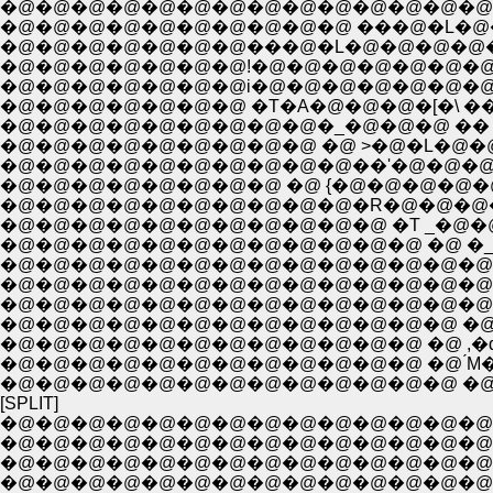
�@�@�@�@�@�@�@�@�@�@�@�@�@�@�@�@�C�L�@�@
�@�@�@�@�@�@�@�@�@�@ ���@�L�@�@�@{�@�@�@�@-
�@�@�@�@�@�@�@���@�L�@�@�@�@�@�@ �T-�C�
�@�@�@�@�@�@�@!�@�@�@�@�@�@�@�@�@�@ �S
�@�@�@�@�@�@�@i�@�@�@�@�@�@�@�@�@�@
�@�@�@�@�@�@�@ �T�A�@�@�@�[�\ ���
�@�@�@�@�@�@�@�@�@�_�@�@�@ �� �L
�@�@�@�@�@�@�@�@�@ �@ >�@�L�@�@�
�@�@�@�@�@�@�@�@�@�@��'�@�@�@�
�@�@�@�@�@�@�@�@ �@ {�@�@�@�@�@
�@�@�@�@�@�@�@�@�@�@�R�@�@�@�@
�@�@�@�@�@�@�@�@�@�@�@ �T _�@�
�@�@�@�@�@�@�@�@�@�@�@�@ �@ �_�
�@�@�@�@�@�@�@�@�@�@�@�@�@�@
�@�@�@�@�@�@�@�@�@�@�@�@�@�@�@�@�
�@�@�@�@�@�@�@�@�@�@�@�@�@�@�@�@�@
�@�@�@�@�@�@�@�@�@�@�@�@�@ �@ �
�@�@�@�@�@�@�@�@�@�@�@�@ �@ ,�q�
�@�@�@�@�@�@�@�@�@�@�@�@ �@ ́M�[
�@�@�@�@�@�@�@�@�@�@�@�@�@ �@ �
[SPLIT]
�@�@�@�@�@�@�@�@�@�@�@�@�@�@�
�@�@�@�@�@�@�@�@�@�@�@�@�@�@�@�@�@
�@�@�@�@�@�@�@�@�@�@�@�@�@�@�@�@�@�@�
�@�@�@�@�@�@�@�@�@�@�@�@�@�@�@�@�@�@�