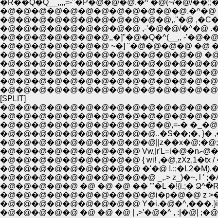
�R��Q�Q__,,,,=-''�P�@�@�@.�^ �@(~/�@/��;;
�@�@�@�@�@�@�@�@�@�@�@,.''�@ ,�C�^�
�@�@�@�@�@�@�@�@�@ ,-'�@�@/�^�@ .�^ �
�@�@�@�@�@�@�@,,�]''�@�Q�^(__,, -'�
�@�@�@�@�@�@�@ ~�] ''�@�@�@�@ �@ �
�@�@�@�@�@�@�@�@�@�@�@�@�@ �@ �@
�@�@�@�@�@�@�@�@�@�@�@�@�@�@�@�@�
�@�@�@�@�@�@�@�@�@�@�@�@�@�@�@�
�@�@�@�@�@�@�@�@�@�@�@�@�@�@�@�
�@�@�@�@�@�@�@�@�@�@�@�@�@�@�@�
[SPLIT]
�@�@�@�@�@�@�@�@�@�@�@�@�@�@
�@�@�@�@�@�@�@�@�@�@�@�@�@�@�
�@�@�@�@�@�@�@�@�@�@�@,=-� �_�@�@�@
�@�@�@�@�@�@�@�@�@�@..�S��;�, }� ,�
�@�@�@�@�@�@�@�@�@�@||z��x�@;�@;K_,
�@�@�@
�@�@�@�@�@�@�@�@�@ { wi! ,�@,zXz,1�tx / �j/�
�@�@�@�@�@�@�@�@�@ �'�@ !.:;�L2�M).�},| ,� �. ,'
�@�@�@�@�@�@�@�@�@�@ _,.> z_)�~, l ' ;�A !:i'l
�@�@�@�@�@ �@ �@ �@ �� '"�L �!{i.;� Ձ^�R�R
�@�@�@�@�@�@�@�@�@ Y�i.�@�^,���.}i�'�'; Y:.