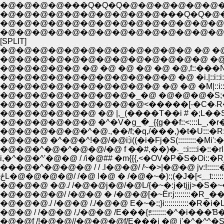
�@�@�@�@���Q�Q�Q�@�@�@�@�@�@�@
�@�@�@�@�@�@�@�@�@�@���Q�Q�@
�@�@�@�@�@�@�@�@�@�@�@�@�@�@
�@�@�@�@�@�@�@�@�@�@�@�@�@�@�
[SPLIT]
�@�@�@�@�@�@�@�@�@�@�@�@ �@ �@ ,.:-�
�@�@�@�@�@�@�@�@�@�@�@�@�@ �@/:::::::
�@�@�@�@�@�@�@�@�@�@�@ �@ �i.|::i::i:
�@
�@�@�@�@�@�@ �@ |,_(����T��i # �;L�
�@�@�@�@�@�@ �^�V�ց_�_{{g��f::<::::L_,�r
�@�@�@�@�@�^�@.,��/f;�q,/���,)�t�U:::�R:V
�@�@�@ �^�@�^!�@/�@i;́i((�i�Fj�S(:::::::::�Mi':�q
�@�@�^�@�^�@�@/�@ f ��#,��)�܁_::i::::i�::�rl
i,�^�@�^'�@�@ / /i�@## �m{{{,<�OV�P�S�Oi::�R
���@�^�@�@�@ / / .l�@�@/ /̓~�>|�@�@ jv:!::::::
ځL�@�@�@�@/ /�@ l�@
�@�@�@ �@./ /�@�@j�@/�@L/{�~�:j�tjjj>�S�~�,�:
�@�@�@�@/ /�@�@ � /�@�@[�~Ёr:j::::::::�R_��T�k
�@�@�@./ /�@�@ /./�@�@ E�~�:;}i::::::::::::�R�i�LYƁL
�@�@ / /�@�@ /,/�@�@ /E���{,ͤ::::::::�^�i���Ɓ
�@�@f /!�@�@//�@�@�@f/E���j �@ j'�^�^^�