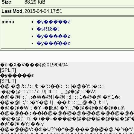
Size
88.29 KiB
Last Mod.
2015-04-04 17:51
menu
�y�����z
�sR18�t
�y�����z
�y���̑��z
�ŏI�X�V���@2015/04/04
[SPLIT]
�y�����z
[SPLIT]
�@ �@ /: : / : : /!: :�|: :�� : : : : |�@�Y: :�: : :
.�@�@,' : :/ : : / i: :! !|: :l: : : : ؁@�@', : :�W:
�@�@i: : ,' : :�W�@! l�@! : :! : : : 1�@�@ �Y:1�:
�@�@!: :,' : :�Y�@.! | _�� !: : : :؁@ �Q_!: :! ',
�@�@�W: : �Y -�]|Ł@ �Y: : //�@�@�@�@�uŏ\
�@�@�� : ��!�@�@�@�@�@�@�@�@�@�@
.�@�@{: : l:{ .� r��=���@�@�@�@�@�@�@"
�@�@ �Y:l�� v
�@�@�@V: �:!:�UɁ^/�^�@ ���@�@�@ /�^/�^/