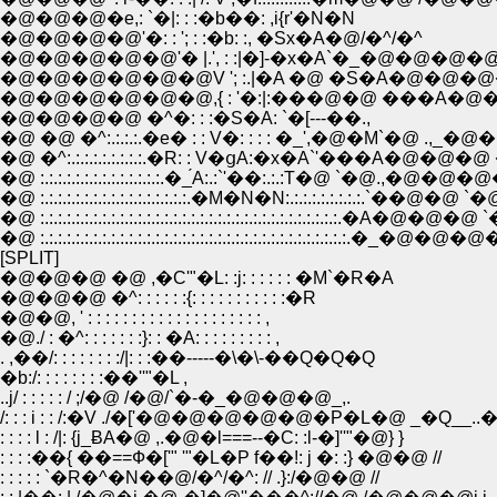
�@�@�@�e,: `�|: : :�b��: ,i{r'�N�N
�@�@�@�@'�: : '; : :�b: :, �Sx�A�@/�^/�^
�@�@�@�@�@'� |.', : :|�]-�x�A`�_�@�@�
�@�@�@�@�@�@V '; :.|�A �@ �S�A�@�@
�@�@�@�@�@�@,{ : '�:|:���@�@ ���A
�@�@�@�@ �^�: : :�S�A: `�[---��.,
�@ �@ �^:.:.:.:.�e� : : V�: : : : �_',�@�M`�@
�@ �^:.:.:.:.:.:.:.:.:.�R: : V�ցA:�x�A`'���A�@�@�
�@ :.:.:.:.:.:.:.:.:.:.:.:.:.:.�_́A:.:`'��:.:.:T�@ `
�@ :.:.:.:.:.:.:.:.:.:.:.:.:.:.:.:.:.�M�N�N:.:.:.:.:.:.:.:.:.
�@ :.:.:.:.:.:.:.:.:.:.:.:.:.:.:.:.:.:.:.:.:.:.:.:.:.:.:.:.:.:.:.:.:.:.�A�@�@
�@ :.:.:.:.:.:.:.:.:.:.:.:.:.:.:.:.:.:.:.:.:.:.:.:.:.:.:.:.:.:.:.:
[SPLIT]
�@�@�@ �@ ,�C'"�L: :j: : : : : : �M`�R�A
�@�@�@ �^: : : : : :{: : : : : : : : : : :�R
�@�@, ' : : : : : : : : : : : : : : : : : : : : ,
�@./ : �^: : : : : : :}: : �A: : : : : : : : : ,
. ,��/: : : : : : : :/|: : :��-----�\�\-��Q�Q�Q
�b:/: : : : : : : :��''"�L ,
..j/ : : : : : / ;/�@ /�@/`�-�_�@�@�@_,.
/: : : i : : /:�V ./�['�@�@�@�@�@�P�L�@ _�Q__.
: : : : l : /|: {j_ɃA�@ ,.�@�l===--�C: :l-�]''"�@} }
: : : :��{ ��==Ф�['" '"�L�P f��!: j �: :} �@�@ //
: : : : : `�R�^�N��@/�^/�^: // .}:/�@�@ //