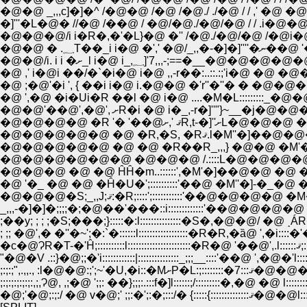
�@�@ _,,,с]�]�^ /�@�@ /�@ /�@./ ./�@ / / ,' 
�]'''�L�@� //�@ /��@ / �@/�@./�@/�@ / / .
�@�@ � .؁T��
�@�@/i. i i �ށ_l i�@ i_,؁]'7,,,-;==
�@ ,' i�@i ��/�`�i�@ i�@ ,,-r��:..::.:;'i�@ �@ �@�@
�@ ;�@'�i ', { ��i i�@ i.�@�@ �'r''�''� � �
�@ ',�@ �i�Ui�R ��l �@ i�@ ....�M�L:::::::::
�@�@'��@',�@', ށR�i �@ i�_,-r�]''"}~
�@�@�@�@ �R '� '��@ޤ ',ށ
�@�@�@�@�@ �@ �@ �R��R_,,,} �@�@ �M'�]
�@�@�@�@�@�@ �@�@�@ /.::::L�@�@�@�@�
�@�@�@ �@ �@ ĤĤ�m..::::::',�M'�]��@�@ �@ 
�@�@�@�S;_,,J;ޤ:�R;::::';:::::::::::'��@�@
_,,,-�]�]�;;;;�;�@��'���::i:::::::::::::'��@�@�@
;��y; ; ; ;�S;���;}:::::�:l:::::::::::::::�S�,�@�@/ �@ ˰ÁR��_:
; ;; �@',� �''�~';�:`�::::::l::::::::::::::::::�R�R,�ȁ@ ',�i::::�'�::
�c�@Ɂ
"�@�V .::}�@;;�'i::::::::::::|:::::::::::::::_;;;__::::'��@ ',�@�'l:::
;:;:;",.,,., :l�@�@:;';~'�U
;:;:;:;:;:;:,;,Ɂ@, ,;�@ ';;: ��};;;:.:::f�]l::::::;/:::::::::�,�@ �@ l::::::::::::
�@;'�@;:;:/ �@ v�@;' ;;:�';:�;:::