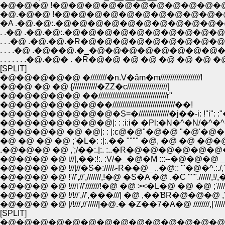
�@�@�@ !�@�@�@�@�@�@�@�@�@�@�@�@�
�@.�@�@ !�@�@�@�@�@�@�@�@�@�@�@�@�@
�A .�@.�@:.�@�@�@�@�@�@�@�@�@�@�@�@
. .�@ .�@.�@:.�@�@�@�@�@�@�@�@�@�@
. . .�@ .�@.�@.�R�@�@�@�@�@�@�@�@�@
. . . .�@ .�@��@.�_�@�@�@�@�@�@�@�@�@�@�
. . . . . . .�@.�@� . �R�@�@ �@ �@ �@ �@ �@ �@ 
[SPLIT]
�@�@�@�@�@ �////////�n.V�ȃm�m////////////////////!
�@�@ �@ �@ {////////////�ZZ�c////////////////////|
�@�@�@�@�@ ��//////////////////////////////////r"
�@�@�@�@�@�@��///////////////////////////////��!
�@�@�@�@�@�@�@�S=�///////////////�j��-i: !''i": :"�
�@�@�@�@ �@ �@|: : |:с@�@"�@�@ "�@'�@�@�@2
�@ �@ �@ �@ ;'�L�: :|:.�� """" �@, �@ �@ �@�@
.�@�@�@ �@ ,';/��:.|:. :..�R�@�@�@�@�@�@�@�@ 
�@�@�@ �@ i//|,��:!:. :V/�_�@�M :::--�@�@�@ _. �C/.
�@�@�@ �@ !//|//�S�://///ށR��@_ ..�@:: '"
�@�@�@ �@ !'//',//',///////,!�@ �S�A �@ .�C "''".//////,!
�@�@�@ �@ !///i'//'///////!�@ �@ ><�L�@ �@ �@ ;'//////
�@�@�@ �@ !/!//',//',���///| �@ ,��ƁR�@�@�@ ,'///////!
�@�@�@ �@ |/!///,//'/////|�@.� �Z��7�A�@ ////////,|'/////
[SPLIT]
�@�@�@�@�@�@�@�@�@�@�@�@�@�@�@�@