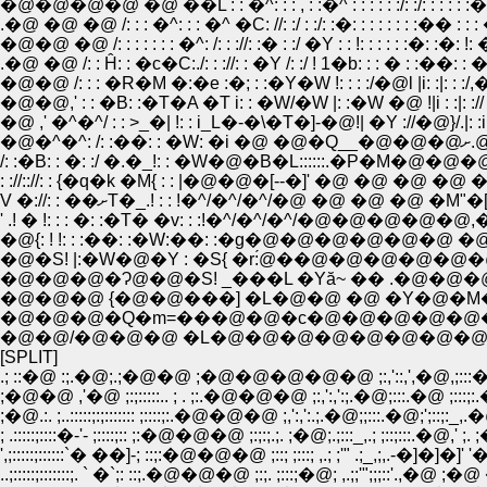
�@�@�@�@ �@ ��L : : �^: : : , : :�^ : : : : : :/: :/: : : : : :� 
.�@ �@ �@ /: : : �^: : : �^ �C: //: :/ : :/: :�: : : : : : : :�� : : :
�@�@ �@ /: : : : : : : �^: /: : ://: :� : :/ �Y : : !: : : : : :�: :�: !:
.�@ �@ /: : Ĥ: : �c�C:./: : ://: : �Y /: :/ ! 1�b: : : � : :��: : 
�@�@ /: : : �R�M �:�e :�; : :�Y�W !: : : :/�@l |i: :|: : :/
�@�@,' : : �B: :�T�A �T i: : �W/�W |: :�W �@ !|i : :|: :// | � :
�@ ,' �^�^/ : : >_�| !: : i_L�-�\�T�]-�@!| �Y ://�@}/.|: :i| : : 
/: :�B: : �: :/ �.�_!: : �W�@�B�L::::::.�P�M�@�
: ://:://: : {�q�k �M{ : : |�@�@�[--�]' �@ �@ �@ �@ �C
V �://: : ��ށT�_.! : : !�^/�^/�^/�@ �@ �@ �@ �M"
' .! � !: : : �: :�T� �v: : :!�^/�^/�^/�@�@�@�@�@,
�@{: ! !: : :��: :�W:��: :�g�@�@�@�@�@�@ �@
�@�S! |:�W�@�Y : �S{ �r:́@��@�@�@�@�@�@�
�@�@�@�Ɂ@�@�S! _���L �Yă~ �� .�@�@
�@�@�@ {�@�@���] �L�@�@ �@ �Y�@�M�
�@�@�@�Q�m=���@�@�c�@�@�@�@�@�
�@�@/�@�@�@ �L�@�@�@�@�@�@�@�@
[SPLIT]
.; ::�@ :;.�@;.;�@�@ ;�@�@�@�@�@ ;:,'::,',�@,;:::�@ ;:::;:
;�@�@ ,'�@ ;:;:::::.. ; . ;:.�@�@�@ ;:,':,':;.�@;:::.�@ ;:::
;�@.:. ;..:::::;:;::::::: ;::::;:.�@�@�@ ;,':,':.;.�@;;:::.�@;';::;:_,.
; .:::::;::::�-'- ;::::;:: ;:�@�@�@ ;:;:;.;. ;�@;.;:::_,.; ;::;:::.�@,' ;. 
',;:::::;::::::`� ��]-; ::;:�@�@�@ ;::; ;:::; ,.; ;'" .;_,;,.-�]�]�]' 
..;:::::;:::::::;. ` �`;: ::;.�@�@�@ ;:;. ;:::;�@; ,.;;'";;;::'