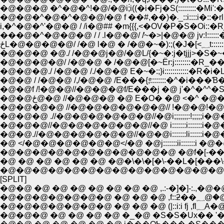
�@�@�@ �^�@�^!�@/�@i;́i((�i�Fj�S(:::::::::�Mi':�q
�@�@�^�@�^�@�@/�@ f ��#,��)�܁_::i::::i�::�rl
i,�^�@�^'�@�@ / /i�@## �m{{{,<�OV�P�S�Oi::�R
���@�^�@�@�@ / / .l�@�@/ /̓~�>|�@�@ jv:!::::::
ځL�@�@�@�@/ /�@ l�@
�@�@�@ �@./ /�@�@j�@/�@L/{�~�:j�tjjj>�S�~�,�:
�@�@�@�@/ /�@�@ � /�@�@[�~Ёr:j::::::::�R_��T�k
�@�@�@./ /�@�@ /./�@�@ E�~�:;}i::::::::::::�R�i�LYƁL
�@�@ / /�@�@ /,/�@�@ /E���{,ͤ::::::::�^�i���Ɓ
�@�@f /!�@�@//�@�@�@f/E���j �@ j'�^�^^�
�@�@ځ@�@ //�@�@�@ �@ E�O� �@ <�^ 
�@�@�@�@ //�@�@�@�@�@�@// !�@�@!�@
�@�@�@ .//�@�@�@�@�@�@//�@i;;;;;;;:!;;;;
�@�@�@//�@�@�@�@�@�@//�@ i:::::::i:::
�@�@.//�@�@�@�@�@�@//�@�@i:::::::li::
�@ </�@�@�@�@�@�@</�@ �@j:::::::ii::::
�@ �@ �@ �@ �@ �@ �@�\�\�[�\-��L�[��
�@�@�@�@�@�@�@�@�@�@�@�@�@�@
[SPLIT]
�@�@ �@ �@ �@ �@ �@ �@ �@ ,.:-�]�]-:.
�@�@�@
�@�@�@ �@ �@ �@ �@ �_�@ �S�S�Ux�� '�@