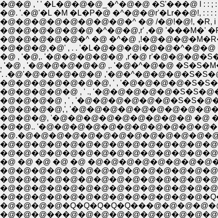
�@�@ , ' ' �L�@�@�@_�^�@�@ �S'���@ l : : ; : : : !:
�@. '.�@'�L �M �L�P�@ �^�@�@r'�Lr��@!, : : : : : :�S;�L
�@�@�@�@�@�@�@�@�^ �@ /�@!�@!, �R, i : : ; : : ,r
�@�@�@�@�@�@ �^�@�@,r' ,�@ '���M�' �R ,r!
�@�@�@�@�@�^ �@ �^�@ ,!�@�@�@�M�R��@�',
�@�@�@,�@' , . . '�L�@�@�@i�@�@�^�@�@ �S�S� �
�@ , '�@,. '�@�@�@�@�@ ,r'�@ r'�@�@�@�S��S'�' 
, '�@ , '�@�@�@�@�@ ,. '�@�^�@�@ �S�S�M�@�
'. .�@'�@�@�@�@�@ ,'�@�^�@�@�@�S�S�@�@i�: ; :
�@�@�@�@�@�@�@, ' , '�@�@�@�@�S�S�@�@ | : 
�@�@�@�@ , ' , '�@�@�@�@�@�@�S�S�@�@ _,...�]
�@�@�@, '�@�@�@�@�@�@�@�@�@ �@ �@ �@ , 
�@�@�@�@�@�@�@�@�@�@�@�@�@�@�@�@ ', ,'
�@�@�@�@�@�@�@�@�@�@�@�@�@�@�@ �@ ';�@ 
�@ �@ �@ �@ �@ �@�@�@�@�@�@�@�@�@�@:�@ ;::
�@�@�@�@�@�@�@�@�@�@�@�@�@�@�@�@�@�@�@',
�@�@�@�@�@�@�@�@�@�@�@�@�@�@�@�@ �@ �@
�@�@�@�@�@�@�@�@�@�@�@�@�@�@�@�@�Q�Q ;:;;
�@�@�@�@�@�@�@�@�@�@�@�@�@�Q���@�@�@;:;;
�@�@�@���@�@�@�@�@�@�@�@�@�@�@�@�@�@