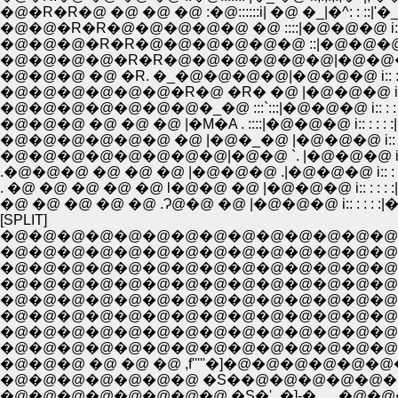
�@�R�R�@ �@ �@ �@ :�@::::::i| �@ �_|�^
�@�@�R�R�@�@�@�@�@ �@ ::::|�@�@�@ i:: : : : :
�@�@�@�R�R�@�@�@�@�@�@ ::|�@�@�@ i:: :
�@�@�@�@�R�R�@�@�@�@�@�@|�@�@�@ i:
�@�@�@ �@ �R. �_�@�@�@�@|�@�@�@ i:: : 
�@�@�@�@�@�@�R�@ �R� �@ |�@�@�@ i:: : 
�@�@�@�@�@�@�@�_�@ :::`:::|�@�@�@ i:: : : 
�@�@�@ �@ �@ �@ |�M�A . ::::|�@�@�@ i:: : : : :|�
�@�@�@�@�@�@ �@ |�@�_�@ |�@�@�@ i:: : : : :
�@�@�@�@�@�@�@�@|�@�@ `. |�@�@�@ i:: : : : 
.�@�@�@ �@ �@ �@ |�@�@�@ .|�@�@�@ i:: : : : :|::
�@ �@ �@ �@ �@ .Ɂ@�@ �@ |�@�@�@ i:: : : : :|�@�@ :
[SPLIT]
�@�@�@�@�@�@�@�@�@�@�@�@�@�@
�@�@�@�@�@�@�@�@�@�@�@�@�@�@�@�@
�@�@�@�@�@�@�@�@�@�@�@�@�@�@�@
�@�@�@�@�@�@�@�@�@�@�@�@�@�@�@
�@�@�@�@�@�@�@�@�@�@�@�@�@�@�@�@�@�@ �
�@�@�@�@�@�@�@�@�@�@�@�@�@�@�@�@�@�@
�@�@�@�@�@�@�@ �S��@�@�@�@�@�@�@
�@�@�@�@�@�@�@�@ �S�'_�]-�,,,,_�@�@�@�