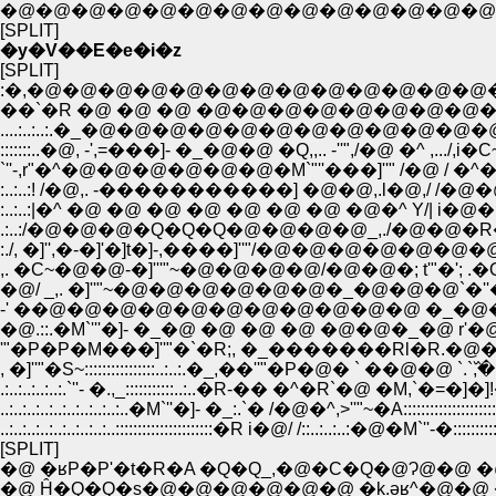
�@�@�@�@�@�@�@�@�@�@�@�@�@�@�@�@
[SPLIT]
�y�V��E�e�i�z
[SPLIT]
:�,�@�@�@�@�@�@�@�@�@�@�@�@�@�@�@�@
��`�R �@ �@ �@ �@�@�@�@�@�@�@�@�@�@
....:..:..:.�_�@�@�@�@�@�@�@�@�@�@�@�@
:::::::..�@, -',=���]- �_�@�@ �Q,,.. -''",/�@ �^ ,
:..:..:|�^ �@ �@ �@ �@ �@ �@ �@ �@�^ Y/| i�
:./, �]'',�-�]'�]t�]-,����]''"/�@�@�@�@
,. �C~�@�@-�]'''"~�@�@�@�@/�@�@�; t'"�
-' ��@�@�@�@�@�@�@�@�@�@�@ �_�@�@�@�
�@.::.�M`'''�]- �_�@ �@ �@ �@ �@�@�_�@ r'�@�@�@
'"�P�P�M���]''"�`�R;, �_�������Rl�R.�@�@�@ ,l�.�
, �]''"�S~::::::::::::::::..:..:.�_,��''"�P�@� ` �
.:..:..:..:..:.`''- �.,_:::::::::::..:..�R-�� �^�R`�@ �M,`
..:..:..:..:..:..:..:..:..:..�M`''�]- �_:.`� /�@�^,>''"~�A:::::::
..:..:..:..:..:..:..:..:..::::::::::::::::::::::�R i�@/ /::..:..:..:�@�M`''-�::::::::::::::::
[SPLIT]
�@ �ʁP�P'�t�R�A �Q�Q_,�@�C�Q�@Ɂ@�@ �@ 
�@ Ĥ�Q�Q�s�@�@�@�@�@�@ �k.əʁ^�@�@ �@