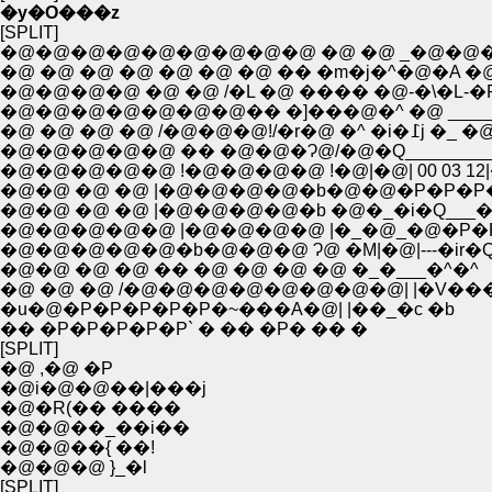
�y�O���z
[SPLIT]
�@�@�@�@�@�@�@�@�@ �@ �@ _�@�@
�@ �@ �@ �@ �@ �@ �@ �� �m�j�^�@�A �@
�@�@�@�@ �@ �@ /�L �@ ���� �@-�\�L-�
�@�@�@�@�@�@�@�� �]���@�^ �@ _____
�@ �@ �@ �@ /�@�@�@
�@�@�@�@�@ �� �@�@�Ɂ@/�@�Q_________
�@�@�@�@�@ !�@�@�@�@ !�@|�@| 00 03 12|
�@�@ �@ �@ |�@�@�@�@�b�@�@�P�P�P�P
�@�@ �@ �@ |�@�@�@�@�b �@�_�i�Q___�j
�@�@�@�@�@ |�@�@�@�@ |�_�@_�@�P�P 
�@�@�@�@�@�b�@�@�@ Ɂ@ �M|�@|---�ir�
�@�@ �@ �@ �� �@ �@ �@ �@ �_�___�^�^
�@ �@ �@ /�@�@�@�@�@�@�@�@| |�V���l
�u�@�P�P�P�P�P�~���A�@| |��_�c �b
�� �P�P�P�P�P` � �� �P� �� �
[SPLIT]
�@ ,�@ �P
�@i�@�@��|���j
�@�R(�� ����
�@�@��_��i��
�@�@��{ ��!
�@�@�@ }_�l
[SPLIT]