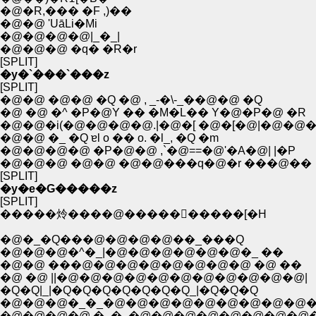
�@�R,��� �F ,)��
�@�@ 'UāLi�Mi
�@�@�@�@|_�_|
�@�@�@ �q� �R�r
[SPLIT]
�y�`���`���z
[SPLIT]
�@�@ �@�@ �Q �@ , _-�\-_��@�@ �Q
�@ �@ �^ �P�@Y �� �M�L�� Y�@�P�@ �R
�@�@�i(�@�@�@�@.|�@�[ �@�[�@|�@�@�
�@�@ �_ �Q ɐl o �� o. �l_, �Q �m
�@�@�@�@ �P�@�@ ,`�@==�@'�A�@| |�P
�@�@�@ �@�@ �@�@���q�@�r ���@��
[SPLIT]
�y�e�G�����z
[SPLIT]
�����炩����@�����񂶂�����[�H
�@�_�Q���@�@�@�@��_���Q
�@�@�@�^�_|�@�@�@�@�@�@�_ ��
�@�@ ���@�@�@�@�@�@�@�@ �@ ��
�@ �@ ||�@�@�@�@�@�@�@�@�@�@�@|
�Q�Q|_|�Q�Q�Q�Q�Q�Q�Q_|�Q�Q�Q
�@�@�@�_�_�@�@�@�@�@�@�@�@�@�
�@�@�@�@ �_�_�@�@�@�@�@�@�@�@