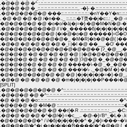
.�@�@ �@ �^ :.::.::.::.::.::.::.::.::.::.::.::.::.::.::.::.::.::.::.::.::.::.::.::.::.:
.�@�@ �@ �_::.::.::.::.::.::.::.::.::.::.::.::,. -�]- �.::.::.::.::.::.::.::.
.�@�@�@�@�@ ���::.::.::.::.::.::.::.::.:�nY��Y�n::
. �@ �@ �@ �@ /�n��.._ ::.::.::.�T爂��j�c::.: _�
�@�@�@�@ �@ �o�o/�ȃj�j=�]-�@�M�N�@-�]=
.�@�@�@�@�@�@ // i/�_�����ƃj�j�j�j�j�j
�@�@�@�@�@�@ {�i�@�o�@ �����]=Ɠ�O
�@�@�@�@�@�@�@�_ �M�R|�b�@�@{ |��_,
.�@�@ �@ �@ �@ �@ �_i |�l �@ ��___�O' ��
�@�@�@�@�@�@�@�@�@�@�� |Ɂ_�@__,�
�@�@�@ �@ �@ �@ �@ �@ | |�@�@�@�@�
�@�@�@ �@ �@ �@ �@ �@ }Ɂ@�@ �_�@�@�
�@�@�@�@ �@ �@ �@ �����\-�@ _�_�@
�@�@�@�@ �@ �@ �@ ���\�\- ._�@�M �]-�@
�@�@�@�@�@�@ �@ �@ |�j�j�j�j�=�]-�@_
.�@�@ �@ �@ �@ �@ �m�j�j�j�j��P���i�@|
[SPLIT]
.�@�@�@�@�@�@ �^::.::.::.::.::.::.::.::.::.::.::.::.::.::.::.::.::.::.::.::
.�@�@�@ �@ �^::.::.::.::.::.::.::.::.::.::.::.::.::.::.::.::.::.::.::.::.::.::.
�@ �@ �@ �o::.::.::.::.::.::.::.::.::.::.::.::.::.::.::.::.::.::.::.::.::.::.
�@�@�@ �@ �M�@ ::.::.::.::.::.::.::.::.::.::.::.::.::.::.::.::.::.
.�@�@�@�@�@ �@ ��r{�܁R .::.::.::.
.�@
�@�@�@�@�^ / i/�ƃj�j�j�j�j�^ 
.�@�@�@/�^�i �o�j�j�j�Ɓ����|�^�@�@ {_�