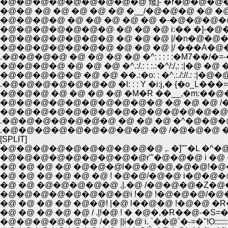
�@�@�@�@�@�@�@�@�@ 爁]- �r�@�@�@���]{: : :-�]
�@�@ �@ �@ �@ �@ �@ �__/�@�@�@ �@ �@ �__��
�@�@�@�@ �@ �@ �@ �@ �@ �-�@�@�@�@�@ �@ _�
�@�@�@�@�@�@�@ �@ �@ �@ i:�� �]-�@�@�@�@
�@�@�@�@�@�@�@ �@ �@ �@ |/�n�@�@�@�@ �@ �@ �
�@�@�@�@�@�@�@ �@ �@ �@ |/ ���A�@�@�@,.�@�@
.�@�@�@�@ �@ �@ �@ �@ �^: : : : :�M7��/�=-�]��: : :
�@�@�@�@ �@ �@ �@ �^.:/.: : :.:�^/:/,: :|�@ �@ ��: : : : 
�@�@�@�@�@ �@ �@ ��.:�o: : �^.:./://.: :|�@�@�@�
.�@�@�@�@�@�@�@ �l: : : Y �i:j,� {�o_L���=-�]� �@
�@�@�@ �@ �@ �@ �@ �M�R ��__,�m:��@�@�@ �
�@�@�@�@�@�@�@�@�@�@�@�@�@�@ ��
.�@�@�@�@�@�@�@ �@ �@ �@ �^�@�@�@�@
.�@�@�@�@�@�@�@�@�@ �@ /�@�@�@ �
[SPLIT]
�@�@�@�@�@�@�@�@�@�@ ,. �]''"�L �
�@�@�@�@�@�@�@�@�@r'"�@�@�@ i �@ �@
�@ �@ �@ �@ �@�@�@l�@�@�@,�@�@!�@�@�@�
�@ �@ �@ �@ �@ �@ ! �@�@/�@�@ i�@�@�@�@
�@ �@ �@�@�@�@�@ ,|.�@ /�@�@�@�Ȥ�@
�@�@�@�@�@�@�@�@i !�@ !�@�@�@/�@�
�@ �@ �@ �@ �@�@! |�@ l��@�@ !�@�@ �R
�@ �@ �@ �@ �@ / .|!�@ ! � �@�,�R��@-�S=�
�@�@�@�@�@�@ /�@ ||i�@ i. `��@`�-=�"!O::::::