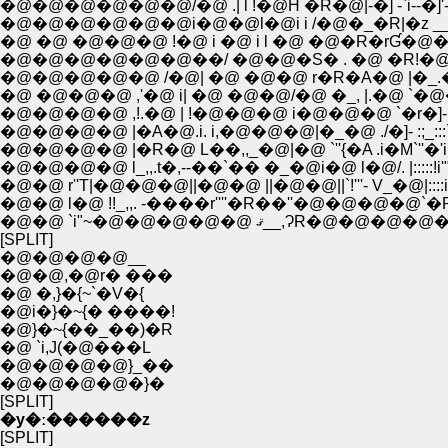
�@�@�@�@�@�@/�@ .| l !�@Ĥ �R�@|-�] -`i--�]'- �@ 
�@�@�@�@�@�@i�@�@l�@i i /�@�_�R|�z __ 
�@ �@ �@�@�@ !�@ i �@ i l �@ �@�R�rƓ�@�@�
�@�@�@�@�@�@��/ �@�@�S� . �@ �R!�@�@
�@�@�@�@�@ /�@| �@ �@�@ r�R�A�@ |�_
�@ �@�@�@ ,'�@ i| �@ �@�@/�@ �_, |.�@
�@�@�@�@ ,!.�@ | !�@�@�@ i�@�@�@ `�r�]- .
�@�@�@�@ |�A�@.i. i,�@�@�@|�_�@ ./�]- :;_:::`'
�@�@�@�@ |�R�@ L��,,_�@|�@ `''{�A .i�M`''�'i::::
�@�@�@�@ l_,,.t�,--��`�� �_�@i�@ l�@/. |:::::!i
�@�@ r''T|�@�@�@||�@�@ ||�@�@||`!'''- V_�@|::
�@�@ l�@ !!_,,. -����r''''�R��''�@�@�@�@`�R
�@�@ `i"~�@�@�@�@�@ ޤ__,Ɂ
[SPLIT]
�@�@�@�@__
�@�@,�@r� ���
�@ �,}�{~`�V�{
�@i�}�~{� ����!
�@}�~{��_��)�R
�@ `i,J(�@���L
�@�@�@�@}_��
�@�@�@�@�}�
[SPLIT]
�y�ː������z
[SPLIT]