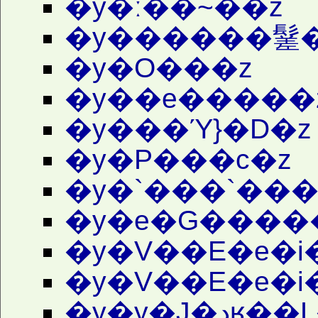
�y�ː��~��z
�y������䰈�
�y�O���z
�y��e�����
�y���Ύ}�D�z
�y�P���c�z
�y�`���`���
�y�e�G����
�y�V��E�e�i
�y�V��E�e�i
�y�y�