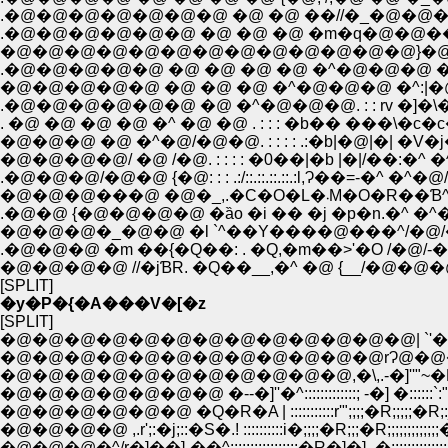
.�@�@�@�@�@�@�@ �@ �@ ��//�_�@�@�@�
.�@�@�@�@�@�@ �@ �@ �@ �m�q�@�@��. 
�@�@�@�@�@�@�@�@�@�@�@�@�@}�@ �@
.�@�@�@�@�@ �@ �@ �@ �@ �^�@�@�@
�@�@�@�@�@ �@ �@ �@ �^�@�@�@ �^:
.�@�@�@�@�@�@ �@ �^�@�@�@. : : rv �]�\
. �@ �@ �@ �@ �^ �@ �@ . : : : �b�� ���\
�@�@�@ �@ �^�@/�@�@. : : : : .:�b|�@
�@�@�@�@/ �@ /�@. : : : : �0��|�b |�|/
.�@�@�@/�@�@ {�@: : : .:/::.::.::.::.:l
�@�@�@���@ 
.�@�@ {�@�@�@�@ �ȁo �i �� �j �p�n.�^
�@�@�@�_�@�@ �l `^��Y����@���^/�@/
.�@�@�@ �m ��{�Q��: . �Q,�m��>'�O /�@/-
�@�@�@�@ //�jƁR. �Q��__,�^ �@ {__/�@
[SPLIT]
�y�P�{�A���V�[�z
[SPLIT]
�@�@�@�@�@�@�@�@�@�@�@�@�@| `'��:::::
�@�@�@�@�@�@�@�@�@�@�@�@rɁ@�@�@�P
�@�@�@�@�@�@�@�@�@�@�@,�\,.-�]''"~�L::::::
�@�@�@�@�@�@�@ �--�]''�^:::::::::::::; -�] �::::::`:"::::::
�@�@�@�@�@�@ �Q�R�A | :::::::::::r'";;;;�R;;;;;�R;:_: �
�@�@�@�@ ,.r';:�j;::�S�.! ::::::::::i�;;;;�R;;;�R;;;;;;;;;;;;;�V
�@�@�@�^/r�]��]-��^:::::::::::::::::�R�]�]- �;;;;;;;;;;;;;;;;;�^;