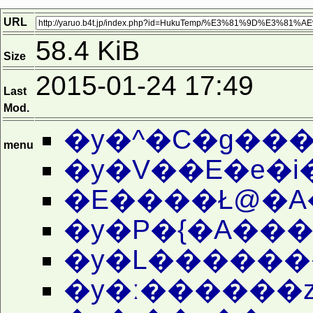
URL
58.4 KiB
Size
2015-01-24 17:49
Last
Mod.
�y�^�C�g��
menu
�y�V��E�e�i
�E����Ł@�A
�y�P�{�A���
�y�L������
�y�ː������