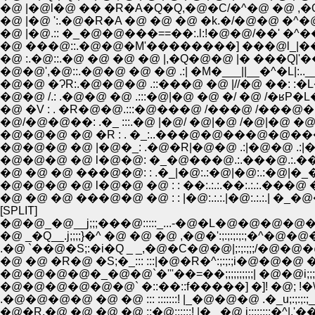
�@ |�@l�@ �� �R�A�Q�Q,�@�C/�^�@ �@ ,�Q
�@ |�@ ':.�@�R�A �@ �@ �@ �k.�/�@�@ 
�@ |�@.:: �_�@�@���==��:.l:!�@�@/��' �^�
�@ ���@::.�@�@�M'��������] ���@l_|�
�@�@',�@::.�@�@ �@ �@ .:| �M�___||__�^�L|
�@�@ �ɁR:.�@�@�@ .::���@ �@ |//�@ ��: :�
�@�@ /.: .�@�@ �@ .:::�@|�@ �@ �/ �@ /
�@ �V : . �R�@�@.:::�@���@ /���@ /���@
�@/�@�@��: .�_ :::.�@ |�@/ �@|�@ /�@|�@
�@�@�@ �@ �R : . �_:..���@�@���@�@����
�@�@�@ �@ |�@�_: .�@�R|�@�@ .:|�@�@ .:|�^ 
�@�@�@ �@ l�@�@: �_�@���@.:.���@.:.��
�@ �@ �@ ���@�@: : .�_|�@:.:�@|�@:.:�@
�@ �@ �@ ���@�@ �@ : : |�@:.:.:.|�@:.:.:
[SPLIT]
�@�@_�@__j;;;���@:::::_...-�@�L�@�@�@�@�;:
�@ _�Q__.j;;;;}�^ �@ �@ �@ ,�@�':;:;:;:;:;�^�@�@�
.�@ `��@�S;:�i�Q _ _,�@�C�@�@|;:;:;;;/�@�@�@�@�@__
�@ �@ �R�@ �S;�_::: :::|�@�R�^:;:;:;i�@�@�@ �
�@�@�@�@�_�@�@`�'''��=��;;;;;;;;;;| �@�@i;
�@�@�@�@�@�@` �::��::f�����] �]! �@; !
.�@�@�@�@ �@ �@ ::: :::::::! |_�@�@�@ .�_u;:;:;:;_|:::`Ї
�@�R.�@ �@ �@ �@ ::�@::::::! |�_ �@ i:;:;:;:;�^|,'��`