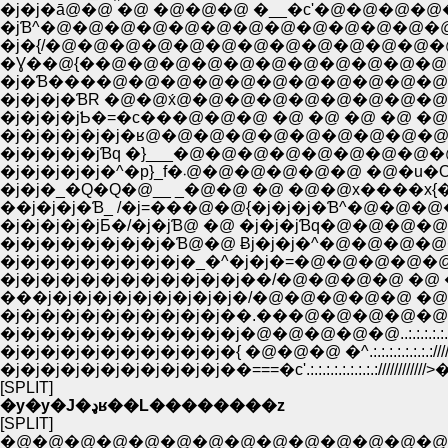
�j�j�ā@�@ �@ �@�@�@ �__�c'�@�@�@�@�@�@�@�@/:.:.:.:-=�j)
�jƁ^�@�@�@�@�@�@�@�@�@�@�@�@�@�@ �@ �@ �@ /�j�=-.:.:.:.:
�j�{/�@�@�@�@�@�@�@�@�@�@�@�@�@�@�@�@�@�@ �@�P�
�Ɣ��@{��@�@�@�@�@�@�@�@�@�@�@�@�@�@�@�@�@�Q-���~>� �@}
�j�Ɓ����@�@�@�@�@�@�@�@�@�@�@�@�@�@�@����Ɓ^}��}/�
�j�j�j�ƁR �@�@x́@�@�@�@�@�@�@�@�@ �@�@ r==�c�jƃB.:.:.:.:
�j�j�j�jƄ�=�c���@�@�@ �@ �@ �@ �@ �@ �@�_�O�^�@ {.:.:
�j�j�j�j�j�j�ʁ@�@�@�@�@�@�@�@�@�@�@�@�@
�j�j�j�j�jƁq �}___�@�@�@�@�@�@�@�@�@�@�
�j�j�j�j�j�^�p}_f�܁@�@�@
�j�j�_�Q�Q�@__ _�@�@ �@ �@�@x����x{�
��j�j�j�Ɓ_ /�j=���@�@{�j�j�j�Ɓ^�@�@�@
�j�j�j�j�jƂ�/�j�jƁ@ �@ �j�j�jƁq�@�@�@�@
�j�j�j�j�j�j�j�j�Ɓ@�@ Ƀj�j�j�^�@�@�@�@�
�j�j�j�j�j�j�j�j�j�_�^�j�j�=�@�@�@�@�@�@
�j�j�j�j�j�j�j�j�j�j�j�j��/�@�@�@�@ �@ �@�@
���j�j�j�j�j�j�j�j�j�j�/�@�@�@�@�@ �@�@ ..:.///
�j�j�j�j�j�j�j�j�j�j�j��.���@�@�@�@�@....:.:.:.://
�j�j�j�j�j�j�j�j�j�j�j�j�@�@�@�@�@..:.:.:.:.:.:.:.:.
�j�j�j�j�j�j�j�j�j�j�j�{ �@�@�@ �^.:.:.:.:.:.:.:.:///
�j�j�j�j�j�j�j�j�j�j�j��===�c'.:.:.:.:.:.:.:.:.:///////////
[SPLIT]
�y�y�J�ډʁ��L��������z
[SPLIT]
�@�@�@�@�@�@�@�@�@�@�@�@�@�@�