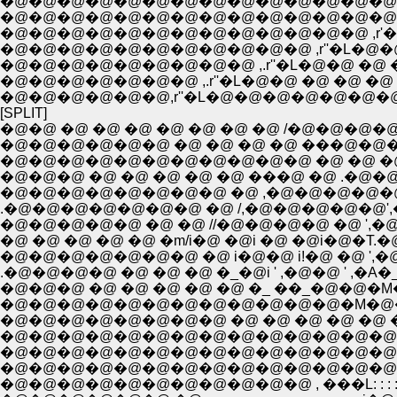
�@�@�@�@�@�@�@�@�@�@�@�@�@�@�@�@�@ Ɂ]'
�@�@�@�@�@�@�@�@�@�@�@�@�@�@�@,r''�L�@�
�@�@�@�@�@�@�@�@�@�@�@�@�@ ,r'�L�@�@�@�@ 
�@�@�@�@�@�@�@�@�@�@�@ ,r''�L�@�@�@�@�@
�@�@�@�@�@�@�@�@�@ ,.r''�L�@�@ �@ �@ �@ ,'
�@�@�@�@�@�@�@ ,.r''�L�@�@ �@ �@ �@ �@ ,'�@�@
�@�@�@�@�@�@,r''�L�@�@�@�@�@�@�@�@�
[SPLIT]
�@�@ �@ �@ �@ �@ �@ �@ �@ /�@�@
�@�@�@�@�@�@ �@ �@ �@ �@ ���@�@
�@�@�@�@�@�@�@�@�@�@�@ �@ �@ �@ �
�@�@�@ �@ �@ �@ �@ �@ ���@ �@ .�@�@i
�@�@�@�@�@�@�@�@ �@ ,�@�@�@�@�@!�@�@
.�@�@�@�@�@�@�@ �@ /,�@�@�@�@�@',�@�@
�@�@�@�@�@ �@ �@ //�@�@�@�@ �@ ',�@�
�@ �@ �@ �@ �@ �m/i�@ �@i �@ �@i�@�T.�@�
�@�@�@�@�@�@�@ �@ i�@�@ i!�@ �@ ',�@�@
.�@�@�@�@ �@ �@ �@ �_�@i ' ,�@�@ ' ,�A�_�
�@�@�@ �@ �@ �@ �@ �@ �_ ��_�@�@�M��[-= �
�@�@�@�@�@�@�@�@�@�@�@�@�M�@� �M�-=-
�@�@�@�@�@�@�@�@ �@ �@ �@ �@ �@ �@ �@ �@ 
�@�@�@�@�@�@�@�@�@�@�@�@�@�@�@�@�@�@�@�
�@�@�@�@�@�@�@�@�@�@�@�@�@�@�@�Q, . . :��:
�@�@�@�@�@�@�@�@�@�@�@�@�@�@/: : : : : : : : : : 
�@�@�@�@�@�@�@�@�@�@�@ , ���L: : : : : : : : : : : :