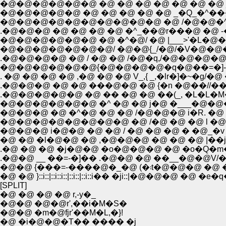
�@�@�@�@�@�@ �@ �@ �@ �@ �@ �@ �@ _
�@�@�@�@�@ �@ �@ �@ �@ �@ _�Q_�^���
�@�@�@�@�@�@�@�@�@�@ �@ /�@�@�^�
.�@�@�@ �@ �@ �@ �@ �^_��@r���@ �@ -�]
�@�@�@�@�@�@ �@ �^�@/ �@ |___>'�L�
�@�@�@�@�@�@�@/ �@�@{_/�@/�V�@�@�@
.�@�@�@�@ �@ / �@ �@ /�@�q,/�@�@�@
�@�@�@�@�@�@{�@�@�@�@�q�@��=�]-�
. �@ �@ �@ �@ ,�@ �@ �@ V_,{ _,�lr�]�~�g/�
.�@�@�@ �@ �@ ���@�@ �@ {�n �@��//�
.�@�@�@�@�@ �@ �� �@ �@ ��(_, �L�L�
�@�@�@�@�@�@ �^ �@ �@ j�@ �___�@�
�@�@�@ �@ �^�@ �@ �@ /�@�@�@ i�R. �@ 
�@�@�@�@�@�@�@�@ �@ /�@ �@ �@ l
�@�@�@ i�@�@ �@ �@ / �@ �@ �@ � �@_�
�@ �@ �l�@�@ �@ ,�@�@�@ �@ �@ �@ |�
.�@ �@ �@ �j�@�@ �o�@�@�@ �@ �o�Q�m�
.�@�@ __ ��=-�]�� .�@�@ �@ ��__�@�@V/�@
[SPLIT]
�@ �@ �@ �@ r,-y�_
�@�@ �@�@r',��i�M�S�
�@�@ �m�@fjr'��M�L,�}!
�@ �i�@�@�T�� ���� �j