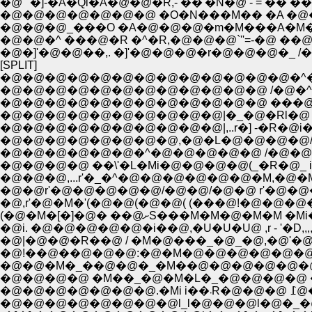
�@`''�]-�A�Qi�A�@�@�R,- ��'�N�@ - = �
�@�@�@_���O �A�@�@�@�m�M���A�M���@
�@�@�^ ���@�R �^�R,�@�@�@`''=-�@ ��
�@�]'�@�@��,. �]'�@�@�@�r�@�@�@�_ /�@
[SPLIT]
�@�@�@�@�@�@�@�@�@�@�@�@�@�^�@
�@�@�@�@�@�@�@�@�@�@�@�@ /�@�^�
�@�@�@�@�@�@�@�@�@�@�@�@ ���@l�@�
�@�@�@�@�@�@�@�@�@�@|�_�@�Rl�@ l�@l�@
�@�@�@�@�@�@�@�@�@�@|,..r�] -�R�@i��R�@
�@�@�@�@�@�@�@�@,�@�L�@�@�@�@/�Rl�@,r'�
�@�@�@�@�@�@�^�@�@�@�@�@ /�@�@�M/
�@�@�@�@ ��\'�L�Mi�@�@�@�@(_�R�@_
�@�@�@,...r'�_�^�@�@�@�@�@�@�M,�@�M�R��S
�@,r'�@�M�'(�@�@(�@�@( (���@!�@�@�
(�@�M�[�]�@� ��@ށS���M�
�@i. �@�@�@�@�@�i��@,�U�U�U@ ,r - '�D
�@!��@��@�@�@:�@�M�@�@�@�@�@�@�@�@ 
�@�@�M�_��@�@�_�M��@�@�@�@�@�@�
�@�@�@�@ �M��_�@�M�L�_�@�@�@�@ ��@�
�@
�@�@�@�@�@�@�@�@l_l�@�@�@l�@�_�@ ,