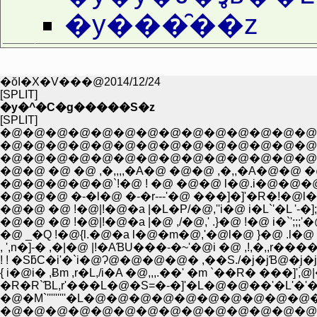
�y���̑��z
�ŏI�X�V���@2014/12/24
[SPLIT]
�y�^�C�g�����S�z
[SPLIT]
�@�@�@�@�@�@�@�@�@�@�@�@�@�@�@
�@�@�@�@�@�@�@�@�@�@�@�@�@�@�@
�@�@ �@ �@ ,�,,,,�A�@ �@�@ ,�,,�A�@�@ 
�@�@�@�@�@`!�@ ! �@ �@�@ l�@.i�@�@�@,';;;;'�@'
�@�@�@ �-�l�@ �-�r---'�@ ���]�]'�R�!�@
�@�@ �@ !�@|!�@�a |�L�P/�@,''i�@ i�L`'�L '-�];;:
�@�@ �@ !�@|!�@�a |�@ ,/�@,' .}�@ !�@ i�`';;
�@ _�Q !�@{l.�@�a l�@�m�@,'�@l�@ }�@ .l�@ |
, ',n�]-� ,�|�@ |!�AƁU���-�~'�@i �@ ,!,�,,r����z
! ! �SƃC�i'�`i�@Ɂ@�@�@�@� ,��S./�j�jƁ@�j�j�_>
{ i�@i� ,Ƀm ,r�L,/i�A �@,,,.��' �m `��R� ���]'
�R�R`ƁL,r'���L�@�S=�-�]'�L�@�@��'�L'�'�,_
�@�M`'''''''''�L�@�@�@�@�@�@�@�@�@�@�@�@�@`
�@�@�@�@�@�@�@�@�@�@�@�@�@�@�@�@�@�@�@