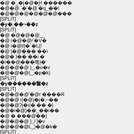
�@ �_�j�@�Ԩ ������
�@�@ `�'�@ �q_��!
�@�@�@�@�@�@���
[SPLIT]
�y�ː��~��z
[SPLIT]
�@ �@�@�@__
�@ r�@�@r'�V�
�@ i�@l/|�`�L{!
�@ |�@��� ��i
�@� }�� ��i �
�i��@���㗹}�'
�@�@�@ }_,�o�v
�@�@�@(_,�p�k)
[SPLIT]
�y������䰈�z
[SPLIT]
�@�@�@'�@r ����R
�@�@ i(�@)�j�,~��
�@�@Ɂj�i(� �� �j
�@�i�@}��_��i��
�@ � ���@��}
�@�@�@ }_/ ]�v
�@�@�@L_)�@�k�
[SPLIT]