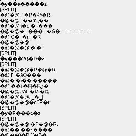
�y��e�����z
[SPLIT]
�@�@, ' �P�@�R.
�@�@|',��mi,��|
�@�@|i�q � -���
�@�@�i_���_i�G�===========-
�@ C�_�n_�R
�@�@�@ |_|_|
�@�@�@ �i�i
[SPLIT]
�y���Ύ}�D�z
[SPLIT]
�@�@�@�P�@�R.
�@ l' ,�āO���
�@�i�i�� �����
�@ ��i �F|�Fق�
�@�@UāLi�Mi�@
�@�@�@.|_�_|
�@�@�@�qɁR�r
[SPLIT]
�y�P���c�z
[SPLIT]
�@�@�@ �P�@�R.
�@��,��~����
�@��)�R߁[�Ƀ�