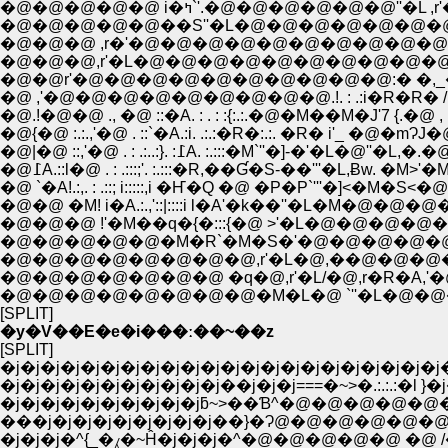
�@�@�@�@�@ i�ߤ`'.�@�@�@�@�@�@''�
�@�@�@�@�@��S''�L�@�@�@�@�@�@�@�@'''�L�L
�@�@�@ ,r�'�@�@�@�@�@�@�@�@�@�@�@.. 
�@�@r'�@�@�@�@�@�@�@�@�@�@:� �,_�Q_
�@ ,'�@�@�@�@�@�@�@�@�@.!. : .:i�R�R� / 
�@.!�@�@ ., �@ ::�A. : . : :{:.:.�@�M��M�J'
�@{�@ :.:.,'�@ . ::`�A.:i. .:.:�R�:.:. �R� i'_
�@|�@ ::,'�@ . : .:..:}. :߁A. :.:::�
�@߁A.::l�@ . : .:::;'. :.:::�R,��Ɠ�S-��'''�L
�@ `�A!.:,. : .::; i:::::,i �Ҥ�Q �@ �P�P`'''�]<�M�S<�
�@�@ �M! i�A.:.,'::|::::i l�A'�k��''�L�M�@�@�@
�@�@�@ !'�M��q�{�:::{�@ >'�L�@�@�@�@�@�@,r�]''''''
�@�@�@�@�@�M�R`�M�S�'�@�@�@�@�@�@ ,r'�L�@
�@�@�@�@�@�@�@�@,r'�L�@,��@�@�@�@ /�@�
�@�@�@�@�@�@�@ �q�@,r'�L/�@,r�R�A,'�@�@�@�@
[SPLIT]
�y�V��E�e�i���ː��~��z
[SPLIT]
�j�j�j�j�j�j�j�j�j�j�j�j�j�j�j�j�j�j�j�j�j�
�j�j�j�j�j�j�j�j�j�j�j��j�j�j===�~>�.:.:.:�l }�
�j�j�j�j�j�j�j�j�j�jƃ~>��Ɓ^�@�@�@�@�@�P�^{�Ɓ�f.:.:.:.
���j�j�j�j�j�j�j�j�j��}�Ɂ@�@�@�@�@�@�@�@�M�_:.:.:.:.:.:.:.:
�j�j�j�^{_�⁁�~Ĥ�j�j�j�^�@�@�@�@�@ �@ /��l��x �R==x.:.:.:.:.:.: