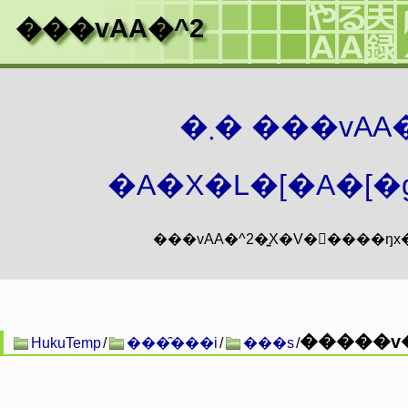
���vAA�^2
�܂� ���vA
�A�X�L�[�A�[�g
�����v�
HukuTemp
/
���̑���i
/
���s
/