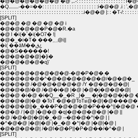
�@�@�@�@�@�@ �@ ,..-: : : : : : : : : : : : : : : : : : : : i�@�@�@
�Q........-��=��: : : : : : : : : : : : : : : : : : : : : : :i�@�@ .i : ',�@�@!/
: : : : : : : : : : : : : : : : : : : : : : : : : : : : : : : : : :.i�@�@ |: : �T-/: : : : : : : 
[SPLIT]
�@�@ �@ �@ �@ �@ i
�@�@�@�@�P�@�R.�a
�@ l �i(�`�i(�O7� !|
�@�_�i�T� ���؁@i||
�i( ��āM��ق¿
�@�S������!
�@�@�@�@}�]i�
�@�@�@�@�q}'
[SPLIT]
�@�@�@�@�@�@�@-�@�P�@�܂�
�@�@�@�@�^�@�@�@�@�@�@/�@�@�_
�@�@�@ /�@�@�@�@�@ /Y �@�@�@�@|
�@�@�@/�@ /�@�i�@ |�@ |�@�j�@�@�@|
�@�@ �i�@ �i�Q__�_�R _|�__ �j�@�@�j�@
�@�@�@|�@ �ToT �@�@ToTʁ@�@|�@���@�
�@�@�@||�_���P�@�@�@�P���^||�@�@ 
�@�@ / |�@ |�@�@ �q|�@�@�@�@ |�@ ||
�@ /�@�@|�@|�_�@ --�@�@�^|�@ | |
�^�@�@ |�@|�@ |�_�@ �^|�@ |�@|�@ |
�@�@�@�@| /�@l�@�P||�P�@��/�^�@ |
[SPLIT]