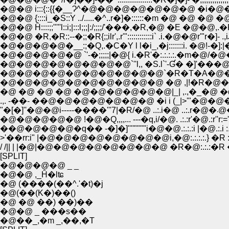
�@�@ i:::{::{{�__Ɂ^�@�@�@�@�@�@�@ �i�@�@�@`"�L �
�@�@ {::::i_�S::Y ../.....�^..r�]�::::::�m �@ �@ �@
�@�@ Ĥ::::;;'''''l::i;|:::l;;;|:/;;;;/'���,�R,�@ �E �@�@,.�
�@�@�@�@�__:;�Q,.�C�Y l l�i_,�j:::::::i. �@!-�]:|�@il::::::
�@�@�@�@�@ `'-�;;;;;|�@{ i.�R'�:.:.:.:.�m�@/�@�@ !. |l�
�@�@�@�@�@�@�@�@`''l,, �S.l`'-Ɠ� �]'���@l�@�R 
�@�@�@�@�@�@�@�@�@�@`�R�T�A�@�@�@�@�
�@�@�@�@�@�@�@�@�@�@ �@ ,|!�R�@�@�@ 
�@ �@ �@ �@ �@�@�@�@�@�@|_| ,.,�_�@ �q�''''
.,. -��- ��@�@�@�@�@�@�@ �i i (_|>'"�@
�@�@�@�@�@ !�@�Q,,,,... ---�q,i/�@. .:.:r'�@.:r''r:
��@�@�@�@�q�� -�]�]''''""""i�@�@.:.:.:i |�@.:.i :.i.
>'��rr:i" |�@�@�@�@�@�@�@�@i,�@:.:.:.:.} �R :.:�
[SPLIT]
�@�@�@�@ _ _
�@�@ ,_Ĥ�lʨ
�@ (����(��^.'�t)�j
�@(��(K�)��()
�@ �@ ��) ��)��
�@�@ _ ���s��
�@��_,�m _,��,�T