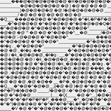
_____���@�@�@�@�@�@ �R�@�@�@�@�@�@�@_
_________�@�@�@�@�@ �@ } �@ �@ �@ �@ __
_________}�@�@�@�@ �@ /�@�@�@�@�@ ____
________/ �@ �@ �@ �@ �@ �@ �@ ________
�Q___ ���@�@�@ �^�@�@�@ �^�L�P�P�@
___,�^�@�@�@ �^�@�@�@ �^�@�@�@�Q�Q�Q
�^�@�@�@ �^�@�@�@ �^�@�@�^________}
�@�@ �@ '^ �@ �@ �^�@�@�^__�@______/
�@�@ 'ށ@�@�@ �^�@�@�^___________
�^�@�@�@ �^�@�@�^____________ �^�@�
�l�g . _�^�@�@�^____________ �^�@�@�@�@
�@ �@ _�l�g .�� ___________ �^�@�@�@�@�
�@ i �k_�@�@�@_�l�g . __,�^�@�@�@�@�^
�@�@�@ �@ i �k_�@�@�@_�l�g .�@�@�^
�@�@�@ �@ �^�@�@ i�k_�@�@�@_�l�g . �^ 
�@�@�@�@�@�@�@�@�@ ,�@�@ ���k_�@�@
�@ .:�@�@�@�@�@�@�^�@�@�@�@�@�@�
�^�@�@�@ �@ �^�@�@ �@ �@ �@ �@ �@ �@
�@ �@ �@ ,�@ �@�� __ �P�_�@�@�@ �
�Q___�^�@�^�@�@__j}�@ �@ }�@ �^�@ �@ 
�P�P}r�]�@�@ _____/�@�@ /,�^�@�@�@��
�@ �^�@�@_________{___�Q{____ �@ �^__
�@^�^�^�P�P�P�P_���@___�^_�Q/�@�^
�^�^]�@�@�@ �^�^�P�P�^�L�P�P �P�___
_____�V �@ �^�^�@�@�@�^�@�@�@�@�@�