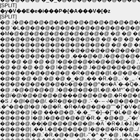
[SPLIT]
�y�V��E�e�i���P�{�A���V�[�z
[SPLIT]
�@ .|�@�@�@�@�@�@�@�@�@�@�@�@�@
�@ '�L�@�@�@�@�@�@�@�@�@�@�@�@�@
�M�@�@�@�@�@�@�@�@�@�@ �@ �@ �@ �@ �
�@�@�@�@�@�@�@�@�@�@ �@ �@ �@ �@ �@ 
�@�@�@�@�@�@�@�@�@�@�@ �@ �@ �@ �@ l
�@�@�@�@�@�@�@�@�@�@�@�@�@�@�@�@�@
�@�@�@�@�@�@�@ ,���@�@./�@�@�@�@ .|�@
�@ �@ �@ �@ �@ !�@�@�@�b�@�@�@�@ ,'
�@ �@ �@ �@ �@ l�@�@�@ .l�@�@�@�@�@!�@�R.
�@�@�@�@�@�@�@ �R�@�@�@l.�@�@�@�@ l.
�@�@ �@ �@ �@ �@ �_�@ .�� �R.�@., -'�_,,
�@�@�@�@�@�@�b�@�@�@^�n�A`�-�Q�./ �
�@ .r�@�@�@�@ .!�@�@�@�@l.�@.�M^''�@�
�@/�@/�@�@�@�@���@�@�@�@.�R�@�@�@�
�S ./ �@l�@�@/. �R�@�@�@ .'-`�- -- -/�@�@�
.�^�@�@!�@ /�@�R. �R�A�@�@�@"'''�]''�V�@�
�@�@�@ |�@ ���@�@.`�.�_"'''�]--�]'''�L�@ �@ 
�@�@�@ l�@.l�@�@�@�@'�R.�_�@�@_,-''�r`�
�@�@�@.��|�@�@�@�@�@r-�A `�R�.l.�J.|�@�
�@�@�@| .�� l.�@�@�@�@ l�@�@�R��@.../ .
�@�@�@|�@.`�R.�@�@�@l.-'''�^ �^ �@ . l�A