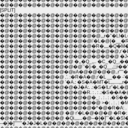
�@�@�@�@�@�@�@�@�@�@�@�@�@�@ 
[SPLIT]
�@�@�@�@�@�@�@�@�@�@�@�@�@�@�@�@
�@�@�@�@�@�@�@�@�@�@�@�@�@�@�@
�@�@�@�@�@�@�@�@�@�@�@�@�@�@�@�@�
�@�@�@�@�@�@�@�@�@�@�@�@�@�@�@ ,,,,,.
�@�@�@�@�@�@�@�@�@�@�@,,,r�''�L!�L�@�@'�L
�@�@�@�@�@�@�@�@�@�@i'�L�@{�__�R�;;;�Q �M�P
�@�@�@�@�@�@�@�@�@�@�R�,,,,�Q�M�t=��-�]''�L,�'�
�@�@�@�@�@�@�@�@�@�@�@�@�@ �J�t�,,_.:.:
�@�@�@�@�@�@�@�@ �,,�Q_,,.. �C_�Q_,����''�L,�
�@�@�@�@�@�@�@�@�@`'�]-�_�Q__,;;;r��"�]''�t�@/
�@�@�@�@�@�@�@�@ʁA�@�@�@�@,.r'''''�L,,..r'''�
�@�@�@�@�@�@�@ ,'. :�R�A�@,r'�L __�� -'�]
�@�@�@�@�@�@�@ '�A.: �S�A�MT�L,,,....,,,r�
�@�@�@�@�@�@�@�@�J�A:. .:�S�!Lr''�L�@
�@�@�@�@�@�@�@�@�@�R. : . : .:�S��A�@�
�@�@�@�@�@�@�@�@�@�@�_: . : . : .�S��@�@ ! �@ 
�@�@�@�@�@�@�@�@�@�@�@ >�: . : . : �M�
�@�@�@�@�@�@�@�@�@�@�^�@�R�A: . : . : .
�@�@�@�@�@�@�@ �@ r'�L�@�@�@ �R�: ._;,:.
--�]�]'''''''''�J�J�L�@�@�@�@�@�@�@�@�@�@ i!.