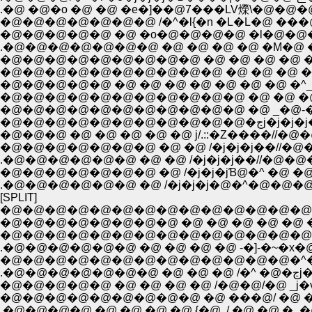
.�@ �@�o �@ �@ �e�]��@7���LV爃\�@�@�@
�@�@�@�@�@�@�@ /�^�l{�n �L�L�@ ���
�@�@�@�@�@ �@ �o�@�@�@�@ �l�@�@�@
.�@�@�@�@�@�@�@ �@ �@ �@ �@ �M�@ �
�@�@�@�@�@�@�@�@�@ �@ �@ �@ �@ �@ �
�@�@�@�@�@�@�@�@�@�@ �@ �@ �@ �@ 
�@�@�@�@�@ �@ �@ �@ �@ �@ �@ �@ �^__..�
�@�@�@�@�@�@�@�@�@�@�@ �@ �@ �@ �p |
�@�@�@�@�@�
�@�@�@ �@ �@ �@ �@ �@ j/.::�Z����//�
�@�@�@�@�@�@�@ �@ �@ /�j�j�j��//�@
.�@�@�@�@�@�@ �@ �@ /�j�j�j��//�@�@�@
�@�@�@�@�@�@�@ �@ /�j�j�jƁ@�^ �@ �
.�@�@�@�@�@�@ �@ /�j�j�j�@�^�@�@�@
[SPLIT]
�@�@�@�@�@�@�@�@�@�@�@�@�@�@ �@
�@�@�@�@�@�@�@�@ �@ �@ �@ �@ �@ �@ 
�@�@�@�@�@�@�@�@�@�@�@�@�@�@
.�@�@�@�@�@�@ �@ �@ �@ �@ -�]-�~�
�@�@�@�@�@�@�@�@�@�@�@�@�@�^�^�@ 
�@�@�@�@�@ �@ �@ �@ �@ /�@�@/�@ _j�v�
�@�@�@�@�@�@�@�@�@ �@ ���@/ �@ ���
.�@�@�@�@ �@ �@ �@ �@ {�@, /,�@ �@ �_