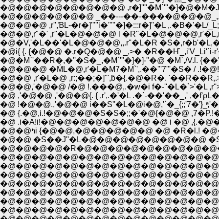
�@�@�@�@�@�@�@�@ ,r�]''''�M`'''�]�@�M�J`''''
�@�@�@�@�@�@ _��---��-����@�@�@_,,,r��'�L;;:.
�@�@�@ ,r'',ƁL-�r�]'''''i�'''''�]�:::r�]''�L ,.�B�'�L/_
�@�@,r"�' ,r''�L�@�@�@ l �R''�L�@�@�@,r'�L,r'��''
�@i{ {. {�@�@ �,r�Q�@�@ _,>� �R��Ҥ_,i'V_Li'`i-r'�V
�@�M`'��R�,�''�S�_,�M`'''�]�]-''�@ �M`,/V.l. {��'''�L_i�
�@�@�@ �ḾL�@,r'�L�M7�M`',.��'''7'''�S� / .!�@!-`�]'''́@,'
�@�@,'�@�@ /�@ !.���@,.�w�i f�-''�L�`>'�L ,r''>'�@
�@ ,'�@�@ ,'�@�@{. { ,r',.�'�L .�`-��'��_,' ,�f
�@ !�@�@.,'�@�@ i��S''�L�@i�@,'`�_{;;'7�'}_ͤ,'�i�L;;�
�@ {.�@,i.!�@�@�@�S�S�;;�'�@{�@�@ ,7�P.!�Pi�A !;;;;;;
�@ .i�A!i!�@�@�@�@�@�@�@ �@ i �@ ,{.�@�@ i�@ ',�R
�@�@ߤi {�@�@,�@�@�@�@�@ �@ �R�l.! �@�@ �R�,�
�@�@ �S��J''�L�@�@�@�@�@�@�@�@ �S'�A�@�@�@
�@�@�@�@�R�@�@�@�@�@�@�@�@�@�@ �S�,,..�@ 
�@�@�@�@�@�@�@�@�@�@�@�@�@�@�@�@�@ ,r'''��,,_
�@�@�@�@�@�@�@�@�@�@�@�@�@�@�@_,,r''��''�L;;;;;;;;;;
�@�@�@�@�@�@�@�@�@�@�@�@�@�@<��<�L;;;;;;;;;;;;;;;;;
�@�@�@�@�@�@�@�@�@�@�@�@�@�@ �U�,`'''�]-�,,_;;;
�@�@�@�@�@�@�@�@�@�@�@�@�@�@�@�@�@ 7"`'
�@�@�@�@�@�@�@�@�@�@�@�@�@�@�