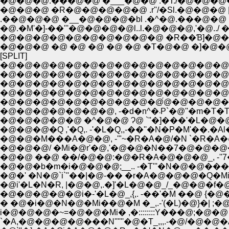
�@�@�@.���@�@ �___�@�@ .�T./�@�@�@�
�@�@�@ �R�@�@�@�@�@ .r''/�Sl.�@�@�@
.��@�@�@ �__�@�@�@�bl .�^�@.���@�@ .
�@.�M'�]-��'''�@�@�@�@l..l.�@�@�@,'�@.
�@�@�@�@�@�@�@�@�@�@ �R��Ɓ]�@�@`�]
�@�@�@ �@ �@ �@ �@ �@ �T�@�@ �]�@�@
[SPLIT]
�@�@�@�@�@�@�@�@�@�@�@�@�@�@�@�@
�@�@�@�@�@�@�@�@�@�@�@�@�@�@�@
�@�@�@�@�@�@�@�@�@�@�@�@�@�@�@
�@�@�@�@�@�@�@�@�@�@�@�@�@�@�
�@�@�@�@�@�@�@�@�@�@́@�@�@�@�@�@
�@�@�@�@�@�@�@, 
�@�@�@�@�@ �^�@�@ Ɂ@ `''�]���'�L�
�@�@�@�Q ,'�Q,. -'�L�Q,,-��''�N�P�
�@�@�M���A�@�@, -'"~�R�A�@/�N `�R�A�@�
�@�@�@/ �Mi�@r'�@,'�@�@�N��7�@�@�@�
�@�@ ��@ ��/�@�@:�@�R�A�@�@�@_, -''7�Q,,...
�@�@�b�m�i�@�@�@;__.. -�T'''�N�@�@��
�@�' �N�@`i`''��|�@-�� �r�A�@�@�@�Q�
�@�@�@�@�@i�-'�L�@_,{,. -��'�M ��@ {�@�q
� �@�i�@�N�@�Mi��@�M �_,.-'(�L)�@}�| ;�
i�@�@�@�~=�@�@�Mi� ,�::::::::Y���@;�@�
`�A,�@�@�@�@���N''''''�@�T_,,,.-�@/