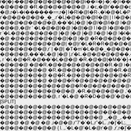
r�]�]-��@�@�@�@�@�@�@i��=�]-�;-�]=��i
�@�@�@ �R.�@�@�@�@�@ .i �c,�@r'��@�c�
�@,r�\-�i������==,r�] l�Rl�@l�R-,�\�@�
r'�@�@�@�@�_�_.r'�L|�@�@/�@l!�@| | l l�
�@�@�@�@�@�@,��'�L|�@ |�@/�@/i�@ l�@l
�@�@,�@r ' �L�@�@|�@ |�@|�@ l l�@ l�@l
r '�L�@�@�@�@�@ |�@ |�@ |�@ l!�@ l�@ 
�@�@�@�@�@�@�@| �@|r'�L�R�R�@�@�@ 
�@�@�@�@�@,r' | �@| �T�m'�L�@�_�@�@�
�@�@�@,��'�L�@ |�@ |,r'�L.�@�@�@�@��,�@
, r '�L�@�R.�@��'�L�@�@ �R.�@�@|�M�'�]
�@�@�@ �@�R.�@�@�@�@�@�@�R.�@ i�@�@�
�@�@�@�@�@ �R.�@�@�@�@�@�@�R.�@|�.
�@�@�@�@�@ �@�R.�@�@�@�@�@�@�R.!
�@�@�@�@�@ �@�@�R�@�@�@�@�@�@�R�
�@�@�@�@�@�@�@�@�R�@�@�@�@�@�@
�@�@�@�@�@�@�@�@ ,�R.�@�@�@�@ ,'
�@�@�@�@�@�@, r '�L�@ �R�D�@�@'�
[SPLIT]
�@�@�@�@�@�@�@�@�@�@�@�@�@�@�@�@�@�@�@�@,r''�L;.;.;.;.
�@�@�@�@�@�@�@�@�@�@�@�@�@�@�@�@�@�@,r�S�A;.;.;.;.;.;.;
�@�@�@�@�@�@�@�@�@�@�@ _,�@_,.��]���-'�]��]`�J''�]---
�@�@ �@ �@ �@ ,i�@�@,r''7'�'�L,r''�L. ,r�]'�L;.__;.;.;.;.;.;.;.;.;.
�@�@�@�@�@�@ { l. ,.'�L�@'�L�@r'�@ ,r',r�]'�t'�L;.