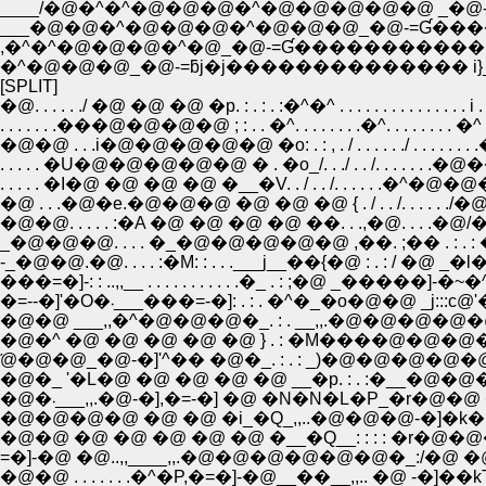
____/�@�^�^�@�@�@�^�@�@�@�@�@ _�@-
___�@�@�^�@�@�@�^�@�@�@_�@-=Ɠ��
,�^�^�@�@�@�^�@_�@-=Ɠ������������ 
�^�@�@�@_�@-=ƃj�j�������������� i
[SPLIT]
�@. . . . . ./ �@ �@ �@ �p. : . : . :�^�^ . . . . . . . . . . . . . . . i . . .
. . . . . . .���@�@�@�@ ; : . . �^. . . . . . . .�^. . . . . . . . �^ |. . . .
�@�@ . . .i�@�@�@�@�@ �o: . : , . / . . . . . ./ . . . . . . . .�^i:.:.:�b
. . . . . �U�@�@�@�@�@ � . �o_/. . ./ . . /. . . . . . .�@��.:.: |.:.:.
. . . . . �I�@ �@ �@ �@ �__�V. . / . . /. . . . . .�^�@�@�_{V.: |�^/
�@ . . .�@�e.�@�@�@ �@ �@ �@ { . / . . /. . . . . ./�@ �@ �@ �@ 
_�@�@�@. . . . �_�@�@�@�@�@ ,��. ;�� . : . : �[-=Ɓ@..,,__
-_�@�@.�@. . . . :�M: : . . .___j__��{�@ : . : / �@ _�l�@ �@ �@ �M
���=�]-: : ..,,__ . . . . . . . . . . .�_ . : ;�@ _�����]-�~�^.�@�^. . .
�=--�]'�O�܁___���=-�]: . : . �^�_�o�@�@ _j:::с@'��_�A. .
�@�@ ___,,�^�@�@�@�_. : . __,,.�@�@�@�@�@�_�@�L�L�@�
�@�^ �@ �@ �@ �@ �@ } . : �M����@�@�@�@�@�@�@ �@ �
�@�_ '�L�@ �@ �@ �@ �@ __�p. : . :�__�@�@�@�@ �@ �@ �_. . . .
�@�܁___,,.�@-�],�=-�] �@ �N�N�L�P_�r�@�@ �@ �@ �@ __,��
�@�@�@�@ �@ �@ �i_�Q_,,..�@�@�@-�]�k�@�@�@�@�@�@�@
=�]-�@ �@..,,____,,.�@�@�@�@�@�@�_:/�@ �@ �@ �@ �@ �@ �
�@�@ . . . . . . .�^�P,�=�]-�@__��__,,.. �@ -�]��kT�@�@�@�@�@