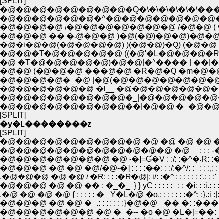
[SPLIT]
�@�@�@�@�@�@�@�@�Q�\�\�\�\�\�\��
�@�@�@�@�@�@�^�@�@�@�@�@�@�@�
�@�@�@�@ /�@�@�@�@�@�@�@ /�@�@ ( 
�@�@�@ �� �܁@�@�@ )�@(�@)�@�@)
�@�i�@�@(�@�@�@�@) )(�@�@)�Q) (�@�@ )_
�@�@�T�@�@�@�@�@ ((�@'�L�@�@�@�R �
�@ �T�@�@�@�@�@)�@�@|�^���� | ��|��
�@�@ (�@�@�@ ���@�@ �R�@�Q �m�@�
�@�@�@�@�_�@ |�@(�@�@�@�@�@�@�@
�@�@�@�@�@�@ �l__ �@�@�@�@�@�@�@
�@�@�@�@�@�@�@�@�_|�@�@�@�@�@�
�@�@�@�@�@�@�@�@��|�@�@ �_�@�@
[SPLIT]
�y�L��������z
[SPLIT]
�@�@�@�@�@�@�@�@�@ �@ �@ �@ �@ �@ .
�@�@�@�@�@�@�@�@�@�@�@ �@_ . : : : -�\�c�\-: 
�@�@�@�@�@�@�@ �
�@�@�@ �@ �@ �@/�@-�] : : : :��: : :/:�^/: : : : : :,: : : , :
.�@�@�@ �@ �@ / �R: : : :�R�@|: i/: :�^.: : : : : : :',: : :' : : : 
�@�@�@ �@ �@ �� : �_�_: } } уC : : : : : : : : �i: : :i.: : : : : 
.�@ �@ �@ �@ { : : : : : �_ Y�L�@ �o.: : : : : : :�^: :}.:i :|: : : 
�@�@�@ �@ �@ �_.: : : : : : :}�@�@ _�� �: :���=�C: {.:| i:
�@�@�@�@�@�@ �@ �_�-- �o �@ �L�[=��: : :__�c�:_