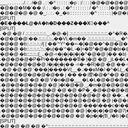
___. . . . . . ../. : . /�@ . : :�^ : : : : : :�p : :/ : : : |�@�@�@�@�@/ . : .
�@�@�M�'�� :/. : . :�o . : �^ : : : : : : : / �^ : : : : |�@�@�@�
�@�@�@ �@ �_: . : . �_�o : : : : : : : : :�^ : : : : : : |�@�@�@�@�
[SPLIT]
�E����Ł@�A�h�D���Z���X�َ��^
[SPLIT]
. �@ �@ / .::.::.::.::.::.::._..�@-�] .::.::.::.::.::.::.::.::.::.::.::.�^�R
�@�@�@:��.::.::.::.::.,��VL�m�� .::.::.::.::.::.::.::.::.
�@�@ �b::.::.::.::.:/{ { ��'^Y^��=-�]�@��^�@
�@�@ �b::.::.::.::,'::.:�u)��'^�L -�]=�Ɓ^�@�@
.�@�@�@�P�P/�������Ɓ� |�@ �@ _jL��L� 
�@�@�@�@�@ /�j�j�j�� -=�~�R|�@ �@ ��-
. �@ �@ �@ '���]����V{__�.:��ʁM�/ �^�L{_
�@�@�@�@�@�@�� j �� ��:爃\�@�^�@ �@�
�@�@ �@ �@ �@ V�o�@�___�L�L�@�@�@�@ 
.�@�@�@�@�@ �@ }�l�@�@ _,�m�@�@�@�
.�@�@�@�@�@�@ �@ �@ �P�_�@�@�@�@
�@�@�@�@�@�@�@�@�@�@�@ �@ ��: . �
�@�@�@�@�@�@�@�@�@�@�@ �@ |�@�@�
�@�@�@�@�@�@�@�@�@ ���\���c�\��
.�@�@�@�@�@�@�@�@ �@ |�j�j�}�@�@7|
.�@�@�@�@�@�@�@�@ �@ �p�j�jƁ_/�b |�@|
[SPLIT]
�@ �@ �@ �@ �^::.::.::.::.::.::.::.::.::.::.::.::.::.::.::.::.::.::.::.::.::.::.::.::.