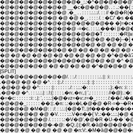
�@�@�@�@�@�@�@�@�_:.:�^�@�@�@�@',:. |�@. 
�@�@�@�@�@�@�@ __�c�@�@�@. . : ..:��{ : /��: .
�@�@�@�@�@�@�@ .�_ . . : : : :.:.:.:/. : : // 
�@�@�@�@�@�@ �@ �@ �_. : : : : /. : �C/' �s ��]�
�@�@�@�@�@�@�@�@�@�@�@�� �]=�c��||�@
�@�@�@�@�@�@�@�@ -=�c. : : :.:.���i ||i
�@�@�@�@�@�@�@�@�@�@�@ �@�]--�] �
�@�@�@�@�@�@�@�@�@�@ �@ �@ �@ �@ 
�@�@�@�@�@�@�@ �@ �@ �@ �@ �@ �@ �
�@ �@ �@ �@ �@ �@ �@ �@ �@ �@ �^�@�ȁɁ
�@�@�@�@�@�@�@�@�@�@�@ �@ �^ �@ �@ �
�@�@�@�@�@ �@ �@ �@ �@ �^�@�@�@ �@ �@ 
[SPLIT]
�@�@�@�@�@�@�@/. : :./: : : : : : : : : :.:.:|: :i: : : : : : : : : :.:|: : : 
.�@�@ �@ �@ �^. : : :|:./: : : : : : : : :.:.:|: :|: : : : : : : : : : i: : : : : 
.�@�@ �@ �^: : : : : :|: : : : : : :./: : :.:.:�: : : : : : : : : :.}:.�n: :i: : 
.�@�@ �^. : : :.:.:.|: :.!:{: : : : :.�n:.�n:,:| ',: : : : : : : : //�@}:.:�: 
�=�c: : : : : : ::i: :.|: ', : :.:.:|�@�vz=�v:.r=�_: : : : : /:��/:.
�@�@�@ �M�@: : :/: : :.:.:{�@�T:.:|rf�������s�
�@�@�@�@ �@ �V. : : : :.:.V�n��{ V:.:��:.:.:.|�@
�@�@�@�@�@ /. : : : : :.:�V�@',�@�R �U-�� 
�@�@�@�@�@�-�@: �Q:.{:{:�R.�ȁ@�@�@�
�@�@ �@ �@ �@ �@ �@ �n:V:.�M�ȁ@�@�