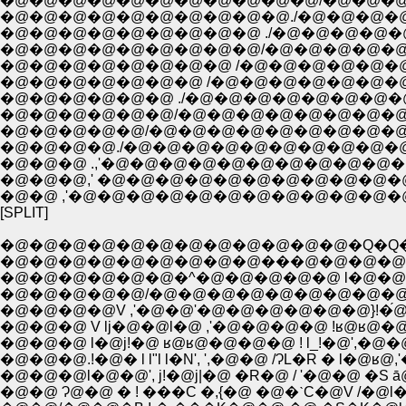
�@�@�@�@�@�@�@�@�@�@�@/�@�@�@
�@�@�@�@�@�@�@�@�@�@./�@�@�@�@�
�@�@�@�@�@�@�@�@�@ ./�@�@�@�@�
�@�@�@�@�@�@�@�@�@/�@�@�@�@�@�
�@�@�@�@�@�@�@�@ /�@�@�@�@�@�@�
�@�@�@�@�@�@�@ /�@�@�@�@�@�@�@�@
�@�@�@�@�@�@ ./�@�@�@�@�@�@�@�@�
�@�@�@�@�@�@/�@�@�@�@�@�@�@�@�
�@�@�@�@�@/�@�@�@�@�@�@�@�@�@�
�@�@�@�@./�@�@�@�@�@�@�@�@�@�@�
�@�@�@ .,'�@�@�@�@�@�@�@�@�@�@
�@�@�@,' �@�@�@�@�@�@�@�@�@�@�@
�@�@ ,'�@�@�@�@�@�@�@�@�@�@�@�@
[SPLIT]
�@�@�@�@�@�@�@�@�@�@�@�@�Q�Q
�@�@�@�@�@�@�@�@�@���@�@�@�@
�@�@�@�@�@�@�^�@�@�@�@�@ l�@�@
�@�@�@�@�@/�@�@�@�@�@�@�@�@�@
�@�@�@�@V ,'�@�@'�@�@�@�@�@�@}!�@
�@�@�@ V lj�@�@l�@ ,'�@�@�@�@ !ʁ@ʁ@�
�@�@�@ l�@j!�@ ʁ@ʁ@�@�@�@ ! l_!�@',�@
�@�@�@.!�@� l l"l l�N', ',�@�@ /ɁL�R � l�@ʁ
�@�@�@l�@�@', j!�@j|�@ �R�@ / '�@�@ �
�@�@ Ɂ@�@ � ! ���C �,{�@ �@�ˋC�@V /�@l