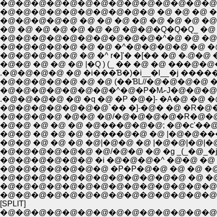
�@�@�@�@�@�@�@�@�@�@�@�@�@�@�@ �@ 
�@�@�@�@�@�@�@�@�@�@ �@ �@ �@ �@ �-�C
�@�@�@�@�@ �@ �@ �@ �@ �@ �@ �@ �@ 
�@ �@ �@ �@ �@ �@ �@ �@�@�Q�Q�Q_ �@ �@
�@�@�@�@�@�@�@�@�@�@�^�@ �@ �@ �@ �
�@�@�@�@
�@�@ �@ �@ �@ |�Q ) (_ �� �@ �@ ���@�@�
.�@�@�@�@ �@ �i���Ɓ�)�i__�l__�j ���
�@�@�@�@�@ �@ �@ (��ƁL//�@�@�@�@ �@ 
�@�@�@�@�@�@
.�@�@�@�@ �@ �q �@ �P �@�]- �A�@ �@ 
�@�@�@�@�@�@�@`�� �]-�@� �@ �R�@�
�@�@�@�@ �@�@ �@/�@�@�@�@�R�@�@�r
�@�@ �@ �@ �@ �@���@�@�@; �@�c'�
�@�@ �@ �@ �@ �@���@�@ �@ |�@�@���@
�@�@ �@ �@ �@ �@|�@�@ �@ |�@�@|�@
�@�@�@�@�@�@ �i �@�@�@�^ �@�@ �@
�@�@�@�@�@�@�@ �P�P�@�@ �@ �@ �@ 
�@�@�@�@�@�@�@�@�@�@�@�@ �@ �@ �@ 
�@�@�@�@�@�@�@�@�@�@�@�@�@�@�@
�@�@�@�@�@�@�@�@�@�@�@�@�@�@�
[SPLIT]
�@�@�@�@�@�@�@�@�@�@�@�@�@�@�@