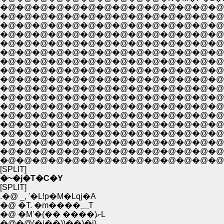
�@�@�@�@�@�@�@�@�@�@�@�@�@�@�@�R
�@�@�@�@�@�@�@�@�@�@�@�@�@�@�@�@
�@�@�@�@�@�@�@�@�@�@�@�@�@�@�@�@
�@�@�@�@�@�@�@�@�@�@�@�@�@�@�@�@�
�@�@�@�@�@�@�@�@�@�@�@�@�@�@�@�@�
�@�@�@�@�@�@�@�@�@�@�@�@�@�@�@�@�@
�@�@�@�@�@�@�@�@�@�@�@�@�@�@�@�@�@�
�@�@�@�@�@�@�@�@�@�@�@�@�@�@�@�@�@�
�@�@�@�@�@�@�@�@�@�@�@�@�@�@�@�@�@�@
�@�@�@�@�@�@�@�@�@�@�@�@�@�@�@�@�@�
�@�@�@�@�@�@�@�@�@�@�@�@�@�@�@�@�@�@�@
�@�@�@�@�@�@�@�@�@�@�@�@�@�@�@�@�@�@�@�@�
�@�@�@�@�@�@�@�@�@�@�@�@�@�@�@�@�@�@�@
�@�@�@�@�@�@�@�@�@�@�@�@�@�@�@�@�
�@�@�@�@�@�@�@�@�@�@�@�@�@�@�@
�@�@�@�@�@�@�@�@�@�@�@�@�@�@
�@�@�@�@�@�@�@�@�@�@�@�@�@�@�
�@�@�@�@�@�@�@�@�@�@�@�@�@�@�@�@
[SPLIT]
�~�j�T�C�Y
[SPLIT]
.�@ _, '�L!p�M�Lqj�A
�@ �T. �m����؁T
�@ �M'�(�� ����)ށL
�@�@(�i��))��)�i)