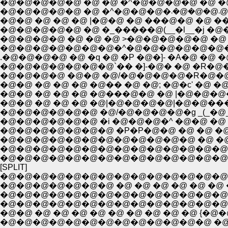
�@
�@�@ �@ �@ �@ |�@�@ �@ ���@�@ �@ ���@�
�@�@�@�@�@ �@ �_�����@(__�l__�j �@
�@�@�@�@ �@ �@ �@ >�@�@�@�@�@ �@ �@ 
�@�@�@�@�@�@�@�^�@�@�@�@�@�@�@�@
.�@�@�@�@ �@ �q �@ �P �@�]- �A�@ �@ 
�@�@�@�@�@�@�@`�� �]-�@� �@ �R�@�
�@�@�@�@ �@�@ �@/�@�@�@�@�R�@�@�r
�@�@ �@ �@ �@ �@�� �@ �@; �@�c' �@
�@�@ �@ �@ �@ �@���@�@ �@ |�@�@�@
�@�@ �@ �@ �@ �@|�@�@�@�@|�@�@��
�@�@�@�@�@�@ �i �@�@�@�^ �@�@ �@
�@�@�@�@�@�@�@ �P�P�@�@ �@ �@ �@ 
�@�@�@�@�@�@�@�@�@�@�@�@ �@ �@ �@ 
�@�@�@�@�@�@�@�@�@�@�@�@�@�@�@
�@�@�@�@�@�@�@�@�@�@�@�@�@�@�
[SPLIT]
�@�@�@�@�@�@�@�@�@�@�@�@�@�@�@
�@�@�@�@�@�@�@ �@ �@ �@ �@ �@ �@ 
�@�@�@�@�@�@�@�@�@�@�@�@�@�@�@�@�@�@�
�@�@�@�@�@�@�@�@�@�@�@�@�@�@�@ �
�@�@ �@ �@ �@ �@ �@ �@ �@ �@ �@ {�@�@
�@�@�@�@�@�@�@�@�@�@�@�@�@ �@ �@ �A i