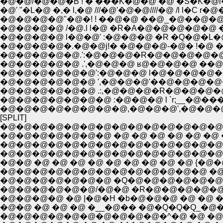
�@�@/�@�@�B ! � ���K�@�@ �@ �S�K�@l
�@' "�L�@ �,� l,�@ ///�@'�@�@////�@ /l l�C r�@
�@�@�@�@"�@�! ! ��@�@ ��@_�@��@�@�
�@�@�@�@ /�@.l l�@ �R�A�@�@�@�@�@
�@�@�@�@ l�@�@' :�@�@�@ �R �Q�@�L�
�@�@�@�@�.�@�@j!� �@�@�@-�@� !�@ �
�@�@�@�@�@.':�@�@�@�R�@�@�@�@�@
�@�@�@�@�@ .',�@�@�@ ʁ@�@�@�@ ��@
�@�@�@�@�@�@':�@�@�@ l�@�@�@�@�
�@�@�@�@�@�@ ',�@�@�@'��@�@�@�@�@
�@�@�@�@�@�@ .:,�@�@�@�R�@�@�@�
�@�@�@�@�@�@�@ :�@�@�@ l `r;__�@�
�@�@�@�@�@�@�@�@,�@�@�@',�@�@�
[SPLIT]
�@�@�@�@�@�@�@�@�@�@�@�@�@�@�@
�@�@�@�@�@�@�@ �@ �@ �@ �@ �@ �@ 
�@�@�@�@�@�@�@�@�@�@�@�@�@�@�@�@�@�@�
�@�@�@�@�@�@�@�@�@�@�@�@�@�@�@ �
�@�@ �@ �@ �@ �@ �@ �@ �@ �@ �@ {�@�@/
�@�@�@�@�@�@�@�@�@�@�@�@�@ �@ �@ �A 
�@�@�@�@�@�@�@ �Q�@�@�@�@�@�@�@�@���
�@�@�@�@�@�@/�@�@ �R�@�@�@�@�@�@�-�C
�@�@�@�@ �@ |�@�H �b�@�@�@ �@ �@ �@
�@�@ �@ �@ �@ �__�@�� �@�Q�Q�Q_�@�@�@
�@�@�@�@�@�@�@�@�@�@�^�@ �@ �@ �@ 