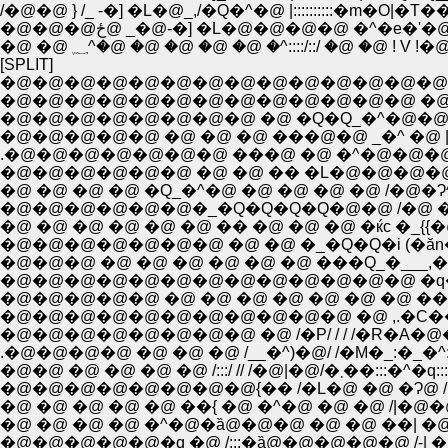
/�@�@ } /_ -�] �L�@_,/�Q�^�@ |::::::::::
�@�@�@ځ@ _�@-�] �L�@�@�@�@ �^�
�@ �@ ؁^�@ �@ �@ �@ �@ �^::::/::/ �
[SPLIT]
�@�@�@�@�@�@�@�@�@�@�@�@�@�@�@ 
�@�@�@�@�@�@�@�@ �@ �Q�Q_�^�@�@
�@�@�@�@�@ �@ �@ �@ ���@�@ _�^ �@ |�
.�@�@�@�@�@�@�@ ���@ �@ �^�@�@�@
�@�@�@�@�@�@ �@ �@ �� �L�@�@�@�@�@�ȁ@
�@ �@ �@ �@ �Q_�^�@ �@ �@ �@ �@ /�@�Ɂ^|/�l
�@�@�@�@�@�@�_�Q�Q�Q�Q�@�@ /�@ �^ ,��
�@ �@ �@ �@ �@ �@ �� �@ �@ �@ �ќc �_{{�@ 
�@�@�@�@�@�@�@ �@ �@ �_�Q�Q�i (�ăn�b
�@�@�@ �@ �@ �@ �@ �@ �@ ���Q_�___,�
�@�@�@�@�@�@�@�@�@�@�@�@�@ �q�^|
�@�@�@�@�@ �@ �@ �@ �@ �@ �@ �@ ����
�@�@�@�@�@�@�@�@�@�@�@ �@ ,.�C�� �
�@�@�@�@�@�@�@�@ �@ /�P/ / / /�R�A�@�@ /
.�@�@�@�@ �@ �@ �@ /__�^)�@/ /�M�_:�_�^::/
�@�@ �@ �@ �@ �@ /
�@�@�@�@�@�@�@�@{�� /�L�@ �@ �Ɂ@ / �
�@ �@ �@ �@ �@ ��{ �@ �^�@ �@ �@ /|�
�@ �@ �@ �@ �^�@�ȁ@�@�@ �@ �@ ��| �@ �
�@�@�@�@�@�q �@ /:::�ȁ@�@�@�@�@ /-| �@