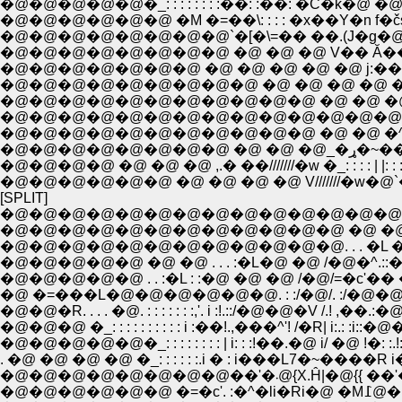
�@�@�@�@�@�_: : : : : : : :��: :��: �C�k�@ �@_
�@�@�@�@�@�@ �M �=��\: : : : �x��Y�n f�čsF�
�@�@�@�@�@�@�@�@ �@ �@ �@ V�� Ă��@}
�@�@�@�@�@�@�@ �@ �@ �@ �@ �@ j:�� ��
�@�@�@�@�@�@�@�@�@ �@ �@ �@ �@ ��}: 
�@�@�@�@�@�@�@�@�@�@�@ �@ �@ �@ | 
�@�@�@�@�@�@�@�@�@�@�@�@�@�@�@�@�rj
�@�@�@�@�@�@�@�@�@�@�@ �@ �@ �^:/ : : : :: 
�@�@�@�@ �@ �@ �@ ,.� ��///////�w �_: : : : | |: :
�@�@�@�@�@�@ �@ �@ �@ �@ V///////�w�@`
[SPLIT]
�@�@�@�@�@�@�@�@�@�@�@�@ �@ �@ . . 
�@�@�@�@�@ �@ �@ . . . :�L�@ �@ /�@�^
�@�@�@�@�@ . . :�L : :�@ �@ �@ /�@/=�c'�
�@ �=���L�@�@�@�@�@�@. : :/�@/. :/�@�@/�
�@�@�R. . . . �@. : : : : : : :,'. i :!.::/�@�@�V /.! ,�
�@�@�@ �_: : : : : : : : : : i :��!.,���^'! /�R| i:.: :i::
�@�@�@�@�@�_: : : : : : : : | i: : :!��.�@ i/ �@ !�: :.!::
. �@ �@ �@ �@ �_: : : : : :.i � : i���L7�~����R 
�@�@�@�@�@�@�@�@��'
�@�@�