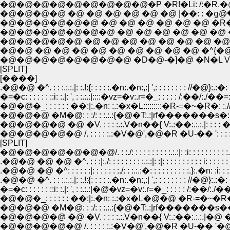
�@�@�@�@�@�@�@�@�@�P �R!�Li: /:�R.�@�
�@�@�@�@ �@ �@ �@ �@ �@ �@ |��: : �ց@
�@�@�@�@�@�@ �@ �@ �@ �@ �@ �@ �R�V
�@�@�@�@�@�@�@ �@ �@ �@ �@ �@ �@ �@ |
�@�@�@�@�@ �@ �@ �@ �@ �@ �@ �@ �@ /�
�@�@ �@ �@ �@ �@ �@ �@ �@ �@ �@ �^{�@
�@�@�@�@�@�@�@�@ �D�@-�]�@ �N�L V:��
[SPLIT]
[����]
.�@�@ �^. : : :.:.:.|: :.!:{: : : : :.�n:.�n:,:| ',: : : : : : : : //�@}:.:�: 
�=�c: : : : : : ::i: :.|: ', : :.:.:|::::�vz=�v:.r=�_: : : : : /:��/:./
�@�@�@ �M�@: : :/: : :.:.:{�@�T:.:|rf�������s�::::�R
�@�@�@�@ �@ �V. : : : :.:.V�n��{ V:.:��:.:.:.|: : : : �: : 
�@�@�@�@�@ /. : : : : :.:�V�@',�@�R �U-�� ': : : : .:
[SPLIT]
�@�@�@�@�@�@�@/. : :./: : : : : : : : : :.:.:|: :i: : : : : : : : : :.:
.�@�@ �@ �@ �^. : : :|:./: : : : : : : : :.:.:|: :|: : : : : : : : : : 
.�@�@ �@ �^: : : : : :|: : : : : : :./: : :.:.:�: : : : : : : : : :
.�@�@ �^. : : :.:.:.|: :.!:{: : : : :.�n:.�n:,:| ',: : : : : : : 
�=�c: : : : : : ::i: :.|: ', : :.:.:|�@�vz=�v:.r=�_: : : : :
�@�@�@ �M�@: : :/: : :.:.:{�@�T:.:|rf����
�@�@�@�@ �@ �V. : : : :.:.V�n��{ V:.:��:.:.:.
�@�@�@�@�@ /. : : : : :.:�V�@',�@�R �U-��