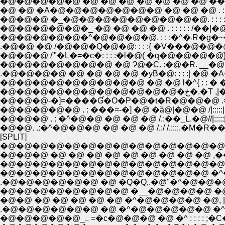
�@ �@ �A�@�@�@�@�@�@�@ �@ �@ �@ . : �_|.
�@�@�@�@�
.�@�@ �@ /�@�@�Q�@�@: : : :{ �V���@�@
�@�@�@ /'"�L�=�c�: : : :�l�@( �q�@�@�@�
.�@�@�@�@ �@ �@ �@ �@ �уB�@: : : :| �@ 
�@�@�@�@
�@�@�@-�]=����Ɠ�O�P�@�t�R�@�@�@ .=�
�@�@�@�@�@ . : ���=-�] �@ �ȁ@|�@�@ /|:
�@�@�@ . : �^�@�@ �@ �@ �@ /.:��_L.�@//|
�@�@. .:�^�@�@�@ �@ �@ �@ /.:/ /.::::.�M�
[SPLIT]
�@�@�@�@�@�@�@�@�@�@�@�@�@�@�@�@
�@�@�@ �@ �@ �@ �@ �@ �@ �@ �@ �@
�@�@�@�@�@�@�@�@�@�@�@�@�@ �^�^ �
.�@�@�@�@�@�@ �@ �Q�Q,.�@"�^�@�@�@,
�@�@�@�@�@�@�@�@ �__�@�@�@�@ �@ �
�@�@ �@ �@ �@ �@ �@ �^�@�@�@�@ �@, || ,'
.�@�@�@�@�@�@ �@ �^�@�@�@�@�@ �^ ��j: :
�@�@�@�@�@_.. =�c�@�@�@ �@ �^ : : : : ;�C��