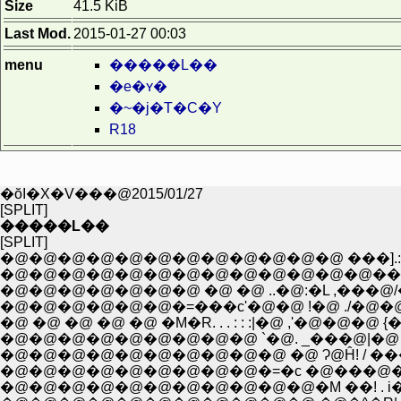
Size
41.5 KiB
Last Mod.
2015-01-27 00:03
menu
�����L��
�e�ʏ�
�~�j�T�C�Y
R18
�ŏI�X�V���@2015/01/27
[SPLIT]
�����L��
[SPLIT]
�@�@�@�@�@�@�@�@�@�@�@�@ ���].:�
�@�@�@�@�@�@�@�@�@�@�@�@�@���@
�@�@�@�@�@�@�@ �@ �@ ..�@:�L ,���@
�@�@�@�@�@�@�=���c'�@�@ !�@ ./�@�@�
�@ �@ �@ �@ �@ �M�R. . . : : :|�@ ,'�@�@�@ 
�@�@�@�@�@�@�@�@�@ `�@. _���@|�@ /!/
�@�@�@�@�@�@�@�@�@�@ �@ Ɂ@Ĥ! / ��
�@�@�@�@�@�@�@�@�@�=�c �@���@�x__�v!
�@�@�@�@�@�@�@�@�@�@�@�M ��! . i�x�L���