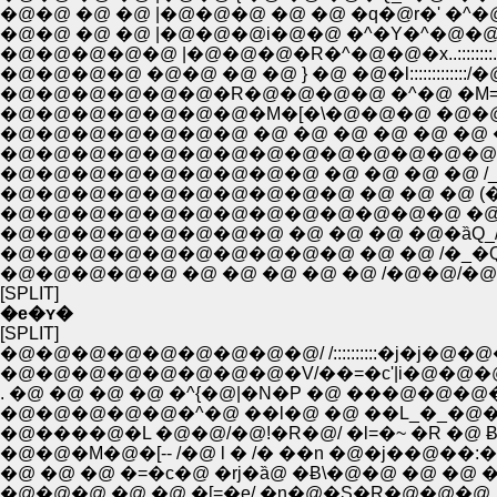
�@�@ �@ �@ |�@�@�@ �@ �@ �q�@r�' �^�@�@ 
�@�@ �@ �@ |�@�@�@i�@�@ �^�Y�^�@�@�@ / {..::::
�@�@�@�@�@ |�@�@�@�R�^�@�@�x..::::::::......
�@�@�@�@ �@�@ �@ �@ } �@ �@�l:::::::::::::
�@�@�@�@�@�@�R�@�@�@�@ �^�@ �M=r�]�]'�
�@�@�@�@�@�@�@�M�[�\�@�@�@ �@�@��{ �
�@�@�@�@�@�@�@ �@ �@ �@ �@ �@ �@ �줁^�@
�@�@�@�@�@�@�@�@�@�@�@�@�@�@�@�@�
�@�@�@�@�@�@�@�@�@ �@ �@ �@ �@ /_
�@�@�@�@�@�@�@�@�@�@ �@ �@ �@ (�O�~
�@�@�@�@�@�@�@�@ �@ �@ �@ �@�ȁQ_/�@
�@�@�@�@�@�@�@�@�@�@ �@ �@ /�_�Q�
�@�@�@�@�@ �@ �@ �@ �@ �@ /�@�@/�@
[SPLIT]
�e�ʏ�
[SPLIT]
�@�@�@�@�@�@�@�@�@/ /::::::::::�j�j�@
�@�@�@�@�@�@�@�@�V/��=�c'|i�@�@�@
. �@ �@ �@ �@ �^{�@|�N�P �@ ���@�@�@�@
�@�@�@�@�@�^�@ ��l�@ �@ ��L_�_�@�@
�@����@�L �@�@/�@!�R�@/ �l=�~ �R �@ 
�@�@�M�@�[-- /�@ l � /� ��n �@�j��@��
�@ �@ �@ �=�c�@ �rj�ȁ@ �Ƀ\�@�@ �@ �@ �N
�@�@�@ �@ �@ �[=�e/ �n�@�S�R�@�@�@_