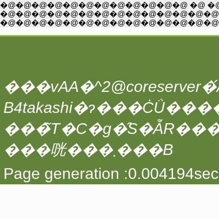
�@�@�@�@�@�@�@�@�@�@�@�@ �@ �@ �@ 
�@�@�@�@�@�@�@�@�@�@�@�@�@�@�@
�@�@�@�@�@�@�@�@�@�@�@�@�@�@�
���vAA�^2@coreserver�́A
���̃T�C�g�̑S�ẴR��
���咣���܂���B
Page generation :0.004194sec