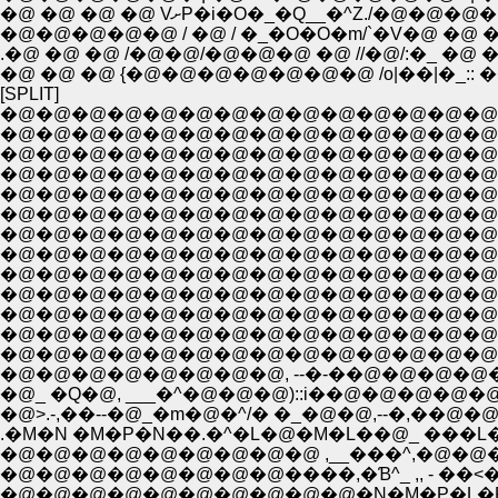
�@ �@ �@ �@ VށP�i�O�_�Q__�^Z.
�@�@�@�@�@ / �@ / �_�O�O�m/`�V�@ �@ �@ 
.�@ �@ �@ /�@�@/�@�@�@ �@ //�@/:�_ �@ �@ �
�@ �@ �@ {�@�@�@�@�@�@�@ /o|��|�_:: ���]-
[SPLIT]
�@�@�@�@�@�@�@�@�@�@�@�@�@�@�@�@
�@�@�@�@�@�@�@�@�@�@�@�@�@�@�@�@�@
�@�@�@�@�@�@�@�@�@�@�@�@�@�@�@�@�@�@ / �/ i
�@�@�@�@�@�@�@�@�@�@�@�@�@�@�@�@�@�@| �
�@�@�@�@�@�@�@�@�@�@�@�@�@�@�@�@�@�@i: �R:
�@�@�@�@�@�@�@�@�@�@�@�@�@�@�@�@�@.�: 
�@�@�@�@�@�@�@�@�@�@�@�@�@�@�@�@ /_: 
�@�@�@�@�@�@�@�@�@�@�@�@�@�@�@�@�@�
�@�@�@�@�@�@�@�@�@�@�@�@�@�@�@�@�@�@�
�@�@�@�@�@�@�@�@�@�@�@�@�@�@�@�@�@�@�@�@
�@�@�@�@�@�@�@�@, --�-��@�@�@�@�@�@�@
�@_ �Q�@, ___�^�@�@�@)::i��@�@�@�@�@
�@>.-,��--�@_�m�@�^/� �_�@�@,--�,��@�@�@�@�m
.�M�N �M�P�N��.�^�L�@�M�L��@_ ���L�@�@ i::}
�@�@�@�@�@�@�@�@�@ ,__���^,�@�@�@�@
�@�@�@�@�@�@�@�@����,�Ɓ^_ ,, - �