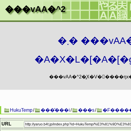
���vAA�^2
�܂� ���vA
�A�X�L�[�A�[�g
HukuTemp
/
���̑���i
/
���s
/
�F����
URL