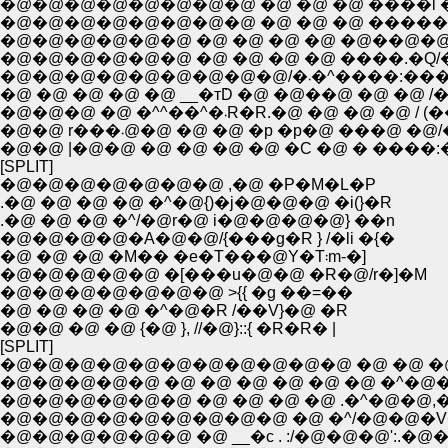
�@�@�@�@�@�@�@�@ �@ �@ �@ ����l �@ �
�@�@�@�@�@�@ �@ �@ �@ �@ �@��@�@�
�@�@�@�@�@�@ �@ �@ �@ �@ ����.�Q/�
�@�@�@�@�@�@�
�@ �@ �@ �@ �@ __�т݁D �@ �@��@ �@ �
�@�@�@ �@ �^^��^�܁R�R
�@�@ r���܁@�@ �@ �@ �p �p�@
�@�@ |�@�@ �@ �@ �@ �@ �C �@ � ��
[SPLIT]
�@�@�@�@�@�@�@ ,�@ �P�M�L�P
.�@ �@ �@ �@ �^�@{)�j�@�@�@ �i(}�R
.�@ �@ �@ �^/�@r�@ i�@�@�@�@} ��n
�@�@�@�@�A�@�@/{���g�R } /�li �{�
�@ �@ �@ �M�� �e�T���@Y�T܃m-�]
�@�@�@�@�@ �[���u�@�@ �R�@/r�]�M
�@�@�@�@�@�@�@ >{{ �g ��=��
�@ �@ �@ �@ �^�@�R /��V}�@ �R
�@�@ �@ �@ {�@ }, //�@}::{ �R�R� |
[SPLIT]
�@�@�@�@�@�@�@�@�@�@�@ �@ �@ �
�@�@�@�@�@ �@ �@ �@ �@ �@ �@ �^�@
�@�@�@�@�@�@ �@ �@ �@ �@ .�^�@�@,�@
�@�@�@�@�@�@�@�@�@ �@ �^/�@�@�V�@/-
�@�@�@�@�@�@ �@ __�c . :/�@�@�@':.�@