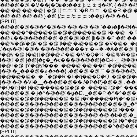
�@�@�@ �M��j�Oʁ�:��:i: }:.:.:.i:i::::|�@'. { �@ �@
�@ �@ �@ �@ | �@ | }:::::::::::i:::�R:/::i::::',.�@�R.�@ 
�@ �@ �@ �@ } �@ {/:::::::::/:::::::::::::;��p} �@ ��L
[SPLIT]
�@�@�@�@�^�@�@ �@ �@ �@ `��\�]l�@l
�@ �@�^�@�@�@�@�@�@�@�@ i� �@ _� Ɂ
�@ /,��@�@�@�@ �@�@l!�@ |li�@ �P �
�@'///�@/�@/ �@ �@ |l�@ �܁
,'�q//�@ !�@� �@�@�@���m,�ꕀ�~�A�@�@!l
!�@y �@ |�@| |�@�@ // �@ �V{�Q�:ʁ_�@!l|āR�
l�@ ! �@ 
|�@ !�@ ||Y�@yf���_�@�@ �@ ��c' �@�@�
|�@ �_���@�s �ɂ��} ,�@�@ �@ "" �@�@�@
|�@�@�@�_�_`�@�R'�L�q�@�Q�Q_�@�@�
|�@ �@ �Vl�__���@�@�� /�P�P}�@�@ , ��
!�Q�c{{�L|�@ ���@�@�@ �_�@�@Ɂ@�^ ��
�@�@�@ � j�^�@�@`�g�D, _�@�P �^�^�
�@�@�@�@�@�@�@ �@ j�c���@�Pj�^�@�
�@�@�@�@�@�@�@�@�@�@�@�@�@_�^�@ 
�@�@�@�@�@�@�@�@�@�@�@�@ l���_/ 
�@�@�@�@�@�@�@�@�@�@ �@ �b�@,�_�� �
�@�@�@�@�@�@�@�@�@�@�@�@ |�^�@
�@�@�@�@�@�@�@�@�@�@�@�^�@�@�@�@
[SPLIT]