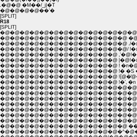
.�@�@ �M��/_j|�T
�@�@�@�@��'�
[SPLIT]
R18
[SPLIT]
�@�@�@�@�@�@�@�@�@�@�@�@�@�@�@
�@�@�@�@�@�@�@�@�@�@�@�@�@ �@ ,
�@�@�@�@�@�@�@�@�@�@�@�@�@ ./�@�@ 
�@�@�@�@�@�@�@�@�@�@�@�@�@/ !�@�@ 
�@�@�@�@�@�@�@�@�@�@�@�@ ,'�@!�@ !
�@�@�@�@�@�@�@�@�@�@�@�@ |�@!�@�@
�@�@�@�@�@�@�@�@�@�@�@�@ !� �S �R'''�
�@�@�@�@�@�@�@�@�@�@�@�@ !{́@�̓@�
�@�@�@�@�@�@�@�@�@�@�@�@ !�', �n .�R///
�@�@�@�@�@�@�@�@�@�@�@�@�@�@ �S
�@�@�@�@�@�@�@�@�@�@�@�@�@�@�@�
�@�@�@�@�@�@�@�@�@�@�@�@�@�@�@
�@�@�@�@�@�@�@�@�@�@�@�@�@�@�@�
�@�@�@�@�@�@�@�@�@�@�@�@�@�@�@�@ .
�@�@�@�@�@�@�@�@�@�@�@�@�@�@�@�
�@�@�@�@�@�@�@�@�@�@�@�@�@�@�@�
�@�@�@�@�@�@�@�@�@�@�@�@�@ ��
�@�@�@�@�@�@�@�@�@�@�@�@�^�@�@�@