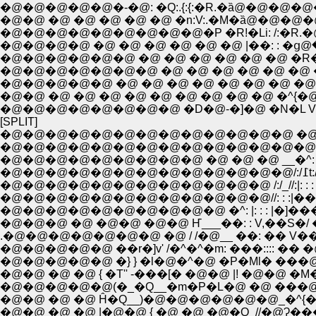
�@�@�@�@�@�-�@: �Q:.{:{:�R.�ȁ@�@�@
�@�@ �@ �@ �@ �@ �@ �n:V:.�M�ȁ@�@�
�@�@�@�@�@�@�@�@�@�P �R!�Li: /:�R.�
�@�@�@�@ �@ �@ �@ �@ �@ �@ |��: : �ց
�@�@�@�@�@�@ �@ �@ �@ �@ �@ �@ �R�
�@�@�@�@�@�@�@ �@ �@ �@ �@ �@ �@ �@ 
�@�@�@�@�@ �@ �@ �@ �@ �@ �@ �@ �@ 
�@�@ �@ �@ �@ �@ �@ �@ �@ �@ �@ �^{
�@�@�@�@�@�@�@�@ �D�@-�]�@ �N�L V:��
[SPLIT]
�@�@�@�@�@�@�@�@�@�@�@�@�@ �@�@�@
�@�@�@�@�@�@�@�@�@�@�@�@�@�@�@�@ . . �L,:
�@�@�@�@�@�@�@�@�@ �@ �@ �@ __�^: �^: : :(
�@�
�@�@�@�@�@�@�@�@�@�@�@�@ /:/_//:|: : : : :.| _|_�l__:
�@�@�@�@�@�@�@�@�@�@�@�@//: : :|��: : : : :|�@
�@�@�@�@�@�@�@�@�@�@ �^: |: : : |�]���: : � / f�
�@�@�@ �@ �@�@ �@�@ Ҥ___��: : V,��S�/ �@
.�@�@�@�@�@�@�@ �@ / /�@__ ��: �� V��@�@ �
�@�@�@�@�@ ��r�]v' /�^�^�m: ���:::: �� �@,́
�@�@�@�@�@ �} } �l�@�^�@ �P�Ml� ���@
�@�@ �@ �@ { �T'' -���[� �@�@ |! �@�@ �
�@�@�@�@�@(�_�Q__�m�P�L�@ �@ ���@
�@�@ �@ �@ Ĥ�Q__)�@�@�@�@�@�@_�^{�@
�@�@ �@ �@ |�@�@ { �@ �@ �@�Q_//�@Ɂ���