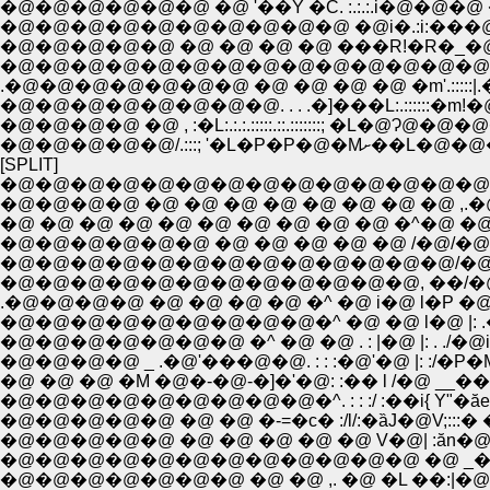
�@�@�@�@�@�@�@�@�@�@ �@i�.:i:���@�@�@
�@�@�@�@�@ �@ �@ �@ �@ ���R!�R�_�@�@ 
.�@�@�@�@�@�@�@ �@ �@ �@ �@ �m'.:::::|.�
�@�@�@�@�@�@�@�@. . . .�]���L:.::::::
�@�@�@�@ �@ , :�L:.:.:.:::::.::.:::::::; �L�@Ɂ@
�@�@�@�@�@/.:::
[SPLIT]
�@�@�@�@�@�@�@�@�@�@�@�@�@�@�@
�@�@�@�@ �@ �@ �@ �@ �@ �@ �@ �@ ,
�@�@�@�@�@�@ �@ �@ �@ �@ �@ /�@/�@
�@�@�@�@�@�@�@�@�@�@�@�@�@/�@ '�@
�@�@�@�@�@�@�@�@�@�@�@�@, ��/�@/
.�@�@�@�@ �@ �@ �@ �@ �^ �@ i�@ l�P �
�@�@�@�@�@�@�@�@�@�^ �@ �@ l�@ |: .�@ 
�@�@�@�@�@�@�@ �^ �@ �@ . : |�@ |: . ./�@
�@�@�@�@ _ .�@'���@�@. : : :�@'�@ |: :/�P�
�@ �@ �@ �M �@�-�@-�]�'�@: :�� l /�@ __��
�@�@�@�@�@�@�@�@�@�^. : : :/ :��i{ Y"�ăe
�@�@�@�@�@ �@ �@ �@ �@ �@ V�@| :ăn�@�u
�@�@�@�@�@�@�@�@�@�@�@�@ �@ _� :|�
�@�@�@�@�@�@�@ �@ �@ ,. �@ �L ��:|�@�@ ,