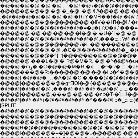
�@�@�@�@�@�@�@�@�@� �@ /�C�@�@�@�
�@�@�@�@ �@ �@ . .':�@! �@ /�@/�@�@
�@�@�@�@�@ �@ �_�@ i�@ /! //�@�@ �@ �@ 
.�@�@�@�@�@ �@ �@ �Ri Y�MĤ��!�@ �@/' / i �R.�
�@�@�@�@�@�@�@�@�@ �liV��Ҥi�@! / �r�
�@�@�@ �@ �@ �@ �@ �i�@ � �U�' !�@ �@ �@ 
�@�@�@�@�@�@�@�@�@�@.���::::: Ɂ@ �@ �
�@�@�@�@�@�@�@�@ /�L �@ ���@�@�@�@�@
�@�@�@�@�@ �@ .�C�@�@�@�@�@�_ �)�@
�@�@�@�@�@�^}: :|�@�@�@�@�@�@�@� .
�@�@�@ ���L�@ �: Ɂ@�M�R. �@ �^�ȁ@//�u
�@�@ �mړ�.�C�@�@�M�R �x: : :.�^�Ɂ�:::
�@�@���@�R:���@�@ �@ �@ �i:.:�^�@�@ 
�@�@| �@�@�_: .�A�@ �C �,���@�@�@�@
�@�@|�@�@�@�@�g=ƎO!�@ {�@�@�@�@�@ ,�
�@�@|�@�@�@ ,���@ �@ �@ �ȁ@�@ .:.:.:,��
�@�@|�@�@�@,���@ �@ �@ �n::�T-�]==!�@�
�@�@|�@ �@ i�@�@�@�@ �^���@!:::�_:::::
[SPLIT]
�@�@�@�@�@�@�@�@�@�@�@�@�@�@�@
�@�@�@�@�@�@�@�@�@�@�@�@�@�@�@�
�@�@Ĥ�@�@�@�@�@�@�@�@ .�@�@'"�@�V
�@�@l�@�@�@�--�]�@�@�L�@�@�@ �@ ��{