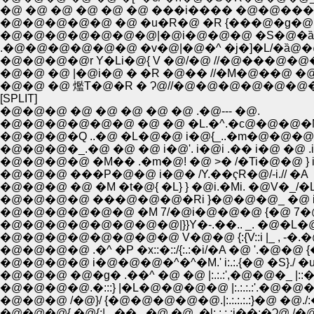
�@ �@ �@ �@ �@ �@ ���i���� �@�@���
�@�@�@�@�@ �@ �u�R�@ �R {���@�g�@
�@�@�@�@�@�@�@|�@i�@�@�@ �S�@�ȁ
.�@�@�@�@�@�@ �v�@|�@�^ �j�]�L/�ȁ@�@
�@�@�@�@r Y�Li�@{ V �@/�@ //�@���@�@�
�@�@ �@ |�@i�@ � �R �@�� //�M�@��@ �
�@�@ �@ 爁T�@�R � Ɂ@//�@�@�@�@�@�@�@ 
[SPLIT]
�@�@�@ �@ �@ �@ �@ �@ .�@--- �@.
�@�@�@�@�@�@ �@ �@ �L.�^.�с@�@�@
�@�@�@�Q ..�@ �L�@�@ i�@{_..�m�@�@�
�@�@�@�_.�@ �@ �@ i�@'. i�@i .�� i�@ �@ .
�@�@�@�@ �M�� .�m�@! �@ >� /�Ti�@�@ } i
�@�@�@ ���P�@�@ i�@� /Y.��ҁR�@/-i.// �A
�@�@�@ �@ �M �t�@{ �L} } �@i.�Mi. �@V�_/�L
�@�@�@�@ ���@�@�@�Ri }�@�@�@_ �@ 
�@�@�@�@�@�@ �M 7/�@i�@�@�@ {�@ 7�@�l
�@�@�@�@�@�@�@�@|}}Y�-.��.. _. �@�L�
�@�@�@�@�@�@�@�@ V�@�@ {:{V::i |_ , -�.�@
�@�@�@�@ .�^ �P �x::�::/{:.:�i/�A �@ '.�@�@ {�
�@�@�@�@ i�@�@�@�^�^�M.' i:.:.{�@ �S}./ 
�@�@�@ �@�g� .��^ �@ �@ |:.:.:',�@�@�_ |::�
�@�@�@�@.�:::} |�L�@�@�@�@ |:.:.:.:'.�@�@�
�@�@�@ /�@}/ {�@�@�@�@�@.|:.:.:.:.:}�@ �@.
�@�@�@{ �@{:|_.��._�@ �@ .�l:.:.:.:i��:�Ɂ@./�