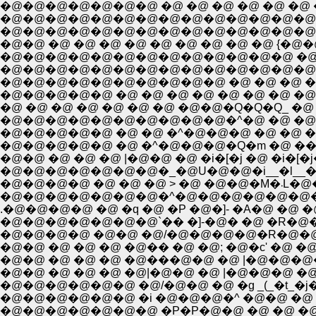
�@�@�@�@�@�@�@ �@ �@ �@ �@ �@ �@ 
�@�@�@�@�@�@�@�@�@�@�@�@�@�@�@�@�@�@�
�@�@�@�@�@�@�@�@�@�@�@�@�@�@�@ �
�@�@ �@ �@ �@ �@ �@ �@ �@ �@ �@ {�@�@/
�@�@�@�@�@�@�@�@�@�@�@�@�@ �@ �@ �A i
�@�@�@�@�@�@�@�@�@�@�@�@�@�@�@ �@ �
�@�@�@�@�@�@�@�@�@�@ �@ �@ �@ �@ �-�C
�@�@�@�@�@ �@ �@ �@ �@ �@ �@ �@ �@ �
�@ �@ �@ �@ �@ �@ �@ �@�@�Q�Q�Q_ �@ �@
�@�@�@�@�@�@�@�@�@�@�^�@ �@ �@ �@ 
�@�@�@�@�@ �@ �^�@�@�@�Q�m �@ ��
�@�@ �@ �@ �@ |�@�@ �@ �i�[�j �@ �i�[�j
�@�@�@�@�@�@�@�_�@U�@�@�i__�l__�j
�@�@�@�
�@�@�@�@�@�@�@�^�@�@�@�@�@�@�@�@
.�@�@�@�@ �@ �q �@ �P �@�]- �A�@ �@ 
�@�@�@�@�@�@�@`�� �]-�@� �@ �R�@�
�@�@�@�@ �@�@ �@/�@�@�@�@�R�@�@�r
�@�@ �@ �@ �@ �@�� �@ �@; �@�c' �@
�@�@ �@ �@ �@ �@���@�@ �@ |�@�@�@
�@�@ �@ �@ �@ �@|�@�@ �@ |�@�@�@ �@
�@�@�@�@�@�@ �i �@�@�@�^ �@�@ �@
�@�@�@�@�@�@�@ �P�P�@�@ �@ �@ �@ 