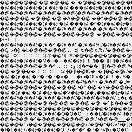
�@�@�@�@�@�@�@�@{�@�@�@�@�@�@
�@�@ �@ �@ �@ �@ �A�@ �@ ��^�@�@ �@ �
�@�@�@�@�@ �@ �@ ���@ �^�@�@�@
�@�@�@�@�@�@�@ �@ �@�� �@ �@ �@ �
�@�@�@�@�@�@�@�@�@�@ |�@�@�@�@�
[SPLIT]
�@�@�@�@�@ �^ �@ �@ �@ �@/ :/�@�@�@ //
�Q. .-�]: �L�@�@�@�@ . . : ::|: /:.�@ /: //:
�@ ` Ф: : : : : : : : : : : :.|:/|: �@/ /| |:/!:
�@�@�@�@�M�--�---�@�@ ||: !: :/|��| || |:||
�@�@�@�@�@ �^ . . : : : : 
�@ �@ ���L: : : : : : : :_: :./>|� |!�@fO�_� {�@�
�@ �@ �@ �P�P�P�V�L__�m�O! V�@ i!!::�ȁS� ��
�@�@�@�@�@�@�@�@�@j/�^.'ͤ| �@�@ �U='' �@�R
�@�@�@�@�@�@�@ �@ /�^ �@ �r{�@�@�@�@�@�
�@ �@ �@ �@ �@ �@
�@�@�@�@�@�@�@�@/�@�@�@�@/: :.�r. �@ �@ 
�@�@�@�@�@ �@ �@ �@ �@ �@ |�^ |:.���
�@�@�@�@�@�@�@�@�@�@�@�@�@�@ /��
�@�@�@�@�@�@�Q�Q�Q__r ��L/�@�@ i!
�@�@�^ /�@�@�@�@�@�@ / /�@�^�CV/ /�
�t�L�@ / /�@�@�@�Q_,/ /�^�^|�P�PV|!ɶ�Q�