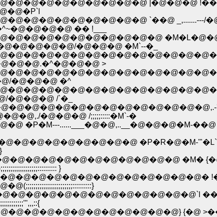
�@�@�@�@�@�@�@�@ |�@�@�@ !��@�@!
�@�P`l
�@�@�@�@�@�@�@ `��@ _,.......---/�
�@�@�@�@ �� !___
�@�@�@�@�@�@�@�@�@�@ �M�L�@�@
@�@�@�@�@/�@�@�@ �M`--�_
@�@�@�@�@�@�@�@�@�@�@�@�@�@�@�
�@�@�@.�^�@�@�@ >
@�@�@�@�@�@�@�@�@�@�@�@�@�@�@�@
�@/�@�@�@ �^
@�@�@�@�@�@�@�@�@�@�@�@�@�@�@�@
/�@�@�@ /`�_
.___ �@�@�@�@�@�@�@�@�@�@�@�@�@�@,.-'"� 
./�@�@�@ /;;;;;:::::�M`-�
--......___�@�@,..__�@�@�@�M-��@ )�@�@�@
�@�@�@�@�@�@�@ �P�R�@�M-'"�L`-/,-,
}
�@�@�@�@�@�@�@�@�@�@ �M� {�@ �S�@
;;;;;;:::::::::: }
�@�@�@�@�@�@�@�@�@�@�@�@�@� !��@�
;;;;;;;;;;;;;;::::::::::}
�@�@�@�@�@�@�@�@�@�@�@`l ��_�@/�@�@` --'
;''',,,::{
@�@�@�@�@�@�@�@�@�@�@�@�@} {�@ >��@``7 -�