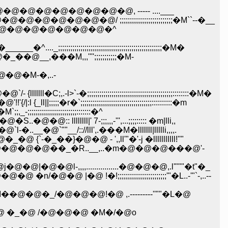
@�@�@�@�@�@�@, ----- ....___
�@/ ;;;;;;;;;;;;;;;;;;;;;;;;;;�M``--�__
@�@�@�@�@�@�@�@�^
;;;;;;;;;;;;;;;;;;;;;;;;;;;;;;;;;;;;;�M�
M,,,'''';;;;;;;;;;;�M-
�M-�,..-
;;;;;;;;;;;;;;;;;;;;;;;;;;;;;;;;;;::::::::�M�
;;;;;;;;;;;;;;;;;;;;;;;;;;;;;;;;;::::::::::�m
;;;;;;;;;;;;;;;;;;;:::::::�^
llll|' 7-;;;,,,-''',...;;;;::::: �m|lli,,
@`""__/:://lll',.���M�lllllll|llllli,,,,.
_��}�@�@ - ',,ll'"�'-j �lllllllllll!''"
|�@�@�@�@��_�R..__,..�m�@�@�@���@'-
-,,,,................�@�@�@,.l'"""�t"�_
;;;;;;;;;;;;;;;;;;;;;;'"�L..-'"`-,..--
�@�@�@!�@ ,.---------''""�L�@
_�@ /�@�@�@ �M�/�@o