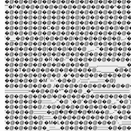
�@�@�@�@�@�@�@�@�@�@�@�@�@�@�@
''"�P�@�@�@�@�@�@�@�@�@�@�^�@�@
�@�@�@�@�@�@�@�@�@�@�@�@�@�@�@�@
�@�@�@�@�@�@�@�@|�@�@�@�@�@�^~
�@�@�@�@�@�@�@�@�@�@�@�@�@�@
�@�@�@�@�C�@ �@�@}�@�@�@�@/�@�
�@�@�@�@�@�@�@�@�@�@�@�@�@�@�
'�__�@�@�@{�@�@�@/�@�@�@�@�@,..-'
�@�@�@�@�@�@�@�@�@�@�@�@�@�@�
��@�@�@�@|�@�@/�@�@ _,.. -'"�@�@�@
�@�@�@�@�@�@�@�@�@�@�@�@�@�@�
'�@�@�@�@ �R /�@-''"�@�@�@�@�@�@�@
�@�@�@�@�@�@�@�@�@___,................
�@�T�@�@�@�@�@�@�@�@,.,._____�@�@�@�@,
�@�@�@�@�@�@ .�^�@�@�@�@�@�@�@�@ �P�M-
��@�@�@ �M``=-"-�@�@ ,-';;;;;;'',,,,,,,::::::�@}
�@�@�@�@�@ ./�@�@�@�@�@�@�@�@�@�@
::::::::::::::::::::>��@�@�^'"�@�@ _�^;;;;;;;;;;;;;;;;;;;;;;;:::::::: 
�@�@�@�@�@/�@�@�@�@�@�@�@�@�@�@
�@�@�@�@::::::::,..-'"�@ `;�@"�@�@�@_,.'"�@`);;;;;;;;;;;;;
�@�@�@�@./::�@�@�@�@�@�@�@�@�@
'�@�@�@:::::::::::�ց@�@�@�@�M��@,..-'"�@�@�@(;;;;;;;;;;
�@�@�@�@{::::::..�@�@�@�@�@�@�@�@�@�@
'�@�@�@�@ �M�L�@�@�@�@�@�@`-_;;;;;;;;;;;;;;;;;;;
�@�@�@�@�_:::::....�@�@�@�@:::::::::�@�