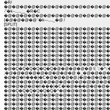
�R/
�@�@�@�@�@�@�@�@�@�@�@�@�@�@
-''�k--......__ �R�C
�@�@�@�@�@�@�@�@�@�@�@�@�@�
{�@�@�@�@ '�k---....._�@ /
[SPLIT]
�@�@�@�@�@�@�@�@�@�@�@�@�@�@
�@�@�@�@�@�@�@�@�@�@�@�@�@�@�@�
�@�@�@�@�@�@�@�@�@�@�@�@�@�@�@�@
�@�@�@�@�@�@�@�@�@�@�@�@�@�@�@�@�@ //�
�@�@�@�@�@�@�@�@�@�@�@�@�@�@�@�@�@i 
�@�@�@�@�@�@�@�@�@�@�@�@�@�@�@�@�@| |__
�@�@�@�@�@�@�@�@�@�@�@�@�@�@�@�@._,|-
�@�@�@�@�@�@�@�@�@�@�@�@�@�@�@`''�b'"::::::
�@�@�@�@�@�@�@�@�@�@�@�@�@�@�@ ,'" �C:
.�@�@�@�@�@�@�@�@�@ �_�@�@�@�@�@.!//::�
�@�@�h���}�C�@�@�@�@.|�@�@�@�@�@ ��::{
�@�@�@�@�@�@�@�@�@�@�@|�@�@�@�@�@�@ �
�@�@�@�@�h���}�C�I�@���@�@�@�@�@ �R
�@�Q�Q�Q�Q�Q�Q�^�@�@�@�@�@�@�@
�@�@�@�@�@�@�@�@�@�@�@�@�@�@�@�@�@�@
�@�@�@�@�@�@�@�@�@�@�@�@�@�@�@�@�@�
�@�@�@�@�@�@�@�@�@�@�@�@�@�@�@�@�@�@,, �\
�@�@�@�@�@�@�@�@�@�@�@�@�@�@ ,----'"�@�