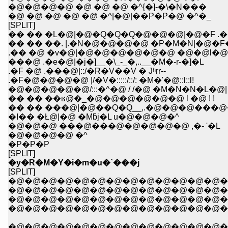
�@�@�@�@ �@ �@ �@ �^{�]-�\�N���
�@ �@ �@ �@ �@ �^|�@|��P�P�@ �^�_
[SPLIT]
�� �� �L�@|�@�Q�Q�Q�@�@�@|�@�F .�
�� �� ��. |.�N�@�@�@�@ �P�M�N|�@�
.�� �@ �v�@|�@�@�@�@�@�@ �@�@l�
���@ .�e�@|�j�]__�\_-_�,..__�M�-r-�]�L
.�F �@ .���@|::/�R�V��V � Jʰrr--
.�F�@�@�@�@ |/�V�:::::/::/: �M�'�@::l::l!
�@�@�@�@�@/:::�^�@ / /�@ �M�N�N�L�@| l
�� �� ��ʁ@�_�@�@�@�@�@�@ l �@ ! !
�� �� ���@|�@��Q�Q__,.�@�@�@���@
�I�� �Ł@|�@ �Mƃj�L u�@�@�@�^
�@�@�@ ���@���@�@�@�@�@ ,�- '�L
�@�@�@�@ �^
�P�P�P
[SPLIT]
�y�R�M�Y�i�m�u�`���j
[SPLIT]
�@�@�@�@�@�@�@�@�@�@�@�@�@�@
�@�@�@�@�@�@�@�@�@�@�@�@�@�@�
�@�@�@�@�@�@�@�@�@�@�@�@�@�@
�@�@�@�@�@�@�@�@�@�@�@�@�@�@�@
�@�@�@�@�@�@�@�@�@�@�@�@�@�