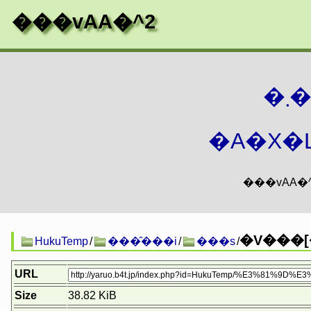
���vAA�^2
�
�A�X�L
�V���[
HukuTemp
/
���̑���i
/
���s
/
URL
Size
38.82 KiB