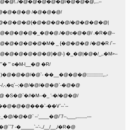
../�@�@�@�@�@/�@�@�@,...--
@�@�@�@ /�@�@�@/
�@�@�@{�@�@�@�@/�@�@�@�@|
@�@�_�@�@./�@o�@�@/ .�R�@--
�@�@�M� _ {�@�@�@ /�@�R /`--
�@�@�@}�@-} �_�@|�@�/_,.�M>--
'" o�M-l__�@ �R/
/�@`- ��__�@�@�@::::::::::::::,..-
�q`--;�@/�@/�@�@`-�@�@
`�//�M--�_ '-�/�@�@/
@�@���`-��V`--`--
____�@/`7--,___,.........---
_____`--'-../__/__,/�R�@