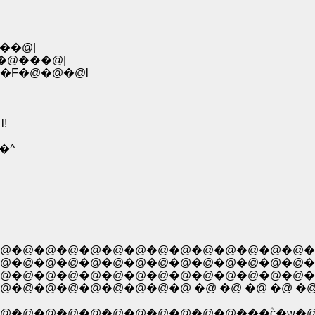
��@|
F�@���@|
@�F�@�@�@l
!
�^
�@�@�@�@�@�@�@�@�@�@�@�@�@�@�
@�@�@�@�@�@�@�@�@�@�@�@�@�@�@�
�@�@�@�@�@�@�@�@�@�@�@�@�@�@�
�@�@�@�@�@�@�@ �@ �@ �@ �@ �@ �@
@�@�@�@�@�@�@�@�@�@�@���ؓc�w�