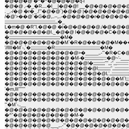
�@�@�@ �^�^�@�@�@�q-i
�@�@ ,-�_�R....�l__|�@�@! __�@�@�@
. _.-/�@ �r�_.!'"�@�@`)�@�@ |�@�@�@�@�@
/�@'>��@`�G�@,..--,..-�@�@�@�r�
;;;;;;;;;;;;;;;;;;;;;;;;;;;;;;;;;;;;;;;;;;;;,,�_
L�m�@ �R''l.�@�@ �i�@�@�@�@./�@�@�@�@�@�@�@�@�@
�@�@�@�@�@l._�@�@ l�@�@�@�C�@�@�@�
�;;;;;;;;;;;;;;;;;;;;;;;;;;;;;;;;;;;;;;;;;;;;�M�
�@�@�@�@�@�@�M`�R�@��@�@�M���
'//llll�M`-,`�;;;;;;;;;;;;;;�R;;;;;;;;;;;;;;;;;;;;;;;;;;;;;;;;;;;;;;;�M�
�@�@�@�@�@�@�@�@>�_____,.-'"�R�C�@�@�@�@�@�@�@
�@�@�@�@�@�@�@ �M-�;;;;;;;;;;;;;;;;:::�@~'-____�@�@�
�@�@�@�@�@�@�@�@�@!�;;;;;;;;;;'''',,;'',,;:::::::::: }�@�@
�@�@�@�@�@�@�@�@�@�@l;;;;;;;;;;;'',,;;;;;;;;;;;;:::
�@�@�@�@�@�@�@�@�@�@�@L',,;;;;;;;;;;;;;;;;;;;;'',
�@�@�@�@�@�@�@�@�@�@�@�@�M`!;;;;;;;;;;;;;;' ;;
�@�@�@�@�@�@�@�@�@�@�@�@�@�@`l;;;;;;;
'�m,lll''"""
�@�@�@�@�@�@�@�@�@�@�@�@�@�@�@````�R'"`!
�@�@�@�@�@�@�@�@�@�@�@�@�@�@�@�@�@�@�@�
'"�M`-..__
�@�@�@�@�@�@�@�@�@�@�@�@�@�@�@�@�
�^"�@�@�@�@�@�@ �M-�
�@�@�@�@�@�@�@�@�@�@�@�@�@�@�
�@�@�@�@�@___,..-'"�@�@�@�@�@�@�@�