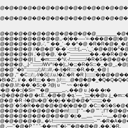
�@�@�@�@�@�@�@�@�@�@�@�@�@�@�@
@�@�@�@�@�@�@�@�@�@�@�@�@�@�@
�@�@�@�@�@�@�@�@�@�@________�@�
@�@�@�@�@,,-�[��-----'=-���@�@|�
�@�@,-', '" ��_' -� �^�@ �R�R�@�_�@
@�@''�-�`-:::::!::{,,---,',_',�@�@|�^�@
,'�@�@, '��"":::::::::::::::::��.-��R
�m:::::::�^i/,-/::::::::::::::/�R�S�@�@�
'"::::::::/WV^/��};,,!�;;;�R�S:::�_�@_,
:;;;/;;/i/:::///,-�-!j�R:::::�R,��_�@ |
::/::,-!/�S{::/.u.!�Z:�R �R }::::::::�j�
�@�Q�Q�Q�Q�Q�Q�@�@�@�@�@ !/, '::�^::�Bi�Z',. i/ �. �R;;
�.'�S;;� Ɂ@j u `'''' ~~ �r��!
�Si=`''"�@_____,,,-,.��@ u .|�� �r�
r.E,',�@�@ �q.'----_';;;;�j�@u .j_�m:::
 -!�@u�@`�j�j-�'�@�@�^:::::;;;;��
�@`�S�R��@�@�@�[�@�@ .�C:::�S�S�
�@�@�m!:::::::}" ''--�@ ''" ',:!''!'�
@�@�@�@`�j;�__,,,,, ------'---,,,,,�
-!::::::::;;;;;;;;;;;;::::::::::::::;;--''
P " '' ''-��==i'"�j-''"�@�@�@ ,��,'�R,__