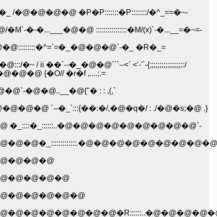
�@�@ �P�P:::::::�P::::::::/�^_==�~-
..___�@�@ ::::::::::::::::�M/(x)`-�...__=�~=-
@ �M`�@�@:::::::::�^=`=�_�@�@�@`-�_ �R�_=
i ��`--�_�@�@```--<` <'-'`-{;;;;;;;;;;;;;;;;::/
�@�@ {�O// �r�f ,....;.=
`-�@�@..__�@{"� : : ,(,`
@ `--�_`:::{��:�/,�@�q�/ : ./�@�s;�@ .}
�_::::::..�@�@�@�@�@�@�@�@�@`-
:::::::::::::.�@�@�@�@�@�@�@�@�
@�@�@�@
@�@�@�@�@
@�@�@�@�@�@
�@�@�@�@�@�@�R::::::..�@�@�@�@