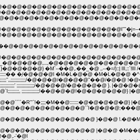
�@�@�@�@�@�@�@�@�@�@�@�@�@�@�@�@�@�
�@�@�@�@�@�@�@�@�@�@�@�@�@�@�@�@�@�@�@�@
@�@�@�@�@�@�@�@�@�@�@�@�@�@�@�@�
�@�@�@�@�@�@l''"�j=--�______�^...._;;;;;;;;;;;;;;
@�@�@�@�@�@�@�@�@�@�@�@�@�_��@__,���
�@�@�@�@�@�@�@�@�@�@�@�@�@�@�@
�@�@�@�@�@�@�@�@�@`/- {lllllll�C;,.-l>`-�;;;;;;;;
@�@,...,�@�@�@�@�@�@�@�@�@�@'!!'{/|:l {_ll||;;;;;�r�`;;
�@�@} �M`--��@,.��_�@ ,.--�=/}::| lll,::`!lll /�M`;;,_-;;;;;
::�� �֤/�@�@�@l �M�L�@�@ �M�L�@�@ �^�@�S..�@�@:: llll
,;;;;;;;;;;;;/�@�@�@/�@�@�@''��@/�@�@ !�@�@`l-�..__�
;;;;;;;;;;;;/�@�@�@/�@�@�@�@ }. |�@�@�@�_�@ {`-�
;;, ;;;;;;;;;;;;;;!��@�@�@!�@�@�@�@�@} 
�;;;;�M��@:::::::�@�@�@�@�@} |�@j�@�@|�@�@l
@�@�@``l�@�@�@;���@�@�@ �n/�@�@ |�@ !�!;;
@�@�@�@�@�@�@ }�@�@ !.�@�M��@�@�_/
@�@�@�@�@�@�@�@�@ |�@�@ �M��@ �
@,.-'�@l