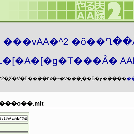
܂� ���vAA�^2 �ŏ��Ղ��
�[�A�[�g�T���Ȃ� AAMZ
���vAA�^2�͍X�V�𖳊����ŋx�~�v���܂��B�ڂ�����
�
���o��.mlt