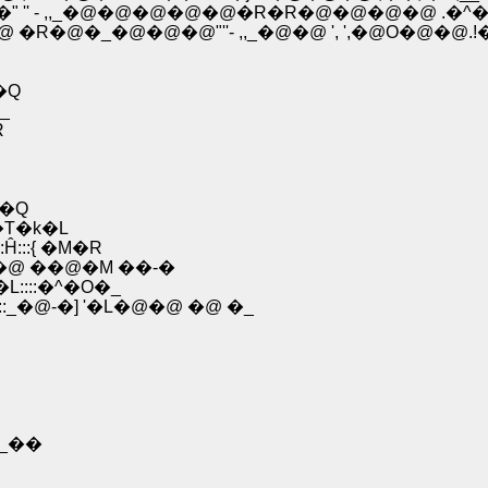
 '' - ,,_�@�@�@�@�@�R�R�@�@�@�@ .�^�@�
�@�_�@�@�@"''- ,,_�@�@ ', ',�@O�@�
�Q
:::::�_
R
��Q
�܂��\�:::::::�T�k�L
::{ �M�R
@ ��@�M ��-�
::::�^�O�_
_�@-�] '�L�@�@ �@ �_
_��