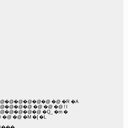
@�@�@�@�@ �@ �R �A
@�@ �@ �@ �@ ! l
@�@�@�@ �Q_ �m �
 �@ �M �[ �L
@���