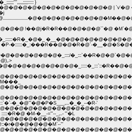
,,;;;;::::: }
@�@�@�@�@�@�@�@�@�@�@�@ | `v'�@ �_ /�@�@
�j
................�@�@�@�@�@�@�@�@�M��@�@/�M`-�-�.
::::::::::::::::::::::...�@�@�@ !��@j�R�R��@�@�@�@``�
::::::�_::::::�R�_�@�_ �__�@�@�@�@�@�@�@�@�@:::/�~ / i
@�@�@�@ �P-�::::::�_:���R��@�@�R�@`-�__�@�S�@�@
@�@�@�@�@�@�@�@�@�_::::/�_:::`��R�@�@`�@�@�@
),.>
�@�@�@�@�@�@�_:::::�_:::`::�R��@�@�@�@�
@�@�@�@�@�@�@�@�@�@�@�@�@ �_::::
�M���_
�@�@�@�@�@�@�@�@�@�@�@�@�@�@�@�_
@�@�@�@�@�@�@�@�@�@�@�@�@�@�
�`-�_�@'''�@�P�S___,...�_�_--�R-'
@�@�@�@�@�@�@�@�@�@�@�@�@�@�
R�@ �M-�__-='"--_,..- '"�L
@�@�@�@�@�@�@�@�@�@�@�@�@�@�
@::�r�@�@�@�@�M`--'"
�@�@�@�@�@�@�@�@�@�@�@�@�@�@�@