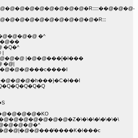
�@�@�@�@�@�@�@�R:::::��@�@�@-
�@�@�@�@�@�@�@�@�@�R:::
@�@�@�@ �^
@�@��
 �Q�^
 |
�@�@�@�@ |�@�@���[�ł���
@ �@|
,�@|�@�@�@���c����I
@�@���@�@�@�h���}�C�ł��I
;;� �m .}:/::::؁@�@�@�_�Q�Q�Q�Q�Q�Q�Q�Q�Q
�S
@�@�@�@�@�KO
@�@�@�@�@�@�@�@�@�Z�\�\�\�\�\�\�\
@�@�@�@�@�^
"-�R�A�@�@�@|�@�@���̕����K�l���c