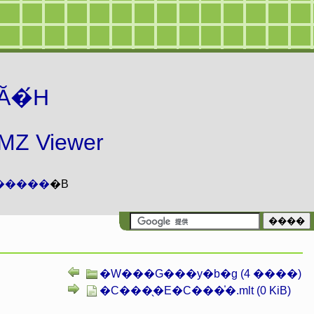
Ă�́H
 Viewer
�����
�B
�W���G���y�b�g (4 ����)
�C���̖�E�C���̍�.mlt (0 KiB)