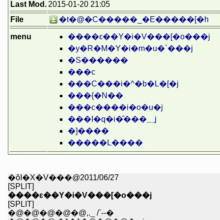
Last Mod.
2015-01-20 21:05
File
�t�@�C�����_�E�����[�h
menu
����ԑ��Y�i�V���[�o���j
�y�R�M�Y�i�m�u�`���j
�S������
���c
���C���i�^�b�L�[�j
���{�N��
���c����i�o�u�j
���I�q�i�̂���؁j
�]����
�����L����
�ŏI�X�V���@2011/06/27
[SPLIT]
����ԑ��Y�i�V���[�o���j
[SPLIT]
�@�@�@�@�@,._ /`--�