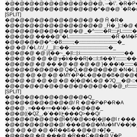
�@�@�@�@�@�@�@�@�@�@, --�\''. �R�P�"
�@�@�@�@�@�@�@�@�@�^�@�@ `�R�@ �R
[SPLIT]
�@�@�@�@�@�@�@�@�@ �@ Ĥ �R�
�@�@�@�@�@�@�@�@�@�@ _Ĥ�_}::!�@ 
�@�@�@�@�@�@�@�@ _�^:::::::�R::::ځL:::
�@�@�@ ����@''�L::::::::::::::::::::::::::::::::::�R �M�
�@�@�@�@�^::�B:::::::::;�:::::::::::::::::::::::::::::::�_
�@ �@ /'�L /:/:/_/__|l:::��::::::::::::::::::::::::::::::::�_
�@�@�@ �@ |/|��~_�|l:::|:i::::::::::::::::::::::::::::::::::::��
�@�@ �@ �@ �@ ɏ�k���R|�:::l::fi��Y:::::::::�
�@�@�@ �@ �� �@ �@ �@ �@ }
�@�@�@�@�@�@ ́Q�Q,�@�@�@�@ �N�L |:Ĥ:
�@�@ �@ �@ �@ �MY�P�L�@�@�B�@�@�
�@�@ �@ �@ �@ �@ �[�@�L�@ �ɁQ__�@-::�L
�@�@�@�@�@�@�@�@�@�@�@�@_r/:::::::::
[SPLIT]
�@�@�@�@�@�@�@�@�Q_
�@�@�@�@�@�@�@/ R �@�P�P�R�A
�@�@ , =���==��\�\- ��@�@�_
�@�@((�QZ_,�'��l/ځ���Q>��Q/
�@�@�@�@�@�@l�f}/�@�o�j�j|l�@l r ���
�@�@�@�@�@�@/ ���@�@�Mu�M'V��)�
�@ �@ �@ �@ �R��Ƃ� �@�@ r�]'�_
�@�@�@ �@ ���@ �R��C�@�@ V�P