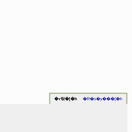
�ʏ탂�[�h
�R�s�y���[�h