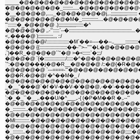
_____�@�@�@�@�@�@�@�@�@�@�@�@�_;;;;;;'''',,,
�@�@�@�@�@�_::::::::.....�@�@�@�@�@�@�
�__�@�@�@,....._�@�@�@�@�@j,..;;;;;;;;;;;;;:::::::: 
�@�@�@�@�@�@�M�_:::::::::::::....�@�@�@�@.....
'":::::::�_�@�@�@ .);;;;;;;;;;;;;;::::::�^
�@�@�@�@ ,.-'":::::`--�::::::::::::::::::::::::::::
<,.����@ );;;;;;;;;;;;,,, ::/
�@�@�@�@/::::::::::::::::::�݁M`��=----��--..____::::
�@�@�@ {{::::::::::::::::::::::��-'">--'""�L�
,`)��R_�@�@�@``"�@ >�<::::::`�;;;/
�@�@�@ `{�:::::::::::::::::/:::::�^�@�@�@�
`":�@�@���j�@�R__�@�@�@ /::�@{�R�@�@
�@�@�@�@ `---====-'"�@�@�@�@�@�@�@�@�@
�@�R.�@�@/ �^��M�_ /
�@�@�@�@�@�@�@�@�@�@�@�@�@�@�@�
_�__"���@`�f �V-��V-�'�@�@,-��'-���@
�@�@�@�@�@�@�@�@�@�@�@�@�@�@�@
`:�_�_``�__,.���U/�^___,.-{ (�P�M��R �,.--'"
�@�@�@�@�@�@�@�@�@�@�@�@�@�
�_::::::::::..�@�@�@�@�@�@�@�@�@�@�@::::`
�@�@�@�@�@�@�@�@�@�@�@�@�@�
�Ml:::::::::::.�@�@�@�@�@�@�@�@�@�@�@ :::::�
�@�@�@�@�@�@�@�@�@�@�@�@�@�
�_::::::::..�@�@�@�@�@�@�@�@�@�@;;;;;�
�@�@�@�@�@�@�@�@�@�@�@�@�@�@