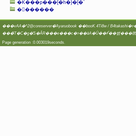
�K���p���[�h�}�[�`
��ࣕ�����
Page generation :0.003019seconds.