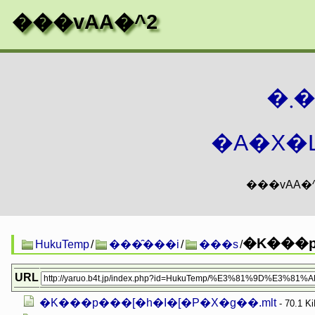
���vAA�^2
�
�A�X�L
�K���p
HukuTemp
/
���̑���i
/
���s
/
URL
�K���p���[�h�I�[�P�X�g��.mlt
- 70.1 K