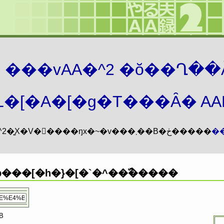
܂� ���vAA�^2 �ŏ��Ղ��
�[�A�[�g�T���Ȃ� AAMZ
���vAA�^2�͍X�V�𖳊����ŋx�~�v���܂��B�ڂ�����
�
���[�h�}�[�`�^��ࣕ�����
iB