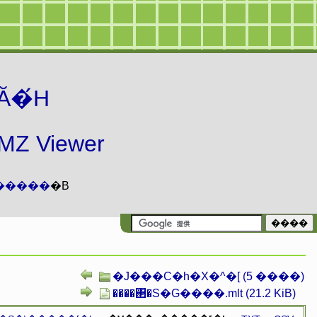
Ă�́H
 Viewer
�����
�B
�J���C�h�X�^�[ (5 ����)
����΂�S�G����.mlt (21.2 KiB)