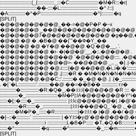
::::::::::::::::::::::::::(_{::::::::::::::_:::�C::::::::::::::::::::::::�M�R:::�r|
::::::::::::::::::::::::::::::��-::::�L::::::::::::::::::::::::::::::: �^ /:::|
�A::::::::::::::�^�P:::::::::::::::::::::::::::::::::::::::::::�^|::::::::::�q
[SPLIT]
�@�@�@�@�@�@_��-=�@�P�P �~x
�@�@�@�@ _��@�@�@�@�@�@�@�@�@ 
�@�@�@�@7�@�@�@�@�@�@�@ �g��@,
�@�@ �@ � .�B�@ ��{`''��Ф�Y_��
�@�@�@ �@ �Y�@ ��@�@ �Q �@�__, '.
�@�@�@�@�@ �r- �|�@�@'__,�::.�@�@�@ .
�@�@�@�@�@�@��@ `�@�@�@�@::::. ,�@�
�@�@�@�@�@�@�@>- ��@�@�@ _.. _ �] .|-�@
�@�@�@�@�@ �@.i:::::{�@ ��@�@,�i,.i�:�':::::::::
�@�@�@�@�@�@ ,|:::::�R � �M�N�N�N�N�Ni�R:::::::::
�@�@�@�@.�@�C::'.::::::::� �_�@ �@ .| .{�_:::::::::::::::::
. �[ '�L:::::::::::::::'.:::::::::��@ ��=��B�֓� ::::::::::::: r:r�
:::::::::::::�:::::::::::::::�R:�Q�_,��:i:i:i{�@�@�@ �R :::: 
:::::::::::::::�_::::::::::::::::::::::::::�M�P|:lA�@�@�@�@�Y^i�@
::::::�[::�:::::�_::::::::::::::::::::::::::: |:l:lс@�@�@�@�| .l�@'
:::::::::::::::�R:::::::�_:::::::::::::::::::::::|:l:l:l���@�Q_ '�@ ,_
::::::::::::�M�P�_::::::�R:::::::::::::::::::|�:l:l:l:� |�@ .��/ �@
�[--::�:::::::::::` ::::::::::::::::::::::: | �Y:l:l�у@'�@�@�@�@.�m
::::::::::::�:::::::::::::::::::::i :::::::::::::::;L�B�P:::::: �T..�Q.�B::::::::
::::::�^::::::::::::::::::::: �q:::::::::::�^::::::::::::::::::::::�_::::�m:::::::::::
[SPLIT]