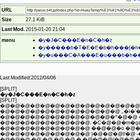
URL
Size
27.1 KiB
Last Mod.
2015-01-20 21:04
menu
�y�J�C���E�n�C�h�z
�y�����b�T�E�E�b�h���[�h
�y�u���C�A���E�u���b�h��
Last Modified:2012/04/06
[SPLIT]
�y�J�C���E�n�C�h�z
[SPLIT]
�@�@�@�@�@�@�@�@�@�@�@�@�@�@�
�@�@�@�@�@�@�@�@�@�@�@�@ ,.�i�'�
�@�@�@�@�@�@�@�@�@�@�@�^�@�@ �
�@�@�@�@�@�@�@�@�@. �C�@�@�m�ց@
�@�@�@�@�@�@�@�@�@ ��@�@�o �@�@`
�@�@�@�@�@�@�@�@�@ }�@�@�@l!�@ -�],
�@�@�@ �@ �@ �@ �@ �.�@�@�@{�@�@ �L`�h .