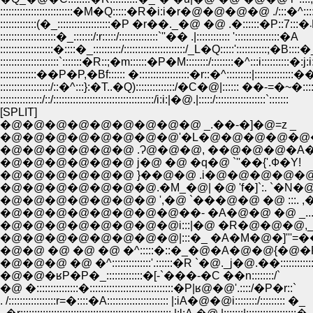
::::::::::::::::::::::::::�M�Q:::::�R�i:i�r�@�@�@�@ ./:::�^
:::::::::::
::::::::::::::::::::�_:::::::/:r:::::/::::::::::::::`''�� .|:::::::::::: '::::::::::::::::�A
:::::::::::::::::::�::::�_::::::::::/::::::::::::::::::::::/_L�Q:::::':::::::::::;�B::::
:::::::::::::::::::::`:::::::�R::;�m::::::�P�M::::::::/::::::::�^:::i::::::::::�:j:i::
:::::::::::::��P�P,�Bf:::::: �::::::::::::::::::�r::�^:::::::::|::::::::::::::�
::::::::::::::::::/::�^:::}:�T..�Q)::::::::::::::/�C�@|:::::: ��-=�~�::::::
:::::::::::::::/::/::::::::::::::::::::::::::::::::::::/i:i:|�@.|:::::/::::::::::::::::::`:::::::
[SPLIT]
�@�@�@�@�@�@�@�@�@ _.��-�]�@=z _
�@�@�@�@�@�@�@�@'�L�@�@�@�@�@
�@�@�@�@�@�@ .Ɂ@�@�@, ��@�@�@�A�
�@�@�@�@�@�@ j�@ �@ �q�@ `''��{'.Ф�Y!
�@�@�@�@�@�@ }��@�@ .i�@�@�@�@�@�
�@�@�@�@�@�@�@.�M_�@| �@ 'f�]`:. `�N�@
�@�@�@�@�@�@�@ ',�@ `���@�@ �@ :::. ,�
�@�@�@�@�@�@�@�@��- �A�@�@ �@ _... -
�@�@�@�@�@�@�@�@i:::|�@ �R�@�@�@,_,.j
�@�@�@�@�@�@�@�@|:::�_ �A�M�@�]'''=���::::
�@�@ �@ �@ �@ �^:::::�::�_�@�A�@�@{�@�R::::::::
�@�@�@ �@ �^::::::::::::::'.::::::�R `�@._j�@.��:::::::::::
�@�@�ʁP�P�_:::::::::::::�[-`���-�C ��n::::::::/`
�@ �:::::::::::::::�::::::::::::::::::::::::::::::�P|ʁ@�@'.::::/�P�r::`
. /:::::::::::::::::r=�::::�A:::::::::::::::::::::: |:iA�@�@i::::::::/::::::::: �_