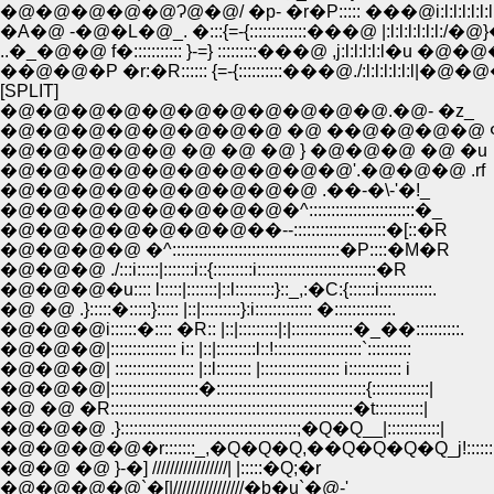
�@�@�@�@�@Ɂ@�@/ �p- �r�P::::: ���@i:l:l:l:l:l:l:l:l�
�A�@ -�@�L�@_. �:::{=-{:::::::::::::���@ |:l:l:l:l:l:l:/�@}
..�_�@�@ f�::::::::::: }-=} :::::::::���@ ,j:l:l:l:l:l�u �@�@�@'::
��@�@�P �r:�R:::::: {=-{::::::::::���@./:l:l:l:l:l:l|�@�@�@.':::
[SPLIT]
�@�@�@�@�@�@�@�@�@�@�@.�@- �z_
�@�@�@�@�@�@�@�@ �@ ��@�@�@�@ 
�@�@�@�@�@ �@ �@ �@ } �@�@�@ �@ �u
�@�@�@�@�@�@�@�@�@�@'.�@�@�@ .rf
�@�@�@�@�@�@�@�@�@ .��-�\-'�!_
�@�@�@�@�@�@�@�@�^::::::::::::::::::::::::�_
�@�@�@�@�@�@�@��--:::::::::::::::::::::�[::�R
�@�@�@�@ �^::::::::::::::::::::::::::::::::::::::�P::::�M�R
�@�@�@ ./:::i:::::|:::::::i::{:::::::::i:::::::::::::::::::::::::::�R
�@�@�@�u:::: l:::::|:::::::|::l:::::::::}::_,:�C:{::::::i::::::::::::.
�@ �@ .}:::::�:::::}::::: |::|:::::::::}:i::::::::::::: �:::::::::::::.
�@�@�@i::::::�:::: �R:: |::|:::::::::|:|::::::::::::::�_��::::::::::.
�@�@�@|::::::::::::::: i:: |::|:::::::::l::!::::::::::::::::::::`::::::::::
�@�@�@| :::::::::::::::::: |::l:::::::: |:::::::::::::::::: i:::::::::::: i
�@�@�@|::::::::::::::::::::�::::::::::::::::::::::::::::::::::{:::::::::::::|
�@ �@ �R:::::::::::::::::::::::::::::::::::::::::::::::::::::::�t:::::::::::|
�@�@�@ .}::::::::::::::::::::::::::::::::::::::::;�Q�Q__|::::::::::::|
�@�@�@�@�r:::::::_,�Q�Q�Q,��Q�Q�Q�Q_j!:::::::::
�@�@ �@ }-�] /////////////////| |:::::�Q;�r
�@�@�@�@`�[|////////////////�b�u`�@-'