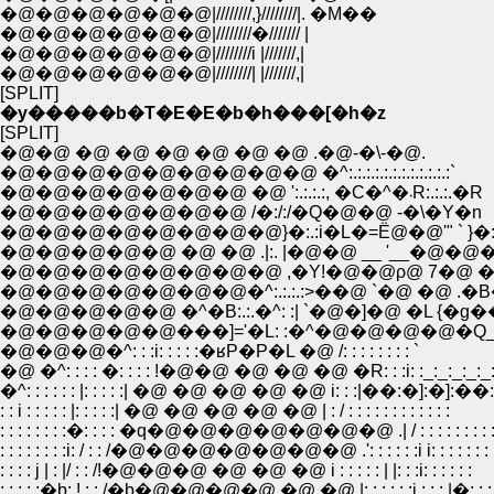
�@�@�@�@�@�@|////////,}////////|. �M��
�@�@�@�@�@�@|////////�/////// |
�@�@�@�@�@�@|////////i |///////,|
�@�@�@�@�@�@|////////| |///////,|
[SPLIT]
�y�����b�T�E�E�b�h���[�h�z
[SPLIT]
�@�@ �@ �@ �@ �@ �@ �@ .�@-�\-�@.
�@�@�@�@�@�@�@�@�@ �^:.:.:.:.:.:.:.:.:.:.:.:`
�@�@�@�@�@�@�@ �@ ':.:.:.:, �C�^�܁R:.:.:.�R
�@�@�@�@�@�@�@ /�:/:/�Q�@�@ -�\�Y�n
�@�@�@�@�@�@�@�@}�:.:i�L�=Ё@�@'" ` }�:.:
�@�@�@�@�@ �@ �@ .|:. |�@�@ __ '__�@�
�@�@�@�@�@�@�@�@ ,�Y!�@�@ρ@ 7�@ �@
�@�@�@�@�@�@�@�^:.:.:.:>��@ `�@ �@ .�B�@ 
�@�@�@�@�@ �^�B:.:.�^: :| `�@�]�@ �L {�g��
�@�@�@�@�@���]='�L: :�^�@�@�@�@�Q_/: : 
�@�@�@�^: : :i: : : : :�ʁP�P�L �@ /: : : : : : : : `
�@ �^: : : : �: : : : !�@�@ �@ �@ �@ �R: : :i: :_:_:_:_:_
�^: : : : : : |: : : : :| �@ �@ �@ �@ �@ i: : :|��:�]:�]:��:
: : i : : : : : |: : : : :| �@ �@ �@ �@ �@ | : / : : : : : : : : : : : :
: : : : : : : :�: : : : �q�@�@�@�@�@�@�@ .| / : : : : : : : : : : 
: : : : : : : :i: / : : /�@�@�@�@�@�@�@ .': : : : : :i i: : : : : : : :
: : : : j | : |/ : : /!�@�@�@ �@ �@ �@ i : : : : : | |: : :i: : : : : :
: : : : :�b: ! : : /�b�@�@�@�@ �@ �@ |: : : : : :j : : : |�: : : 