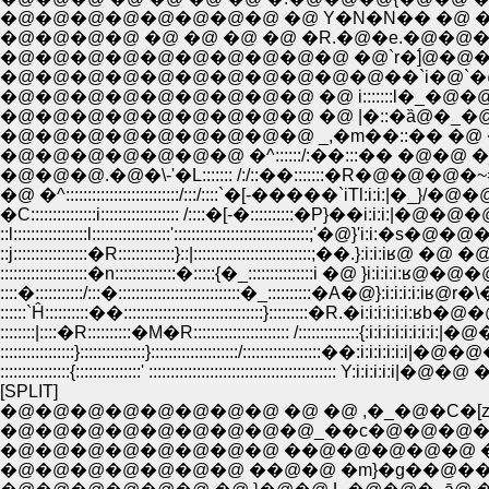
�@�@�@�@�@�@�@�@ �@ Y�N�N�� �@ �@ 
�@�@�@�@ �@ �@ �@ �@ �R.�@�e.�@�@�@
�@�@�@�@�@�@�@�@�@�@ �@`r�]́@�@�@
�@�@�@�@�@�@�@�@�@�@�@��`i�@`�@�@�Ql:i|
�@�@�@�@�@�@�@�@�@ �@ i:::::::l�_�@�@�@�
�@�@�@�@�@�@�@�@�@ �@ |�::�ȁ@�_�@�@�@�@�@�
�@�@�@�@�@�@�@�@�@ _,�m��::�� �@ �_�@�@�@�@ ,j
�@�@�@�@�@�@�@ �^::::::/:��:::�� �@�@ �_�@�
�C:::::::::::::::i:::::::::::::::::: /::::�[-�::::::::::�P}��i:i:i:|�@�
::l:::::::::::::::::l::::::::::::::::::':::::::::::::::::::::::::::::::;'�@}'i:i:
::j:::::::::::::::::�R:::::::::::::}::|:::::::::::::::::::::::::::;��.}:i:i:iʁ@ �
::::::::::::::::::::�n::::::::::::::�:::::{�_:::::::::::::::i �@ }i:i:i:i
::::�:::::::::::/:::�::::::::::::::::::::::::::::�_::::::::::�A�@}:i:i:i:i:iʁ@r�\�\�
::::::`Ĥ::::::::::��::::::::::::::::::::::::::::::::}:::::::::�R.�i:i:i:i:i:i:ʁb�@�
::::::::|::::�R::::::::::�M�R:::::::::::::::::::::: /::::::::::::::{:i:i:i:i:i:i:i:i:
:::::::::::::::::}:::::::::::::::}::::::::::::::::::::/::::::::::::::::::��:i:i:i:i:i:i|�
::::::::::::::::{:::::::::::::::' ::::::::::::::::::::::::::::::::::::::::::: Y:i:i:i:i:i|�@
[SPLIT]
�@�@�@�@�@�@�@�@ �@ �@ ,�_�@�C�[z
�@�@�@�@�@�@�@�@�@_��c�@�@�@�
�@�@�@�@�@�@�@�@ ��@�@�@�@�@ �
�@�@�@�@�@�@�@ ��@�@ �m}�g��@��_