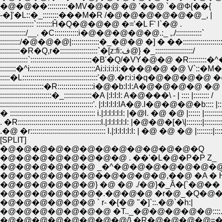
�@�@��::::::::::�MV�@�@ �@ '��@ `�@Ф{��{
-�]'�L::�_::::::::���M�R /�@�@�@�@�@�@_, |
:::::::::::::::::`::::::::Ĥ�Q�@�@�@ �='�L F' l`�@ .
:::::::::::::/__. �C::::::::::::i�@�@�@�@�@.:_ ,./:::::::::::::`
::::::::::/�@�@�@|::::::::::::::�_�@�@ �] � ��:::::::::::::::::
::::::::::�R�Q,r�:::::::::::::::::::`�[z:fi:ف@} �_:::::::::::::::::::/
::::::::::::::`:::::::::::::::::::::::::::::::�B'�Q/�VY�@�@ �R:::::::::�
::::::::�^i:::::::::::::::::::::::::::::::::Ai:i:i:i:i:���@�@ �@ V`::�
:::::�L::::::::::::::::::::::::::::::::::::::'�@.�r:i:i�q�@�@�@�@ �@ '.
::::::::::::::::::::::�R::::::::::::::::::i�@�b:l:l:A�@�@�@�@ �@ i:::::::
::::::::::::::::::::::::::�_::::::::::::::�A |:l:l:l: A�@���\ - | :::: |:::::::: /
:::::::::::::::::::::::::::::::::::::::::::::::'. |:l:l:l:l:lA�@.l�@�@�@�b:::: |::::
� ::::::::::::::::::::::::::::::::::::::::::: i.|:l:l:l:l:l: |�@l. �@ �@ |:::::: |::::::::
. �R::::::::::::::::::::::::::::::::::::::::::l.|:l:l:l:l:l: |�@�@�[�\|::::::::|:::::::::
.�@ �r:::::::::::::::::::::::::::::::::::::: l.|:l:l:l:l:l: | �@ �@ �@ |::::::::|:::::
[SPLIT]
�@�@�@�@�@�@�@�@�@�@�@�@�Q
�@�@�@�@�@�@�@�@ . ��'�L�@�P�P Z_
�@�@�@�@�@�@ _�^�@�@�@�@�@�@�@
�@�@�@�@�@�@��@�@�@�@,��@ �A � Ĥ
�@�@�@�@�@�@} �@ �@ ./�@}�_Ă�{`�@��
�@�@�@�@�@�@�.�@�@�@ �r�@_�Q�@�@ _,
�@�@�@�@�@�@ ` r- �{�@ ''�]`::.�@`�h:|
�@�@�@�@�@�@�@ �T.._�@�@�@�@�@::::. 
�@�@�@�@�@�@�@�@/} �R�@�@�@�@=�