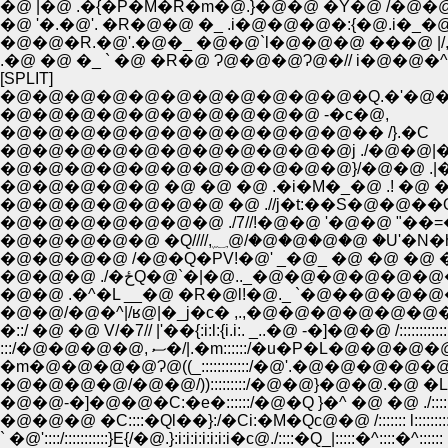
�@ |�@ .�{�P�M�R�m�@.}�@�@ �Y�@ /�
�@ '�.�@'. �R�@�@ �_ .i�@�@�@�:{�@.i�
.�@ �@ �_ ` �@ �R�@ Ɂ@�@�@Ɂ@�// i�@�@�
[SPLIT]
�@�@�@�@�@�@�@�@�@�@�@�Q.�'�@
�@�@�@�@�@�@�@�@�@�@ -�c�@,
�@�@�@�@�@�@�@�@�@�@�@�� /}.�C
�@�@�@�@�@�@�@�@�@�@�@j ./�@�@|�
�@�@�@�@�@�@�@�@�@�@�@}/�@�@ .|�@
�@�@�@�@�@ �@ �@ �@ .�i�M�_�@ .! �@
�@�@�@�@�@�@�@ �@ .//j�t:��S�@�@�
�@�@�@�@�@�@�@ ./7//!�@�@ '�@�@ "��=�
�@�@�@�@�@ �Q////,؁@/�@�@�
�@�@�@�@ /�@�Q�PV!�@' _�@_ �@ �@ �@ 
�@�@�@ ./�ځQ�@`�|�@.._�@�@�@�
�@�@ .�^�L __�@ �R�@l!�@._ `�@��@�@�@�
�@�@/�@�^|/ʁ@|�_j�c� ,.,�@�@�@�@�@�@�@�
�::/ �@ �@ V/�7// |'��{:i:l:{i.i:. _..�@ -�]�@�@ /::::::::::::::
:::/�@�@�@�@, ސ�/|.�m::::::/�u�P�L�@�@�@�@�
�m�@�@�@�@Ɂ@((_::::::::::::/�@'.�@�@�@�@�@. �C/:::
�@�@�@�@/�@�@/)):::::::::/�@�@}�@�@.�@ �L�@ /::::/
�@�@-�]�@�@�C:�e�::::::/�@�Q }�^ �@ �@ ./::::::l::::: /::
�@�@�@ �C::::�Ql��}:/�Ci:�M�Qс@�@ /::::::: l:::::::::::�^
` �@'::::/:::::::::::}E{/�@.}:i:i:i:i:i:i:i�с@./::::�Q_|:::::�^::::�^::::::