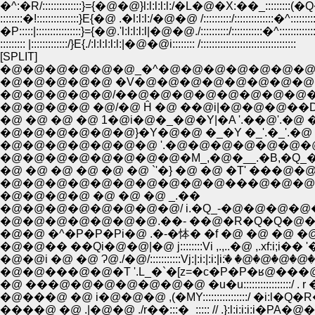
�^:�R/::::::::::::::}={�@�@}l:l:l:l:l:/�L�@�X:��_:::::::::(�Q
::::::::�!:::::::::::::::}E{�@ .�l:l:l:/�@�@ /::::::::::/::::::::::::::�^:::::::::
�P:::::|::::::::::::::::}={�@.'l:l:l:l:l|�@�@./::::::::::/:::::::::::�^:::::::::::::
::::::::: |:::::::::::::/}E{./:l:l:l:l:l:|�@�@i:::::::: /::::::::::::::::::::::::::::::::::
[SPLIT]
�@�@�@�@�@�@_�^�@�@�@�@�@�@�@
�@�@�@�@�@ �V�@�@�@�@�@�@�@�
�@�@�@�@�@/��@�@�@�@�@�@�@�@�
�@�@�@�@ �@/�@ Ĥ �@ ��@i|�@�@�@��
�@ �@ �@ �@ 1�@i�@�_�@�Y|�A '.��@'.�@ �
�@�@�@�@�@�@}�Y�@�@ �_�Y �_'.�_'.�@ 
�@�@�@�@�@�@�@ '.�@�@�@�@�@�@�@_
�@�@�@�@�@�@�@�@�M_,�@�__.�B,�Q_�@
�@ �@ �@ �@ �@ �@ `'�} �@ �@ �T' ���
�@�@�@�@�@�@�@�@�@�@���@�@�@�
�@�@�@�@ �@ �@ �@ _.��
�@�@�@�@�@�@�@�@/ i.�Q_-�@�@�@�@�
�@�@�@�@�@�@�@.��- ��@�R�Q�Q�@�@
�@�@ �^�P�P�Pi�@ .�-�㤓� �f �@ �@ �@ �@
�@�@�� ��Qi�@�@|�@ j::::::::Vi ,.,..�@ ,.xf:i;i��
�@�@i �@ �@ Ɂ@./�@/:::::::::::Vj:|:i:|:i:|i:ٙ� �@�@�@�@
�@�@���@�@�T '.L_�`�[z=�c�P�P�ʁ@���@�@ 
�@ ���@�@�@�@�@�@�@ �u�u:::::::::::::::::/ . r 
�@���@ �@ i�@�@�@ ,(�MY::::::::::::::::/ �i:l�Q�R�
����@ �@ .|�@�@ ./r��:::�_::::: // .}:l:i:i:i:i�PA�@�@�@