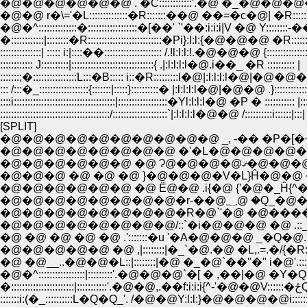
�@�@�@�@�@�@ . �C::::::::::::'.�@ �_�@�@�@� .{�::::::
�@�@ r�\='�L::::::::::::::�R:::::::��@ ��=�c�@| �R:::::::::
�@�^::::::::::::::�::::::::::::::::::�[��' `'��:i:i:i|V �@ Y:::::::
�::::::::::::|::::::::�R:::::::::::::::::::::::::::�Pi}:l:l:{�@�@�@ �R:::::::::
:::::::::::::::| ::::: i:|::::��::::::::::::::::::::: /.!l:l:l:!.�@�@�@ {:::::::::::::::
:::::::::::: J::::::::::|::::::::::::::::::::::::::::::{ .|:l:l:l:l�@.i��_ �R :::::::::: |
:::::::;�::::::::::::::::L:::�B::::: i::�R:::::::::l�@|:l:l:l:l�@|�@�@�@
::: /:::�_::::::::::::::::::{:::::::|:::::}::::::::::� |:l:l:l:l�@|�@�@ .}::::::::::
::::i:::::::::::::::::::::::::::::::::::::|::::::::::::::::::�Yl:l:l:l�@ �P � ::::::::::: |::
::::::::::::::::::::::::::::::::::::::::/::::::::::::::::::::`|:l:l:l:l�@�@ /::::::::::i::::::|:::|
[SPLIT]
�@�@�@�@�@�@�@�@�@�@ _, -�� �P�[�
�@�@�@�@�@�@�@�@ �'�L�@�@�@�@�
�@�@�@�@�@�@ �@ Ɂ@
�@�@�@ �@ �@ �@ }�@�@�@�V�L}Ĥ�@�@ �
�@�@�@�@�@�@ �@ Ё@�@ .i{�@ {'�@�_Ĥ{^
�@�@�@�@�@�@�@�@�r-��@
�@�@�@�@�@�@�@�@�R�@`'�@ �@����:
�@�@�@�@�@�@�@�@/::`�i�@�@�@ �@ .::_,�@ 
�@ �@ �@ �@ �@ .':::::::�u '�A�@�@�@ _�Q�@.'::::::
�@�@�@�@�@ �@ ,|::::::::|�_`�@.�@ �L,.=.�/{�R:::::::::
�@ �@__..�@�@�L::|::::::::|�@ �_�@`��''�" i�@'.:::i::::::::
�@�^:::::::::::::::::|:::::::::'.�@�@�@`�[ � ,��|�@ �Y�Q
�::::::::
:::::::i:(�_::::::::::L�Q�Q_'. /�@�@Y:l:l:}�@�@�@�@i::::::i:::::