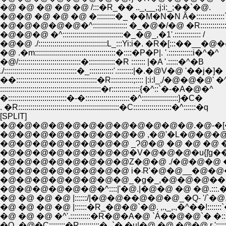
�@ �@ �@ �@ �@ /:::�R_�� .._,__,;j:i:_;��`�@.
�@�@ �@ �@ �@ �:::::::::�_ ��M�N�N Â�:::::::::::::
�@�@�@�@�@�^::::::::::::::::: �_�@�/�@ �R::::::::::::::
�@�@�@ �^::::::::::::::::::::::::::::::�_�@_,�1'.::::::::::::: /
�@�@ ./::::::::::::::::::::::::::::::::::L_:::Yi:i�. �R�[:::��__
�@ .�m::::::::::::::::::::::::::::::::::::::::�::::�P�P|. '.::::::::::::i�^�^
�@/:::::::::::::::::::::::::::::::�:::::::::::::�R ::::::: |�A '.:::::�^�B
./::::::::::::::::::::::::::::::::::::�_::::::::::::'.::::::::|�.�@V�@ '��j�]�
��::::::::::::::::::::::::::::::::::::::::�R:::::::::::;:::: |:i:l_,/�@�@�@'
::::::::::::::::::::::::::::::::::::::::::::::::::�r::::::::::::::{�^::`�-�A�@�^
�:::::::::::::::::::::::::::::�-�::::::::::::::::::::::�^::::::::::::::::::}�C�
. �R::::::::::::::::::::::::::::::::::::::::::::::::::�C:::::::::::::::::::�^::::::�q
[SPLIT]
�@�@�@�@�@�@�@�@�@�@�@�@.�@-�[�
�@�@�@�@�@�@�@�@�@ ,�@'�L�@�@�
�@�@�@�@�@�@�@�@ _Ɂ@�@ �@ �@ �@ �
�@�@�@�@�@�@�@�@�V�@�@�@�u{|̓g�
�@�@�@�@�@�@�@�@Z�@�@ ./�@�@�@ �
�@�@�@�@�@�@�@�@ i�܁R'�
�@�@�@�@�@�@�@�@_�g�_,�@�@�@��
�@�@�@�@�@�@�^::::|'�@.|�@�@ �@ �@.:::.�
�@ �@ �@ �@ |::::::/|�@�@��@�@�@_�Q- '/`�@
�@ �@ �@ �@ |::::::�R_�@�@`�@. ,.,_,.,�^��!:::::::
�@ �@ �@ �^'.::::::::::�R�@�A�@ `Á��@�@`� �::::::
�Q_�@�C::::::::�R::::::::::�_`� �u|�@ �@ �@�@ r ':::