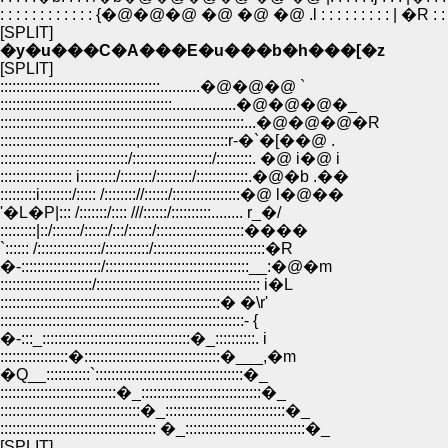
: : : : : : : : : : : : {�@�@�@ �@ �@ �@ .l : : : : : : : : : | �R : : 
[SPLIT]
�y�u���C�A���E�u���b�h���[�z
[SPLIT]
::::::::::::::::::::::::::::::::::::::::..........�@�@�@ `
:::::::::::::::::::::::::::::::::::::::::::................�@�@�@�_
:::::::::::::::::::::::::::::::::::::::::::::::::::::::::::::...�@�@�@�R
::::::::::::::::::::::::::::::::::;::::::::::::::::::::::r-�`�[��@ .
::::::::::::::::::::::::::::::::/::::::::::::::::::::/:::::::::. �@ i�@ i
:::::::::::::::::: i:::::::::/::::::::/:::::::::/:::::::::::::.�@�b .��
:::::::::i::::::::/::::: /:::::::://::::::/:::::::::::::::::�@ l�@��
'�L�P|::: /:::::::/:::: ///::::::/::::::::::........ r_�/
:::::::::|::/:::::::/::::::/:::/::::::/::::::::::::::::::::::����
`:::::: /::::::::::::::::/:::::::::::/::::::::::::::::::::::::::::�R
�-::::::::::::::::::::/::::::::::::::::::::::::::::::::::::__:�@�m
:::::::::::::::::::::::/::::::::::::::::::::::::::::::::::::::::: i�L
:::::::::::::::::::::::::::::::::::::::::::::::::::::::� �\r'
:::::::::::::::::::::::::::::::::::::::::::::::::::::::::::::- {
�-:::_:::::::::::::::::::::::::::::::::::::�_::::::::::. i
:::::::::::::::::�::::::::::::::::::::::::::::::::::�___,�m
�Q__:::::::::::`:::::::::::::::::::::::::::::::::::::�_
:::::::::::::::::::::::::::::�_::::::::::::::::::::::::::::::�_
:::::::::::::::::::::::::::::::::::�_::::::::::::::::::::::::::::::�_
::::::::::::::::::::::::::::::::::::::: �_::::::::::::::::::::::::::::::�_
[SPLIT]