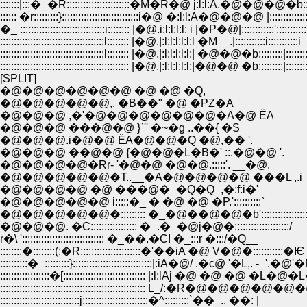
:::::::|:::�_�R:::::::::::::::::::::::�M�R�@ j:l:l:A.�@�@�@�b::::::::::
:::::: �r:::::::::}::::::::::::::::::::::::::::i�@ �:l:l:A�@�@�@ |:::::::::::::
�_ :::::::::::::::::::::::::::::::i:::::::: |�@.i:l:l:l:l: i |�P�@|::::::::::::'::::::
::::::::::::::::::::::::::::::::::::::l:::::::: |�@.|:l:l:l:l:l:l �M__.|:::::::::::i:::::::::::i
::::::::::::::::::::::::::::::::::::::l:::::::: |�@.|:l:l:l:l:l:| �@�@�b:::::::::|::::::
::::::::::::::::::::::::::::::::::::::::::::::: |�@.|:l:l:l:l:l:|�@�@ �b:::::::::|::::::::
[SPLIT]
�@�@�@�@�@�@ �@ �@ �Q,
�@�@�@�@�@,. �B��" �@ �PZ�A
�@�@�@ ,�'�@�@�@�@�@�@�A�@ ЁA
�@�@�@ ���@�@ }`'' �~�g ..��{ �S
�@�@�@.i�@�@ ЁA�@�@�Q �@,�� '.
�@�@�@ ��@�@ {�@�@�L�B�' ::.�@�@ '.
�@�@�@�@�Rr- '�@�@ �@�@.:::::'. __�@.
�@�@�@�@�@�T..__�A�@�@�@�@ ���L ,.i
�@�@�@�@ �@ ���@�_�Q�Q_,�:f:i�'
�@�@�@�@�@ i:::::�_ � �@ �@ �P.'::::::::::`
�@�@�@�@�@�::::::::: �_�@��@�@�b':::::::::::::::::::
�@�@�@. �C::::::::::::::::: �_.�_�@j�@�::::::::::::::::::::/
r�\ ':::::::::::::::::::::::::::::: �_��.�C! �_:::r �:::/�Q__
::::::::�::::::::(:�R::::::::::::::::::::::�'��iA �@ V�@�:::::::::::�
::::::::::�_:::::::::}:::::::::::::::::::::::::::::|:iA�@/ .�с@ '�L,. -_'.�@'
::::::::::::::::::�[:::::::::::::::::::::::::::::: |:l:lAj �@ �@ �@ �L�@�
::::::::::::::::::::::::::::::::::::::::::::::::::::: L_/:�R�@�@�@�@
:::::::::::::::::::::::::::::j::::::::::::::::::::::::�^:::::::::`��_.. ��: |