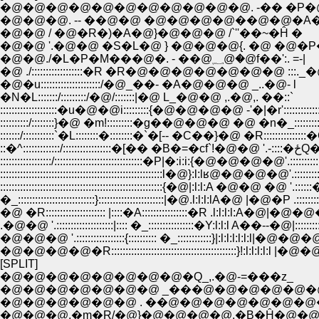
�@�@�@�@�@�@�@�@�@�@�@. -�� �P�
�@�@�@. -- ��@�@ �@�@�@�@��@�@�A�
�@�@ / �@�R�)�A�@}�@�@�@ /`''��~�Ĥ �
�@�@ '.�@�@ �S�L�@ } �@�@�@{. �@ �@�P
�@�@./�L�P�M���@�. - ��@؁@�@f��':. =-|
�@ ./::::::::::::::::::�R �R�@�@�@�@�@�@�@ :::._�
�@�u:::::::::::::::::::::/�@_��- �A�@�@�@ _..�@- l
�N�L:::::::/:::::::::/�@/:::::::|�@ L_�@�@ ,.�@,. ��::`
::::::::::::::::::::�u�@�@i:::::::::{�@�@�@�@ -'�|�r'::::::::::::::
::::::::::/::::::::}�@ �m!:::::::::�g��@�@�@ �@ �n�_::::::::::::
:::::::/:::::::::::`�L::::::::�::::::::�`�[-- �C��}�@ �R:::::::::::::::
::�^:::::::::::::/:::::::::::::::::�[�� �B�=�cf`!�@�@ '.-:
::::::::::::::::::/:::::::::::::::::::::::::::::::�P|�:i:i:{�@�@�@�@'.:::::::::
:::::::::::::::::::::::::::::::::::::::::::::::::::::::::l�@}:l:lʁ@�@�@�@'.::::::::
:::::::::::::::::::::::::::::::::::::::::::::::::::::::::{�@|:l:l:A �@�@ �@ '.::::::
�_:::::::::::::::::::::::::::}:::::::::::::::::::::::|�@.l:l:l:lA�@ |�@�P .:::::::::
�@ �R::::::::::::::::::::: |::::�A::::::::::::::::�R .l:l:l:l:A�@|�@�@�@
.�@�@ '.::::::::::::::::::::|:::: �_::::::::::::::::�Y:l:l:l A��--�@|:::::::::
�@�@�@ '.:::::::::::::::::{:::::::::: �_::::::::::::}|:l:l:l:l:l:l|�@�@�@
�@�@�@�@�R::::::::::::::::::::::::::::::::::::::::::::}!:l:l:l:l:l |�@�@�
[SPLIT]
�@�@�@�@�@�@�@�@�Q_,.�@-=���z_
�@�@�@�@�@�@�@ _���@�@�@�@�@�@
�@�@�@�@�@�@ . ��@�@�@�@�@�@�@
�@�@�@,�m�R/�@}�@�@�@�@.�B�Ĥ�@�@