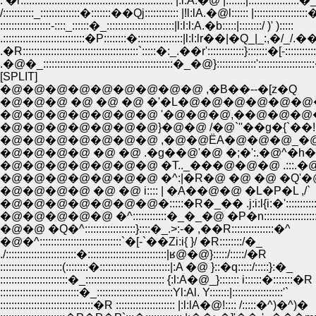
. �r:::::::::::::::::::::::::::::::::::::::::::::::::::::: |:l:A.�@ |:::::::|::::::::::::::::::�
/:::::::::::_::::::::::::::�:::::::��Qj:::::::::::: |!l:lA.�@l:::::: |:::::::::::::::::::
::::::::::::::::::-::::_::::::�_::::::::::::::::::::::::|l:l:l:A.�b:::::|::::::::/ )' ):::::
.:::::::::::::::::::::::::::::�P::::::::�::::::::::::::::|l:l:lr��|�Q_|_:,�/_/.
.�R:::::::::::::::::::::::::::::::::::::::::`:::::�:_.��r':::::::::::::}:::::::�[-:::::::::::
.�@�_::::::::::::::::::::::::::::::::::::::::::::::�_�@}::::::::::::::':::::::::::::::::
[SPLIT]
�@�@�@�@�@�@�@�@�@ ,�B��--�[z�Q
�@�@�@ �@ �@ �@ �'�L�@�@�@�@�@�@�
�@�@�@�@�@�@�@ '�@�@�@,��@�@�@
�@�@�@�@�@�@�@}�@�@ /�@`''��g�{`��!
�@�@�@�@�@�@�@ ,�@�@ЁA�@�@�@_�@�
�@�@�@�@ �@ �@ .�g��@'�@ �;�':.�@^�h�L
�@�@�@�@�@�@�@ �T.._���@�@�@ .:::.�@
�@�@�@�@�@�@�@ �^:|�R�@ �@ �@ �Q'�@
�@�@�@�@ �@ �@ i:::: | �A��@�@ �L�P�L ,/`
�@�@�@�@�@�@�@�:::::�R�_�� .j:i:l{i:�':::::::::::
�@�@�@�@�@ �^::::::::::::�_�_�@ �P�n::::::::::::::::::
�@�@ �Q�^::::::::::::::::::}::::�_.>:-� ,��R:::::::::::::::�^
�@�^:::::::::::::::::::::::::::::`�[-`��Zi:i{ }/ �R::::::::/�_
./:::::::::::::::::::::::::�::::::::::::::::::::::::::::|ʁ@�@}:::::/:::::/�R
::::::::::::::::::::::(::::::::�:::::::::::::::::::::::::|:A �@ }::�q:::::/:::::}:�_
::::::::::::::::::::::::�_:::::::::::::::::::::::::::: {:l:A�@_}::::::: i::::::�:::::::�R
::::::::::::::::::::::::::::�_:::::::::::::::::::::::::::Yl:Al. Y:::::::|::::::::::::::::::'`
:::::::::::::::::::::::::::::::::�R ::::::::::::::::::::: |:l:lA�@!:::: /:::::�^)�^)�