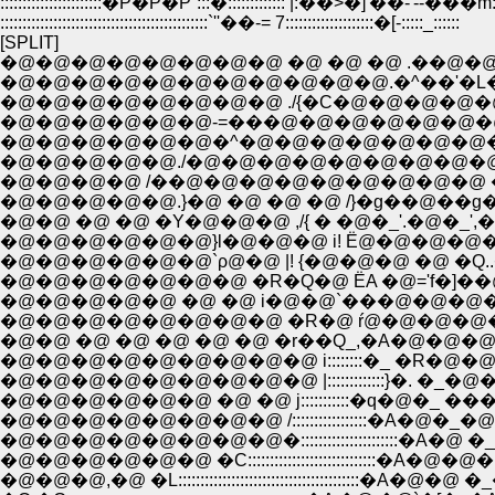
:::::::::::::::::::::::�P�P�P`:::�::::::::::::: |:��>�]'��-'--��
:::::::::::::::::::::::::::::::::::::::::::::::`''��-= 7::::::::::::::::::::�[-:::::_::::::
[SPLIT]
�@�@�@�@�@�@�@�@ �@ �@ �@ .��@�@.
�@�@�@�@�@�@�@�@�@�@�@.�^��'�L�@
�@�@�@�@�@�@�@�@ ./{�C�@�@�@�@
�@�@�@�@�@�@-=���@�@�@�@�@�@�@
�@�@�@�@�@�@�^�@�@�@�@�@�@�@�
�@�@�@�@�@./�@�@�@�@�@�@�@�@�@
�@�@�@�@ /��@�@�@�@�@�@�@�@�@ �A�
�@�@�@�@�@.}�@ �@ �@ �@ /}�g��@��g��@
�@�@ �@ �@ �Y�@�@�@ ,/{ � �@�_'.�@�_',�
�@�@�@�@�@�@}l�@�@�@ i! Ё@�@�@�@�_�
�@�@�@�@�@�@`ρ@�@ |! {�@�@�@ �@ �Q..
�@�@�@�@�@�@�@ �R�Q�@ ЁA �@='f�]��@:::
�@�@�@�@�@ �@ �@ i�@�@`���@�@�@�@
�@�@�@�@�@�@�@�@ �R�@ ŕ@�@�@�@�@ �
�@�@ �@ �@ �@ �@ �@ �r��Q_,�A�@�@�@�@�
�@�@�@�@�@�@�@�@�@ i::::::::�_ �R�@�@�@�
�@�@�@�@�@�@�@�@�@ |:::::::::::::}�. �_�@�@�@�
�@�@�@�@�@�@�@�@ /:::::::::::::::::�A�@�_�@�@�@"' -=���c�
�@�@�@�@�@�@�@�@�::::::::::::::::::::::�A�@ �_�@�@�@�@�
�@�@�@�@�@�@ �C:::::::::::::::::::::::::::::�A�@�@�@�A
�@�@�@,�@ �L:::::::::::::::::::::::::::::::::::::::::�A�@