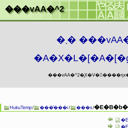
���vAA�^2
�܂� ���vA
�A�X�L�[�A�[�g
�E�B�b�
HukuTemp
/
���̑���i
/
���s
/
�E
�E