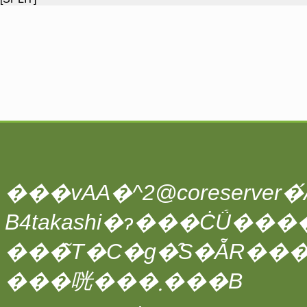
���vAA�^2@coreserver�́A
���̃T�C�g�̑S�ẴR��
���咣���܂���B