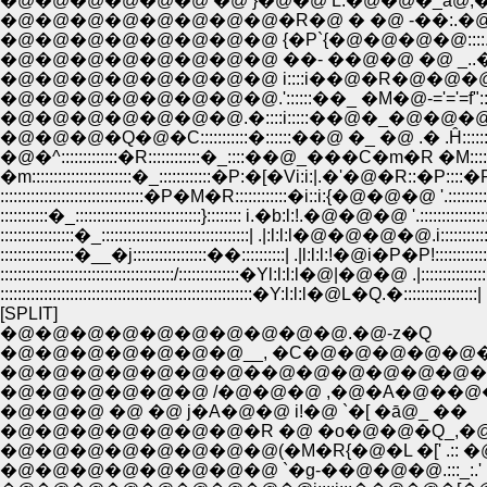
�@�@�@�@�@�@ �@ }�@�@ L.�@�@�_ā@,�_
�@�@�@�@�@�@�@�@�R�@ � �@ -��:.�@
�@�@�@�@�@�@�@�@ {�P`{�@�@�@�@::::.. ,
�@�@�@�@�@�@�@�@ ��- ��@�@ �@ _..�
�@�@�@�@�@�@�@�@ i::::i��@�R�@�@�@
�@�@�@�@�@�@�@�@.'::::::��_ �M�@-='='=f":::::::::
�@�@�@�@�@�@�@.�::::i:::::��@�_�@�@�@�@i�R:::::
�@�@�@�Q�@�C:::::::::::�::::::��@ �_ �@ .� .Ĥ:::::::::::::
�@�^:::::::::::::�R::::::::::::�_::::��@_���C�m�R �M:::::
�m:::::::::::::::::::::::�_::::::::::::�P:�[�Vi:i:|.�'�@�R::�P:::
:::::::::::::::::::::::::::::::::�P�M�R::::::::::::�i::i:{�@�@�@ '.::::::::::::
:::::::::::�_:::::::::::::::::::::::::::::}:::::::: i.�b:l:!.�@�@�@ '.::::::::::::::::
:::::::::::::::::�_::::::::::::::::::::::::::::::::::| .|:l:l:l�@�@�@�@.i::::::::::::
:::::::::::::::::�__�j:::::::::::::::::��::::::::::| .|l:l:l:!�@i�P�P!:::::::::::::
::::::::::::::::::::::::::::::::::::::::/::::::::::::::�Yl:l:l:l�@|�@�@ .|:::::::::::::::
::::::::::::::::::::::::::::::::::::::::::::::::::::::::::�Y:l:l:l�@L�Q.�:::::::::::::::::|
[SPLIT]
�@�@�@�@�@�@�@�@�@�@.�@-z�Q
�@�@�@�@�@�@�@__, �C�@�@�@�@�@
�@�@�@�@�@�@�@��@�@�@�@�@�@�@
�@�@�@�@�@�@ /�@�@�@ ,�@�A�@��@�
�@�@�@ �@ �@ j�A�@�@ i!�@ `�[ �ā@_ ��
�@�@�@�@�@�@�@�R �@ �o�@�@�Q_,�@�
�@�@�@�@�@�@�@�@(�M�R{�@�L �[' .:: 
�@�@�@�@�@�@�@�@ `�g-��@�@�@.:::_:.' ,