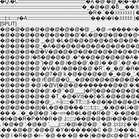
�Q.�C::::::::::::::::::::::::::::::::::::::::::::::::::::::�A �@ 
::::::::::::::::::::::::::::::::::::::::::::::::::::::::::::::::::�_�@�@,�Bͤ
:::::::::::::::::::::::::::::::::::::::::::::::::::::::::::::::::::::::�R� `��:i:
::::|::i::::::r�A:::::::::::::::::::::::::::::::::::::::::::::::::::���\
[SPLIT]
�@�@�@�@�@�@�@�@�@ _..�@ -=����=�
�@�@�@�@�@�@�@�@'�L�@�@�@�@�@
�@�@�@�@ _.�@ �L�@�@�@�@�@�@�@�
�@�@�@�@_�A�@�@�@�@�@�@�@�@�@
�@�@�@�@�V�@�@�@�@�@�@�@�@�@
�@�@�@ /�B�@�@�@ .�^��@�@�@�@�A
�@�@�@�@ '}�@ �@ /�@�@'.�@.i� �@ '.�@
�@�@�@�@ '�V�@ /�@�@�@ �R'. �_�@'.�Ĥ�@
�@�@�@�@�@7�@ k.�@�@�@�@ �_�@�_'.�_
�@�@�@ �@ rЁ@Ё@�Q__�@�@�@�@�@�@�@
�@�@�@ �@ i�@V{�@�@�������@�@ �:
�@�@�@�@�@'.�@`'�@ ___|�P|]�@�@�@
�@�@�@�@�@ �T_�@�V:r|��|:�S.�@�@
�@�@�@�@�@_.. =-|i:::::�:TT:::::|i-�@�]�@
�@�@�@�@j�L�@�@���::::::l::|:::_;�.�@�Li
�� � . '�_�@�@ `i�~==�B�L�@�R�@ '.�-�@�@�
�b�@�R�P�M�R�@ .|::::::;i��@�@�@i�@�@i�@
. !�@�@ '.�@�@ '.___j::::/�@i�@�@ .' �@ .|:i:|:i:
.�� �@�@',�@�@ �Y�r��'��[�C �@ .!:i��'�
�@ i �R�@ �r-- '�@ �� �@ �� |�@�@с@�