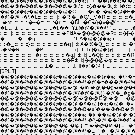
�@�@�@�@�@�@�@�@�@j::::i:::��@�@�[�@"
�@�@�@�@�@�@�@�@ /::: l:::{.���@.j:i:l:l�:':::::::::
�@�@�@�@�@�@�@�C::::::::|:�q�_�@�@�P��_::::::::
�@�@. -�\'�L::::::::::::::: |:::�R �_�Q/ ._V�R:::::::::::::::::::�
. �m:::::::::::::-�~�:::::::::::�r:::::. .�BL..�C�}�v�@'.:::::::::::::::::
�L:::::::i:::::::::::::::::::::::::::::�[:�� `Y:i:{�@�@�@ }:::::::::::::::
:::::::: |:::::::::::::::::::::::::::::::::::::::::�Pi:iA�@�@�@�R:::::::�[-
�_::::L_�::::�q::::::::::::::::::::::::::::::::/:l:lA�@�@�@ i:::::::::::::
:::: �_::::::::::::}::::::::::::::::::::::::::::�q |:l:l:lA�@�Q_j::::::::::::: i::::�r
:/�M�R:::::::::::::�Pi:::::::::::::::::::::::::i.|:l:l:l:l:i |�@�@| ::::::::::: |:
:i:::::::::::::::::::::::::: �r::::::::::::::::::: �q.|:l:l:l:l:| L�Q|::::::::::::::j::::::�R
::!:::::::::::::::::::::::::::::::::::::: i::::::::::::�R:l:l:l:|�@�@�q:::::::::::::::::
::|:::::::::::::::::::::::::::::::::::L�::::::::::::: |l:l:l:l|�@�@ .}:::::::::::::::::::::
[SPLIT]
�@�@�@�@�@�@�@�@�@�@�@�@ ,�Q.�B
�@�@�@�@�@�@�@�@�@�@�=���@�@�
�@�@�@�@�@�@�@�@_�m"�@,��g��@�
�@�@�@�@�@�@�@�@7�@�@.{ }!�@�_�g�
�@�@�@�@�@�@�@�@}�@�@ Ё@ �@ __ �@ 
�@�@�@�@�@�@�@�@`�A�@ {�@�@�L�=:::. 
�@�@�@�@�@�@�@�@�@�u`���@�@�@�@::
�@�@�@�@�@�@�@�@�@ �[r-��@�@ �-�@
�@�@�@�@�@�@�@�@�@ �^}�@ ��@�@ �P
�@�@�@�@�@�@ �@ �@ }:::::|��@�M �]-='-"�'::::::
�@�@�@�@�@�@�@�@�@�:::::', �_ �@ �@ �@ {�R::::