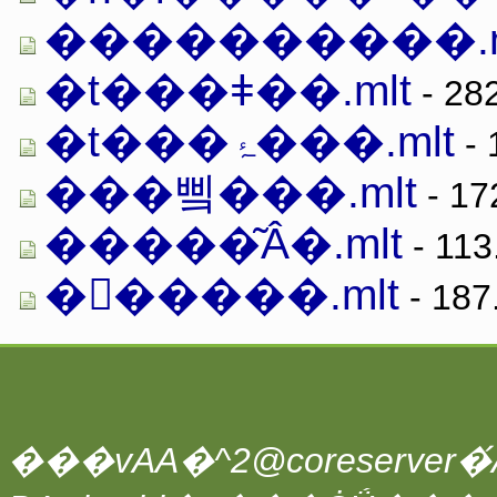
����������.m
�t���ǂ��.mlt
- 282
�t���ۂ���.mlt
- 
���삨���.mlt
- 17
�����͂Â�.mlt
- 113
�򒹂�����.mlt
- 187
���vAA�^2@coreserver�́A