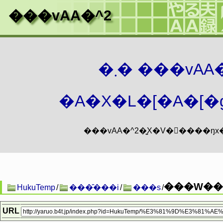
���vAA�^2
�܂� ���vA
�A�X�L�[�A�[�g
���W��
HukuTemp
/
���̑���i
/
���s
/
URL