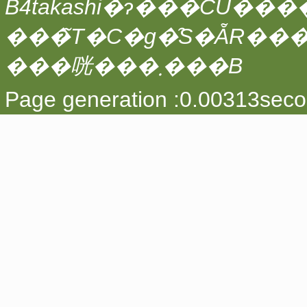
���̃T�C�g�̑S�ẴR��
���咣���܂���B
Page generation :0.00313seco