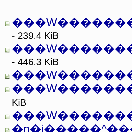
���W�������ǂ
- 239.4 KiB
���W�������ǂ
- 446.3 KiB
���W�������ǂ�
KiB
�n�i�����^���