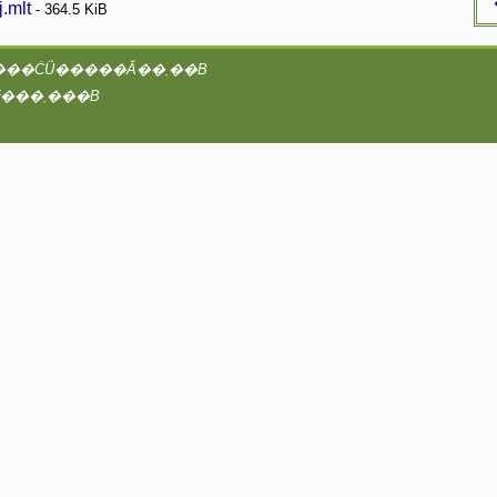
.mlt
- 364.5 KiB
���vAA�^2@coreserver�́Ayaruobook ��booK.4Ti8w / B4takashi�ɂ���ĊǗ�����Ă��܂��B
���̃T�C�g�̑S�ẴR���e���c�ɂ��āA�Ǘ��҂͒��쌠���咣���܂���B