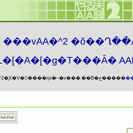
܂� ���vAA�^2 �ŏ��Ղ��
�[�A�[�g�T���Ȃ� AAMZ
���vAA�^2�͍X�V�𖳊����ŋx�~�v���܂��B�ڂ�����
�