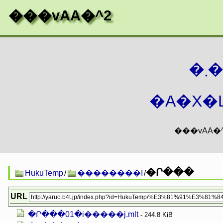
���vAA�^2
�
�A�X�L
�Ր���
HukuTemp
/
��������I
/
URL
�Ր���01�i�����j.mlt
- 244.8 KiB