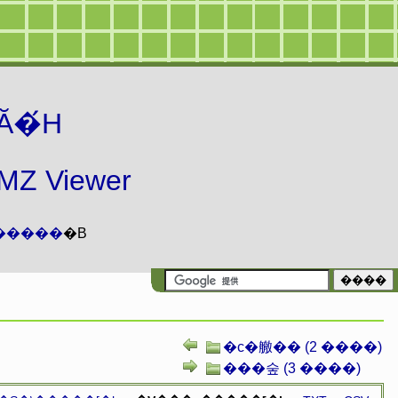
Ă�́H
 Viewer
�����
�B
�c�䒆�� (2 ����)
���숲 (3 ����)