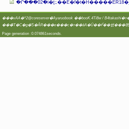
�Ր���02�i�ʈߑ��E�f�t�H�����ER18�j
Page generation :0.074861seconds.