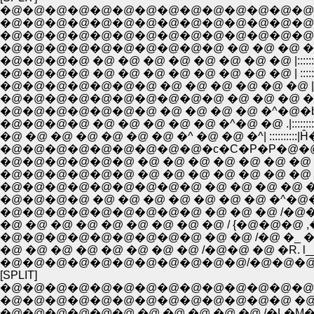
�@�@�@�@�@�@�@�@�@�@�@�@�@�@�
�@�@�@�@�@�@�@�@�@�@�@�@�@�@ �@ �@ �@ /=
�@�@�@�@�@�@�@�@�@�@�@�@�@�@�@�@�@ �^:
�@�@�@�@�@�@�@�@�@�@ �@ �@ �@ �@ �m :::
�@�@�@�@ �@ �@ �@ �@ �@ �@ �@ �@ |::::::::::::
�@�@�@�@ �@ �@ �@ �@ �@ �@ �@ �@ | :::::::::::::
�@�@�@�@�@�@�@ �@ �@ �@ �@ �@ �@ |::::::::::::::
�@�@�@�@�@�@�@�@�@�@ �@ �@ �@ �^|::::::::::
�@�@�@�@�@�@�@ �@ �@ �@ �@ �^�@�b::::::::: 
�@�@�@�@ �@ �@ �@ �@ �@ �^�@ �@ .|:::::::::::
�@ �@ �@ �@ �@ �@ �@ �^ �@ �@ �^| ::::::::::|Ĥ
�@�@�@�@�@�@�@�@�@�c�C�P�P�@�@|:::::::::
�@�@�@�@�@�@ �@ �@ �@ �@ �@ �@ �@ |::��:::|:
�@�@�@�@�@�@ �@ �@ �@ �@ �@ �@ �@ |/�@
�@�@�@�@�@�@�@�@�@ �@ �@ �@ �@ �@
�@�@�@�@�@�@�@�@�@ �@ �@ �@ /�@�
�@ �@ �@ �@ �@ �@ �@ �@ �@ / {�@�@�@ ,
�@�@�@�@�@�@�@�@�@ �@ �@ /�@ �_ �
�@ �@ �@ �@ �@ �@ �@ �@ /�@�@ �@ �R. l
�@�@�@�@�@�@�@�@�@�@�@/�@�@�@�@
[SPLIT]
�@�@�@�@�@�@�@�@�@�@�@�@�@�@�@�@
�@�@�@�@�@�@�@�@�@�@�@�@�@ �@ �@ _
�@�@�@�@�@�@ �@ �@ �@ �@ �@ /�L�M�