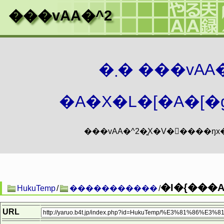
���vAA�^2
�܂� ���vA
�A�X�L�[�A�[�g
�I�{���
HukuTemp
/
�����������
/
URL