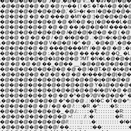
�@�@�@�@�@ ',l�@',�@�@ V:.:.� �ȁV�@r�@�@�A �@ / l l:ؔ
.�@�@�@�@ �@ �@ ry=�� ( l �S �T�A�@ �[�@ �^�@
�@�@�@�@�@�@�@,' �S>�r �m l�@�@�@�@ �M Y
�@�@�@ �@ �@ ���@ �MY�@ :}�@�@�@�@ x�C�
�@�@�@�@�@�@ �@ �R�@ �g (�@���L�@�
�@�@�@�@�@ �@ �@ �� j�@�@�M ����/x�
�@�@�@�@�@�@�@ /�@�@|�@�@ �@ ( �@ 
�@�@ �@ �@ �@ / �@ �l�@�@ . :�@=�c�@�@�
.�@�@�@�@�@ V�@�@ l�^ �@ , '�@�@ ',�@��
�@�@�@�@ �@ ���@���MY /�@ �@ �@ :.�@
�@�@�@�@�@ :.�@�@�@ �� �� �@ �Q_ �L 
.�@�@�@�@�@�ȁ@�@�@ ɁMT �N�L�@�@�@
�@ �@ �@ �@ ��_�@�� __ l�@�@�@�@�@�
�@�@�@�@�@�@�@ �@ �@ l�@T.�@ �b�@�
.�@�@�@�@ �@ �@ �@ �@ �r���@�@|�
�@�@�@�@�@�@�@�@�@�@�q�@l�@�@ :}�
�@�@�@�@�@�@�@�@�@�@ Y�ȁ@�@�@�@�@�@ �
�@�@�@�@�@�@�@�@�@�@�l�@V�@ �@ �@ �^ �^-: 
�@�@�@�@�@ �@ �@ �^�@�Ɂ@V�@�@�^ �^ ��: :
.�@�@�@�@�@�@ �^�@�@ .: :�f�C �T�@�^:�R: : : 
�@�@�@�@ �@ / �@ �@ /: : : :�R .�^: : : : :�S: : :
�@�@�@�@�@�@�_ �@./.: : : : ::�T; : : : : : : : 
.�@�@�@�@�@�@�@ >/: : : : : :/: :�: : : : : : : : 
�@�@�@�@�@�@�@//: : : : : :;: : : :.�: : : : : : : : : : �f�C
.�@�@�@�@�@�@/ ��.: : : ::,: : : : ::��: : : : : : : : 