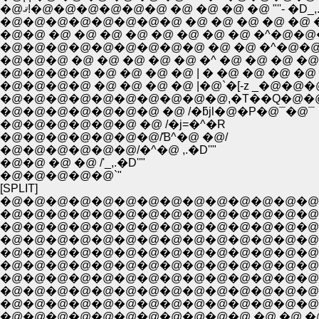
�@ޤ!�@�@�@�@�@�@ �@ �@ �@ �@ "''- �D_,.
�@�@�@�@�@�@�@�@ �@ �@ �@ �@ �@ �^�@
�@�@ �@ �@ �@ �@ �@ �@ �@ �@ �^�@�@�@
�@�@�@�@�@�@�@�@�@ �@ �@ �^�@�@�
�@�@�@ �@ �@ �@ �@ �@ �^ �@ �@ �@ �@ 
�@�@�@�@ �@ �@ �@ �@ | � �@ �@ �@ �@ 
�@�@�@�@ �@ �@ �@ �@ |�@`�[-z _�@�@�
�@�@�@�@�@�@�@�@�@�@,�T��Q�@�@
�@�@�@�@�@�@�@ �@ /�ƃjl�@�P�@¯�@¯
�@�@�@�@�@�@ �@ /�j=�^�R
�@�@�@�@�@�@�@/Ɓ^�@ �@/
�@�@�@�@�@�@/�^�@ ,.�D''"
�@�@ �@ �@ /'_,.�D''"
�@�@�@�@�@`"
[SPLIT]
�@�@�@�@�@�@�@�@�@�@�@�@�@�@�@�
�@�@�@�@�@�@�@�@�@�@�@�@�@�@�@�@�@
�@�@�@�@�@�@�@�@�@�@�@�@�@�@�@�@ 
�@�@�@�@�@�@�@�@�@�@�@�@�@�@�@�@�@�
�@�@�@�@�@�@�@�@�@�@�@�@�@�@�@�@�@
�@�@�@�@�@�@�@�@�@�@�@�@�@�@�@�@�@�@
�@�@�@�@�@�@�@�@�@�@�@�@�@�@ �@ �@ �@
�@�@�@�@�@�@�@�@�@�@�@ �@ �@ �@ �@ �@ 