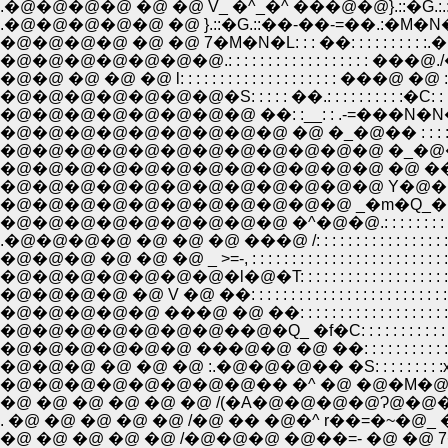
.�@�@�@�@ �@ �@ V_ �^_�^ ���@�@}.::�G.
.�@�@�@�@�@ �@ }.::�G.::��-��-=��.:�M�N�
�@�@�@�@ �@ �@ 7�M�N�L: : : ��: : : : : :
�@�@�@�@�@�@�@.: : : : : : : : : : : : : : :
�@�@ �@ �@ �@ l: : : : : : : : : : : : : : : : :
�@�@�@�@�@�@�@�S: : : : : ��.: : : : : : : : :
�@�@�@�@�@�@�@�@ ��: :__: : .-=���N�N�N: : 
�@�@�@�@�@�@�@�@�@ �@ �_�@�� : : : : : : : 
�@�@�@�@�@�@�@�@�@�@�@�@ �_�@��: : : : : 
�@�@�@�@�@�@�@�@�@�@�@�@ �@ ��_ �r : : : : : : : :
�@�@�@�@�@�@�@�@�@�@�@�@ Y�@�@ ��: : : : : : : :
�@�@�@�@�@�@�@�@�@�@�@ _�m�Q_�: : : : : : : : : : : 
�@�@�@�@�@�@�@�@�@ �^�@�@.: : : : : : : : : : : : : : : 
.�@�@�@�@ �@ �@ �@ ���@ /: : : : : : : : : : : : : : : : : : 
�@�@�@ �@ �@ �@ _ >=-, : : : : : : : : : : : : : : : : : : : : :
�@�@�@�@�@�@�@�l�@�T: : : : : : : : : : : : : : : : 
�@�@�@�@ �@ V �@ ��: : : : : : : : : : : : : : : : : : : 
�@�@�@�@�@ ���@ �@ ��: : : : : : : : : : : : : : :
�@�@�@�@�@�@�@��@�Q_ �f�C: : : : : : : : : : : :
�@�@�@�@�@�@ ���@�@ �@ ��: : : : : : : : : : : 
�@�@�@ �@ �@ �@ :.�@�@�@�� �S: : : : : 
�@�@�@�@�@�@�@�@�� �^ �@ �@�M�@ �N
�@ �@ �@ �@ �@ �@ /(�A�@�@�@�@Ɂ@�@�@
. �@ �@ �@ �@ �@ /�@ �� �@�^ r��=�~
�@ �@ �@ �@ �@ /�@�@�@ �@��=- �@ �