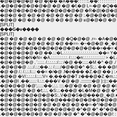
�@�@�@�@ �@ �[�� �A���: : : : ::.��: : : : : : : :
.�@�@�@�@�@�@ �@ �@ �f,�@ L=-�@ �Q��: : 
�@�@�@�@�@�@�@�@�@�@ �R�@|�@�@
�@�@ �@ �@ �@ �@ �@ �@ �@ :.�@�@�@�
�@�@ �@ �@ �@ �@ �@ �@ �@ ʁ@�@�@ �@ 
[SPLIT]
���G�v����
[SPLIT]
�@ �@ �@ �@ �@ �@ �@ �Q�@�@ .r=- �A
�@�@ �@ �@ �@ �@ �@ ��==- �~�@�@ �_�@�@ �^
�@�@�@�@�@�@�@�@�@�@�@��=��= �~�@�
�@�@�@�@ �@ ��.:.:�L.:.:.:.:.:.:.:.:.:.:.:.:.:.:.:.
�@�@�@�N�N= �A.:.:.:.:.:.:.:.:. /.:.:.:�n:.:.:.:.:.:.:.:
�@�@�@�@ , '.:.:.:. /.:.:.:.:.:/.:.: /�@ ��:.:.:.�M 
.�@�@�@ .:.:.:/.:.:;��.:.: /.:.:.:/�@�@�^ �S;.:. �
�@ �@ /.: /.:.:.:l.:.: ��= �/�@ .f�e��� �Z.�@ �� j 
�@�@ �V/.:.:.:.:.l.:.:.:V= �,���@�T z���@�Z �m.:.:�
�@�@�@ l�@';.:.:.:��:.:.:. ::::.�@'�@ �@ �@ �@ �l
�@�@�@�@�@�@�S:..V�@�S�@���@_�@.�C_ �m�^
�@�@�@�@�@�@�@���@�@�@�@�@�@�@ ���@
�@�@�@�@�@ �@ �@ �@ �@ ��=-�^/�@�@./:
�@�@�@�@�@�@�@�@�@ �^�@ �^ �^�@�@.
.�@�@�@�@�@ �@ �@ /�@ �^ �^�@�@�@/: : :