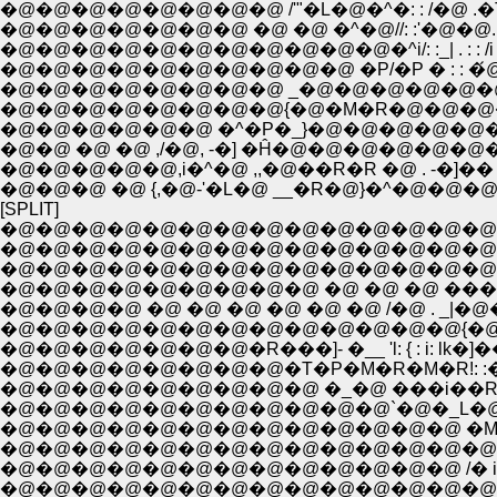
�@�@�@�@�@�@�@�@ /'"�L�@�^�: : /�@ .�T=//�
�@�@�@�@�@�@�@ �@ �@ �^�@//: :'�@�@. : /
�@�@�@�@�@�@�@�@�@�@�@�^i/: :_| . : : /i l
�@�@�@�@�@�@�@�@�@�@ �P/�P � : : �
�@�@�@�@�@�@�@�@ _�@�@�@�@�@�@�: :/
�@�@�@�@�@�@�@�@{�@�M�R�@�@�@�@ 
�@�@�@�@�@�@ �^�P�_}�@�@�@�@�@�@�@ �
�@�@ �@ �@ ,/�@, -�] �Ĥ�@�@�@�@�@�@�@�@ 
�@�@�@�@�@,i�^�@ ,,�@��R�R �@ . -�]�� �N�L/ �
�@�@�@ �@ {,�@-'�L�@ __�R�@}�^�@�@�
[SPLIT]
�@�@�@�@�@�@�@�@�@�@�@�@�@�@�
�@�@�@�@�@�@�@�@�@�@�@�@�@�@�@ 
�@�@�@�@�@�@�@�@�@�@�@�@�@�@�^�
�@�@�@�@�@�@�@�@�@ �@ �@ �@ ���@�@
�@�@�@�@ �@ �@ �@ �@ �@ �@ /�@ . _|�@�R:�: 
�@�@�@�@�@�@�@�@�@�@�@�@�@{�@,�@l�]i�Ɓ
�@�@�@�@�@�@�@�R���]- �__ 'l: { : i: lk�]��=�
�@�@�@�@�@�@�@�@�T�P�M�R�M�R!: :� l�@�P
�@�@�@�@�@�@�@�@�@ �_�@ ���i��R.�@ �@ 
�@�@�@�@�@�@�@�@�@�@�@`�@�_L�@�@�
�@�@�@�@�@�@�@�@�@�@�@�@�@ �Mi�N
�@�@�@�@�@�@�@�@�@�@�@�@�@�@�� : : 
�@�@�@�@�@�@�@�@�@�@�@�@�@ /� i: �
�@�@�@�@�@�@�@�@�@�@�@�@�@�@ |/