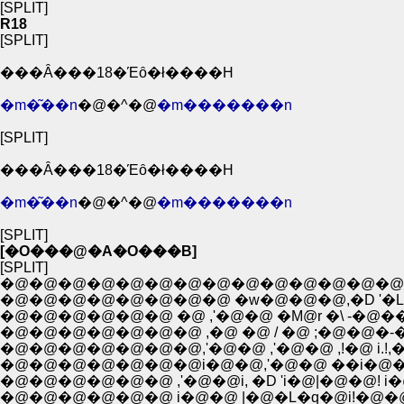
[SPLIT]
R18
[SPLIT]
���Ȃ���18�Έȏ�ł����H
�m�͂��n
�@�^�@
�m�������n
[SPLIT]
���Ȃ���18�Έȏ�ł����H
�m�͂��n
�@�^�@
�m�������n
[SPLIT]
[�O���@�A�O���B]
[SPLIT]
�@�@�@�@�@�@�@�@�@�@�@�@�@�@�@�
�@�@�@�@�@�@�@�@ �w�@�@�@,�D '�L
�@�@�@�@�@�@ �@ ,'�@�@ �M݁@r �\ -�@��@
�@�@�@�@�@�@�@ ,�@ �@ / �@ ;�@�@�-�
�@�@�@�@�@�@�@i�@�@,'�@�@ ��i�@�@i|'
�@�@�@�@�@�@ ,'�@�@i, �D 'i�@|�@�@! 
�@�@�@�@�@�@ i�@�@ |�@�L�q�@i!�@�@i