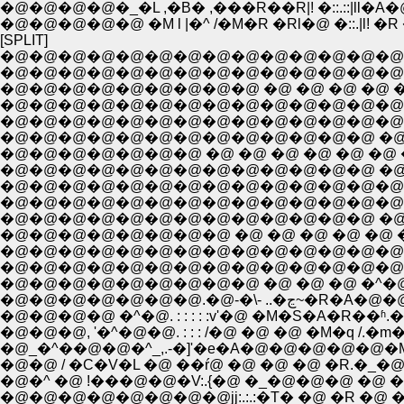
�@�@�@�@�_�L ,�B� ,���R��R|! �::.::|ll�A�@
�@�@�@�@�@ �M l |�^ /�M�R �Rl�@ �::.|l! �R
[SPLIT]
�@�@�@�@�@�@�@�@�@�@�@�@�@�@�@�@�@
�@�@�@�@�@�@�@�@�@ �@ �@ �@ �@ �@ �@ l:
�@�@�@�@�@�@�@�@�@�@�@�@�@ �@ �@ �@ l|:
�@�@�@�@�@�@�@�@�@�@�@�@�@ �@ �@ �^__,v��
�@�@�@�@�@�@�@�@�@�@�@�@�@�@�@ �@ 
�@�@�@�@�@�@�@�@�@�@�@�@�@ �@ �@ �@
�@�@�@�@�@�@�@�@ �@ �@ �@ �@ �@ �@
�@�@�@�@�@�@�@�@�@�@�@�@�@�@�@�@ 
�@�@�@�@�@�@�@�@�@�@�@�@�@�@�@ , ��
�@�@�@�@�@�@�@�@�@ �@ �@ �@ �^�@�@�@�
�@�@�@�@�@�@
�@�@�@�@ �^�@. : : : : :v'�@ �M�S�A
�@�@�@, '�^�@�@. : : : /�@ �@ �@ �M�q 
�@_�^��@�@�^_,.-�]'�e�A�@�@�@�@�@�
�@�@ / �C�V�L �@ ��ŕ@ �@ �@ �@ �R.�
�@�^ �@ !���@�@�V:.{�@ �_�@�@�@ �@ �