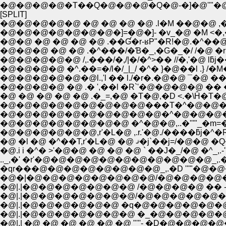
�@�@�@�@�T��Q�@�@�@�Q�@-�]�@''"
[SPLIT]
�@�@�@�@�@ �@ �@ �@ �@ .l�M ��@�@ ,
�@�@�@�@�@�@�@�]=�@�]- �v_�@ �M <�,��=- 
�@�@ �@ �@ �@ �@ .��Ɠ�r-ʁP"�R!�@.�^��
�@�@�@ �@ �@ .�^���/�Ɓ�_,�G�_�/ /�@ �r
�@�@�@�@�@ /,.���/�,/|�/�^>�� //�,'�@ lƃ
�@�@�@�@ �^.��=�/l�/_|_/ �^� }�@��l .} /�
�@�@�@�@�@�@l.,'l �� l./�r�.�@�@ ¯�@ ��l
�@�@�@�@ �@ .� ',��l �R`'�@�@�@�@ �� ��
�@ �@ �@ �@ �@ .�_=,�@ �T�@,�D <.�\Ĥ�
�@�@�@�@�@�@�@�@�@���T�^�@�@�@��
�@�@�@�@�@�@�@�@ �^�@�@,..�'''"_�m=�
�@�@�@�@�@�@,r'�L�@ ,.r.'�@./����ƃj�^
�@ �l �@ �^��T,r'�L�@ �@ ޤ�j
�@.i i �^� >'�@�@ �@ �@ �@ ` ��J�_/�@ �^
.._,�' �r'�@�@�@�@�@�@�@�@�@�@�@_,
�qr���@�@�@�@�@�@�@�@_,.�D '''"�@
�@�|�@�@�@�@�@�@�@�@/�@�@�@�@�@�@
�@|.|�@�@�@�@�@�@�@ /�@�@�@�@ �� -�]
�@|.|�@�@�@�@�@�@�@/�@�@�@�@�@�@
�@|.|�@�@�@�@�@�@ �q�@�@�@�@�@�@�@ 
�@|.|�@�@�@�@�@�@�@ �_�@�@�@�@�@
�@|.| �@ �@ �@ �@ �@ �@ "'''- �D�@�@�@�@