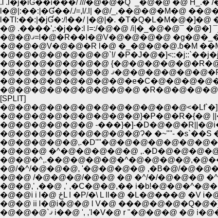
.l .l�j�iƓ��i���/ ///�@�@�Q¯_�@�@ �@ Ĥ_.� /�
l�@|:��:|�Ɠ��/./=,l/.l| �@/_,��@�@�M�@ ��@
l�Tl:��:|�jƓ�:/!��/ |�@|�. �T�Q�L�M�@�]�@ �
�@ .����',:�j��:l l=:/�@�@ /i|�_�@�@¯ �@�] 
�@�@ޤ=l�@�R��l�@V�@�@�@�@ �g�@�_
�@�@�@V�@�@�R l�@ �_�@�@�@.ɓ�M ��M�
�@�@�@�@�@�@�@ {�@�@�@�@�@�R�@ ` ��j
�@�@�@�@�@�@�@ ޤ�@�@�@
�@�@�@�@�@�@�@�@�e�C�@�@�@�@�@�
�@�@�@�@�@�@�@�@�@ �R�@�@�@�@
[SPLIT]
�@�@�@�@�@�@�@�@�@�@�@�@<�Lf`�]7
�@�@�@�@�@�@�@�@�@}�P�@�R�{�@ ||�@ /�
�@�@�@�@�@�@ -���}�]-�D�@�@�R||�@i�
�@�@�@�@�@�@�@�@�@Ɂ� �~"''- �s`��S 
�@�@�@�@�@,.�D''"�@�@�@�@�@�@�@�@`
�@�@�@ �^�@�@�@�@�@ ,.�D�@�@�@�@
�@�@�^,.��@�@�@�@�^�@�@�@�@,�@��
�@�@ /�@�@�@/�@�@ �@ �^/�/�@�@�@ �^��@
�@�@,' ,��@ ,' ,�C�@�@,�� i�b!�@�@�^�@�@�
�@�@ ii l�@i�@�@ l V�@ ���@�@�@�Q�@�]
�@�@�@`ޤ i��@ ', ,'l�V�@ r "�@�@�