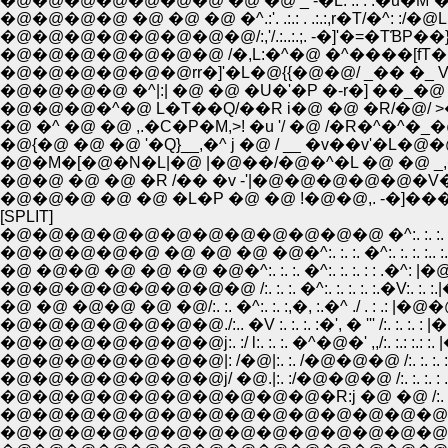
�@�@�@�@�@�@�@ �@ �@ _ -�L. .: : :�u�M`�
�@�@�@�@ �@ �@ �@ �^.:'. .:.: . .:.:,r�T/
�@�@�@�@�@�@�@�@/:,'/.:..:.;. -�]'�=�TƁP��
�@�@�@�@ �^|:| �@ �@ �U�'�P �-r�] ��_�@ 
�@�@�@�^�@ L�T��Q/��R i�@ �@ �R/�@/ >�/�L
�@ �^ �@ �@ ,.�C�P�M,>! �u '/ �@ /�R�^�^
�@{�@ �@ �@ '�Q}__,�^ j �@ / __ �v��v'�L�
�@�M�[�@�N�L|�@ |�@��/�@�^�L �@ �@ _,
�@�@ �@ �@ �R /�� �v -'|�@�@�@�@�@�V�L
�@�@�@ �@ �@ �L�P �@ �@ !�@�@,. -�]��
[SPLIT]
�@�@�@�@�@�@�@�@�@�@�@�@ �^:. :. :. :. :. :. :. :. 
�@�@�@�@�@ �@ �@ �@ �@�^:. :. :. �^:. :. :. :.. :. |
�@ �@�@ �@ �@ �@ �@�^:. :. :. �^:. :. :. : : .�^: 
�@�@�@�@�@�@�@�@ /:. :. :. �^:. :. :. :. :.�V:. :. 
�@ �@ �@�@ �@ �@/:. :. �^:. :. :,�, :.�^ ./ . : .: |�@�@
�@�@�@�@�@�@�@./:.. �V :. :. :. :�', � ''' /:. :. :.
�@�@�@�@�@�@�@j:. :/ l:. :. :. �^�@�' ,,/:. :.: :.: :.
�@�@�@�@�@�@�@|: /�@|:. :. /�@�@�@ /:. :. :. : . : .
�@�@�@�@�@�@�@j/ �@.|:. :/�@�@�@ /:. :. :. : .: /:
�@�@�@�@�@�@�@�@�@�@�@�@�@�@ /:. :. :. :. 