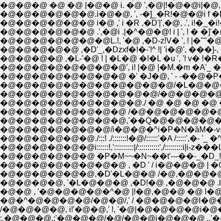
�@�@�@ �@ �@ |�@�@ i. �@ ',�@|!�@�@i|�@,�
�@�@�@�@�@�@.i�@�@, ', -�]_�R!�@�@i f �L�
�@�@�@�@�@�@ i�@ ,' i �R ,�D'|',�@, .', i!�_�i
�@�@�@�@�@�@ .',�@i .|�^�@�@! i | ', ! � �]'
�@�@�@�@�@�@�@L.!, '�@ ,�D-z!V� ', ! |�""�@�@
�@�@�@�@�@ ,�D'_,�Dzxf�!�-'!^ !| 'i�@', ���]-, -, 
�@�@�@�@ ,�L-'�@ ! | �L�@ �!�L �u ', '! v� !�R
�@�@�@�@�@�@�@�@', i! |�@ |�M.�m �A'_ 
�@�@�@�@�@�@�@�@ �' �J�@, ' - -��@�P
�@�@�@�@�@�@�@�@�@�@�@/�L�@�@�@ �M 
�@�@�@�@�@�@�@�@�@�@/�@�@�@�@�@�@
�@�@�@�@�@�@�@�@�@./ �@ �@ �@ �@ �@ 
�@�@�@�@�@�@�@�@ /�@�@�@�@�@�@�@�@�
�@�@�@�@�@�@�@�@,'��Q�@�@�@�@�@�@
�@�@�@�@�@�@�@/i�@�@�^i�P�N�ȁM�-v����@�
�@�@�@�@�@�@./:::! ./:::::::!�@/::::::'�A /:::::',�- '_
�@�@�@�@�@�@i::::::!,'::::::::::|/:::::::::::',/:::::
�@�@�@�@�@�@ �P�M~~�N~��t'---��-_�D_!
�@�@�@�@�@�@�@�@ , �D ' / i�@�@�@ | �Q_,,
�@�@�@�@�@�@,�D'�L�@�@ /�@,�@�@�@ i '
�@�@�@�@, '�L�@�@�@ ,�D!�@ ,�@�@�@ .l�@
�@�@ , '�@�@�@�@�^�@ |!�@,�@�@ �@ l�@�@,
�@�^�@�@�@�@/�@�@/,' / �@�@�@�@l�@
/�@�@�@�@, i!'�@�@,' !, '�@|�@�@�@�@i�@
:,�@�@�@,:'�@�@�@/�@/�@�@i�@�@�@ .,'�@�