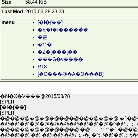
Size
58.44 KiB
Last Mod.
2015-03-28 23:23
menu
[�I�{��]
�E�I�{�����̉�
�퓬
�ʈߑ�
�Z�[���[��
���G�v����
R18
[�O���@�A�O���B]
�ŏI�X�V���@2015/03/28
[SPLIT]
[�I�{��]
[SPLIT]
�@�@�@�@�@�@�@�@�@�@�@�@ �^�@
�@�@�@�@�@�@�@�@�@�@�@�^�@ . : :
�@�@�@ �@ �@ �@ �@ /. :, -�] �^: :/�@�@. : :/:�^i