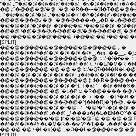
"�@ ,:'"�@�@�@/�@,'�@�@_�v�@�@�@ i�A�@�
�@ ,:"�@�@�@/�@ ,'�@ i�R��---�]i!�T�@�@
,:'"�@�@�@ /�@ ,:'�@�@�R !�A�@�@' /�@
�@�@�@�@./ �@ ,'�@�@���-�_,�Di�L�@
�@�@�@ /�@�@ ,�@�@�@ /�@�@�@ i�@
�@�@ /�@�@�@,�@�@�@/�@�@�@�@j'�
�@ /�@�@�@�@;�@�@ .i�@�@ �@ /�@ �@
[SPLIT]
�@�@�@�@�@�@�@�@�@�@�@�@ ,. �
�@�@�@�@�@�@ �@ �@ �@ _,�m ..��__,..�],
�@�@�@�@�@�@�@�@�@�@ j:. :/-�]�r��_:.:. :.
�@�@�@�@�@�@�@�@ �@ /.:./ (�L//�M�R �M|:.:.�: 
�@�@�@�@�@ �@ �@ �@ i:.:/�Q7/�M�N�L�@ |:-�]�
�@�@ �@ �@ �@ �@ �@ !.:j�@�@�@�P��,��vr':,:'
�@�@�@�@�@�@�@�@�@ {:.:!�܁R
�@�@�@�@�@�@ �@ �^|.:.| �@ '__�@ �M�S�;�
�@�@�@�@�@ �@ '�L�P|:.:.�R�@���� �@ /
�@�@�@�@�@�@ �@ �@ �:.:i:.
�@�@�@�@�@�@�@�@�^|�M�Rj�^j�@ ,.��
�@�@�@�@�@�@ �^�@i_/_,/�@/�^ /�@ �@ |
�@�@�@�@�@ ,��@ _/ ���u�j�L�ЁM�O^'�'
�@�@�@�@��/�@ {r'�j�@/�@Ё@ �@ �@ �@ 
�@�@�@�@ �u�M�R�-�w Ɂ^�T,��, ,��@�@,�
[SPLIT]