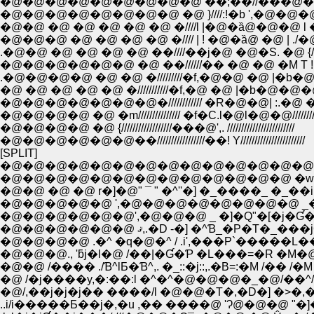
�@�@�@�@�@�@�@�@�@ ��;��//���@�@�P�
�@�@�@�@�@�@�@�@ �@ }////:!�b ',�@�@�@�
�@�@ �@ �@ �@ �@ �@ �////l |�@�ȁ@�@�@ l �@/�
�@�@�@ �@ �@ �@ �@ �//// | ! �@�ȁ@ �@ | ./�@�
.�@�@ �@ �@ �@ �@ ��////��j�@ �@�S. �@ {/�@�
�@�@�@�@�@�@ �@ ��//////�� �@ �@ �M T ! �@ �@ 
.�@�@�@�@ �@ �@ �/////////�f,�@�@ �@ |�b�@�@�@ .
�@ �@ �@ �@ �@ �///////////�f,�@ �@ |�b�@�@�@��////
�@�@�@�@�@�@�@�//////////// �R�@�@| :.�@ �@ ////////
�@�@�@�@ �@ �m/////////////// �f�C.l�@l�@�@///////////////
�@�@�@�@ �@ {//////////////////���@',. ////////////////////////
�@�@�@�@�@�@��/////////////////��! Y///////////////////////
[SPLIT]
�@�@�@�@�@�@�@�@�@�@�@�@�@�@�
�@�@�@�@�@�@�@�@�@�@�@�@�@ �w �
�@�@ �@ �@ r�]�@" ¯ " �^''�] �_����_ �_��i
�@�@�@�@�@ ',�@�@�@�@�@�@�@�@ _�@-`
�@�@�@�@�@�@',�@�@�@ _ �]�Q"�[�j�Ɠ
�@�@�@�@�@�@ ޤ,.�D -�] �^Ɓ_�P�
�@�@�@�@ .�^ �q�@�^ / .i',���P`�����L�
�@�@�@., 'ƃj�l�@ /��|�Ɠ�Ƥ �L���=�R �M�
�@�@ /���� ./Ɓ^lƂ�Ɓ^,. �_::�j::,.�B=:�M /�� /�
�@ /�j����y,�:��:l �^�^�@�@�@�_�@/��^/,
�@/,��j�j�j�� ����/l �@�@�T�,�D�] �>�,�
..i/i�����Ƃ��j�,�u ,�� ����@ 'Ɂ@�@�@ "�]�.