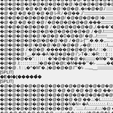
�@�@�@�@�@�@�@�@�@ /�@�@�@�@�@�@ ./ ::::::::::::
�@�@�@ �@ �@ �@ �@ !�@�@..�n�@�@./ :::::::::::::::::::
�@ �@ �@ �@ �@ �@ lށR./ �@�� ,i":::::::::
�@�@�@�@�@�@�@�@/ �@�@�@�@ l�.:::::::::::::::::::::::::
�@ �@ �@ �@ �@ / �@�@�@�@�@.���::::::::::::::::::::::::
�@�@�@�@�@�@ ./ �@�@�@�@�@.,/.���''��@,,......�
�@�@�@�@�@�@/�@�@�@�@�@ ./ �@.!:::::::::::::::::::
�@�@�@�@�@ /�@�@ �D�@�@/ �@.../::::::::::___,,,..�A:::
�@�@�@�@�@/�@�@ /�@ ./ �
�@�@�@�@ /�@�@ /�@ /
�@�@�@ ./ �@�@ .�����@�@�@ |�A./ : ::�: : :
�@�@�@ ! _..�\�-�A 
�@�@�@��": : : : : : : �'!�@�@�@ �p;:;:;:;:;:�M�''
�@�@ .l: : : : : : : : : .!�@�@�@l;:�M���''''�\- ..
�@�@ . !: : :,�^�M''�..|�@�@�@.l''''�\- ....,,,,__;:;:;:
[SPLIT]
�E�I�{�����̉�
[SPLIT]
�@�@�@�@�@�@�@�@�@�@�@�@�@�@�@
�@�@�@�@�@�@�@ �@ �@ �@ �@ �@ ��==- �~�
�@�@�@�@�@�@�@�@�@�@�@�@�@�@�@�@�
�@�@�@�@�@�@�@�@�@ �@ ��.:.:�L.:.:.:.:.:.:.:.:.
�@�@�@�@�@�@�@�@�N�N= �A.:.:.:.:.:.:.:.:. /.:.:.:�
�@�@�@�@�@�@�@�@�@ , '.:.:.:. /.:.:.:.:.:/.:.: 