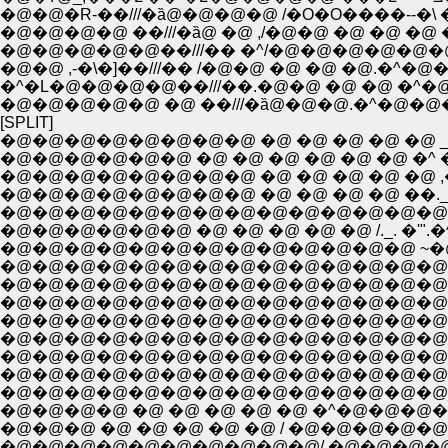
�@�@�R-��///�ȁ@�@�@�@ /�O�O����--�\ 
�@�@�@�@ ��///�ȁ@ �@ ,/�@�@ �@ �@ �@
�@�@�@�@�@��///�� �^/�@�@�@�@�@�@�@
�@�@ ,-�\�]��///�� /�@�@ �@ �@ �@.�^�@�@�@ �^
�^�L�@�@�@�@��///��.�@�@ �@ �@ �^�@�@�@ �^
�@�@�@�@�@ �@ ��///�ȁ@�@�@.�^�@�@�@ �^
[SPLIT]
�@�@�@�@�@�@�@�@ �@ �@ �@ �@ �@ _,,
�@�@�@�@�@�@ �@ �@ �@ �@ �@ �@ �^ �@
�@�@�@�@�@�@�@�@ �@ �@ �@ �@ �@ ,�/'
�@�@�@�@�@�@�@�@ �@ �@ �@ �@ ��._
�@�@�@�@�@�@�@�@�@�@�@�@�@�@�@/ �@
�@�@�@�@�@�@�@�@�@�@�@�@�@ ~�@ i�'"�@/ ./ . ,
�@�@�@�@�@�@�@�@�@�@�@�@�@�@�@i.!�@.�V,r
�@�@�@�@�@�@�@�@�@�@�@�@�@�@ �.|./ �V
�@�@�@�@�@�@�@�@�@�@�@�@�@�@�@
�@�@�@�@�@�@�@�@�@�@�@�@�@�@�@�@ 
�@�@�@�@�@�@�@�@�@�@�@�@�@�@�@�@ 
�@�@�@�@�@�@�@�@�@�@�@�@�@�@�@�@�@�@�@�@
�@�@�@�@�@�@�@�@�@�@�@�@�@�@_,,.. -�\'''''"�L .
�@�@�@�@ �@ �@ �@ �@ �@ �^�@�@�@�@ .-,,, .,./ ::::::::
�@�@�@ �@ �@ �@ �@ �@ / �@�@�@�@�@�@ .��'"�''-
�@�@�@�@�@�@�@�@�@�@/ �@�@�@�@�@�@ ./ :::