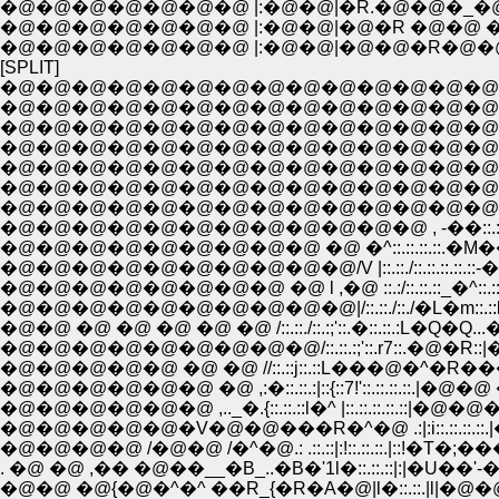
�@�@�@�@�@�@�@ |:�@�@|�R.�@�@�_�
�@�@�@�@�@�@�@ |:�@�@|�@�R �@�@ �R/
�@�@�@�@�@�@�@ |:�@�@|�@�@�R�@�@ /
[SPLIT]
�@�@�@�@�@�@�@�@�@�@�@�@�@�@�@�@�@�@�
�@�@�@�@�@�@�@�@�@�@�@�@�@�@�@�@�@ _�@�@
�@�@�@�@�@�@�@�@�@�@�@�@�@�@�@�@�@_�SN
�@�@�@�@�@�@�@�@�@�@�@�@�@�@�@�@__� �R �
�@�@�@�@�@�@�@�@�@�@�@�@�@�@�@�@�R.�R�_�R
�@�@�@�@�@�@�@�@�@�@�@�@�@�@�@�@�@ �_�R�R.
�@�@�@�@�@�@�@�@�@�@�@�@�@�@�@ _, �w__�_�Rj:
�@�@�@�@�@�@�@�@�@�@�@�@ , -��::.::.::.:�R::
�@�@�@�@�@�@�@�@�@ �@ �^::.::.::.::.�M���::.�R::.::
�@�@�@�@�@�@�@�@�@�@/V |::.::./::.::.::.::.::-��:
�@�@�@�@�@�@�@�@ �@ l ,�@ ::.:/::.::.::_�^::.::.:
�@�@ �@ �@ �@ �@ �@ /::.::./::.:;'::.�::.::.:L�
�@�@�@�@�@�@�@�@�@/::.::.:;'::.r7::.�@�R::|�
�@�@�@�@�@�@ �@ ,:�::.::.:|::{::7!'::.::.::.:
�@�@�@�@�@�V�@�@���R�^�@ .:|:i::.::.::.:
�@�@�@�@ /�@�@ /�^�@.: .::.::|:!::.::.::.|::
. �@ �@ ,�� �@��__�B_..�B�'1l�::.::.::|:|�U��'
�@�@ �@{�@�^�^ ��R_{�R�A�@|l�::.::.|l|�@�@