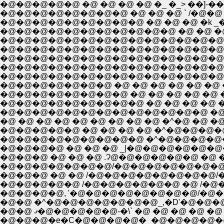
�@�@�@�@�@ �@ �@ �@ �@ �_ �_> ��]-
�@�@�@�@�@�@�@�@�@ �@ �@ �@ �k _
�@�@�@�@�@�@�@�@�@�@�@�@�@�@�@ �@
�@�@�@�@�@�@�@�@�@�@�@�@�@�@�@ �@
�@�@�@�@�@�@�@�@�@�@�@�@�@�@�@�@�@�
�@�@�@�@�@�@�@�@�@�@�@�@�@�@�@�@�
�@�@�@�@�@�@�@�@�@�@�@�@�@�@�@�@�
�@�@�@�@�@�@�@ �@ �@ �@ �@ �@ �@ 
�@�@�@�@�@�@�@�@ �@ �@ �@ �@ �@ �@
�@�@�@�@�@�@�@�@�@ �@ �@ �@ �@ �
�@�@�@�@�@�@�@�@�@�@�@�@�@ �@ �^�
�@ �@ �@ �@ �@ �@ �@ �@ �@ �^�@ �@ �@ 
�@�@�@�@�@ �@ �@ �@ �@ �^�@�@�@�@
�@�@�@�@ �@ �@ �@ _|�@�@�@�@�@�@�@
�@�@�@ �@ �@ �@ .Ɂ@�@�@�@�@�@ �@ �@ 
�@�@�@�@�@�@�@/�@�@�@�@�@�@�@�@,
�@�@�@ �@ �@ /�@�@�@�@�@�@�@�@/�
�@�@�@�@�@ /�@�@�@�@�@�@ �@ /�
�@�@�@�@, '�@�@�@�@�@�@�@�@/�@�@
�@�@ �^�@�@�@�@�@�@�@_,�D'�@�@�
�@�@ ޤ�@�@�@�@�@-�\` �@ �@ �
�@�@�@�e�C�@�@�@�@�_�@�@�@�@�@