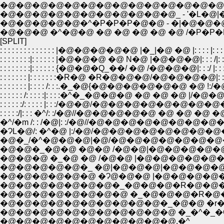
�@�@�@�@�@�@�@�@�@�@�@�@�@�@, �
�@�@�@�@�@�@�@�@�@�@�@_ - '�L�@|�@
�@�@�@�@�@�^�P�P�P�@�@ - �|�@�@�@
�@�@�@ �^�@�@ �@ �@ �@ �@ �@ /�P
[SPLIT]
: : : : : : : : : : : : : : |�@�@�@�@�@ |�_|�@ �@ |: : : : |: : : : : : : : : /: : 
: : : : : : : :|: : : : : : |�@�@�@ �@ N�@ |�@�@�@|: : : /|: : : : : : : : /|: 
: : : : : : : :|: : : : : : {�@�@�Q_��/ �@ /�@�@�@|: : :/ |: : : : : : : / .|: 
: : : : : : : |: : : : : : :�R�@ �R�@�@�@/�@�@�@�@|: :/�@|: : |: : : 
: : : : : : : |: : : : /: : :.�_�@{�@�@�@�@�@�@ �@ !:/�@ |: : |: : :/�@
: : : : : : /: : : : :|: : : :�^�_�@�@�@ �@ �@ �@ |/�@�@|: : |: : {�
: : : : : :/: : : : : |: : :/�@�@/�@�@�@�@�@�@�@�@�@�@�@ |:
: : : : :/|: : : �^/: :/�@//�@�@�@�@�@ �@ �@ �@ �@ �@ |:
�^/�m /: : /�@|: :/�@//�@�@�@�@�@�@�@�@�@�@�@
�ɁL�@/: �^�@ |:/�@/�@�@�@�@�@�@�@�@�@�@
�@�_/�^�@�@�@|�@/�@�@�@�@�@�@�@�@�@�
�@�@�_�@�@ �@�@ /�@�@|�@�@�@�@�@�@�
�@�@�@ �_�@ �@ /�@�@ |�@�@�@�@�@�@�@
�@�@�@�@�@�_ �@|�@�@�@|�@�@�@�@�@�
�@�@�@�@�@�@ �Ɂ@�@�@ |�@�@�@�@�@�@�
�@�@�@�@�@�@�@�_�@�@�@�R�@�@�@�@�
�@�@�@�@�@�@�@�@ �_�@�@�@�R�@�@�
�@�@�@�@�@�@�@�@�@�@�_�@�@ �
�@�@�@�@�@�@�@�@�@�@�@ �_�^�_�Q_,.
�@�@�@�@�@�@�@�@�@�@�@.�^