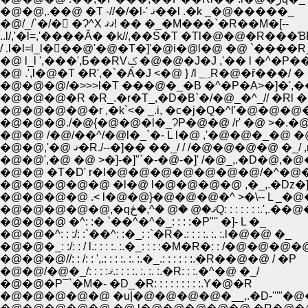
�@�@,.��@ �T -//�/�l-' ޤ��l .�k _�@�����_
�@/_/`�/�񂌲 �Ɂ^X ޤޤ! �� �_�M���`�R��M�[--
..l/,'�l=,'����Ă� �k//,��S�T �Tl�@�@�R���
/ .l�l=l_l�񄦪��@'�@�T�]'�@i�@l�@ �@ `����
�@ .',l�@�T �R',�`�A�J <�@ } /l ؁R�@
�@�@�@/�>>>l�T ���@�_�B �^�P�A>�]�',�
�@�@�@�R �R_.�r�T_,�D�B`�/�@_�^_// �Rl �
�@�@�@�@�r ,�k`<� _.i, �c�j�Q�^l'�@�@�@
�@�@�@./�@{�@�@�l�_ɁP�@�@ /r' �@ >�.�
�@�@ /�@/��^/�@l�_`�- L l�@ ,'�@�@�_�@ �
�@�@,'�@ ޤ�R./--�]�� ��_/ / /�@�@�@�@ �_/
�@�@',�@ �@ >�]-�]"`�-�@-�]' /�@_,.�D�@,
�@�@ �T�D' r�l�@�@�@�@�@�@�@/�^�
�@�@�@�@�@ �l�@ l�@�@�@�@ ,�_,.�D
�@�@�@�@ .< l�@�@}�@�@�@�^ >�\-- L _
�@�@�@�@�@,�q�@ �^,�ځ
�@�@�@ �^: :� `��^�^�_: : : :�P"'' �]- L �_
�@�@�^: : :/: :`��^: :�_: :`�R�.: : : :. :. :.l�@�@ �_
�@�@�_: :/: : / l.: : : :. :.�_: : : :�M�R�: : /�@�@�@
�@�@�@//: : /: : ',.: : : :. :. :.�_.: : : : : :.�R��@�@ / �P
�@�@/�@�_/: : : :ޤ.: : : :. :. :. :.�R: : :.�^�@ �_/
�@�@�P¯`�M�- �D_�R: : : : : : : : :.Y�@�R
�@�@�@�@�@ �u|�@�@�@�@�__,.�D-'''"�