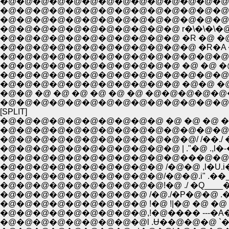
�@�@�@�@�@�@�@�@�@�@�@�@�@�@|:. :. :.
�@�@�@�@�@�@�@�@�@�@�@�@�@�@|�:. //
�@�@�@�@�@�@�@�@�@�@�@ r�\�\�\�@ �P
�@�@�@�@�@�@�@�@�@�@�@�@ �R�A �@ �@
�@�@�@�@�@�@�@�@�@�@�@�@�@�@�@�@ �P
�@�@�@�@�@�@�@�@�@�@�@ �@ �@ �@ �@
�@�@�@�@�@�@�@�@�@�@�@�@�@�@�@�@�
�@�@�@�@�@�@�@�@�@�@�@ �@�@ �@�@
�@�@ �@ �@ �@ �@ �@ �@ �@�@�@�@�@
�@�@�@�@�@�@�@�@�@�@�@�@�@�@�@
[SPLIT]
�@�@�@�@�@�@�@�@�@�@ �@ �@ �@ �@ / -�
�@�@�@�@�@�@�@�@�@�@�@�@/ /��./ �@�_
�@�@�@�@�@�@�@�@�@�@�@���@�@�@/.. -
�@�@�@�@�@�@�@�@�@�@/�@�@.i" .��_�M',�"
�@�@�@�@�@�@�@�@�@�@!�@ ./ �Q____�q...
�@�@�@�@�@�@�@�@�@ /�@./�P�@�@ .�M�P�'