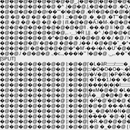
�@�@�@�@�@�@ �^ .|�@�@.|,�@�@�@ .�Q,
�@ �@ �@ �@ �@ �@ | i!l.�@�@�A.!�M-.�@�@�@�
�@�@�@�@�@�@�@�@�@!l . ��.�@ li !�@ 
�@�@�@�@�@�@�@,.. -؁\�R |
�@�@�@�@�@.�^�@�@ �J�@�@.�'�./ �@./ !�
�@�@�@�@/ �@�@ �@�@ ,i�� / �@�@�"_�
�@�@�@/ �@�@�@�@!�^�M'-��-i�A.�U"�@
�@�@./ �@�@�@ .,�c..,���\�'" !�@�@ ._,..��'"�L�
[SPLIT]
�@�@�@�@�@�@�@ |:�@�@|'�L�ȁR::::::/::::
�@�@�@�@�@�@�@ |:�@�@|::/�O�O�O�~.�R::::
�@�@�@�@�@�@�@ |:�@�@|/�V�@| |�P�R�@i::::
�@�@�@�@�@�@�@ |:�@�@| �T��1.l�� '�@ l:::::::::
�@�@�@�@�@�@�@ |:�@�@|���j�j�j�l:::::::::���@ �
�@�@�@�@�@�@�@ |:�@�@|�ʁM�@�@ �L�� l:::::::::|
�@�@�@�@�@�@�@ |:�@�@| �P�@'�@�@ �P�Ml:::::
�@�@�@�@�@�@�@ |:�@�@|�@�@ ��-�A�@�@�@|::
�@�@�@�@�@�@�@ |:�@�@|�_�@�M�N�@ �@ �:i:::::
�@�@�@�@�@�@�@ |:�@�@|���� `�@-�] �@ //:::/::/
�@�@�@�@�@�@�@ |:�@�@| �R.�@�@�@�@//�
�@�@�@�@�@�@�@ |:�@�@|.�@ �_�@�@ { l