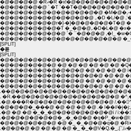
�@�@�@�@ �Rޤ�R �x!�@�@�@�@�
�@�@�@�@�@ ` �T `��T�@�@�@�@�@�@�@
�@�@�@�@�@�@�@�@�@�@�@ �M�@�,-�
�@�@�@�@�@�@�@�@�@�@ ,.�D �L/�@ ,'
�@�@�@�@�@�@r�]-�]�@�@�@�@�T�@ �T
�@�@�@�@�@�@�T �_�@�@,.�D�L�@ �x�
�@�@�@�@�@�@�@ `� ¯�@�@�@ ,�!_ �w�Q
�@�@�@�@�@�@�@�@�@�@�@�@�@ �_�^
[SPLIT]
�퓬
[SPLIT]
�@�@�@�@�@�@�@�@�@�@�@�@�@�@�@
�@�@�@�@�@�@ �@ �@ �@ �@ �@ �@ �Q�@
�@�@�@�@�@�@�@�@�@ �@ �@ �@ �@ �@
�@�@�@�@�@�@�@�@�@�@�@ �@ �@ �@ _|-�
.��@�@�@�@�@�@�@�@�@�@�@�@�@�@�L
. �R.��@�@�@�@�@�@�@�@�@�@�@ �^,��� ,
.�@.���R�@�@�@�@�@�@�@�@�@ /.��񂤁^�Q/
�@�@�@�_���@ �@ �@ �@ �@ .� l��//�j�j:,
.�@ �@ �@ �_�_�@�@�@�@�@�@�@i / i:��:Ĥ
.�@�@�@�@�@�@�_.�_�@�@ �q�P_�w�@l:�j:l 