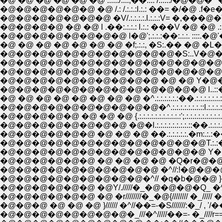
�@ �@ �@ �@ �@ �@ .:.:.:/.:.:;��.:.: /.:.:.:/�@�
�@�@�@�@�@�@ �@ /.: /.:.:.:l.:.: ��= �/�@ .f�e
�@�@�@�@�@�@�@ �V/.:.:.:.:.l.:.:.:V= �,���@�T z
�@�@�@�@�@�@�@�@ l�@';.:.:.:��:.:.:. ::::.�@'�@ 
�@�@�@�@�@�@�@�@�@�@�@�S:..V�@�@�@��
�@�@�@�@�@�@�@�@�@�@�@�@�@�@�@�@�@�
�@�@�@�@�@�@�@�@�@�@�@�@�@�@�@�Q_�@
�@�@�@�@�@�@�@�@�@�@ �@ �@ Y�@�@_�^.:.:.
�@�@�@�@�@�@�@�@�@�@�@�@�@ l..::�L.:.:y .:.
�@ �@ �@ �@ �@ �@ �@ �@ �^.:.:.:.:.:.:��.:.:.:.:.:.:.:.:
�@�@�@�@�@�@�@�@�@�@�^.:.:.:.:.:.:.:.::l.:.:.:.:.:.:
�@�@�@�@�@ �@ �@ �@ {.:.:.:.:.:.:.:.:.:.:.:';.:.:.:.:.
�@�@�@�@�@�@�@�@ �@�l.:.:.:.:.:.:.:.:.::��.:.:.:.:
�@�@�@�@�@�@ �@ �@ �@ ��.:.:.:.:.:.�m:.:.:��:.
�@�@�@�@�@�@�@�@�@�@�@�@�@T.:.:��=��
�@�@�@�@�@�@�@�@�@�@�@�@�@ Y�L�@
�@�@�@�@�@�@ �@ �@ �@ �@ �Q�r�@�
�@�@�@�@�@�@�@�@�@�@ �^//:!�@�@�@
�@�@�@�@�@�@�@�@�@�^// �q�b�@�@ }�@
�@�@�@�@�@�@ �@Y/./////�_�@�@�@�Q_ �^///
�@�@�@�@�@�@ �@ �r////////�_�@{//////// �_///// 
�@�@�@ �@ �@ �@ }////// �^//��=-�S///////:�_/ , '/
�@�@�@�@�@�@�@�@�_///�^/////��=- �_////r== V