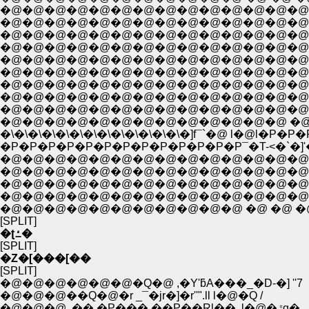
�@�@�@�@�@�@�@�@�@�@�@�@�@�@�@�@�
�@�@�@�@�@�@�@�@�@�@�@�@�@�@�@�@ �@
�@�@�@�@�@�@�@�@�@�@�@�@�@�@�@�@�
�@�@�@�@�@�@�@�@�@�@�@�@�@�@�@�@�
�@�@�@�@�@�@�@�@�@�@�@�@�@�@�@�
�@�@�@�@�@�@�@�@�@�@�@�@�@�@�@�
�\�\�\�\�\�\�\�\�\�\�\�\�\�]f¯`�@ l�@l�P
�P�P�P�P�P�P�P�P�P�P�P�P�P¯�T-<�`�]'
�@�@�@�@�@�@�@�@�@�@�@�@�@�@�@�
�@�@�@�@�@�@�@�@�@�@�@�@�@�@�@
�@�@�@�@�@�@�@�@�@�@�@�@�@�@�@�
�@�@�@�@�@�@�@�@�@�@�@�@�@�@�@�@ �@
�@�@�@�@�@�@�@�@�@�@�@ �@ �@ �@
[SPLIT]
�ʈߑ�
[SPLIT]
�Z�[���[��
[SPLIT]
�@�@�@�@�@�@�Q�@ ,�Y'ƃA���_�D-�] ''7
�@�@�@��Q�@�r _¯�jr�]�r''".ll l�@�Q /
�@�@�@ .��,�P���,��P��Rl�� .l�@�ڙq�_