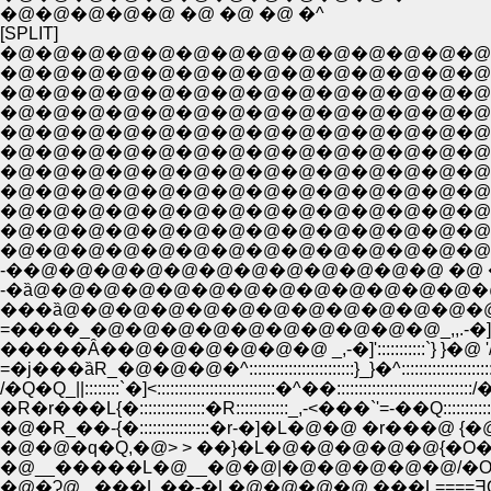
�@�@�@�@�@ �@ �@ �@ �^
[SPLIT]
�@�@�@�@�@�@�@�@�@�@�@�@�@�@�
�@�@�@�@�@�@�@�@�@�@�@�@�@�@�@�@ 
�@�@�@�@�@�@�@�@�@�@�@�@�@�@�@_, -�L: : : : 
�@�@�@�@�@�@�@�@�@�@�@�@�@�@�@�M�t: : : : :
�@�@�@�@�@�@�@�@�@�@�@�@�@�@ -�\/: : : 
�@�@�@�@�@�@�@�@�@�@�@�@�@�@�@�@ |:/ 
�@�@�@�@�@�@�@�@�@�@�@�@�@�@�@�
�@�@�@�@�@�@�@�@�@�@�@�@�@�@�@�@
�@�@�@�@�@�@�@�@�@�@�@�@�@�@�@�
�@�@�@�@�@�@�@�@�@�@�@�@�@�@�@�@
�@�@�@�@�@�@�@�@�@�@�@�@�@�@�@�@�
-��@�@�@�@�@�@�@�@�@�@�@�@ �@ �@ �@ �@
-�ȁ@�@�@�@�@�@�@�@�@�@�@�@�@�@�@�@�^�@�@ _
���ȁ@�@�@�@�@�@�@�@�@�@�@�@�@�@ /�@�@�
=����_�@�@�@�@�@�@�@�@�@�@_,,.-�]'��@�@�@ 
�����Ȃ��@�@�@�@�@�@ _,-�]':::::::::::`} }�@ '/:::::::::::
=�j���ȁR_�@�@�@�^::::::::::::::::::::::::}_}�^::::::::::::::::::
/�Q�Q_||::::::::`�]<:::::::::::::::::::::::::::�^��::::::::::::::::::::::::
�R�r���L{�:::::::::::::::�R::::::::::::_,-<���`'=-��Q::
�@�R_��-{�::::::::::::::::�r-�]�L�@�@ �r���@ {
�@�@�q�Q,�@> > ��}�L�@�@�@�@�@{�O�=�]
�@__�����L�@__�@�@|�@�@�@�@�@/�O�O
�@�Ɂ@_,���L ��-�L�@�@�@�@ ���L====Ǝ