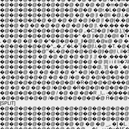
�@�@�@�@�@�@�@�@ �@ �@ �@ �m�@�@/_,..
�@�@�@�@�@�@�@�@ �@ �@ |l �@li �@.|,�@�s
�@�@�@�@�@ �@ �@ �@ �@ |l�@ |! �@|�.�@
�@�@ �@ �@ �@ �@ �@ �@ |l�@ |!. ��,�� ��
�@�@�@�@�@�@�@�@�@ ,.�C|l�@ |!�@.},'{�΁v 
�@�@�@�@�@�@�@�@�^ �@ |l�@.|!�@il �T�l
. �@ �@ �@ �@ �^�@�@�@_|l�@|!,�@ʁ@ �@ �@
�@�@�@�@�@�^,,,�,,r''�L�"|l�@|!.i,�@ �T. �@�@
�@�@�@�@�@'''�L�@�@�@�@�@|l�@|! i, il�S,,��
�@�@�@�@ �@ �@ �@ �@ �@ |l .|! �� ,����',/��
�@�@�@�@�@�@�@�@�@�@ �@ |ll| i i il li�Ɂȁ@�
�@�@�@�@�@�@�@�@�@�@�@, '|l| �� ', �
�@�@�@ �@ �@ �@ �@ �^ �@ |�@,�@�@ �@
.�@�@�@�@�@ �@ �@ /�@ �@ �@/�@�@
�@�@�@�@�@�@�@�@/ �R�@�@�@���@�
�@ �@ �@ �@ �@ /�@�@ �R�@�@i�@�@�@�@
�@�@�@�@�@�@ / �@ �@ �@�R _l,.. -�]���@�@:::::
.�@�@�@�@�@ /�@�@�@�@�@�@ Ĥ�@�@�@,,,;;;;;;
[SPLIT]
�@�@�@�@�@�@�@�@�@�@�@�@�@�@ �@ 
�@�@�@�@�@�@�@�@�@�@�@�@�@�@ �@ 
�@�@�@�@�@�@�@�@�@�@�@�@�@�@�@�@�
�@�@�@�@�@�@�@�@ �@ �@ �@ _,. �] �L. : :