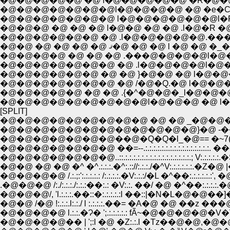
�@�@�@�@�@ �@ l�@�@�@�@�@ �R�@�@
�@�@�@�@�@�@�@l�@�@�@�@ �@ �e�C�
�@�@�@�@�@�@�@ l�@�@�@�@�@�@l�R�
�@�@�@ �@ �@ �@ l�@�@ �@ �@ .l�@�R �@ 
�@�@�@�@�@�@ �@ .l�@�@�@�@�@.���@
�@�@ �@ �@ �@ �@ ޤ�@ �@ �@ l 
�@�@�@�@�@�@�@ �@ .l�@�@�@�@l�@�
�@�@�@�@�@�@�@ �@ /�@�Q.�@ l�@�@�@
�@�@�@�@�@ �@ �@ .{�^�@�@�_l�@�@�
[SPLIT]
�@�@�@�@�@�@�@�@�@ �@ �@ _�@�@�@ ��
�@�@�@�@�@�@�@�@�@�@�@�@}�@ -��.:.: /.:.:.
�@�@�@�@�@�@�@��@�Q�Q�l_�@== �~7(�
�@�@�@�@�@�@�@ ��=--.:.:.:.:.:.:.:.:.:.:.:.:.:.:.:
�@�@�@�@�@�@�@..::.:.:.:.:.:.:.:.:.:.:.:.:.:.:.:.:.; V:.:.
�@�@ �@ �@ �^ �^.:.:.:.�^:.:://:.:.:./�^V:.:.:.:.:.:.�Z�@ |
�@�@�@�@ /.:.;:':.:.:.:.: /:.:.:.:.�V:.:.:/�L �^��:.:.:.:.:.:
.�@�@�@ /:./:.:.:./:.:.:��:.: �V:.:. ��/ �@ �^��:.:.:.:.�@ l: �@
�@�@�@/, 'l.:.:.:.��::�:.:.:.:.:l ��::|�N�L�@�@��]�S�:;.:.:Y
�@�@ /�@ !:.:.:.l:.:./ l :.:.:.:.��= �A�@ �@ ��z ���@�Z::V',
�@�@�@�@ l.:.:.�Ɂ� ';.:.:.:.:.: fÃ~�@�@�@�@�V�V�@ ��:
�@�@�@�@�� | ';:l �@ �Z:.:.l �Tz��@�@,�@�@ �@ �@ ���.: